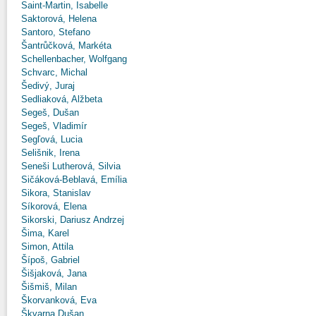
Saint-Martin, Isabelle
Saktorová, Helena
Santoro, Stefano
Šantrůčková, Markéta
Schellenbacher, Wolfgang
Schvarc, Michal
Šedivý, Juraj
Sedliaková, Alžbeta
Segeš, Dušan
Segeš, Vladimír
Segľová, Lucia
Selišnik, Irena
Seneši Lutherová, Silvia
Sičáková-Beblavá, Emília
Sikora, Stanislav
Síkorová, Elena
Sikorski, Dariusz Andrzej
Šima, Karel
Simon, Attila
Šípoš, Gabriel
Šišjaková, Jana
Šišmiš, Milan
Škorvanková, Eva
Škvarna Dušan