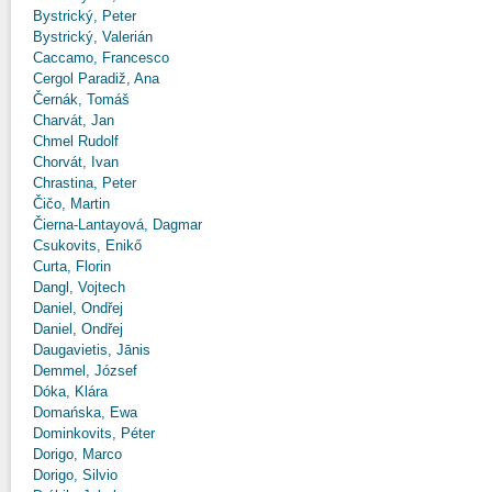
Bystrický, Peter
Bystrický, Valerián
Caccamo, Francesco
Cergol Paradiž, Ana
Černák, Tomáš
Charvát, Jan
Chmel Rudolf
Chorvát, Ivan
Chrastina, Peter
Čičo, Martin
Čierna-Lantayová, Dagmar
Csukovits, Enikő
Curta, Florin
Dangl, Vojtech
Daniel, Ondřej
Daniel, Ondřej
Daugavietis, Jānis
Demmel, József
Dóka, Klára
Domańska, Ewa
Dominkovits, Péter
Dorigo, Marco
Dorigo, Silvio