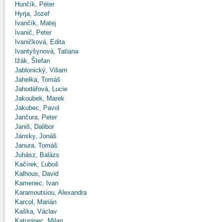
Hunčík, Péter
Hyrja, Jozef
Ivančík, Matej
Ivanič, Peter
Ivaničková, Edita
Ivantyšynová, Tatiana
Ižák, Štefan
Jablonický, Viliam
Jahelka, Tomáš
Jahodářová, Lucie
Jakoubek, Marek
Jakubec, Pavol
Jančura, Peter
Janiš, Dalibor
Jánsky, Jonáš
Janura, Tomáš
Juhász, Balázs
Kačírek, Ľuboš
Kalhous, David
Kamenec, Ivan
Karamoutsiou, Alexandra
Karcol, Marián
Kaška, Václav
Katuninec, Milan