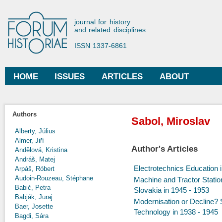
Ski
mai
Forum Historiae
journal for history
con
and related disciplines
ISSN 1337-6861
HOME
ISSUES
ARTICLES
ABOUT
Main menu
Authors
Sabol, Miroslav
Alberty, Július
Almer, Jiří
Author's Articles
Andělová, Kristina
Andráš, Matej
Electrotechnics Education 
Arpáš, Róbert
Audoin-Rouzeau, Stéphane
Machine and Tractor Statio
Babić, Petra
Slovakia in 1945 - 1953
Babják, Juraj
Modernisation or Decline? 
Baer, Josette
Technology in 1938 - 1945
Bagdi, Sára