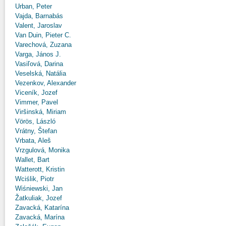
Urban, Peter
Vajda, Barnabás
Valent, Jaroslav
Van Duin, Pieter C.
Varechová, Zuzana
Varga, János J.
Vasiľová, Darina
Veselská, Natália
Vezenkov, Alexander
Viceník, Jozef
Vimmer, Pavel
Viršinská, Miriam
Vörös, László
Vrátny, Štefan
Vrbata, Aleš
Vrzgulová, Monika
Wallet, Bart
Watterott, Kristin
Wciślik, Piotr
Wiśniewski, Jan
Žatkuliak, Jozef
Zavacká, Katarína
Zavacká, Marína