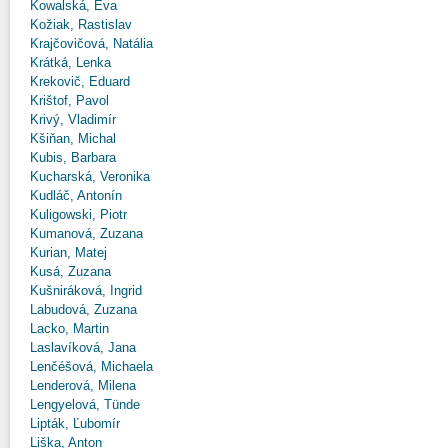
Kowalská, Eva
Kožiak, Rastislav
Krajčovičová, Natália
Krátká, Lenka
Krekovič, Eduard
Krištof, Pavol
Krivý, Vladimír
Kšiňan, Michal
Kubis, Barbara
Kucharská, Veronika
Kudláč, Antonín
Kuligowski, Piotr
Kumanová, Zuzana
Kurian, Matej
Kusá, Zuzana
Kušniráková, Ingrid
Labudová, Zuzana
Lacko, Martin
Laslavíková, Jana
Lenčéšová, Michaela
Lenderová, Milena
Lengyelová, Tünde
Lipták, Ľubomír
Liška, Anton