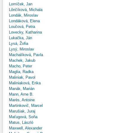
Lomíček, Jan
Lônčíková, Michala
Londák, Miroslav
Londáková, Elena
Loučová, Petra
Lovecky, Katharina
Lukačka, Ján
Lysá, Žofia
Lysý, Miroslav
Machalíková, Pavla
Machek, Jakub
Macho, Peter
Maglia, Radka
Maliniak, Pavol
Maliniaková, Erika
Manák, Marián
Mann, Arne B.
Marès, Antoine
Martinkovič, Marcel
Marušiak, Juraj
Maťugová, Soňa
Matus, László
Maxwell, Alexander