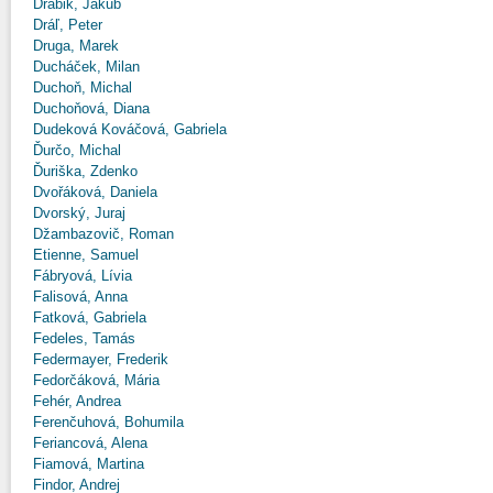
Drábik, Jakub
Dráľ, Peter
Druga, Marek
Ducháček, Milan
Duchoň, Michal
Duchoňová, Diana
Dudeková Kováčová, Gabriela
Ďurčo, Michal
Ďuriška, Zdenko
Dvořáková, Daniela
Dvorský, Juraj
Džambazovič, Roman
Etienne, Samuel
Fábryová, Lívia
Falisová, Anna
Fatková, Gabriela
Fedeles, Tamás
Federmayer, Frederik
Fedorčáková, Mária
Fehér, Andrea
Ferenčuhová, Bohumila
Feriancová, Alena
Fiamová, Martina
Findor, Andrej