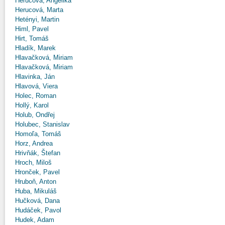
Herucová, Angelika
Herucová, Marta
Hetényi, Martin
Himl, Pavel
Hirt, Tomáš
Hladík, Marek
Hlavačková, Miriam
Hlavačková, Miriam
Hlavinka, Ján
Hlavová, Viera
Holec, Roman
Hollý, Karol
Holub, Ondřej
Holubec, Stanislav
Homoľa, Tomáš
Horz, Andrea
Hrivňák, Štefan
Hroch, Miloš
Hronček, Pavel
Hruboň, Anton
Huba, Mikuláš
Hučková, Dana
Hudáček, Pavol
Hudek, Adam