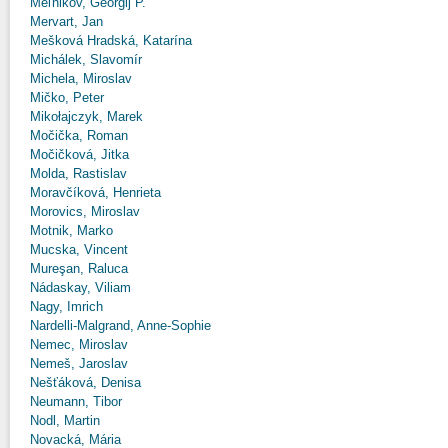
Meľnikov, Georgij P.
Mervart, Jan
Mešková Hradská, Katarína
Michálek, Slavomír
Michela, Miroslav
Mičko, Peter
Mikołajczyk, Marek
Močička, Roman
Močičková, Jitka
Molda, Rastislav
Moravčíková, Henrieta
Morovics, Miroslav
Motnik, Marko
Mucska, Vincent
Mureşan, Raluca
Nádaskay, Viliam
Nagy, Imrich
Nardelli-Malgrand, Anne-Sophie
Nemec, Miroslav
Nemeš, Jaroslav
Nešťáková, Denisa
Neumann, Tibor
Nodl, Martin
Novacká, Mária