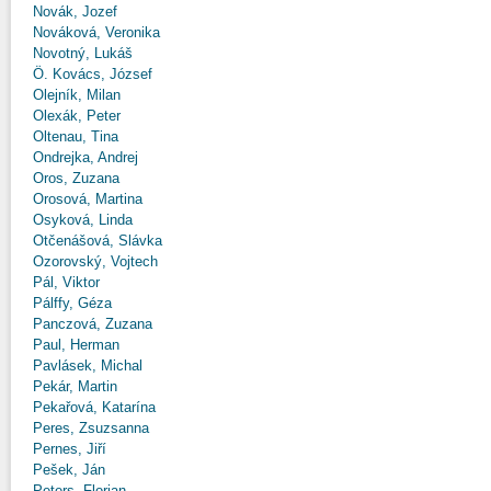
Novák, Jozef
Nováková, Veronika
Novotný, Lukáš
Ö. Kovács, József
Olejník, Milan
Olexák, Peter
Oltenau, Tina
Ondrejka, Andrej
Oros, Zuzana
Orosová, Martina
Osyková, Linda
Otčenášová, Slávka
Ozorovský, Vojtech
Pál, Viktor
Pálffy, Géza
Panczová, Zuzana
Paul, Herman
Pavlásek, Michal
Pekár, Martin
Pekařová, Katarína
Peres, Zsuzsanna
Pernes, Jiří
Pešek, Ján
Peters, Florian