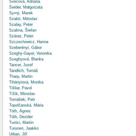
Švecová, Adriana
Świder, Małgorzata
Syrný, Marek
Szabó, Miloslav
Szalay, Peter
Szalma, Štefan
Száraz, Peter
Szczechowicz, Hanna
Szeberényi, Gábor
Szeghy-Gayer, Veronika
Szeghyová, Blanka
Tancer, Jozef
Tandlich, Tomáš
Tharp, Martin
Tihányiová, Monika
Tišliar, Pavol
Tížik, Miroslav
Tomášek, Petr
Topolčanská, Mária
Tóth, Ágnes
Tóth, Dezider
Turóci, Martin
Turunen, Jaakko
Urban, Jiří