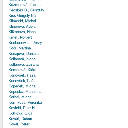
Kázmerová, Ľubica
Kecskés D., Gusztáv
Kiss Gergely Bálint
Klimecki, Michal
Klinerová, Adéla
Kližanová, Hana
Kmeť, Norbert
Kochanowski, Jerzy
Kočí, Martina
Kodajová, Daniela
Kollárová, Ivona
Kollárová, Zuzana
Komorová, Klára
Konovšek,Tjaša
Konovšek,Tjaša
Kopeček, Michal
Kopecká, Mahulena
Korhel, Michal
Kořínková, Veronika
Kosicki, Piotr H.
Kotková, Olga
Kováč, Dušan
Kovaľ, Peter