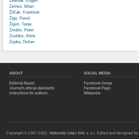
Zeleňák, Eugen
Zemko, Milan
Žifčák, František
Žigo, Pavol
Žigon, Tanja
Zmátlo, Peter
Zsoldos, Attila
Zupka, Dušan
ABOUT
SOCIAL MEDIA
Editorial Board
Facebook Group
Journal's ethical standards
Facebook Page
Instructions for authors
Wikipedia
Copyright © 2007-2022,
Historický ústav SAV, v. v. i.
Edited and designed b