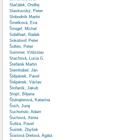
Slačálek, Ondřej
Slavkovský, Peter
Slobodník Martin
Šmelková, Eva
Šmigeľ, Michal
Soběhart, Radek
Sokolovič Peter
Šoltés, Peter
Sommer, Vítězslav
Stachová, Lucia G.
Štefánik Martin
Steinhübel, Ján
Štěpánek, Pavel
Štěpánek, Václav
Štofaník, Jakub
Stojić, Biljana
Štulrajterová, Katarína
Šuch, Juraj
Suchoński, Adam
Šuchová, Xénia
Šuška, Pavel
Šustek, Zbyšek
Šústová Drelová, Agáta