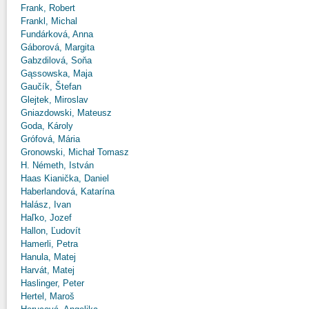
Frank, Robert
Frankl, Michal
Fundárková, Anna
Gáborová, Margita
Gabzdilová, Soňa
Gąssowska, Maja
Gaučík, Štefan
Glejtek, Miroslav
Gniazdowski, Mateusz
Goda, Károly
Grófová, Mária
Gronowski, Michał Tomasz
H. Németh, István
Haas Kianička, Daniel
Haberlandová, Katarína
Halász, Ivan
Haľko, Jozef
Hallon, Ľudovít
Hamerli, Petra
Hanula, Matej
Harvát, Matej
Haslinger, Peter
Hertel, Maroš