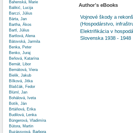
Bahenská, Marie
Author's eBooks
Balikić, Lucija
Barczi, Július
Vojnové škody a rekonš
Bárta, Jan
(Hospodárstvo, infraštr
Bartha, Ákos
Bartl, Július
Elektrifikácia v hospo
Bartlová, Alena
Slovenska 1938 - 1948
Bátovská, Jarmila
Benka, Peter
Benko, Juraj
Beňová, Katarína
Bernát, Libor
Bernátová, Viera
Bielik, Jakub
Bílková, Jitka
Blaščák, Fedor
Blüml, Jan
Bohálová, Iveta
Botík, Ján
Brtáňová, Erika
Budilová, Lenka
Büngerová, Vladimíra
Bútora, Martin
Buzássyová, Barbora