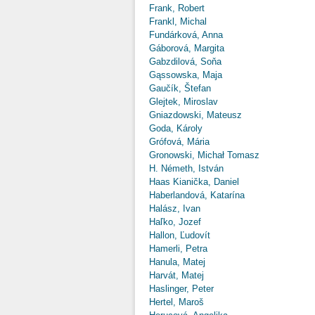
Frank, Robert
Frankl, Michal
Fundárková, Anna
Gáborová, Margita
Gabzdilová, Soňa
Gąssowska, Maja
Gaučík, Štefan
Glejtek, Miroslav
Gniazdowski, Mateusz
Goda, Károly
Grófová, Mária
Gronowski, Michał Tomasz
H. Németh, István
Haas Kianička, Daniel
Haberlandová, Katarína
Halász, Ivan
Haľko, Jozef
Hallon, Ľudovít
Hamerli, Petra
Hanula, Matej
Harvát, Matej
Haslinger, Peter
Hertel, Maroš