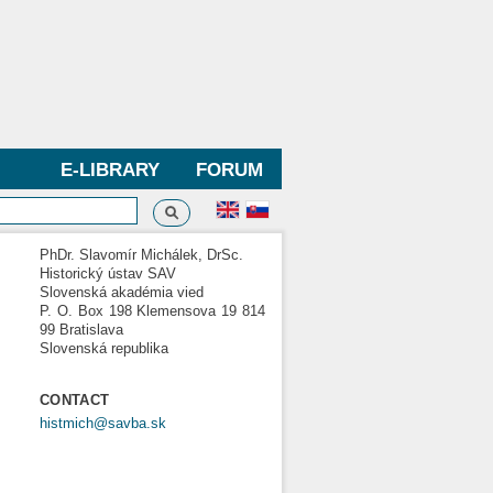
E-LIBRARY
FORUM
Search
h form
PhDr. Slavomír Michálek, DrSc.
Historický ústav SAV
Slovenská akadémia vied
P. O. Box 198 Klemensova 19 814
99 Bratislava
Slovenská republika
CONTACT
histmich@savba.sk