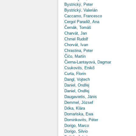
Bystrický, Peter
Bystrický, Valerián
Caccamo, Francesco
Cergol Paradiž, Ana
Černák, Tomáš
Charvát, Jan
Chmel Rudolf
Chorvát, Ivan
Chrastina, Peter
Čičo, Martin
Čierna-Lantayová, Dagmar
Csukovits, Enikő
Curta, Florin
Dangl, Vojtech
Daniel, Ondřej
Daniel, Ondřej
Daugavietis, Jānis
Demmel, József
Dóka, Klára
Domańska, Ewa
Dominkovits, Péter
Dorigo, Marco
Dorigo, Silvio