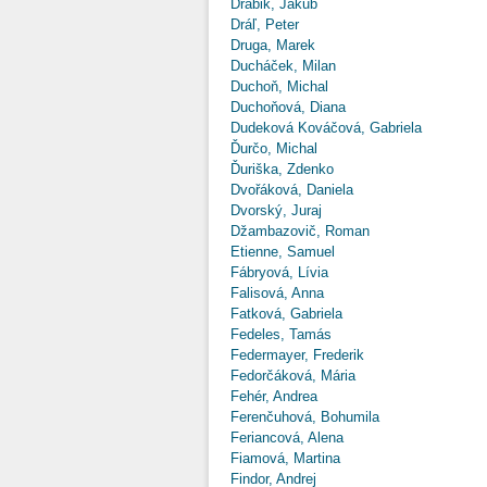
Drábik, Jakub
Dráľ, Peter
Druga, Marek
Ducháček, Milan
Duchoň, Michal
Duchoňová, Diana
Dudeková Kováčová, Gabriela
Ďurčo, Michal
Ďuriška, Zdenko
Dvořáková, Daniela
Dvorský, Juraj
Džambazovič, Roman
Etienne, Samuel
Fábryová, Lívia
Falisová, Anna
Fatková, Gabriela
Fedeles, Tamás
Federmayer, Frederik
Fedorčáková, Mária
Fehér, Andrea
Ferenčuhová, Bohumila
Feriancová, Alena
Fiamová, Martina
Findor, Andrej