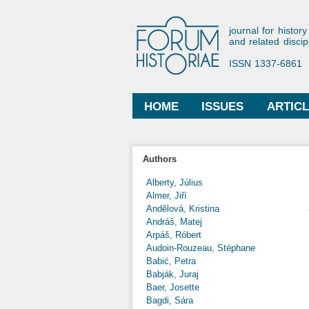
Forum His
journal for history
and related discip
ISSN 1337-6861
HOME
ISSUES
ARTIC
Main menu
Authors
Alberty, Július
Almer, Jiří
Andělová, Kristina
Andráš, Matej
Arpáš, Róbert
Audoin-Rouzeau, Stéphane
Babić, Petra
Babják, Juraj
Baer, Josette
Bagdi, Sára