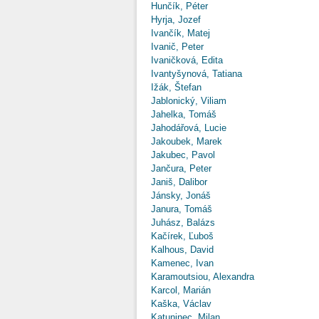
Hunčík, Péter
Hyrja, Jozef
Ivančík, Matej
Ivanič, Peter
Ivaničková, Edita
Ivantyšynová, Tatiana
Ižák, Štefan
Jablonický, Viliam
Jahelka, Tomáš
Jahodářová, Lucie
Jakoubek, Marek
Jakubec, Pavol
Jančura, Peter
Janiš, Dalibor
Jánsky, Jonáš
Janura, Tomáš
Juhász, Balázs
Kačírek, Ľuboš
Kalhous, David
Kamenec, Ivan
Karamoutsiou, Alexandra
Karcol, Marián
Kaška, Václav
Katuninec, Milan