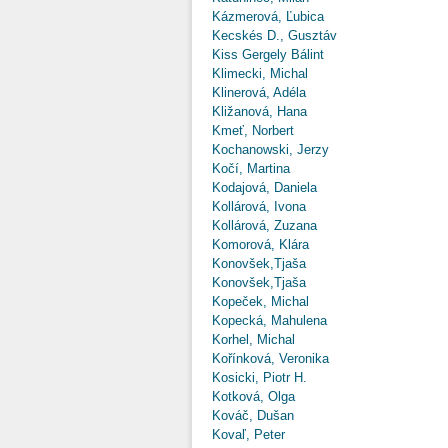
Kázmerová, Ľubica
Kecskés D., Gusztáv
Kiss Gergely Bálint
Klimecki, Michal
Klinerová, Adéla
Kližanová, Hana
Kmeť, Norbert
Kochanowski, Jerzy
Kočí, Martina
Kodajová, Daniela
Kollárová, Ivona
Kollárová, Zuzana
Komorová, Klára
Konovšek,Tjaša
Konovšek,Tjaša
Kopeček, Michal
Kopecká, Mahulena
Korhel, Michal
Kořínková, Veronika
Kosicki, Piotr H.
Kotková, Olga
Kováč, Dušan
Kovaľ, Peter