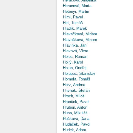
Herucová, Angelika
Herucová, Marta
Hetényi, Martin
Himl, Pavel
Hirt, Tomáš
Hladík, Marek
Hlavačková, Miriam
Hlavačková, Miriam
Hlavinka, Ján
Hlavová, Viera
Holec, Roman
Hollý, Karol
Holub, Ondřej
Holubec, Stanislav
Homoľa, Tomáš
Horz, Andrea
Hrivňák, Štefan
Hroch, Miloš
Hronček, Pavel
Hruboň, Anton
Huba, Mikuláš
Hučková, Dana
Hudáček, Pavol
Hudek, Adam