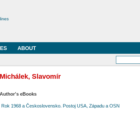
Skip to
main
toriae
content
lines
LES
ABOUT
Searc
Michálek, Slavomír
Author's eBooks
Rok 1968 a Československo. Postoj USA, Západu a OSN