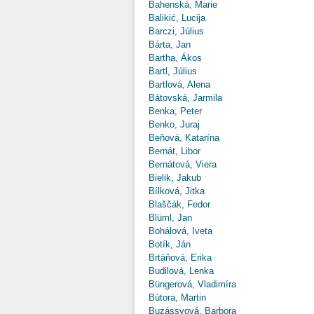
Bahenská, Marie
Balikić, Lucija
Barczi, Július
Bárta, Jan
Bartha, Ákos
Bartl, Július
Bartlová, Alena
Bátovská, Jarmila
Benka, Peter
Benko, Juraj
Beňová, Katarína
Bernát, Libor
Bernátová, Viera
Bielik, Jakub
Bílková, Jitka
Blaščák, Fedor
Blüml, Jan
Bohálová, Iveta
Botík, Ján
Brtáňová, Erika
Budilová, Lenka
Büngerová, Vladimíra
Bútora, Martin
Buzássyová, Barbora