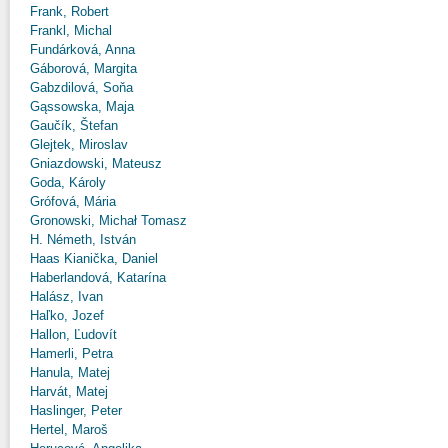
Frank, Robert
Frankl, Michal
Fundárková, Anna
Gáborová, Margita
Gabzdilová, Soňa
Gąssowska, Maja
Gaučík, Štefan
Glejtek, Miroslav
Gniazdowski, Mateusz
Goda, Károly
Grófová, Mária
Gronowski, Michał Tomasz
H. Németh, István
Haas Kianička, Daniel
Haberlandová, Katarína
Halász, Ivan
Haľko, Jozef
Hallon, Ľudovít
Hamerli, Petra
Hanula, Matej
Harvát, Matej
Haslinger, Peter
Hertel, Maroš