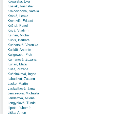
Kowalská, Eva
Kožiak, Rastislav
Krajčovičová, Natália
Krátká, Lenka
Krekovič, Eduard
Krištof, Pavol
Krivý, Vladimír
Kšiňan, Michal
Kubis, Barbara
Kucharská, Veronika
Kudláč, Antonín
Kuligowski, Piotr
Kumanová, Zuzana
Kurian, Matej
Kusá, Zuzana
Kušniráková, Ingrid
Labudová, Zuzana
Lacko, Martin
Laslavíková, Jana
Lenčéšová, Michaela
Lenderová, Milena
Lengyelová, Tünde
Lipták, Ľubomír
Liška, Anton