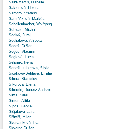
Saint-Martin, Isabelle
Saktorová, Helena
Santoro, Stefano
Šantrůčková, Markéta
Schellenbacher, Wolfgang
Schvarc, Michal
Šedivý, Juraj
Sedliaková, Alžbeta
Segeš, Dušan
Segeš, Vladimír
Segľová, Lucia
Selišnik, Irena
Seneši Lutherová, Silvia
Sičáková-Beblavá, Emília
Sikora, Stanislav
Síkorová, Elena
Sikorski, Dariusz Andrzej
Šima, Karel
Simon, Attila
Šípoš, Gabriel
Šišjaková, Jana
Šišmiš, Milan
Škorvanková, Eva
Škvarna Dušan