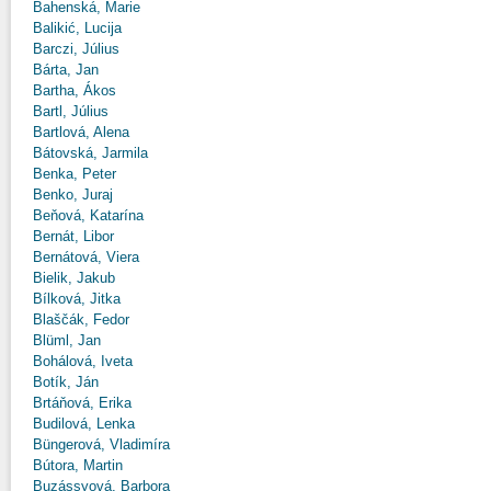
Bahenská, Marie
Balikić, Lucija
Barczi, Július
Bárta, Jan
Bartha, Ákos
Bartl, Július
Bartlová, Alena
Bátovská, Jarmila
Benka, Peter
Benko, Juraj
Beňová, Katarína
Bernát, Libor
Bernátová, Viera
Bielik, Jakub
Bílková, Jitka
Blaščák, Fedor
Blüml, Jan
Bohálová, Iveta
Botík, Ján
Brtáňová, Erika
Budilová, Lenka
Büngerová, Vladimíra
Bútora, Martin
Buzássyová, Barbora