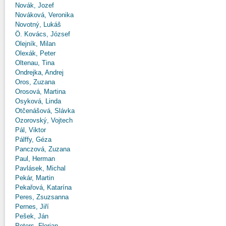
Novák, Jozef
Nováková, Veronika
Novotný, Lukáš
Ö. Kovács, József
Olejník, Milan
Olexák, Peter
Oltenau, Tina
Ondrejka, Andrej
Oros, Zuzana
Orosová, Martina
Osyková, Linda
Otčenášová, Slávka
Ozorovský, Vojtech
Pál, Viktor
Pálffy, Géza
Panczová, Zuzana
Paul, Herman
Pavlásek, Michal
Pekár, Martin
Pekařová, Katarína
Peres, Zsuzsanna
Pernes, Jiří
Pešek, Ján
Peters, Florian