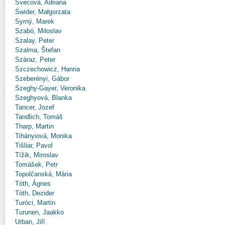
Švecová, Adriana
Świder, Małgorzata
Syrný, Marek
Szabó, Miloslav
Szalay, Peter
Szalma, Štefan
Száraz, Peter
Szczechowicz, Hanna
Szeberényi, Gábor
Szeghy-Gayer, Veronika
Szeghyová, Blanka
Tancer, Jozef
Tandlich, Tomáš
Tharp, Martin
Tihányiová, Monika
Tišliar, Pavol
Tížik, Miroslav
Tomášek, Petr
Topolčanská, Mária
Tóth, Ágnes
Tóth, Dezider
Turóci, Martin
Turunen, Jaakko
Urban, Jiří