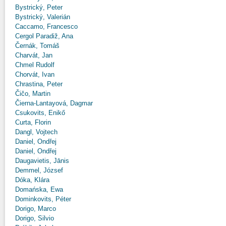
Bystrický, Peter
Bystrický, Valerián
Caccamo, Francesco
Cergol Paradiž, Ana
Černák, Tomáš
Charvát, Jan
Chmel Rudolf
Chorvát, Ivan
Chrastina, Peter
Čičo, Martin
Čierna-Lantayová, Dagmar
Csukovits, Enikő
Curta, Florin
Dangl, Vojtech
Daniel, Ondřej
Daniel, Ondřej
Daugavietis, Jānis
Demmel, József
Dóka, Klára
Domańska, Ewa
Dominkovits, Péter
Dorigo, Marco
Dorigo, Silvio