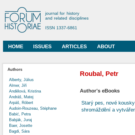
Ski
mai
Forum Historiae
journal for history
con
and related disciplines
ISSN 1337-6861
HOME
ISSUES
ARTICLES
ABOUT
Main menu
Authors
Roubal, Petr
Alberty, Július
Almer, Jiří
Author's eBooks
Andělová, Kristina
Andráš, Matej
Starý pes, nové kousky
Arpáš, Róbert
Audoin-Rouzeau, Stéphane
shromáždění a vytváření
Babić, Petra
Babják, Juraj
Baer, Josette
Bagdi, Sára