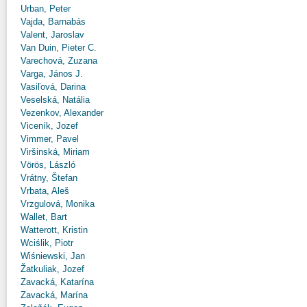
Urban, Peter
Vajda, Barnabás
Valent, Jaroslav
Van Duin, Pieter C.
Varechová, Zuzana
Varga, János J.
Vasiľová, Darina
Veselská, Natália
Vezenkov, Alexander
Viceník, Jozef
Vimmer, Pavel
Viršinská, Miriam
Vörös, László
Vrátny, Štefan
Vrbata, Aleš
Vrzgulová, Monika
Wallet, Bart
Watterott, Kristin
Wciślik, Piotr
Wiśniewski, Jan
Žatkuliak, Jozef
Zavacká, Katarína
Zavacká, Marína