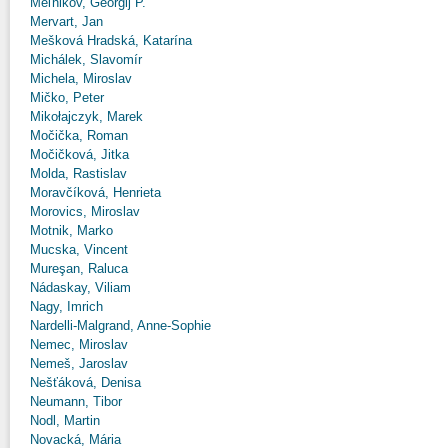
Meľnikov, Georgij P.
Mervart, Jan
Mešková Hradská, Katarína
Michálek, Slavomír
Michela, Miroslav
Mičko, Peter
Mikołajczyk, Marek
Močička, Roman
Močičková, Jitka
Molda, Rastislav
Moravčíková, Henrieta
Morovics, Miroslav
Motnik, Marko
Mucska, Vincent
Mureşan, Raluca
Nádaskay, Viliam
Nagy, Imrich
Nardelli-Malgrand, Anne-Sophie
Nemec, Miroslav
Nemeš, Jaroslav
Nešťáková, Denisa
Neumann, Tibor
Nodl, Martin
Novacká, Mária