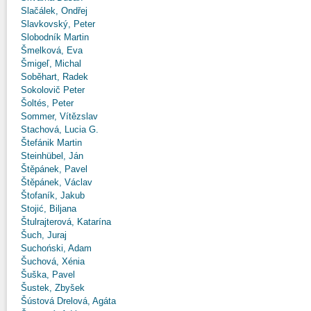
Slačálek, Ondřej
Slavkovský, Peter
Slobodník Martin
Šmelková, Eva
Šmigeľ, Michal
Soběhart, Radek
Sokolovič Peter
Šoltés, Peter
Sommer, Vítězslav
Stachová, Lucia G.
Štefánik Martin
Steinhübel, Ján
Štěpánek, Pavel
Štěpánek, Václav
Štofaník, Jakub
Stojić, Biljana
Štulrajterová, Katarína
Šuch, Juraj
Suchoński, Adam
Šuchová, Xénia
Šuška, Pavel
Šustek, Zbyšek
Šústová Drelová, Agáta