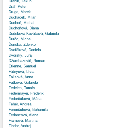
Drábik, Jakub
Dráľ, Peter
Druga, Marek
Ducháček, Milan
Duchoň, Michal
Duchoňová, Diana
Dudeková Kováčová, Gabriela
Ďurčo, Michal
Ďuriška, Zdenko
Dvořáková, Daniela
Dvorský, Juraj
Džambazovič, Roman
Etienne, Samuel
Fábryová, Lívia
Falisová, Anna
Fatková, Gabriela
Fedeles, Tamás
Federmayer, Frederik
Fedorčáková, Mária
Fehér, Andrea
Ferenčuhová, Bohumila
Feriancová, Alena
Fiamová, Martina
Findor, Andrej