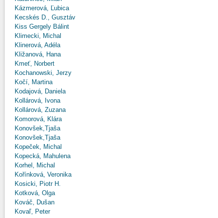
Kázmerová, Ľubica
Kecskés D., Gusztáv
Kiss Gergely Bálint
Klimecki, Michal
Klinerová, Adéla
Kližanová, Hana
Kmeť, Norbert
Kochanowski, Jerzy
Kočí, Martina
Kodajová, Daniela
Kollárová, Ivona
Kollárová, Zuzana
Komorová, Klára
Konovšek,Tjaša
Konovšek,Tjaša
Kopeček, Michal
Kopecká, Mahulena
Korhel, Michal
Kořínková, Veronika
Kosicki, Piotr H.
Kotková, Olga
Kováč, Dušan
Kovaľ, Peter