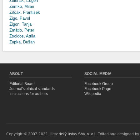
Zeleňák, Eugen
Zemko, Milan
Žifčák, František
Žigo, Pavol
Žigon, Tanja
Zmátlo, Peter
Zsoldos, Attila
Zupka, Dušan
ABOUT
SOCIAL MEDIA
Editorial Board
Facebook Group
Journal's ethical standards
Facebook Page
Instructions for authors
Wikipedia
Copyright © 2007-2022,
Historický ústav SAV, v. v. i.
Edited and designed b