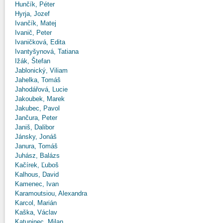
Hunčík, Péter
Hyrja, Jozef
Ivančík, Matej
Ivanič, Peter
Ivaničková, Edita
Ivantyšynová, Tatiana
Ižák, Štefan
Jablonický, Viliam
Jahelka, Tomáš
Jahodářová, Lucie
Jakoubek, Marek
Jakubec, Pavol
Jančura, Peter
Janiš, Dalibor
Jánsky, Jonáš
Janura, Tomáš
Juhász, Balázs
Kačírek, Ľuboš
Kalhous, David
Kamenec, Ivan
Karamoutsiou, Alexandra
Karcol, Marián
Kaška, Václav
Katuninec, Milan