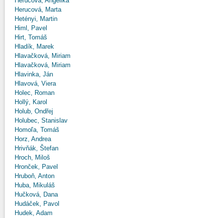
Herucová, Angelika
Herucová, Marta
Hetényi, Martin
Himl, Pavel
Hirt, Tomáš
Hladík, Marek
Hlavačková, Miriam
Hlavačková, Miriam
Hlavinka, Ján
Hlavová, Viera
Holec, Roman
Hollý, Karol
Holub, Ondřej
Holubec, Stanislav
Homoľa, Tomáš
Horz, Andrea
Hrivňák, Štefan
Hroch, Miloš
Hronček, Pavel
Hruboň, Anton
Huba, Mikuláš
Hučková, Dana
Hudáček, Pavol
Hudek, Adam