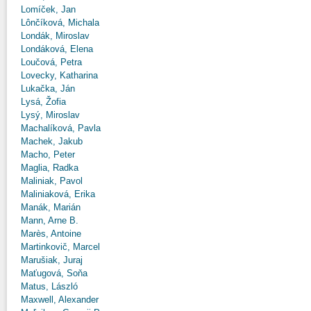
Lomíček, Jan
Lônčíková, Michala
Londák, Miroslav
Londáková, Elena
Loučová, Petra
Lovecky, Katharina
Lukačka, Ján
Lysá, Žofia
Lysý, Miroslav
Machalíková, Pavla
Machek, Jakub
Macho, Peter
Maglia, Radka
Maliniak, Pavol
Maliniaková, Erika
Manák, Marián
Mann, Arne B.
Marès, Antoine
Martinkovič, Marcel
Marušiak, Juraj
Maťugová, Soňa
Matus, László
Maxwell, Alexander