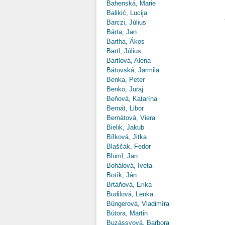
Bahenská, Marie
Balikić, Lucija
Barczi, Július
Bárta, Jan
Bartha, Ákos
Bartl, Július
Bartlová, Alena
Bátovská, Jarmila
Benka, Peter
Benko, Juraj
Beňová, Katarína
Bernát, Libor
Bernátová, Viera
Bielik, Jakub
Bílková, Jitka
Blaščák, Fedor
Blüml, Jan
Bohálová, Iveta
Botík, Ján
Brtáňová, Erika
Budilová, Lenka
Büngerová, Vladimíra
Bútora, Martin
Buzássyová, Barbora