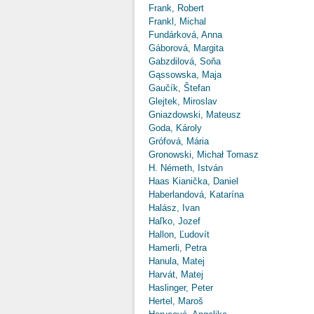
Frank, Robert
Frankl, Michal
Fundárková, Anna
Gáborová, Margita
Gabzdilová, Soňa
Gąssowska, Maja
Gaučík, Štefan
Glejtek, Miroslav
Gniazdowski, Mateusz
Goda, Károly
Grófová, Mária
Gronowski, Michał Tomasz
H. Németh, István
Haas Kianička, Daniel
Haberlandová, Katarína
Halász, Ivan
Haľko, Jozef
Hallon, Ľudovít
Hamerli, Petra
Hanula, Matej
Harvát, Matej
Haslinger, Peter
Hertel, Maroš