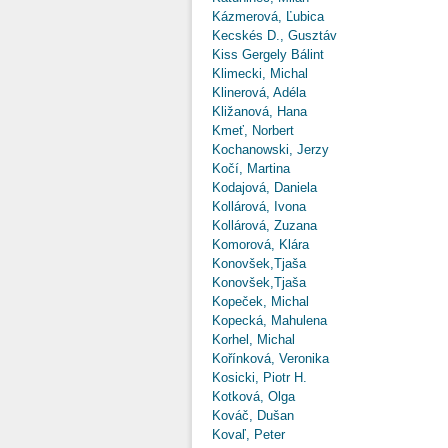
Kázmerová, Ľubica
Kecskés D., Gusztáv
Kiss Gergely Bálint
Klimecki, Michal
Klinerová, Adéla
Kližanová, Hana
Kmeť, Norbert
Kochanowski, Jerzy
Kočí, Martina
Kodajová, Daniela
Kollárová, Ivona
Kollárová, Zuzana
Komorová, Klára
Konovšek,Tjaša
Konovšek,Tjaša
Kopeček, Michal
Kopecká, Mahulena
Korhel, Michal
Kořínková, Veronika
Kosicki, Piotr H.
Kotková, Olga
Kováč, Dušan
Kovaľ, Peter