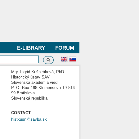
E-LIBRARY
FORUM
Search
h form
Mgr. Ingrid Kušniráková, PhD.
Historický ústav SAV
Slovenská akadémia vied
P. O. Box 198 Klemensova 19 814
99 Bratislava
Slovenská republika
CONTACT
histkusn@savba.sk