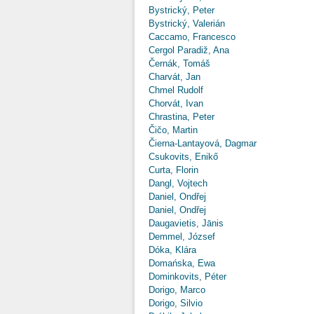
Bystrický, Peter
Bystrický, Valerián
Caccamo, Francesco
Cergol Paradiž, Ana
Černák, Tomáš
Charvát, Jan
Chmel Rudolf
Chorvát, Ivan
Chrastina, Peter
Čičo, Martin
Čierna-Lantayová, Dagmar
Csukovits, Enikő
Curta, Florin
Dangl, Vojtech
Daniel, Ondřej
Daniel, Ondřej
Daugavietis, Jānis
Demmel, József
Dóka, Klára
Domańska, Ewa
Dominkovits, Péter
Dorigo, Marco
Dorigo, Silvio