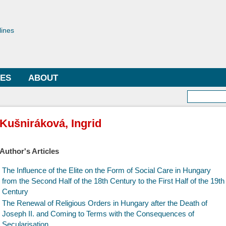
Skip to
main
toriae
content
lines
LES
ABOUT
Searc
Kušniráková, Ingrid
Author's Articles
The Influence of the Elite on the Form of Social Care in Hungary
from the Second Half of the 18th Century to the First Half of the 19th
Century
The Renewal of Religious Orders in Hungary after the Death of
Joseph II. and Coming to Terms with the Consequences of
Secularisation