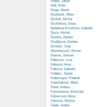
Drábik, Jakub
Dráľ, Peter
Druga, Marek
Ducháček, Milan
Duchoň, Michal
Duchoňová, Diana
Dudeková Kováčová, Gabriela
Ďurčo, Michal
Ďuriška, Zdenko
Dvořáková, Daniela
Dvorský, Juraj
Džambazovič, Roman
Etienne, Samuel
Fábryová, Lívia
Falisová, Anna
Fatková, Gabriela
Fedeles, Tamás
Federmayer, Frederik
Fedorčáková, Mária
Fehér, Andrea
Ferenčuhová, Bohumila
Feriancová, Alena
Fiamová, Martina
Findor, Andrej