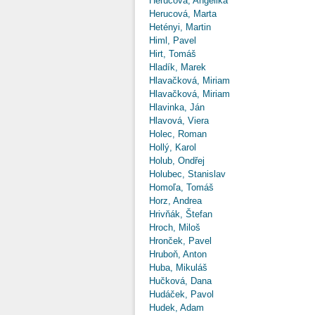
Herucová, Angelika
Herucová, Marta
Hetényi, Martin
Himl, Pavel
Hirt, Tomáš
Hladík, Marek
Hlavačková, Miriam
Hlavačková, Miriam
Hlavinka, Ján
Hlavová, Viera
Holec, Roman
Hollý, Karol
Holub, Ondřej
Holubec, Stanislav
Homoľa, Tomáš
Horz, Andrea
Hrivňák, Štefan
Hroch, Miloš
Hronček, Pavel
Hruboň, Anton
Huba, Mikuláš
Hučková, Dana
Hudáček, Pavol
Hudek, Adam