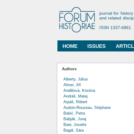
Forum His
journal for history
and related discip
ISSN 1337-6861
HOME
ISSUES
ARTIC
Main menu
Authors
Alberty, Július
Almer, Jiří
Andělová, Kristina
Andráš, Matej
Arpáš, Róbert
Audoin-Rouzeau, Stéphane
Babić, Petra
Babják, Juraj
Baer, Josette
Bagdi, Sára