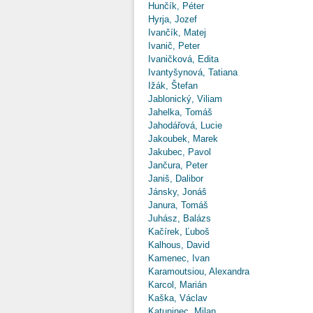
Hunčík, Péter
Hyrja, Jozef
Ivančík, Matej
Ivanič, Peter
Ivaničková, Edita
Ivantyšynová, Tatiana
Ižák, Štefan
Jablonický, Viliam
Jahelka, Tomáš
Jahodářová, Lucie
Jakoubek, Marek
Jakubec, Pavol
Jančura, Peter
Janiš, Dalibor
Jánsky, Jonáš
Janura, Tomáš
Juhász, Balázs
Kačírek, Ľuboš
Kalhous, David
Kamenec, Ivan
Karamoutsiou, Alexandra
Karcol, Marián
Kaška, Václav
Katuninec, Milan