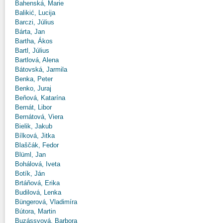
Bahenská, Marie
Balikić, Lucija
Barczi, Július
Bárta, Jan
Bartha, Ákos
Bartl, Július
Bartlová, Alena
Bátovská, Jarmila
Benka, Peter
Benko, Juraj
Beňová, Katarína
Bernát, Libor
Bernátová, Viera
Bielik, Jakub
Bílková, Jitka
Blaščák, Fedor
Blüml, Jan
Bohálová, Iveta
Botík, Ján
Brtáňová, Erika
Budilová, Lenka
Büngerová, Vladimíra
Bútora, Martin
Buzássyová, Barbora