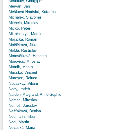
Meľnikov, Georgij P.
Mervart, Jan
Mešková Hradská, Katarína
Michálek, Slavomír
Michela, Miroslav
Mičko, Peter
Mikołajczyk, Marek
Močička, Roman
Močičková, Jitka
Molda, Rastislav
Moravčíková, Henrieta
Morovics, Miroslav
Motnik, Marko
Mucska, Vincent
Mureşan, Raluca
Nádaskay, Viliam
Nagy, Imrich
Nardelli-Malgrand, Anne-Sophie
Nemec, Miroslav
Nemeš, Jaroslav
Nešťáková, Denisa
Neumann, Tibor
Nodl, Martin
Novacká, Mária