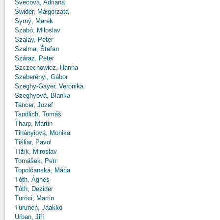
Švecová, Adriana
Świder, Małgorzata
Syrný, Marek
Szabó, Miloslav
Szalay, Peter
Szalma, Štefan
Száraz, Peter
Szczechowicz, Hanna
Szeberényi, Gábor
Szeghy-Gayer, Veronika
Szeghyová, Blanka
Tancer, Jozef
Tandlich, Tomáš
Tharp, Martin
Tihányiová, Monika
Tišliar, Pavol
Tížik, Miroslav
Tomášek, Petr
Topolčanská, Mária
Tóth, Ágnes
Tóth, Dezider
Turóci, Martin
Turunen, Jaakko
Urban, Jiří