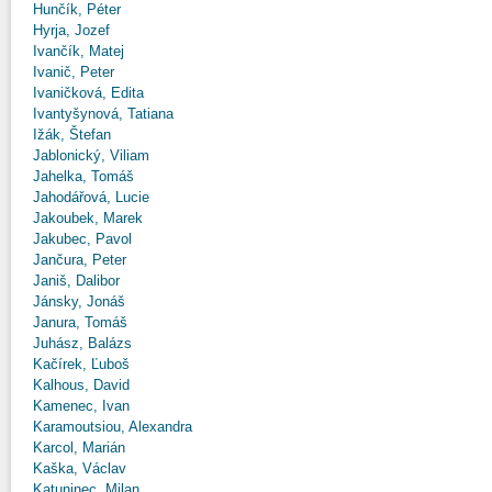
Hunčík, Péter
Hyrja, Jozef
Ivančík, Matej
Ivanič, Peter
Ivaničková, Edita
Ivantyšynová, Tatiana
Ižák, Štefan
Jablonický, Viliam
Jahelka, Tomáš
Jahodářová, Lucie
Jakoubek, Marek
Jakubec, Pavol
Jančura, Peter
Janiš, Dalibor
Jánsky, Jonáš
Janura, Tomáš
Juhász, Balázs
Kačírek, Ľuboš
Kalhous, David
Kamenec, Ivan
Karamoutsiou, Alexandra
Karcol, Marián
Kaška, Václav
Katuninec, Milan