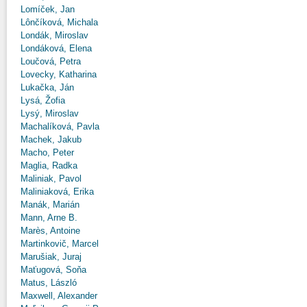
Lomíček, Jan
Lônčíková, Michala
Londák, Miroslav
Londáková, Elena
Loučová, Petra
Lovecky, Katharina
Lukačka, Ján
Lysá, Žofia
Lysý, Miroslav
Machalíková, Pavla
Machek, Jakub
Macho, Peter
Maglia, Radka
Maliniak, Pavol
Maliniaková, Erika
Manák, Marián
Mann, Arne B.
Marès, Antoine
Martinkovič, Marcel
Marušiak, Juraj
Maťugová, Soňa
Matus, László
Maxwell, Alexander