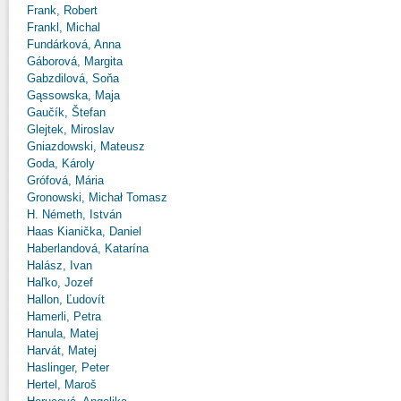
Frank, Robert
Frankl, Michal
Fundárková, Anna
Gáborová, Margita
Gabzdilová, Soňa
Gąssowska, Maja
Gaučík, Štefan
Glejtek, Miroslav
Gniazdowski, Mateusz
Goda, Károly
Grófová, Mária
Gronowski, Michał Tomasz
H. Németh, István
Haas Kianička, Daniel
Haberlandová, Katarína
Halász, Ivan
Haľko, Jozef
Hallon, Ľudovít
Hamerli, Petra
Hanula, Matej
Harvát, Matej
Haslinger, Peter
Hertel, Maroš