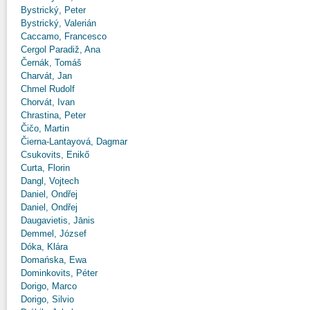
Bystrický, Peter
Bystrický, Valerián
Caccamo, Francesco
Cergol Paradiž, Ana
Černák, Tomáš
Charvát, Jan
Chmel Rudolf
Chorvát, Ivan
Chrastina, Peter
Čičo, Martin
Čierna-Lantayová, Dagmar
Csukovits, Enikő
Curta, Florin
Dangl, Vojtech
Daniel, Ondřej
Daniel, Ondřej
Daugavietis, Jānis
Demmel, József
Dóka, Klára
Domańska, Ewa
Dominkovits, Péter
Dorigo, Marco
Dorigo, Silvio