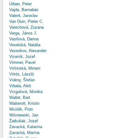
Urban, Peter
Vajda, Barnabás
Valent, Jaroslav
Van Duin, Pieter C.
Varechová, Zuzana
Varga, János J.
Vasiľová, Darina
Veselská, Natália
Vezenkov, Alexander
Viceník, Jozef
Vimmer, Pavel
Viršinská, Miriam
Vörös, László
Vrátny, Štefan
Vrbata, Aleš
Vrzgulová, Monika
Wallet, Bart
Watterott, Kristin
Wciślik, Piotr
Wiśniewski, Jan
Žatkuliak, Jozef
Zavacká, Katarína
Zavacká, Marína