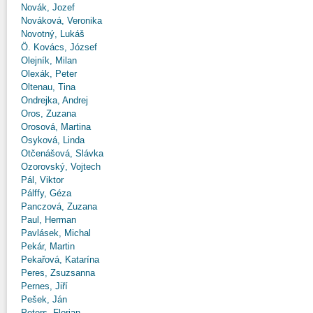
Novák, Jozef
Nováková, Veronika
Novotný, Lukáš
Ö. Kovács, József
Olejník, Milan
Olexák, Peter
Oltenau, Tina
Ondrejka, Andrej
Oros, Zuzana
Orosová, Martina
Osyková, Linda
Otčenášová, Slávka
Ozorovský, Vojtech
Pál, Viktor
Pálffy, Géza
Panczová, Zuzana
Paul, Herman
Pavlásek, Michal
Pekár, Martin
Pekařová, Katarína
Peres, Zsuzsanna
Pernes, Jiří
Pešek, Ján
Peters, Florian