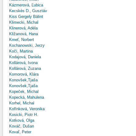
Kázmerová, Ľubica
Kecskés D., Gusztáv
Kiss Gergely Bálint
Klimecki, Michal
Klinerová, Adéla
Kližanová, Hana
Kmeť, Norbert
Kochanowski, Jerzy
Kočí, Martina
Kodajová, Daniela
Kollárová, Ivona
Kollárová, Zuzana
Komorová, Klára
Konovšek,Tjaša
Konovšek,Tjaša
Kopeček, Michal
Kopecká, Mahulena
Korhel, Michal
Kořínková, Veronika
Kosicki, Piotr H.
Kotková, Olga
Kováč, Dušan
Kovaľ, Peter