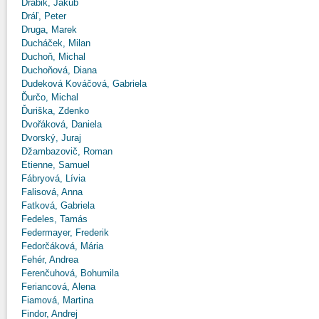
Drábik, Jakub
Dráľ, Peter
Druga, Marek
Ducháček, Milan
Duchoň, Michal
Duchoňová, Diana
Dudeková Kováčová, Gabriela
Ďurčo, Michal
Ďuriška, Zdenko
Dvořáková, Daniela
Dvorský, Juraj
Džambazovič, Roman
Etienne, Samuel
Fábryová, Lívia
Falisová, Anna
Fatková, Gabriela
Fedeles, Tamás
Federmayer, Frederik
Fedorčáková, Mária
Fehér, Andrea
Ferenčuhová, Bohumila
Feriancová, Alena
Fiamová, Martina
Findor, Andrej