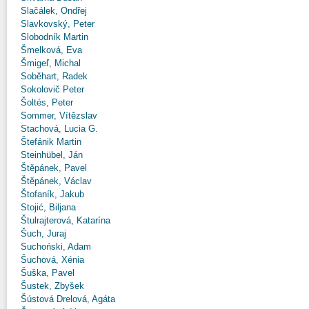
Slačálek, Ondřej
Slavkovský, Peter
Slobodník Martin
Šmelková, Eva
Šmigeľ, Michal
Soběhart, Radek
Sokolovič Peter
Šoltés, Peter
Sommer, Vítězslav
Stachová, Lucia G.
Štefánik Martin
Steinhübel, Ján
Štěpánek, Pavel
Štěpánek, Václav
Štofaník, Jakub
Stojić, Biljana
Štulrajterová, Katarína
Šuch, Juraj
Suchoński, Adam
Šuchová, Xénia
Šuška, Pavel
Šustek, Zbyšek
Šústová Drelová, Agáta