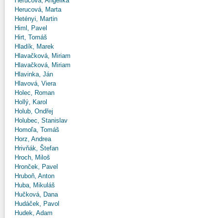
Herucová, Angelika
Herucová, Marta
Hetényi, Martin
Himl, Pavel
Hirt, Tomáš
Hladík, Marek
Hlavačková, Miriam
Hlavačková, Miriam
Hlavinka, Ján
Hlavová, Viera
Holec, Roman
Hollý, Karol
Holub, Ondřej
Holubec, Stanislav
Homoľa, Tomáš
Horz, Andrea
Hrivňák, Štefan
Hroch, Miloš
Hronček, Pavel
Hruboň, Anton
Huba, Mikuláš
Hučková, Dana
Hudáček, Pavol
Hudek, Adam