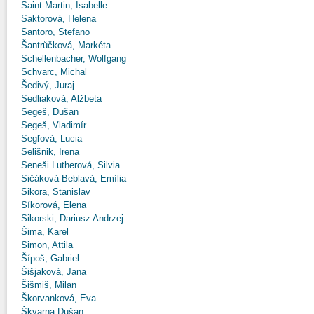
Saint-Martin, Isabelle
Saktorová, Helena
Santoro, Stefano
Šantrůčková, Markéta
Schellenbacher, Wolfgang
Schvarc, Michal
Šedivý, Juraj
Sedliaková, Alžbeta
Segeš, Dušan
Segeš, Vladimír
Segľová, Lucia
Selišnik, Irena
Seneši Lutherová, Silvia
Sičáková-Beblavá, Emília
Sikora, Stanislav
Síkorová, Elena
Sikorski, Dariusz Andrzej
Šima, Karel
Simon, Attila
Šípoš, Gabriel
Šišjaková, Jana
Šišmiš, Milan
Škorvanková, Eva
Škvarna Dušan