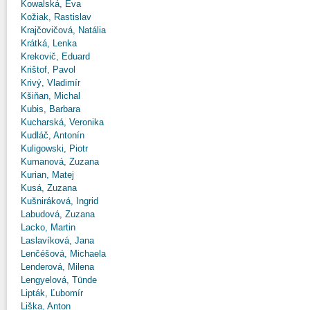
Kowalská, Eva
Kožiak, Rastislav
Krajčovičová, Natália
Krátká, Lenka
Krekovič, Eduard
Krištof, Pavol
Krivý, Vladimír
Kšiňan, Michal
Kubis, Barbara
Kucharská, Veronika
Kudláč, Antonín
Kuligowski, Piotr
Kumanová, Zuzana
Kurian, Matej
Kusá, Zuzana
Kušniráková, Ingrid
Labudová, Zuzana
Lacko, Martin
Laslavíková, Jana
Lenčéšová, Michaela
Lenderová, Milena
Lengyelová, Tünde
Lipták, Ľubomír
Liška, Anton