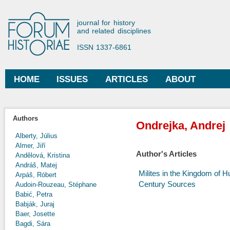
Ski
mai
Forum Historiae
journal for history
con
and related disciplines
ISSN 1337-6861
HOME
ISSUES
ARTICLES
ABOUT
Main menu
Authors
Ondrejka, Andrej
Alberty, Július
Almer, Jiří
Author's Articles
Andělová, Kristina
Andráš, Matej
Milites in the Kingdom of 
Arpáš, Róbert
Century Sources
Audoin-Rouzeau, Stéphane
Babić, Petra
Babják, Juraj
Baer, Josette
Bagdi, Sára