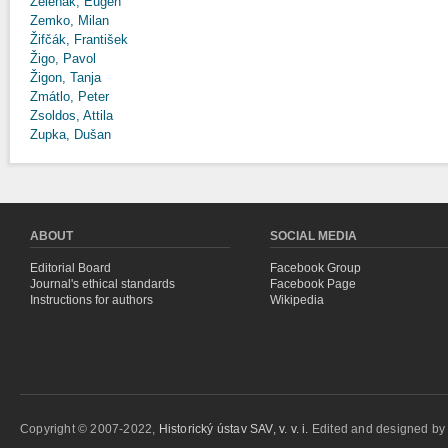
Zeleňák, Eugen
Zemko, Milan
Žifčák, František
Žigo, Pavol
Žigon, Tanja
Zmátlo, Peter
Zsoldos, Attila
Zupka, Dušan
ABOUT
SOCIAL MEDIA
Editorial Board
Facebook Group
Journal's ethical standards
Facebook Page
Instructions for authors
Wikipedia
Copyright © 2007-2022,
Historický ústav SAV, v. v. i.
Edited and designed b