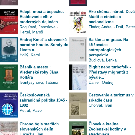
Adepti moci a úspechu.
Ako skúmať národ. Devä
Etablovanie elít v
štúdií o etnicite a
moderných dejinách
nacionalizme
Roguľová, Jaroslava
-
Findor, Andrej
-
Dráľ, Peter
Hertel, Maroš
Andrej Kmeť a slovenské
Balkán a migrace. Na
národné hnutie. Sondy do
křižovatce
života a...
antropologických
Hollý, Karol
perspektiv
Budilová, Lenka
Básnik a mesto :
Bigbít nebo turbofolk -
Viedenské roky Jána
Představy migrantů z
Kollára
bývalé...
Ivantyšynová, Tatiana
Daniel, Ondřej
Československá
Cestovanie a turizmus v
zahraničná politika 1945 -
zrkadle času
1992
Chorvát, Ivan
Petruf, Pavol
Chronológia starších
Človek a krajina
slovenských dejín
Zvolenskej kotliny v
Lukačka, Ján
stredoveku