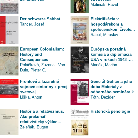
Maliniak, Pavol
Der schwarze Sabbat
Elektrifikácia v
Tancer, Jozef
hospodárskom a
spoločenskom živote...
Sabol, Miroslav
European Colonialism:
Európska poradná
History and
komisia a diplomacia
Consequences
USA v rokoch 1943 -...
Poláčková, Zuzana
-
Van
Manák, Marián
Duin, Pieter C.
Frontové a lazaretné
Generál Golian a jeho
vojnové cintoríny z prvej
doba Materiály z
svetovej...
odborného seminára k...
Liška, Anton
Tóth, Dezider
História a relativizmus.
Historická penologie
Ako prekonať
relativistický výklad...
Zeleňák, Eugen