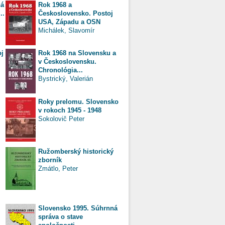
ná
Rok 1968 a
..
Československo. Postoj
USA, Západu a OSN
Michálek, Slavomír
oj
Rok 1968 na Slovensku a
v Československu.
Chronológia...
Bystrický, Valerián
Roky prelomu. Slovensko
v rokoch 1945 - 1948
Sokolovič Peter
Ružomberský historický
zborník
Zmátlo, Peter
Slovensko 1995. Súhrnná
správa o stave