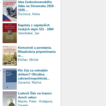
.
Idea československého
štátu na Slovensku 1918 -
1939....
Šuchová, Xénia
Kapitoly z najstarších
českých dejín 531 - 1004
Steinhübel, Ján
Komunisti a povstania.
Ritualizácia pripomínania
si...
Kšiňan, Michal
—
Kto žije za ostnatým
drôtom? Oficiálna
zahraničnopolitická...
Zavacká, Marína
Ľudovít Štúr na hranici
dvoch vekov
Macho, Peter
-
Kodajová,
Daniela