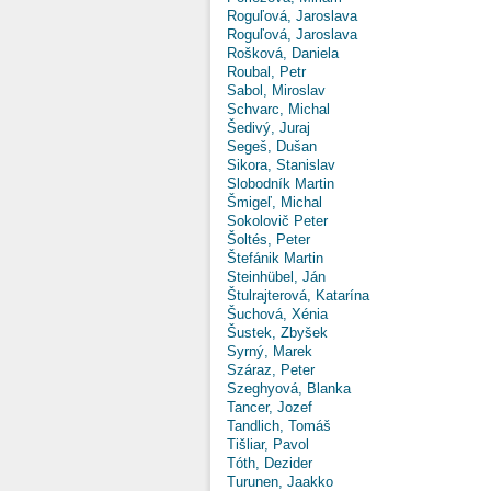
Roguľová, Jaroslava
Roguľová, Jaroslava
Rošková, Daniela
Roubal, Petr
Sabol, Miroslav
Schvarc, Michal
Šedivý, Juraj
Segeš, Dušan
Sikora, Stanislav
Slobodník Martin
Šmigeľ, Michal
Sokolovič Peter
Šoltés, Peter
Štefánik Martin
Steinhübel, Ján
Štulrajterová, Katarína
Šuchová, Xénia
Šustek, Zbyšek
Syrný, Marek
Száraz, Peter
Szeghyová, Blanka
Tancer, Jozef
Tandlich, Tomáš
Tišliar, Pavol
Tóth, Dezider
Turunen, Jaakko