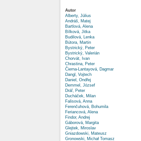
Autor
Alberty, Július
Andráš, Matej
Bartlová, Alena
Bílková, Jitka
Budilová, Lenka
Bútora, Martin
Bystrický, Peter
Bystrický, Valerián
Chorvát, Ivan
Chrastina, Peter
Čierna-Lantayová, Dagmar
Dangl, Vojtech
Daniel, Ondřej
Demmel, József
Dráľ, Peter
Ducháček, Milan
Falisová, Anna
Ferenčuhová, Bohumila
Feriancová, Alena
Findor, Andrej
Gáborová, Margita
Glejtek, Miroslav
Gniazdowski, Mateusz
Gronowski, Michał Tomasz