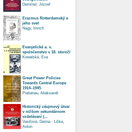
Demmel, József
Erazmus Rotterdamský a
jeho svet
Nagy, Imrich
Evanjelické a. v.
spoločenstvo v 18. storočí
Kowalská, Eva
Great Power Policies
Towards Central Europe
1914–1945
Piahanau, Aliaksandr
Historický záujmový útvar
v nižšom sekundárnom
vzdelávaní (...
Vasiľová, Darina
-
Liška,
Anton