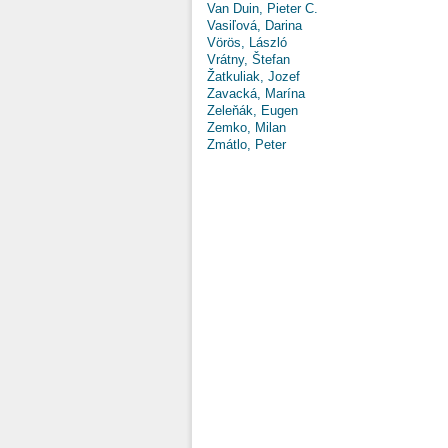
Van Duin, Pieter C.
Vasiľová, Darina
Vörös, László
Vrátny, Štefan
Žatkuliak, Jozef
Zavacká, Marína
Zeleňák, Eugen
Zemko, Milan
Zmátlo, Peter