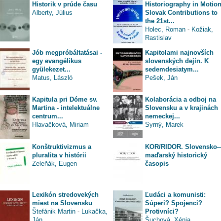
Historik v prúde času
Historiography in Motion
Alberty, Július
Slovak Contributions to
the 21st...
Holec, Roman
-
Kožiak,
Rastislav
Jób megpróbáltatásai -
Kapitolami najnovších
egy evangélikus
slovenských dejín. K
gyülekezet...
sedemdesiatym...
Matus, László
Pešek, Ján
Kapitula pri Dóme sv.
Kolaborácia a odboj na
Martina - intelektuálne
Slovensku a v krajinách
centrum...
nemeckej...
Hlavačková, Miriam
Syrný, Marek
Konštruktivizmus a
KOR/RIDOR. Slovensko
pluralita v histórii
maďarský historický
Zeleňák, Eugen
časopis
Lexikón stredovekých
Ľudáci a komunisti:
miest na Slovensku
Súperi? Spojenci?
Štefánik Martin
-
Lukačka,
Protivníci?
Ján
Šuchová, Xénia