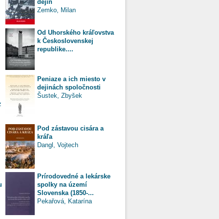
dejín
Zemko, Milan
Od Uhorského kráľovstva
k Československej
republike....
Peniaze a ich miesto v
dejinách spoločnosti
Šustek, Zbyšek
z
Pod zástavou cisára a
kráľa
Dangl, Vojtech
Prírodovedné a lekárske
u
spolky na území
Slovenska (1850-...
Pekařová, Katarína