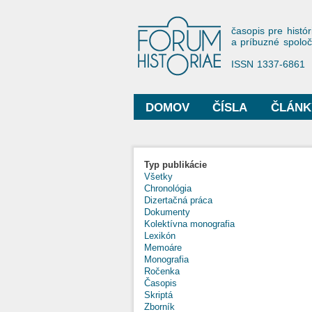
Forum His
časopis pre histór
a príbuzné spolo
ISSN 1337-6861
DOMOV
ČÍSLA
ČLÁNK
Hlavné menu
Typ publikácie
Všetky
Chronológia
Dizertačná práca
Dokumenty
Kolektívna monografia
Lexikón
Memoáre
Monografia
Ročenka
Časopis
Skriptá
Zborník