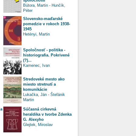
spoločnosti
Bútora, Martin
-
Hunčík,
Péter
Slovensko-maďarské
pomedzie v rokoch 1938-
1945
Hetényi, Martin
Spoločnosť - politika -
historiografia. Pokrivené
(?)...
Kamenec, Ivan
Stredoveké mesto ako
miesto stretnutí a
komunikácie
Lukačka, Ján
-
Štefánik
Martin
ia
Súčasná cirkevná
heraldika v tvorbe Zdenka
G. Alexyho
Glejtek, Miroslav