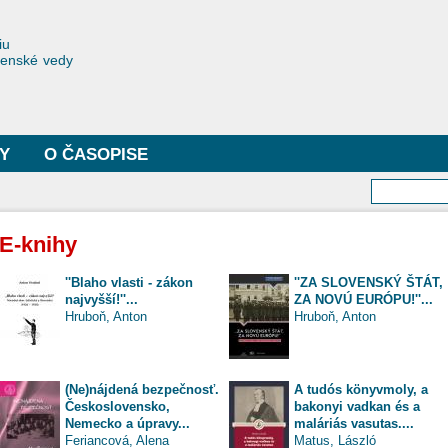
Skočiť
na
toriae
iu
hlavný
čenské vedy
obsah
Y
O ČASOPISE
Vyhľa
E-knihy
''Blaho vlasti - zákon
''ZA SLOVENSKÝ ŠTÁT,
najvyšší!''...
ZA NOVÚ EURÓPU!''...
Hruboň, Anton
Hruboň, Anton
(Ne)nájdená bezpečnosť.
A tudós könyvmoly, a
Československo,
bakonyi vadkan és a
Nemecko a úpravy...
maláriás vasutas....
Feriancová, Alena
Matus, László