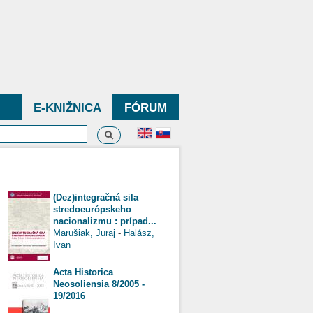
E-KNIŽNICA
FÓRUM
Vyhľadávanie
dávanie
(Dez)integračná sila
stredoeurópskeho
nacionalizmu : prípad...
Marušiak, Juraj
-
Halász,
Ivan
Acta Historica
Neosoliensia 8/2005 -
19/2016