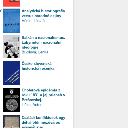
ť
Analytická historiografia
versus národné dejiny
Vörös, László
Balkán a nacionalismus.
Labyrintem nacionální
ideologie
Budilová, Lenka
Česko-slovenská
historická ročenka
Cholerová epidémia z
roku 1831 a jej priebeh v
Prešovskej...
Liška, Anton
Családi konfliktusok egy
dél-alföldi mezőváros
evangélikus...