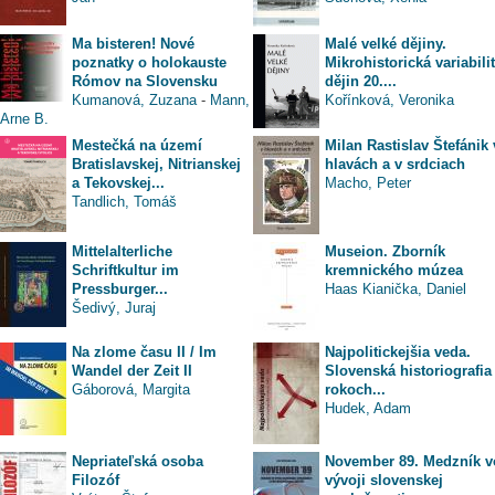
Ma bisteren! Nové
Malé velké dějiny.
poznatky o holokauste
Mikrohistorická variabili
Rómov na Slovensku
dějin 20....
Kumanová, Zuzana
-
Mann,
Kořínková, Veronika
Arne B.
Mestečká na území
Milan Rastislav Štefánik 
Bratislavskej, Nitrianskej
hlavách a v srdciach
a Tekovskej...
Macho, Peter
Tandlich, Tomáš
Mittelalterliche
Museion. Zborník
Schriftkultur im
kremnického múzea
Pressburger...
Haas Kianička, Daniel
Šedivý, Juraj
Na zlome času II / Im
Najpolitickejšia veda.
Wandel der Zeit II
Slovenská historiografia
Gáborová, Margita
rokoch...
Hudek, Adam
Nepriateľská osoba
November 89. Medzník v
Filozóf
vývoji slovenskej