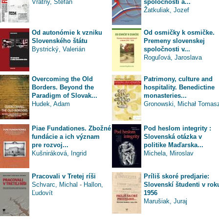
Vrátny, Štefan
spoločnosti a...
Žatkuliak, Jozef
Od autonómie k vzniku
Od osmičky k osmičke.
Slovenského štátu
Premeny slovenskej
Bystrický, Valerián
spoločnosti v...
Roguľová, Jaroslava
Overcoming the Old
Patrimony, culture and
Borders. Beyond the
hospitality. Benedictine
Paradigm of Slovak...
monasteries...
Hudek, Adam
Gronowski, Michał Tomas
Piae Fundationes. Zbožné
Pod heslom integrity :
fundácie a ich význam
Slovenská otázka v
pre rozvoj...
politike Maďarska...
Kušniráková, Ingrid
Michela, Miroslav
Pracovali v Tretej ríši
Príliš skoré predjarie:
Schvarc, Michal
-
Hallon,
Slovenskí študenti v rok
Ľudovít
1956
Marušiak, Juraj