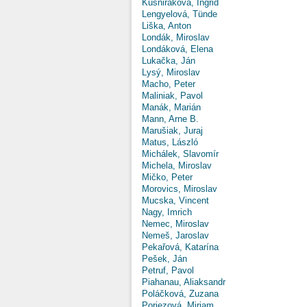
Kušniráková, Ingrid
Lengyelová, Tünde
Liška, Anton
Londák, Miroslav
Londáková, Elena
Lukačka, Ján
Lysý, Miroslav
Macho, Peter
Maliniak, Pavol
Manák, Marián
Mann, Arne B.
Marušiak, Juraj
Matus, László
Michálek, Slavomír
Michela, Miroslav
Mičko, Peter
Morovics, Miroslav
Mucska, Vincent
Nagy, Imrich
Nemec, Miroslav
Nemeš, Jaroslav
Pekařová, Katarína
Pešek, Ján
Petruf, Pavol
Piahanau, Aliaksandr
Poláčková, Zuzana
Poriezová, Miriam