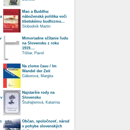
Mao a Buddha:
ta
náboženská politika voči
tibetskému budhizmu...
Slobodník Martin
v
Mimoriadne sčítanie ľudu
na Slovensku z roku
1919....
Tišliar, Pavol
Na zlome času / Im
Wandel der Zeit
Gáborová, Margita
Najstaršie rody na
 v
Slovensku
Štulrajterová, Katarína
o
Občan, spoločnosť, národ
v pohybe slovenských