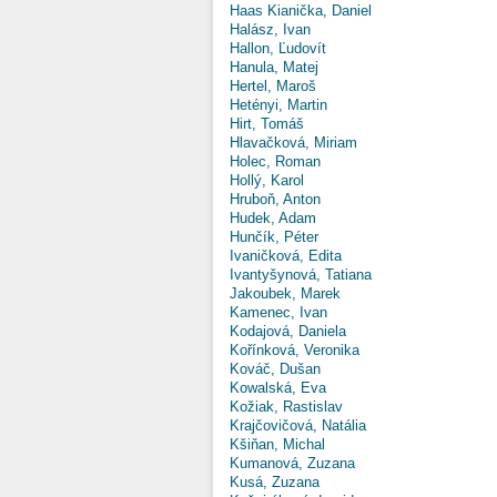
Haas Kianička, Daniel
Halász, Ivan
Hallon, Ľudovít
Hanula, Matej
Hertel, Maroš
Hetényi, Martin
Hirt, Tomáš
Hlavačková, Miriam
Holec, Roman
Hollý, Karol
Hruboň, Anton
Hudek, Adam
Hunčík, Péter
Ivaničková, Edita
Ivantyšynová, Tatiana
Jakoubek, Marek
Kamenec, Ivan
Kodajová, Daniela
Kořínková, Veronika
Kováč, Dušan
Kowalská, Eva
Kožiak, Rastislav
Krajčovičová, Natália
Kšiňan, Michal
Kumanová, Zuzana
Kusá, Zuzana