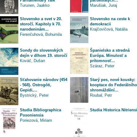
Parliamentary Talk
päťdesiatych...
Turunen, Jaakko
Marušiak, Juraj
Slovensko a svet v 20.
Slovensko na ceste k
storočí. Kapitoly k 70.
demokracii
narodeninám...
Krajčovičová, Natália
Ferenčuhová, Bohumila
Sondy do slovenských
Španielsko a stredná
dejín v dlhom 19. storočí
Európa. Minulosť a
Kováč, Dušan
prítomnosť...
Száraz, Peter
Sťahovanie národov (454
Starý pes, nové kousky:
- 568). Ostrogóti,
kooptace do Federálního
Gepidi,...
shromáždění...
Bystrický, Peter
Roubal, Petr
Studia Bibliographica
Studia Historica Nitriens
Posoniensia
Poriezová, Miriam