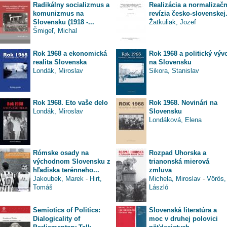
Radikálny socializmus a
Realizácia a normalizač
komunizmus na
revízia česko-slovenskej.
Slovensku (1918 -...
Žatkuliak, Jozef
Šmigeľ, Michal
Rok 1968 a ekonomická
Rok 1968 a politický výv
realita Slovenska
na Slovensku
Londák, Miroslav
Sikora, Stanislav
Rok 1968. Eto vaše delo
Rok 1968. Novinári na
Londák, Miroslav
Slovensku
Londáková, Elena
Rómske osady na
Rozpad Uhorska a
východnom Slovensku z
trianonská mierová
hľadiska terénneho...
zmluva
Jakoubek, Marek
-
Hirt,
Michela, Miroslav
-
Vörös,
Tomáš
László
Semiotics of Politics:
Slovenská literatúra a
Dialogicality of
moc v druhej polovici