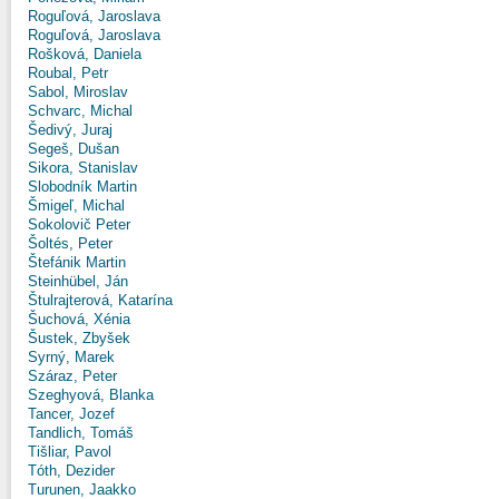
Roguľová, Jaroslava
Roguľová, Jaroslava
Rošková, Daniela
Roubal, Petr
Sabol, Miroslav
Schvarc, Michal
Šedivý, Juraj
Segeš, Dušan
Sikora, Stanislav
Slobodník Martin
Šmigeľ, Michal
Sokolovič Peter
Šoltés, Peter
Štefánik Martin
Steinhübel, Ján
Štulrajterová, Katarína
Šuchová, Xénia
Šustek, Zbyšek
Syrný, Marek
Száraz, Peter
Szeghyová, Blanka
Tancer, Jozef
Tandlich, Tomáš
Tišliar, Pavol
Tóth, Dezider
Turunen, Jaakko