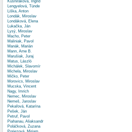
Kušniráková, Ingrid
Lengyelová, Tünde
Liška, Anton
Londák, Miroslav
Londáková, Elena
Lukačka, Ján
Lysý, Miroslav
Macho, Peter
Maliniak, Pavol
Manák, Marián
Mann, Arne B.
Marušiak, Juraj
Matus, László
Michálek, Slavomír
Michela, Miroslav
Mičko, Peter
Morovics, Miroslav
Mucska, Vincent
Nagy, Imrich
Nemec, Miroslav
Nemeš, Jaroslav
Pekařová, Katarína
Pešek, Ján
Petruf, Pavol
Piahanau, Aliaksandr
Poláčková, Zuzana
Poriezová, Miriam