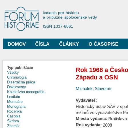
Sko
na
Forum Historiae
časopis pre históriu
hla
a príbuzné spoločenské vedy
obs
ISSN 1337-6861
DOMOV
ČÍSLA
ČLÁNKY
O ČASOPISE
Hlavné menu
Typ publikácie
Rok 1968 a Česko
Všetky
Západu a OSN
Chronológia
Dizertačná práca
Dokumenty
Michálek, Slavomír
Kolektívna monografia
Lexikón
Vydavateľ:
Memoáre
Historický ústav SAV v spol
Monografia
Ročenka
režimů vo vydavateľstve P
Časopis
Miesto vydania:
Bratislava
Skriptá
Rok vydania:
2008
Zborník