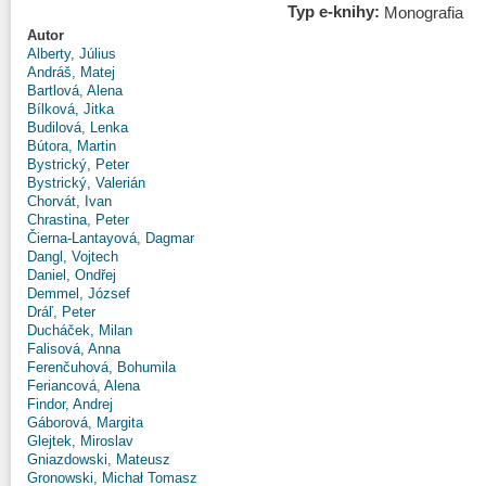
Typ e-knihy:
Monografia
Autor
Alberty, Július
Andráš, Matej
Bartlová, Alena
Bílková, Jitka
Budilová, Lenka
Bútora, Martin
Bystrický, Peter
Bystrický, Valerián
Chorvát, Ivan
Chrastina, Peter
Čierna-Lantayová, Dagmar
Dangl, Vojtech
Daniel, Ondřej
Demmel, József
Dráľ, Peter
Ducháček, Milan
Falisová, Anna
Ferenčuhová, Bohumila
Feriancová, Alena
Findor, Andrej
Gáborová, Margita
Glejtek, Miroslav
Gniazdowski, Mateusz
Gronowski, Michał Tomasz