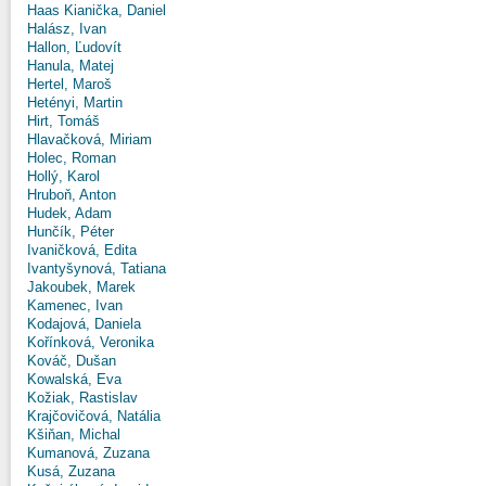
Haas Kianička, Daniel
Halász, Ivan
Hallon, Ľudovít
Hanula, Matej
Hertel, Maroš
Hetényi, Martin
Hirt, Tomáš
Hlavačková, Miriam
Holec, Roman
Hollý, Karol
Hruboň, Anton
Hudek, Adam
Hunčík, Péter
Ivaničková, Edita
Ivantyšynová, Tatiana
Jakoubek, Marek
Kamenec, Ivan
Kodajová, Daniela
Kořínková, Veronika
Kováč, Dušan
Kowalská, Eva
Kožiak, Rastislav
Krajčovičová, Natália
Kšiňan, Michal
Kumanová, Zuzana
Kusá, Zuzana