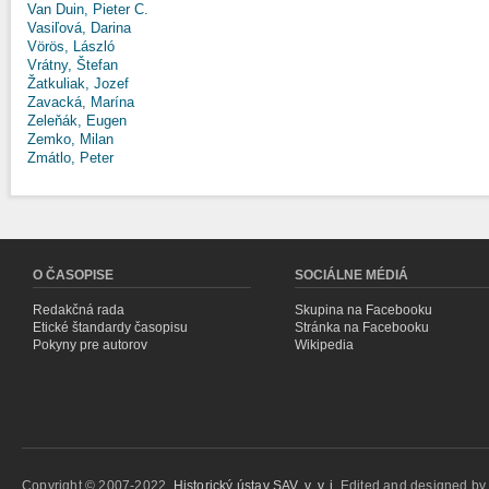
Van Duin, Pieter C.
Vasiľová, Darina
Vörös, László
Vrátny, Štefan
Žatkuliak, Jozef
Zavacká, Marína
Zeleňák, Eugen
Zemko, Milan
Zmátlo, Peter
O ČASOPISE
SOCIÁLNE MÉDIÁ
Redakčná rada
Skupina na Facebooku
Etické štandardy časopisu
Stránka na Facebooku
Pokyny pre autorov
Wikipedia
Copyright © 2007-2022,
Historický ústav SAV, v. v. i.
Edited and designed b