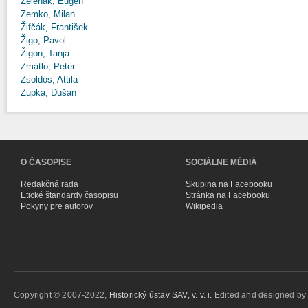
Zeleňák, Eugen
Zemko, Milan
Žifčák, František
Žigo, Pavol
Žigon, Tanja
Zmátlo, Peter
Zsoldos, Attila
Zupka, Dušan
O ČASOPISE
SOCIÁLNE MÉDIÁ
Redakčná rada
Skupina na Facebooku
Etické štandardy časopisu
Stránka na Facebooku
Pokyny pre autorov
Wikipedia
Copyright © 2007-2022,
Historický ústav SAV, v. v. i.
Edited and designed b