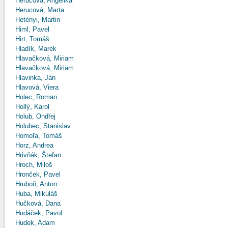
Herucová, Angelika
Herucová, Marta
Hetényi, Martin
Himl, Pavel
Hirt, Tomáš
Hladík, Marek
Hlavačková, Miriam
Hlavačková, Miriam
Hlavinka, Ján
Hlavová, Viera
Holec, Roman
Hollý, Karol
Holub, Ondřej
Holubec, Stanislav
Homoľa, Tomáš
Horz, Andrea
Hrivňák, Štefan
Hroch, Miloš
Hronček, Pavel
Hruboň, Anton
Huba, Mikuláš
Hučková, Dana
Hudáček, Pavol
Hudek, Adam