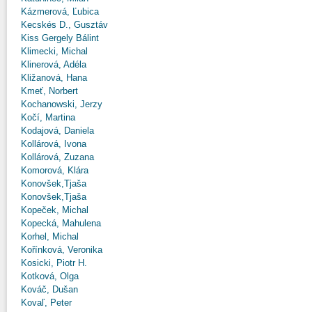
Kázmerová, Ľubica
Kecskés D., Gusztáv
Kiss Gergely Bálint
Klimecki, Michal
Klinerová, Adéla
Kližanová, Hana
Kmeť, Norbert
Kochanowski, Jerzy
Kočí, Martina
Kodajová, Daniela
Kollárová, Ivona
Kollárová, Zuzana
Komorová, Klára
Konovšek,Tjaša
Konovšek,Tjaša
Kopeček, Michal
Kopecká, Mahulena
Korhel, Michal
Kořínková, Veronika
Kosicki, Piotr H.
Kotková, Olga
Kováč, Dušan
Kovaľ, Peter