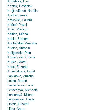
Kowalská, Eva
Kožiak, Rastislav
Krajčovičová, Natália
Krátká, Lenka
Krekovič, Eduard
Krištof, Pavol
Krivý, Vladimír
Kšiňan, Michal
Kubis, Barbara
Kucharská, Veronika
Kudláč, Antonín
Kuligowski, Piotr
Kumanová, Zuzana
Kurian, Matej
Kusá, Zuzana
Kušniráková, Ingrid
Labudová, Zuzana
Lacko, Martin
Laslavíková, Jana
Lenčéšová, Michaela
Lenderová, Milena
Lengyelová, Tünde
Lipták, Ľubomír
Liška, Anton