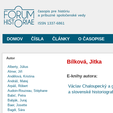
Sko
na
Forum Historiae
časopis pre históriu
hla
a príbuzné spoločenské vedy
obs
ISSN 1337-6861
DOMOV
ČÍSLA
ČLÁNKY
O ČASOPISE
Hlavné menu
Autor
Bílková, Jitka
Alberty, Július
Almer, Jiří
E-knihy autora:
Andělová, Kristina
Andráš, Matej
Václav Chaloupecký a g
Arpáš, Róbert
Audoin-Rouzeau, Stéphane
a slovenské historiograf
Babić, Petra
Babják, Juraj
Baer, Josette
Bagdi, Sára