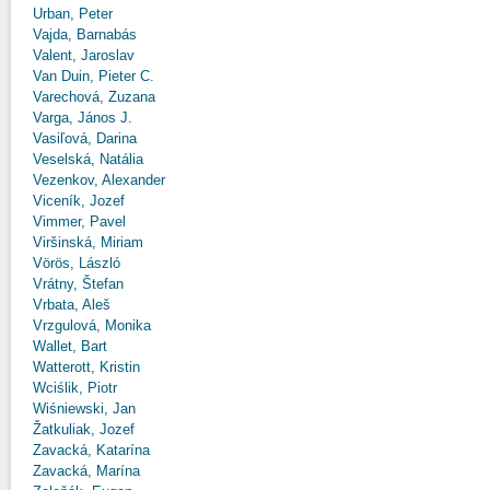
Urban, Peter
Vajda, Barnabás
Valent, Jaroslav
Van Duin, Pieter C.
Varechová, Zuzana
Varga, János J.
Vasiľová, Darina
Veselská, Natália
Vezenkov, Alexander
Viceník, Jozef
Vimmer, Pavel
Viršinská, Miriam
Vörös, László
Vrátny, Štefan
Vrbata, Aleš
Vrzgulová, Monika
Wallet, Bart
Watterott, Kristin
Wciślik, Piotr
Wiśniewski, Jan
Žatkuliak, Jozef
Zavacká, Katarína
Zavacká, Marína