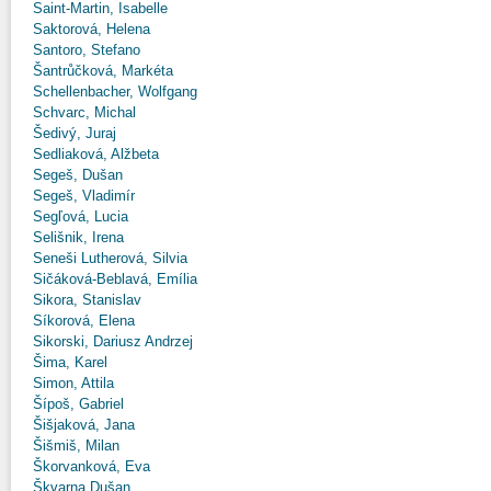
Saint-Martin, Isabelle
Saktorová, Helena
Santoro, Stefano
Šantrůčková, Markéta
Schellenbacher, Wolfgang
Schvarc, Michal
Šedivý, Juraj
Sedliaková, Alžbeta
Segeš, Dušan
Segeš, Vladimír
Segľová, Lucia
Selišnik, Irena
Seneši Lutherová, Silvia
Sičáková-Beblavá, Emília
Sikora, Stanislav
Síkorová, Elena
Sikorski, Dariusz Andrzej
Šima, Karel
Simon, Attila
Šípoš, Gabriel
Šišjaková, Jana
Šišmiš, Milan
Škorvanková, Eva
Škvarna Dušan