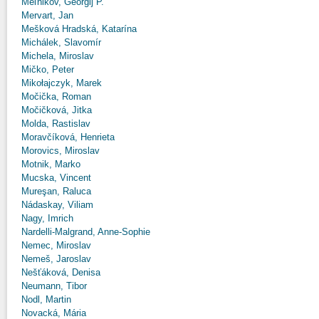
Meľnikov, Georgij P.
Mervart, Jan
Mešková Hradská, Katarína
Michálek, Slavomír
Michela, Miroslav
Mičko, Peter
Mikołajczyk, Marek
Močička, Roman
Močičková, Jitka
Molda, Rastislav
Moravčíková, Henrieta
Morovics, Miroslav
Motnik, Marko
Mucska, Vincent
Mureşan, Raluca
Nádaskay, Viliam
Nagy, Imrich
Nardelli-Malgrand, Anne-Sophie
Nemec, Miroslav
Nemeš, Jaroslav
Nešťáková, Denisa
Neumann, Tibor
Nodl, Martin
Novacká, Mária