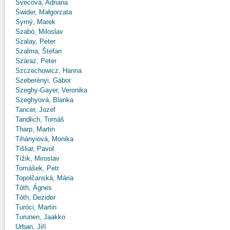
Švecová, Adriana
Świder, Małgorzata
Syrný, Marek
Szabó, Miloslav
Szalay, Peter
Szalma, Štefan
Száraz, Peter
Szczechowicz, Hanna
Szeberényi, Gábor
Szeghy-Gayer, Veronika
Szeghyová, Blanka
Tancer, Jozef
Tandlich, Tomáš
Tharp, Martin
Tihányiová, Monika
Tišliar, Pavol
Tížik, Miroslav
Tomášek, Petr
Topolčanská, Mária
Tóth, Ágnes
Tóth, Dezider
Turóci, Martin
Turunen, Jaakko
Urban, Jiří