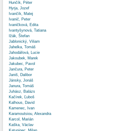
Hunčík, Péter
Hyrja, Jozef
Ivančík, Matej
Ivanič, Peter
Ivaničková, Edita
Ivantyšynová, Tatiana
Ižák, Štefan
Jablonický, Viliam
Jahelka, Tomáš
Jahodářová, Lucie
Jakoubek, Marek
Jakubec, Pavol
Jančura, Peter
Janiš, Dalibor
Jánsky, Jonáš
Janura, Tomáš
Juhász, Balázs
Kačírek, Ľuboš
Kalhous, David
Kamenec, Ivan
Karamoutsiou, Alexandra
Karcol, Marián
Kaška, Václav
Katuninec, Milan