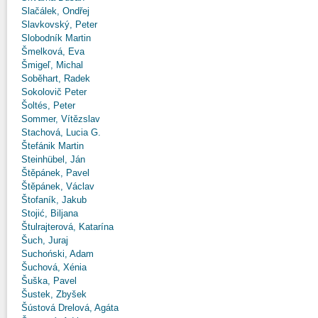
Slačálek, Ondřej
Slavkovský, Peter
Slobodník Martin
Šmelková, Eva
Šmigeľ, Michal
Soběhart, Radek
Sokolovič Peter
Šoltés, Peter
Sommer, Vítězslav
Stachová, Lucia G.
Štefánik Martin
Steinhübel, Ján
Štěpánek, Pavel
Štěpánek, Václav
Štofaník, Jakub
Stojić, Biljana
Štulrajterová, Katarína
Šuch, Juraj
Suchoński, Adam
Šuchová, Xénia
Šuška, Pavel
Šustek, Zbyšek
Šústová Drelová, Agáta