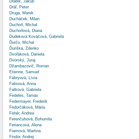
Drábik, Jakub
Dráľ, Peter
Druga, Marek
Ducháček, Milan
Duchoň, Michal
Duchoňová, Diana
Dudeková Kováčová, Gabriela
Ďurčo, Michal
Ďuriška, Zdenko
Dvořáková, Daniela
Dvorský, Juraj
Džambazovič, Roman
Etienne, Samuel
Fábryová, Lívia
Falisová, Anna
Fatková, Gabriela
Fedeles, Tamás
Federmayer, Frederik
Fedorčáková, Mária
Fehér, Andrea
Ferenčuhová, Bohumila
Feriancová, Alena
Fiamová, Martina
Findor, Andrej