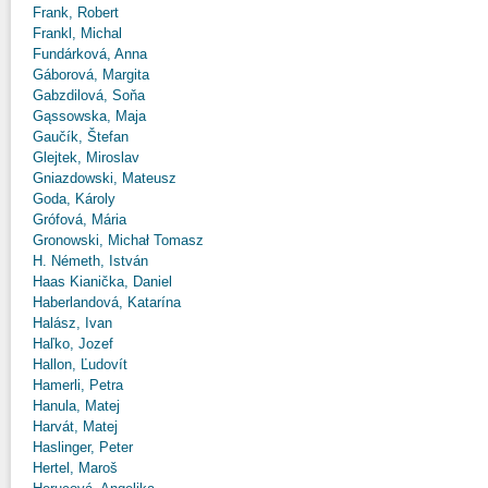
Frank, Robert
Frankl, Michal
Fundárková, Anna
Gáborová, Margita
Gabzdilová, Soňa
Gąssowska, Maja
Gaučík, Štefan
Glejtek, Miroslav
Gniazdowski, Mateusz
Goda, Károly
Grófová, Mária
Gronowski, Michał Tomasz
H. Németh, István
Haas Kianička, Daniel
Haberlandová, Katarína
Halász, Ivan
Haľko, Jozef
Hallon, Ľudovít
Hamerli, Petra
Hanula, Matej
Harvát, Matej
Haslinger, Peter
Hertel, Maroš