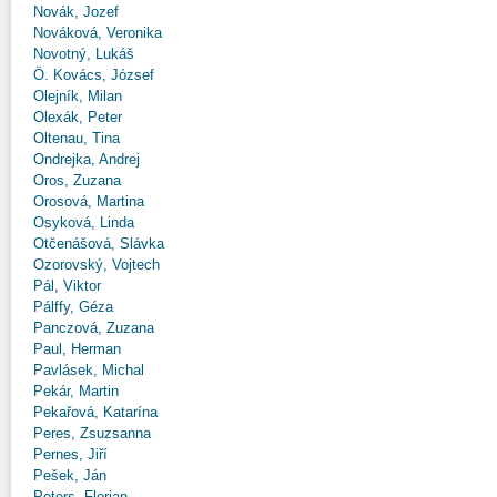
Novák, Jozef
Nováková, Veronika
Novotný, Lukáš
Ö. Kovács, József
Olejník, Milan
Olexák, Peter
Oltenau, Tina
Ondrejka, Andrej
Oros, Zuzana
Orosová, Martina
Osyková, Linda
Otčenášová, Slávka
Ozorovský, Vojtech
Pál, Viktor
Pálffy, Géza
Panczová, Zuzana
Paul, Herman
Pavlásek, Michal
Pekár, Martin
Pekařová, Katarína
Peres, Zsuzsanna
Pernes, Jiří
Pešek, Ján
Peters, Florian