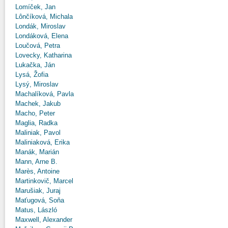
Lomíček, Jan
Lônčíková, Michala
Londák, Miroslav
Londáková, Elena
Loučová, Petra
Lovecky, Katharina
Lukačka, Ján
Lysá, Žofia
Lysý, Miroslav
Machalíková, Pavla
Machek, Jakub
Macho, Peter
Maglia, Radka
Maliniak, Pavol
Maliniaková, Erika
Manák, Marián
Mann, Arne B.
Marès, Antoine
Martinkovič, Marcel
Marušiak, Juraj
Maťugová, Soňa
Matus, László
Maxwell, Alexander