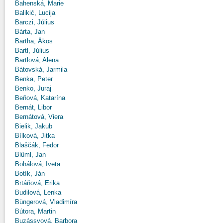
Bahenská, Marie
Balikić, Lucija
Barczi, Július
Bárta, Jan
Bartha, Ákos
Bartl, Július
Bartlová, Alena
Bátovská, Jarmila
Benka, Peter
Benko, Juraj
Beňová, Katarína
Bernát, Libor
Bernátová, Viera
Bielik, Jakub
Bílková, Jitka
Blaščák, Fedor
Blüml, Jan
Bohálová, Iveta
Botík, Ján
Brtáňová, Erika
Budilová, Lenka
Büngerová, Vladimíra
Bútora, Martin
Buzássyová, Barbora