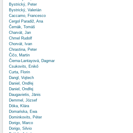
Bystrický, Peter
Bystrický, Valerián
Caccamo, Francesco
Cergol Paradiž, Ana
Černák, Tomáš
Charvát, Jan
Chmel Rudolf
Chorvát, Ivan
Chrastina, Peter
Čičo, Martin
Čierna-Lantayová, Dagmar
Csukovits, Enikő
Curta, Florin
Dangl, Vojtech
Daniel, Ondřej
Daniel, Ondřej
Daugavietis, Jānis
Demmel, József
Dóka, Klára
Domańska, Ewa
Dominkovits, Péter
Dorigo, Marco
Dorigo, Silvio