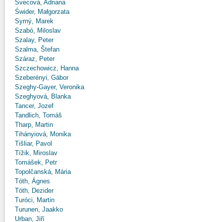
Švecová, Adriana
Świder, Małgorzata
Syrný, Marek
Szabó, Miloslav
Szalay, Peter
Szalma, Štefan
Száraz, Peter
Szczechowicz, Hanna
Szeberényi, Gábor
Szeghy-Gayer, Veronika
Szeghyová, Blanka
Tancer, Jozef
Tandlich, Tomáš
Tharp, Martin
Tihányiová, Monika
Tišliar, Pavol
Tížik, Miroslav
Tomášek, Petr
Topolčanská, Mária
Tóth, Ágnes
Tóth, Dezider
Turóci, Martin
Turunen, Jaakko
Urban, Jiří