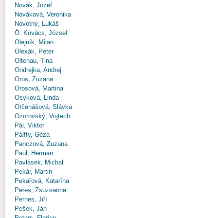
Novák, Jozef
Nováková, Veronika
Novotný, Lukáš
Ö. Kovács, József
Olejník, Milan
Olexák, Peter
Oltenau, Tina
Ondrejka, Andrej
Oros, Zuzana
Orosová, Martina
Osyková, Linda
Otčenášová, Slávka
Ozorovský, Vojtech
Pál, Viktor
Pálffy, Géza
Panczová, Zuzana
Paul, Herman
Pavlásek, Michal
Pekár, Martin
Pekařová, Katarína
Peres, Zsuzsanna
Pernes, Jiří
Pešek, Ján
Peters, Florian