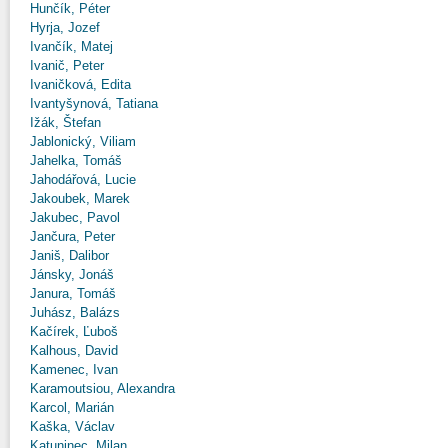
Hunčík, Péter
Hyrja, Jozef
Ivančík, Matej
Ivanič, Peter
Ivaničková, Edita
Ivantyšynová, Tatiana
Ižák, Štefan
Jablonický, Viliam
Jahelka, Tomáš
Jahodářová, Lucie
Jakoubek, Marek
Jakubec, Pavol
Jančura, Peter
Janiš, Dalibor
Jánsky, Jonáš
Janura, Tomáš
Juhász, Balázs
Kačírek, Ľuboš
Kalhous, David
Kamenec, Ivan
Karamoutsiou, Alexandra
Karcol, Marián
Kaška, Václav
Katuninec, Milan