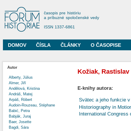
Sko
na
Forum Historiae
časopis pre históriu
hla
a príbuzné spoločenské vedy
obs
ISSN 1337-6861
DOMOV
ČÍSLA
ČLÁNKY
O ČASOPISE
Hlavné menu
Autor
Kožiak, Rastislav
Alberty, Július
Almer, Jiří
E-knihy autora:
Andělová, Kristina
Andráš, Matej
Svätec a jeho funkcie v 
Arpáš, Róbert
Audoin-Rouzeau, Stéphane
Historiography in Motio
Babić, Petra
International Congress 
Babják, Juraj
Baer, Josette
Bagdi, Sára