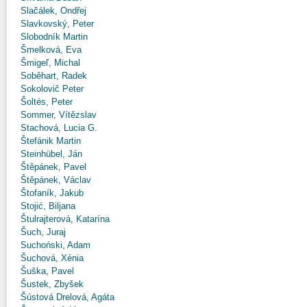
Slačálek, Ondřej
Slavkovský, Peter
Slobodník Martin
Šmelková, Eva
Šmigeľ, Michal
Soběhart, Radek
Sokolovič Peter
Šoltés, Peter
Sommer, Vítězslav
Stachová, Lucia G.
Štefánik Martin
Steinhübel, Ján
Štěpánek, Pavel
Štěpánek, Václav
Štofaník, Jakub
Stojić, Biljana
Štulrajterová, Katarína
Šuch, Juraj
Suchoński, Adam
Šuchová, Xénia
Šuška, Pavel
Šustek, Zbyšek
Šústová Drelová, Agáta