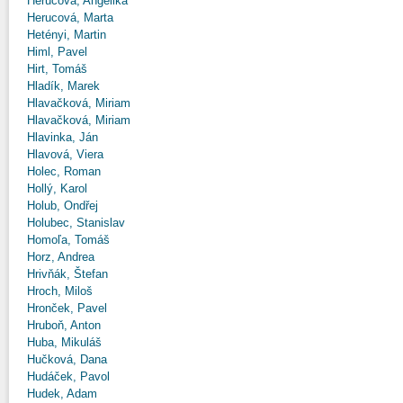
Herucová, Angelika
Herucová, Marta
Hetényi, Martin
Himl, Pavel
Hirt, Tomáš
Hladík, Marek
Hlavačková, Miriam
Hlavačková, Miriam
Hlavinka, Ján
Hlavová, Viera
Holec, Roman
Hollý, Karol
Holub, Ondřej
Holubec, Stanislav
Homoľa, Tomáš
Horz, Andrea
Hrivňák, Štefan
Hroch, Miloš
Hronček, Pavel
Hruboň, Anton
Huba, Mikuláš
Hučková, Dana
Hudáček, Pavol
Hudek, Adam