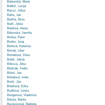
Bahenská, Marie
Balikić, Lucija
Barczi, Július
Bárta, Jan
Bartha, Ákos
Bartl, Július
Bartlová, Alena
Bátovská, Jarmila
Benka, Peter
Benko, Juraj
Beňová, Katarína
Bernát, Libor
Bernátová, Viera
Bielik, Jakub
Bílková, Jitka
Blaščák, Fedor
Blüml, Jan
Bohálová, Iveta
Botík, Ján
Brtáňová, Erika
Budilová, Lenka
Büngerová, Vladimíra
Bútora, Martin
Buzássyová, Barbora