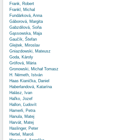
Frank, Robert
Frankl, Michal
Fundárková, Anna
Gáborová, Margita
Gabzdilová, Soňa
Gąssowska, Maja
Gaučík, Štefan
Glejtek, Miroslav
Gniazdowski, Mateusz
Goda, Károly
Grófová, Mária
Gronowski, Michał Tomasz
H. Németh, István
Haas Kianička, Daniel
Haberlandová, Katarína
Halász, Ivan
Haľko, Jozef
Hallon, Ľudovít
Hamerli, Petra
Hanula, Matej
Harvát, Matej
Haslinger, Peter
Hertel, Maroš