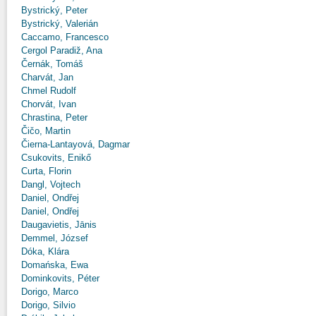
Bystrický, Peter
Bystrický, Valerián
Caccamo, Francesco
Cergol Paradiž, Ana
Černák, Tomáš
Charvát, Jan
Chmel Rudolf
Chorvát, Ivan
Chrastina, Peter
Čičo, Martin
Čierna-Lantayová, Dagmar
Csukovits, Enikő
Curta, Florin
Dangl, Vojtech
Daniel, Ondřej
Daniel, Ondřej
Daugavietis, Jānis
Demmel, József
Dóka, Klára
Domańska, Ewa
Dominkovits, Péter
Dorigo, Marco
Dorigo, Silvio