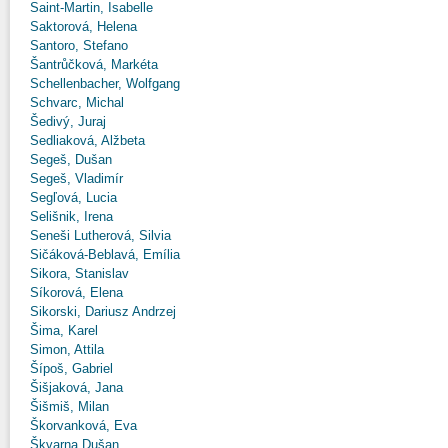
Saint-Martin, Isabelle
Saktorová, Helena
Santoro, Stefano
Šantrůčková, Markéta
Schellenbacher, Wolfgang
Schvarc, Michal
Šedivý, Juraj
Sedliaková, Alžbeta
Segeš, Dušan
Segeš, Vladimír
Segľová, Lucia
Selišnik, Irena
Seneši Lutherová, Silvia
Sičáková-Beblavá, Emília
Sikora, Stanislav
Síkorová, Elena
Sikorski, Dariusz Andrzej
Šima, Karel
Simon, Attila
Šípoš, Gabriel
Šišjaková, Jana
Šišmiš, Milan
Škorvanková, Eva
Škvarna Dušan