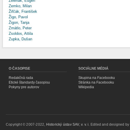
Zeleňák, Eugen
Zemko, Milan
Žifčák, František
Žigo, Pavol
Žigon, Tanja
Zmátlo, Peter
Zsoldos, Attila
Zupka, Dušan
O ČASOPISE
SOCIÁLNE MÉDIÁ
Redakčná rada
Skupina na Facebooku
Etické štandardy časopisu
Stránka na Facebooku
Pokyny pre autorov
Wikipedia
Copyright © 2007-2022,
Historický ústav SAV, v. v. i.
Edited and designed b