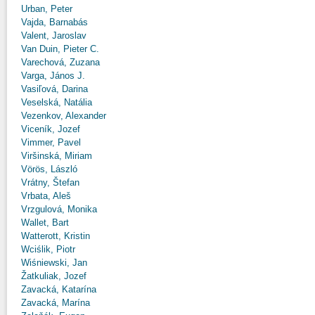
Urban, Peter
Vajda, Barnabás
Valent, Jaroslav
Van Duin, Pieter C.
Varechová, Zuzana
Varga, János J.
Vasiľová, Darina
Veselská, Natália
Vezenkov, Alexander
Viceník, Jozef
Vimmer, Pavel
Viršinská, Miriam
Vörös, László
Vrátny, Štefan
Vrbata, Aleš
Vrzgulová, Monika
Wallet, Bart
Watterott, Kristin
Wciślik, Piotr
Wiśniewski, Jan
Žatkuliak, Jozef
Zavacká, Katarína
Zavacká, Marína