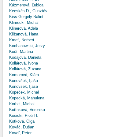
Kázmerová, Ľubica
Kecskés D., Gusztáv
Kiss Gergely Bálint
Klimecki, Michal
Klinerová, Adéla
Kližanová, Hana
Kmeť, Norbert
Kochanowski, Jerzy
Kočí, Martina
Kodajová, Daniela
Kollárová, Ivona
Kollárová, Zuzana
Komorová, Klára
Konovšek,Tjaša
Konovšek,Tjaša
Kopeček, Michal
Kopecká, Mahulena
Korhel, Michal
Kořínková, Veronika
Kosicki, Piotr H.
Kotková, Olga
Kováč, Dušan
Kovaľ, Peter