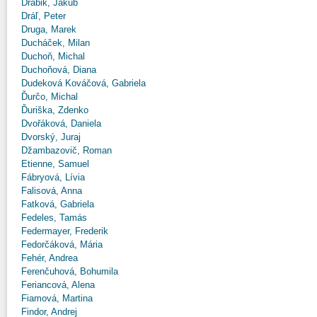
Drábik, Jakub
Dráľ, Peter
Druga, Marek
Ducháček, Milan
Duchoň, Michal
Duchoňová, Diana
Dudeková Kováčová, Gabriela
Ďurčo, Michal
Ďuriška, Zdenko
Dvořáková, Daniela
Dvorský, Juraj
Džambazovič, Roman
Etienne, Samuel
Fábryová, Lívia
Falisová, Anna
Fatková, Gabriela
Fedeles, Tamás
Federmayer, Frederik
Fedorčáková, Mária
Fehér, Andrea
Ferenčuhová, Bohumila
Feriancová, Alena
Fiamová, Martina
Findor, Andrej