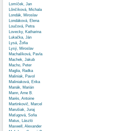
Lomíček, Jan
Lônčíková, Michala
Londák, Miroslav
Londáková, Elena
Loučová, Petra
Lovecky, Katharina
Lukačka, Ján
Lysá, Žofia
Lysý, Miroslav
Machalíková, Pavla
Machek, Jakub
Macho, Peter
Maglia, Radka
Maliniak, Pavol
Maliniaková, Erika
Manák, Marián
Mann, Arne B.
Marès, Antoine
Martinkovič, Marcel
Marušiak, Juraj
Maťugová, Soňa
Matus, László
Maxwell, Alexander