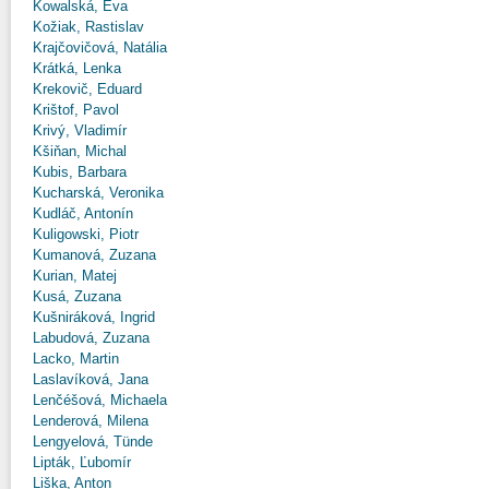
Kowalská, Eva
Kožiak, Rastislav
Krajčovičová, Natália
Krátká, Lenka
Krekovič, Eduard
Krištof, Pavol
Krivý, Vladimír
Kšiňan, Michal
Kubis, Barbara
Kucharská, Veronika
Kudláč, Antonín
Kuligowski, Piotr
Kumanová, Zuzana
Kurian, Matej
Kusá, Zuzana
Kušniráková, Ingrid
Labudová, Zuzana
Lacko, Martin
Laslavíková, Jana
Lenčéšová, Michaela
Lenderová, Milena
Lengyelová, Tünde
Lipták, Ľubomír
Liška, Anton