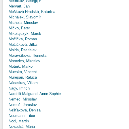
Meľnikov, Georgij P.
Mervart, Jan
Mešková Hradská, Katarína
Michálek, Slavomír
Michela, Miroslav
Mičko, Peter
Mikołajczyk, Marek
Močička, Roman
Močičková, Jitka
Molda, Rastislav
Moravčíková, Henrieta
Morovics, Miroslav
Motnik, Marko
Mucska, Vincent
Mureşan, Raluca
Nádaskay, Viliam
Nagy, Imrich
Nardelli-Malgrand, Anne-Sophie
Nemec, Miroslav
Nemeš, Jaroslav
Nešťáková, Denisa
Neumann, Tibor
Nodl, Martin
Novacká, Mária