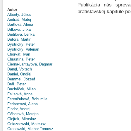
Publikácia nás sprev
Autor
bratislavskej kapitule p
Alberty, Július
Andráš, Matej
Bartlová, Alena
Bílková, Jitka
Budilová, Lenka
Bútora, Martin
Bystrický, Peter
Bystrický, Valerián
Chorvát, Ivan
Chrastina, Peter
Čierna-Lantayová, Dagmar
Dangl, Vojtech
Daniel, Ondřej
Demmel, József
Dráľ, Peter
Ducháček, Milan
Falisová, Anna
Ferenčuhová, Bohumila
Feriancová, Alena
Findor, Andrej
Gáborová, Margita
Glejtek, Miroslav
Gniazdowski, Mateusz
Gronowski, Michał Tomasz