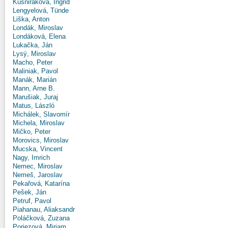
Kušniráková, Ingrid
Lengyelová, Tünde
Liška, Anton
Londák, Miroslav
Londáková, Elena
Lukačka, Ján
Lysý, Miroslav
Macho, Peter
Maliniak, Pavol
Manák, Marián
Mann, Arne B.
Marušiak, Juraj
Matus, László
Michálek, Slavomír
Michela, Miroslav
Mičko, Peter
Morovics, Miroslav
Mucska, Vincent
Nagy, Imrich
Nemec, Miroslav
Nemeš, Jaroslav
Pekařová, Katarína
Pešek, Ján
Petruf, Pavol
Piahanau, Aliaksandr
Poláčková, Zuzana
Poriezová, Miriam