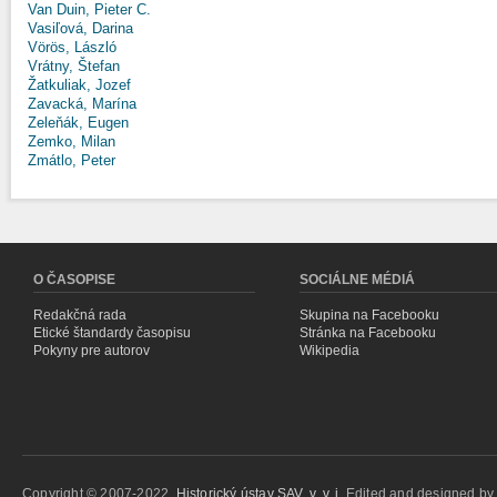
Van Duin, Pieter C.
Vasiľová, Darina
Vörös, László
Vrátny, Štefan
Žatkuliak, Jozef
Zavacká, Marína
Zeleňák, Eugen
Zemko, Milan
Zmátlo, Peter
O ČASOPISE
SOCIÁLNE MÉDIÁ
Redakčná rada
Skupina na Facebooku
Etické štandardy časopisu
Stránka na Facebooku
Pokyny pre autorov
Wikipedia
Copyright © 2007-2022,
Historický ústav SAV, v. v. i.
Edited and designed b