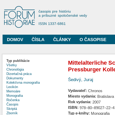
Sko
na
Forum Historiae
časopis pre históriu
hla
a príbuzné spoločenské vedy
obs
ISSN 1337-6861
DOMOV
ČÍSLA
ČLÁNKY
O ČASOPISE
Hlavné menu
Typ publikácie
Mittelalterliche S
Všetky
Pressburger Kolle
Chronológia
Dizertačná práca
Dokumenty
Šedivý, Juraj
Kolektívna monografia
Lexikón
Vydavateľ:
Chronos
Memoáre
Monografia
Miesto vydania:
Bratislava
Ročenka
Rok vydania:
2007
Časopis
ISBN:
978–80–89027–22–4
Skriptá
Typ e-knihy:
Monografia
Zborník