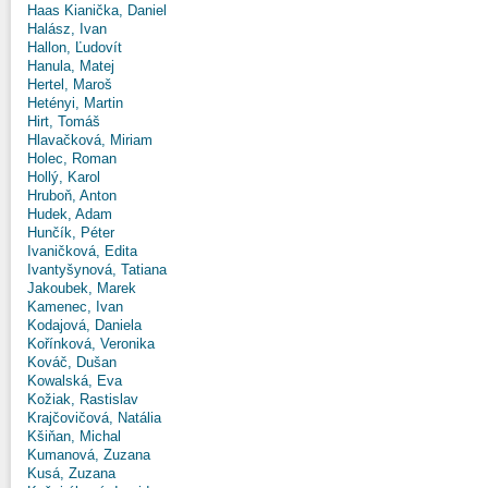
Haas Kianička, Daniel
Halász, Ivan
Hallon, Ľudovít
Hanula, Matej
Hertel, Maroš
Hetényi, Martin
Hirt, Tomáš
Hlavačková, Miriam
Holec, Roman
Hollý, Karol
Hruboň, Anton
Hudek, Adam
Hunčík, Péter
Ivaničková, Edita
Ivantyšynová, Tatiana
Jakoubek, Marek
Kamenec, Ivan
Kodajová, Daniela
Kořínková, Veronika
Kováč, Dušan
Kowalská, Eva
Kožiak, Rastislav
Krajčovičová, Natália
Kšiňan, Michal
Kumanová, Zuzana
Kusá, Zuzana