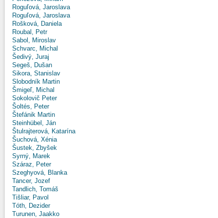
Roguľová, Jaroslava
Roguľová, Jaroslava
Rošková, Daniela
Roubal, Petr
Sabol, Miroslav
Schvarc, Michal
Šedivý, Juraj
Segeš, Dušan
Sikora, Stanislav
Slobodník Martin
Šmigeľ, Michal
Sokolovič Peter
Šoltés, Peter
Štefánik Martin
Steinhübel, Ján
Štulrajterová, Katarína
Šuchová, Xénia
Šustek, Zbyšek
Syrný, Marek
Száraz, Peter
Szeghyová, Blanka
Tancer, Jozef
Tandlich, Tomáš
Tišliar, Pavol
Tóth, Dezider
Turunen, Jaakko