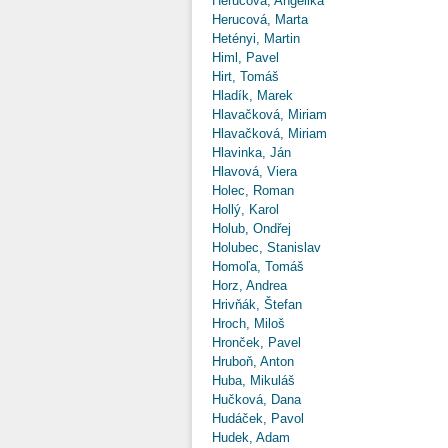
Herucová, Angelika
Herucová, Marta
Hetényi, Martin
Himl, Pavel
Hirt, Tomáš
Hladík, Marek
Hlavačková, Miriam
Hlavačková, Miriam
Hlavinka, Ján
Hlavová, Viera
Holec, Roman
Hollý, Karol
Holub, Ondřej
Holubec, Stanislav
Homoľa, Tomáš
Horz, Andrea
Hrivňák, Štefan
Hroch, Miloš
Hronček, Pavel
Hruboň, Anton
Huba, Mikuláš
Hučková, Dana
Hudáček, Pavol
Hudek, Adam