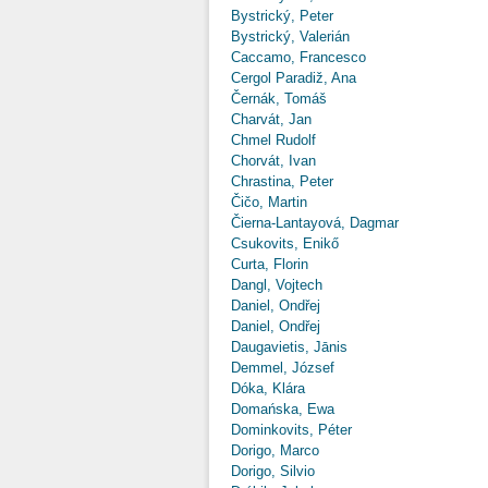
Bystrický, Peter
Bystrický, Valerián
Caccamo, Francesco
Cergol Paradiž, Ana
Černák, Tomáš
Charvát, Jan
Chmel Rudolf
Chorvát, Ivan
Chrastina, Peter
Čičo, Martin
Čierna-Lantayová, Dagmar
Csukovits, Enikő
Curta, Florin
Dangl, Vojtech
Daniel, Ondřej
Daniel, Ondřej
Daugavietis, Jānis
Demmel, József
Dóka, Klára
Domańska, Ewa
Dominkovits, Péter
Dorigo, Marco
Dorigo, Silvio