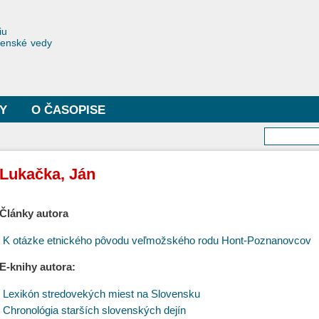
Skočiť
na
toriae
iu
hlavný
čenské vedy
obsah
Y
O ČASOPISE
Vyhľa
Lukačka, Ján
Články autora
K otázke etnického pôvodu veľmožského rodu Hont-Poznanovcov
E-knihy autora:
Lexikón stredovekých miest na Slovensku
Chronológia starších slovenských dejín