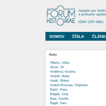
Forum His
časopis pre histór
a príbuzné spolo
ISSN 1337-6861
DOMOV
ČÍSLA
ČLÁNK
Hlavné menu
Autor
Alberty, Július
Almer, Jiří
Andělová, Kristina
Andráš, Matej
Arpáš, Róbert
Audoin-Rouzeau, Stéphane
Babić, Petra
Babják, Juraj
Baer, Josette
Bagdi, Sára