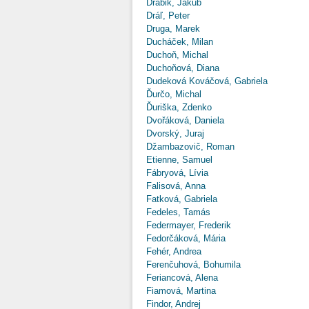
Drábik, Jakub
Dráľ, Peter
Druga, Marek
Ducháček, Milan
Duchoň, Michal
Duchoňová, Diana
Dudeková Kováčová, Gabriela
Ďurčo, Michal
Ďuriška, Zdenko
Dvořáková, Daniela
Dvorský, Juraj
Džambazovič, Roman
Etienne, Samuel
Fábryová, Lívia
Falisová, Anna
Fatková, Gabriela
Fedeles, Tamás
Federmayer, Frederik
Fedorčáková, Mária
Fehér, Andrea
Ferenčuhová, Bohumila
Feriancová, Alena
Fiamová, Martina
Findor, Andrej