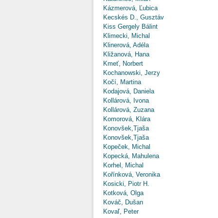
Kázmerová, Ľubica
Kecskés D., Gusztáv
Kiss Gergely Bálint
Klimecki, Michal
Klinerová, Adéla
Kližanová, Hana
Kmeť, Norbert
Kochanowski, Jerzy
Kočí, Martina
Kodajová, Daniela
Kollárová, Ivona
Kollárová, Zuzana
Komorová, Klára
Konovšek,Tjaša
Konovšek,Tjaša
Kopeček, Michal
Kopecká, Mahulena
Korhel, Michal
Kořínková, Veronika
Kosicki, Piotr H.
Kotková, Olga
Kováč, Dušan
Kovaľ, Peter