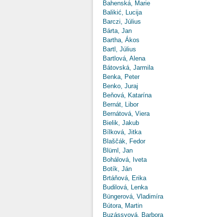
Bahenská, Marie
Balikić, Lucija
Barczi, Július
Bárta, Jan
Bartha, Ákos
Bartl, Július
Bartlová, Alena
Bátovská, Jarmila
Benka, Peter
Benko, Juraj
Beňová, Katarína
Bernát, Libor
Bernátová, Viera
Bielik, Jakub
Bílková, Jitka
Blaščák, Fedor
Blüml, Jan
Bohálová, Iveta
Botík, Ján
Brtáňová, Erika
Budilová, Lenka
Büngerová, Vladimíra
Bútora, Martin
Buzássyová, Barbora