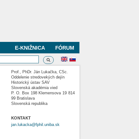
E-KNIŽNICA
FÓRUM
Vyhľadávanie
dávanie
Prof., PhDr. Ján Lukačka, CSc.
Oddelenie stredovekých dejín
Historický ústav SAV
Slovenská akadémia vied
P. O. Box 198 Klemensova 19 814
99 Bratislava
Slovenská republika
KONTAKT
jan.lukacka@fphil.uniba.sk