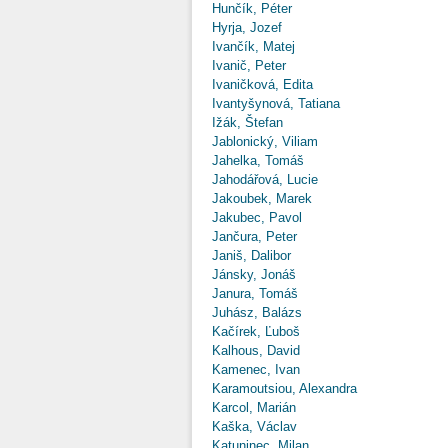
Hunčík, Péter
Hyrja, Jozef
Ivančík, Matej
Ivanič, Peter
Ivaničková, Edita
Ivantyšynová, Tatiana
Ižák, Štefan
Jablonický, Viliam
Jahelka, Tomáš
Jahodářová, Lucie
Jakoubek, Marek
Jakubec, Pavol
Jančura, Peter
Janiš, Dalibor
Jánsky, Jonáš
Janura, Tomáš
Juhász, Balázs
Kačírek, Ľuboš
Kalhous, David
Kamenec, Ivan
Karamoutsiou, Alexandra
Karcol, Marián
Kaška, Václav
Katuninec, Milan