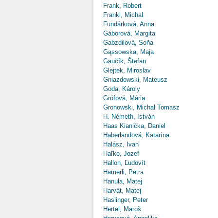
Frank, Robert
Frankl, Michal
Fundárková, Anna
Gáborová, Margita
Gabzdilová, Soňa
Gąssowska, Maja
Gaučík, Štefan
Glejtek, Miroslav
Gniazdowski, Mateusz
Goda, Károly
Grófová, Mária
Gronowski, Michał Tomasz
H. Németh, István
Haas Kianička, Daniel
Haberlandová, Katarína
Halász, Ivan
Haľko, Jozef
Hallon, Ľudovít
Hamerli, Petra
Hanula, Matej
Harvát, Matej
Haslinger, Peter
Hertel, Maroš