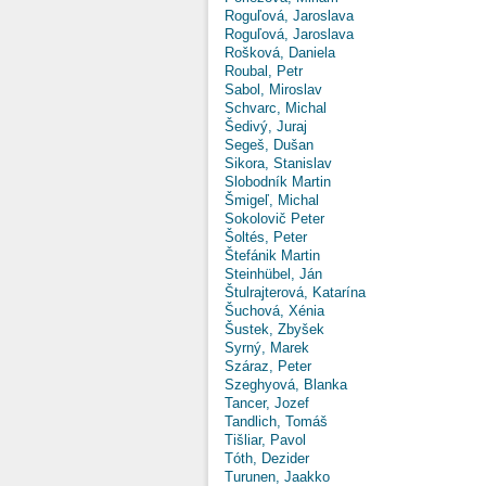
Roguľová, Jaroslava
Roguľová, Jaroslava
Rošková, Daniela
Roubal, Petr
Sabol, Miroslav
Schvarc, Michal
Šedivý, Juraj
Segeš, Dušan
Sikora, Stanislav
Slobodník Martin
Šmigeľ, Michal
Sokolovič Peter
Šoltés, Peter
Štefánik Martin
Steinhübel, Ján
Štulrajterová, Katarína
Šuchová, Xénia
Šustek, Zbyšek
Syrný, Marek
Száraz, Peter
Szeghyová, Blanka
Tancer, Jozef
Tandlich, Tomáš
Tišliar, Pavol
Tóth, Dezider
Turunen, Jaakko