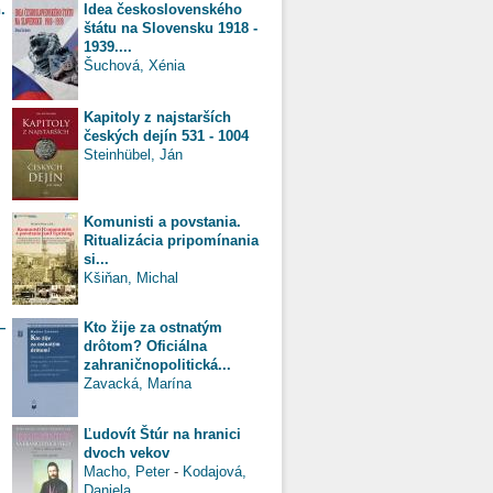
.
Idea československého
štátu na Slovensku 1918 -
1939....
Šuchová, Xénia
Kapitoly z najstarších
českých dejín 531 - 1004
Steinhübel, Ján
Komunisti a povstania.
Ritualizácia pripomínania
si...
Kšiňan, Michal
—
Kto žije za ostnatým
drôtom? Oficiálna
zahraničnopolitická...
Zavacká, Marína
Ľudovít Štúr na hranici
dvoch vekov
Macho, Peter
-
Kodajová,
Daniela