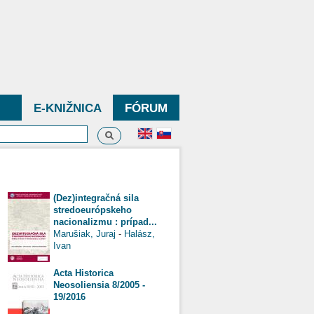
E-KNIŽNICA
FÓRUM
Vyhľadávanie
dávanie
(Dez)integračná sila
stredoeurópskeho
nacionalizmu : prípad...
Marušiak, Juraj
-
Halász,
Ivan
Acta Historica
Neosoliensia 8/2005 -
19/2016