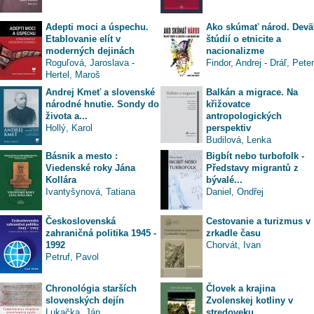
Adepti moci a úspechu.
Ako skúmať národ. Devä
Etablovanie elít v
štúdií o etnicite a
moderných dejinách
nacionalizme
Roguľová, Jaroslava
-
Findor, Andrej
-
Dráľ, Peter
Hertel, Maroš
Andrej Kmeť a slovenské
Balkán a migrace. Na
národné hnutie. Sondy do
křižovatce
života a...
antropologických
Hollý, Karol
perspektiv
Budilová, Lenka
Básnik a mesto :
Bigbít nebo turbofolk -
Viedenské roky Jána
Představy migrantů z
Kollára
bývalé...
Ivantyšynová, Tatiana
Daniel, Ondřej
Československá
Cestovanie a turizmus v
zahraničná politika 1945 -
zrkadle času
1992
Chorvát, Ivan
Petruf, Pavol
Chronológia starších
Človek a krajina
slovenských dejín
Zvolenskej kotliny v
Lukačka, Ján
stredoveku