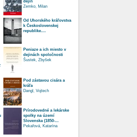
dejín
Zemko, Milan
Od Uhorského kráľovstva
k Československej
republike....
Peniaze a ich miesto v
dejinách spoločnosti
Šustek, Zbyšek
z
Pod zástavou cisára a
kráľa
Dangl, Vojtech
Prírodovedné a lekárske
u
spolky na území
Slovenska (1850-...
Pekařová, Katarína