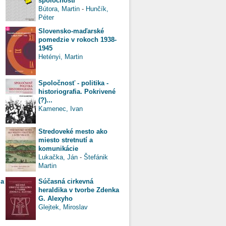
spoločnosti
Bútora, Martin
-
Hunčík,
Péter
Slovensko-maďarské
pomedzie v rokoch 1938-
1945
Hetényi, Martin
Spoločnosť - politika -
historiografia. Pokrivené
(?)...
Kamenec, Ivan
Stredoveké mesto ako
miesto stretnutí a
komunikácie
Lukačka, Ján
-
Štefánik
Martin
ia
Súčasná cirkevná
heraldika v tvorbe Zdenka
G. Alexyho
Glejtek, Miroslav