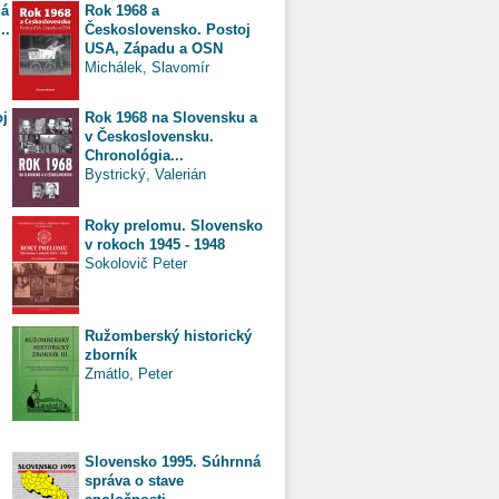
ná
Rok 1968 a
..
Československo. Postoj
USA, Západu a OSN
Michálek, Slavomír
oj
Rok 1968 na Slovensku a
v Československu.
Chronológia...
Bystrický, Valerián
Roky prelomu. Slovensko
v rokoch 1945 - 1948
Sokolovič Peter
Ružomberský historický
zborník
Zmátlo, Peter
Slovensko 1995. Súhrnná
správa o stave