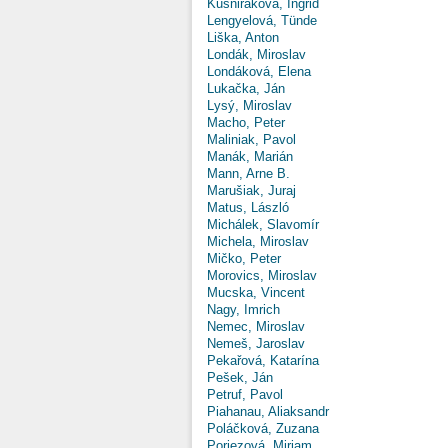
Kušniráková, Ingrid
Lengyelová, Tünde
Liška, Anton
Londák, Miroslav
Londáková, Elena
Lukačka, Ján
Lysý, Miroslav
Macho, Peter
Maliniak, Pavol
Manák, Marián
Mann, Arne B.
Marušiak, Juraj
Matus, László
Michálek, Slavomír
Michela, Miroslav
Mičko, Peter
Morovics, Miroslav
Mucska, Vincent
Nagy, Imrich
Nemec, Miroslav
Nemeš, Jaroslav
Pekařová, Katarína
Pešek, Ján
Petruf, Pavol
Piahanau, Aliaksandr
Poláčková, Zuzana
Poriezová, Miriam