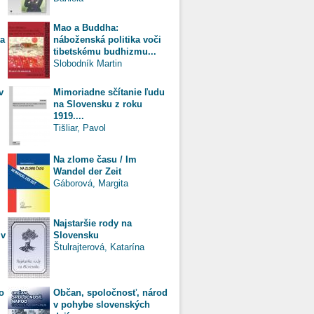
Mao a Buddha:
ta
náboženská politika voči
tibetskému budhizmu...
Slobodník Martin
v
Mimoriadne sčítanie ľudu
na Slovensku z roku
1919....
Tišliar, Pavol
Na zlome času / Im
Wandel der Zeit
Gáborová, Margita
Najstaršie rody na
 v
Slovensku
Štulrajterová, Katarína
o
Občan, spoločnosť, národ
v pohybe slovenských