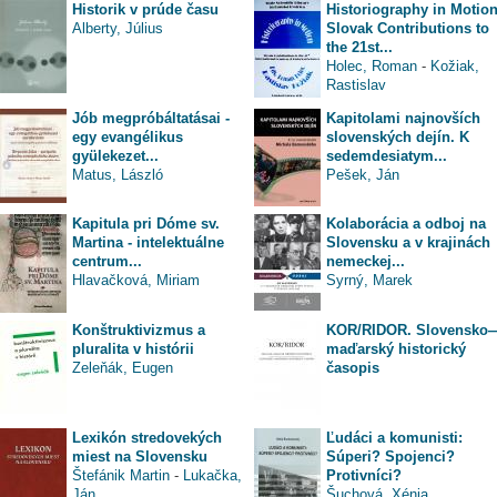
Historik v prúde času
Historiography in Motion
Alberty, Július
Slovak Contributions to
the 21st...
Holec, Roman
-
Kožiak,
Rastislav
Jób megpróbáltatásai -
Kapitolami najnovších
egy evangélikus
slovenských dejín. K
gyülekezet...
sedemdesiatym...
Matus, László
Pešek, Ján
Kapitula pri Dóme sv.
Kolaborácia a odboj na
Martina - intelektuálne
Slovensku a v krajinách
centrum...
nemeckej...
Hlavačková, Miriam
Syrný, Marek
Konštruktivizmus a
KOR/RIDOR. Slovensko
pluralita v histórii
maďarský historický
Zeleňák, Eugen
časopis
Lexikón stredovekých
Ľudáci a komunisti:
miest na Slovensku
Súperi? Spojenci?
Štefánik Martin
-
Lukačka,
Protivníci?
Ján
Šuchová, Xénia