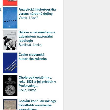
ť
Analytická historiografia
versus národné dejiny
Vörös, László
Balkán a nacionalismus.
Labyrintem nacionální
ideologie
Budilová, Lenka
Česko-slovenská
historická ročenka
Cholerová epidémia z
roku 1831 a jej priebeh v
Prešovskej...
Liška, Anton
Családi konfliktusok egy
dél-alföldi mezőváros
evangélikus...