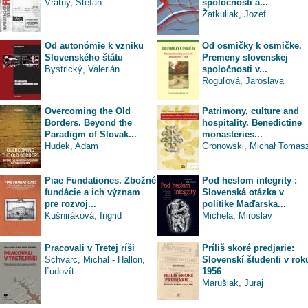
Vrátny, Štefan
spoločnosti a...
Žatkuliak, Jozef
Od autonómie k vzniku
Od osmičky k osmičke.
Slovenského štátu
Premeny slovenskej
Bystrický, Valerián
spoločnosti v...
Roguľová, Jaroslava
Overcoming the Old
Patrimony, culture and
Borders. Beyond the
hospitality. Benedictine
Paradigm of Slovak...
monasteries...
Hudek, Adam
Gronowski, Michał Tomas
Piae Fundationes. Zbožné
Pod heslom integrity :
fundácie a ich význam
Slovenská otázka v
pre rozvoj...
politike Maďarska...
Kušniráková, Ingrid
Michela, Miroslav
Pracovali v Tretej ríši
Príliš skoré predjarie:
Schvarc, Michal
-
Hallon,
Slovenskí študenti v rok
Ľudovít
1956
Marušiak, Juraj