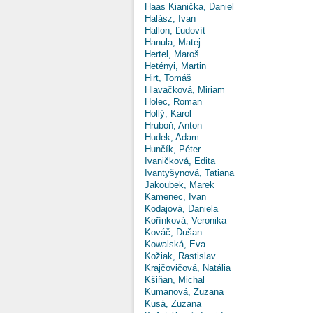
Haas Kianička, Daniel
Halász, Ivan
Hallon, Ľudovít
Hanula, Matej
Hertel, Maroš
Hetényi, Martin
Hirt, Tomáš
Hlavačková, Miriam
Holec, Roman
Hollý, Karol
Hruboň, Anton
Hudek, Adam
Hunčík, Péter
Ivaničková, Edita
Ivantyšynová, Tatiana
Jakoubek, Marek
Kamenec, Ivan
Kodajová, Daniela
Kořínková, Veronika
Kováč, Dušan
Kowalská, Eva
Kožiak, Rastislav
Krajčovičová, Natália
Kšiňan, Michal
Kumanová, Zuzana
Kusá, Zuzana