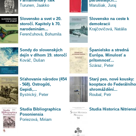
Parliamentary Talk
päťdesiatych...
Turunen, Jaakko
Marušiak, Juraj
Slovensko a svet v 20.
Slovensko na ceste k
storočí. Kapitoly k 70.
demokracii
narodeninám...
Krajčovičová, Natália
Ferenčuhová, Bohumila
Sondy do slovenských
Španielsko a stredná
dejín v dlhom 19. storočí
Európa. Minulosť a
Kováč, Dušan
prítomnosť...
Száraz, Peter
Sťahovanie národov (454
Starý pes, nové kousky:
- 568). Ostrogóti,
kooptace do Federálního
Gepidi,...
shromáždění...
Bystrický, Peter
Roubal, Petr
Studia Bibliographica
Studia Historica Nitriens
Posoniensia
Poriezová, Miriam