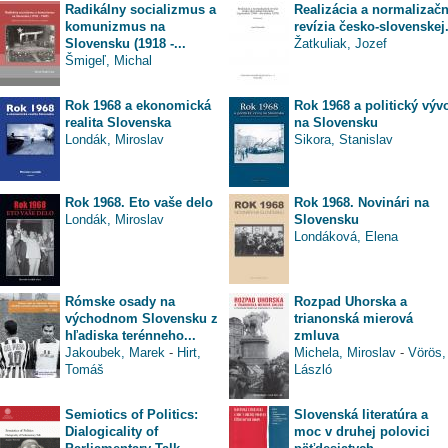
Radikálny socializmus a
Realizácia a normalizač
komunizmus na
revízia česko-slovenskej.
Slovensku (1918 -...
Žatkuliak, Jozef
Šmigeľ, Michal
Rok 1968 a ekonomická
Rok 1968 a politický výv
realita Slovenska
na Slovensku
Londák, Miroslav
Sikora, Stanislav
Rok 1968. Eto vaše delo
Rok 1968. Novinári na
Londák, Miroslav
Slovensku
Londáková, Elena
Rómske osady na
Rozpad Uhorska a
východnom Slovensku z
trianonská mierová
hľadiska terénneho...
zmluva
Jakoubek, Marek
-
Hirt,
Michela, Miroslav
-
Vörös,
Tomáš
László
Semiotics of Politics:
Slovenská literatúra a
Dialogicality of
moc v druhej polovici