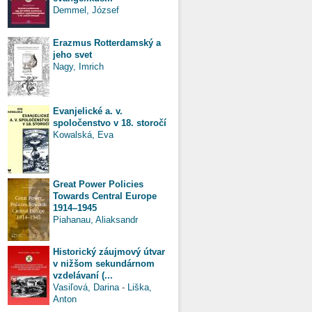
Demmel, József
Erazmus Rotterdamský a
jeho svet
Nagy, Imrich
Evanjelické a. v.
spoločenstvo v 18. storočí
Kowalská, Eva
Great Power Policies
Towards Central Europe
1914–1945
Piahanau, Aliaksandr
Historický záujmový útvar
v nižšom sekundárnom
vzdelávaní (...
Vasiľová, Darina
-
Liška,
Anton