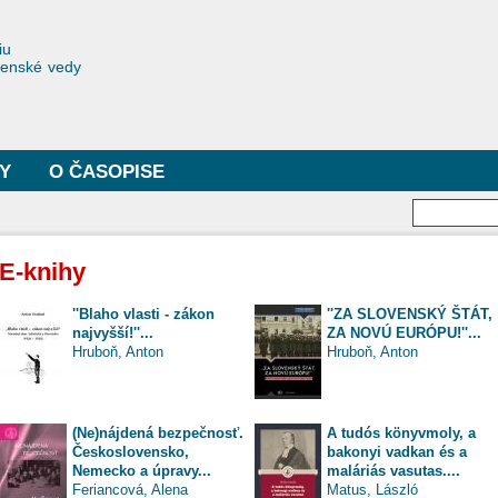
Skočiť
na
toriae
iu
hlavný
čenské vedy
obsah
Y
O ČASOPISE
Vyhľa
E-knihy
''Blaho vlasti - zákon
''ZA SLOVENSKÝ ŠTÁT,
najvyšší!''...
ZA NOVÚ EURÓPU!''...
Hruboň, Anton
Hruboň, Anton
(Ne)nájdená bezpečnosť.
A tudós könyvmoly, a
Československo,
bakonyi vadkan és a
Nemecko a úpravy...
maláriás vasutas....
Feriancová, Alena
Matus, László