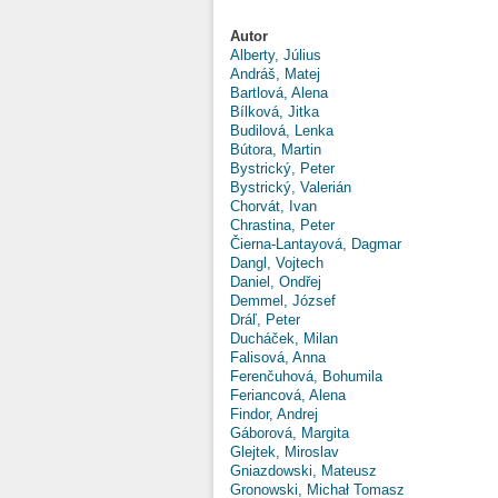
Autor
Alberty, Július
Andráš, Matej
Bartlová, Alena
Bílková, Jitka
Budilová, Lenka
Bútora, Martin
Bystrický, Peter
Bystrický, Valerián
Chorvát, Ivan
Chrastina, Peter
Čierna-Lantayová, Dagmar
Dangl, Vojtech
Daniel, Ondřej
Demmel, József
Dráľ, Peter
Ducháček, Milan
Falisová, Anna
Ferenčuhová, Bohumila
Feriancová, Alena
Findor, Andrej
Gáborová, Margita
Glejtek, Miroslav
Gniazdowski, Mateusz
Gronowski, Michał Tomasz