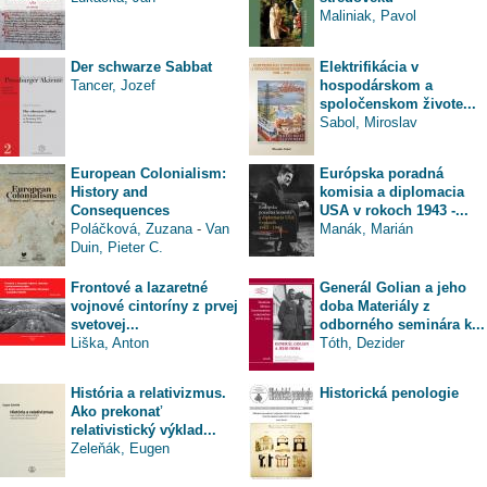
Maliniak, Pavol
Der schwarze Sabbat
Elektrifikácia v
Tancer, Jozef
hospodárskom a
spoločenskom živote...
Sabol, Miroslav
European Colonialism:
Európska poradná
History and
komisia a diplomacia
Consequences
USA v rokoch 1943 -...
Poláčková, Zuzana
-
Van
Manák, Marián
Duin, Pieter C.
Frontové a lazaretné
Generál Golian a jeho
vojnové cintoríny z prvej
doba Materiály z
svetovej...
odborného seminára k...
Liška, Anton
Tóth, Dezider
História a relativizmus.
Historická penologie
Ako prekonať
relativistický výklad...
Zeleňák, Eugen