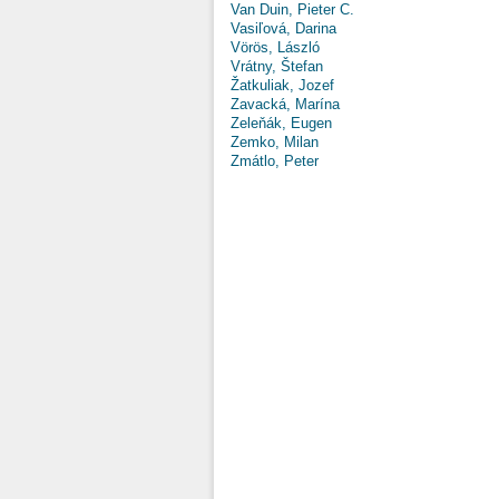
Van Duin, Pieter C.
Vasiľová, Darina
Vörös, László
Vrátny, Štefan
Žatkuliak, Jozef
Zavacká, Marína
Zeleňák, Eugen
Zemko, Milan
Zmátlo, Peter