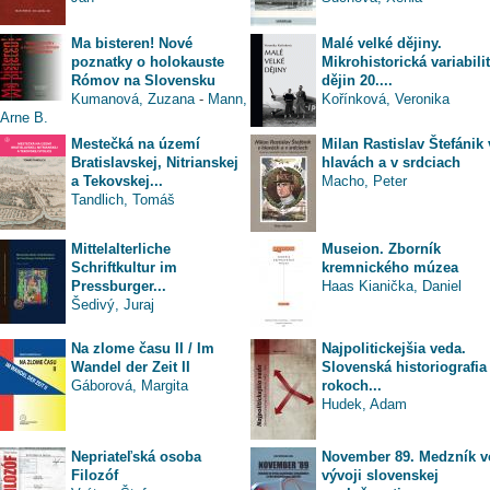
Ma bisteren! Nové
Malé velké dějiny.
poznatky o holokauste
Mikrohistorická variabili
Rómov na Slovensku
dějin 20....
Kumanová, Zuzana
-
Mann,
Kořínková, Veronika
Arne B.
Mestečká na území
Milan Rastislav Štefánik 
Bratislavskej, Nitrianskej
hlavách a v srdciach
a Tekovskej...
Macho, Peter
Tandlich, Tomáš
Mittelalterliche
Museion. Zborník
Schriftkultur im
kremnického múzea
Pressburger...
Haas Kianička, Daniel
Šedivý, Juraj
Na zlome času II / Im
Najpolitickejšia veda.
Wandel der Zeit II
Slovenská historiografia
Gáborová, Margita
rokoch...
Hudek, Adam
Nepriateľská osoba
November 89. Medzník v
Filozóf
vývoji slovenskej