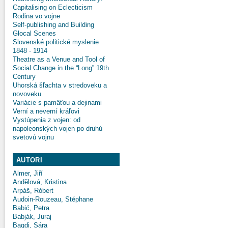
Capitalising on Eclecticism
Rodina vo vojne
Self-publishing and Building
Glocal Scenes
Slovenské politické myslenie
1848 - 1914
Theatre as a Venue and Tool of
Social Change in the “Long” 19th
Century
Uhorská šľachta v stredoveku a
novoveku
Variácie s pamäťou a dejinami
Verní a neverní kráľovi
Vystúpenia z vojen: od
napoleonských vojen po druhú
svetovú vojnu
AUTORI
Almer, Jiří
Andělová, Kristina
Arpáš, Róbert
Audoin-Rouzeau, Stéphane
Babić, Petra
Babják, Juraj
Bagdi, Sára