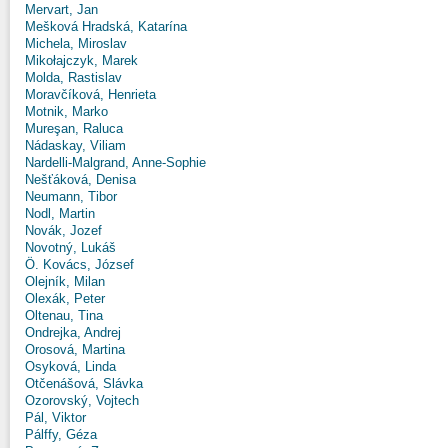
Mervart, Jan
Mešková Hradská, Katarína
Michela, Miroslav
Mikołajczyk, Marek
Molda, Rastislav
Moravčíková, Henrieta
Motnik, Marko
Mureşan, Raluca
Nádaskay, Viliam
Nardelli-Malgrand, Anne-Sophie
Nešťáková, Denisa
Neumann, Tibor
Nodl, Martin
Novák, Jozef
Novotný, Lukáš
Ö. Kovács, József
Olejník, Milan
Olexák, Peter
Oltenau, Tina
Ondrejka, Andrej
Orosová, Martina
Osyková, Linda
Otčenášová, Slávka
Ozorovský, Vojtech
Pál, Viktor
Pálffy, Géza