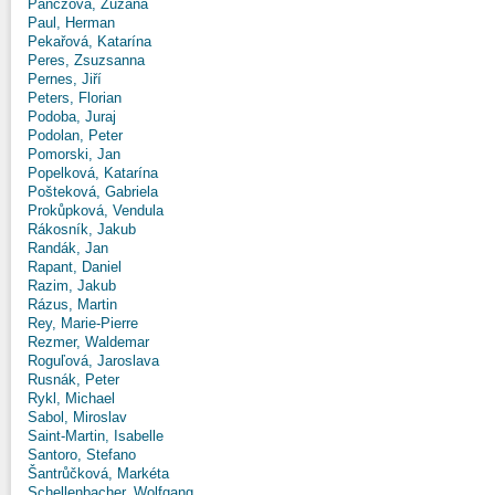
Panczová, Zuzana
Paul, Herman
Pekařová, Katarína
Peres, Zsuzsanna
Pernes, Jiří
Peters, Florian
Podoba, Juraj
Podolan, Peter
Pomorski, Jan
Popelková, Katarína
Pošteková, Gabriela
Prokůpková, Vendula
Rákosník, Jakub
Randák, Jan
Rapant, Daniel
Razim, Jakub
Rázus, Martin
Rey, Marie-Pierre
Rezmer, Waldemar
Roguľová, Jaroslava
Rusnák, Peter
Rykl, Michael
Sabol, Miroslav
Saint-Martin, Isabelle
Santoro, Stefano
Šantrůčková, Markéta
Schellenbacher, Wolfgang