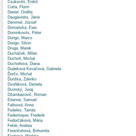
Csukovits, Enikő
Curta, Florin
Daniel, Ondřej
Daugavietis, Jānis
Demmel, József
Domańska, Ewa
Dominkovits, Péter
Dorigo, Marco
Dorigo, Silvio
Druga, Marek
Ducháček, Milan
Duchoň, Michal
Duchoňová, Diana
Dudeková Kováčová, Gabriela
Ďurčo, Michal
Ďuriška, Zdenko
Dvořáková, Daniela
Dvorský, Juraj
Džambazovič, Roman
Etienne, Samuel
Falisová, Anna
Fedeles, Tamás
Federmayer, Frederik
Fedorčáková, Mária
Fehér, Andrea
Ferenčuhová, Bohumila
Fiamová, Martina