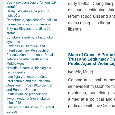
Cesty sekularizácie v "dlhom" 19.
early 1990s. During this p
storočí
discourse critiquing la
Dejiny Slovenska na prahu 3.
tisícročia
reformist socialist and an
Demokracia, spoločnosť a politika
main concepts in the polit
na medzivojnovom Slovensku
Elity na Slovensku v 19. a 20.
liberals.
storočí
Etnické stereotypy v historickom
výskume
Fanzines in Historical and
Interdisciplinary Perspective
State of Grace: A Probe
For salvation of the soul: Rituals
Trust and Legitimacy T
before and after death in the
Public Against Violence
Middle Ages
Historická narácia, ideológia a
Ivančík, Matej
historiografia
Ideológia v priestore a čase
Gaining trust, both domes
Intellectuals and the “National
Question” in Post-1918 Central
self-evident mission for t
and Eastern Europe
revolution, something e
Inštitucionálne predpoklady
vývoja vedy na Slovensku po
aimed at a political and 
roku 1918
particular with the Czech
Italy and Post-Habsburg Central
Europe