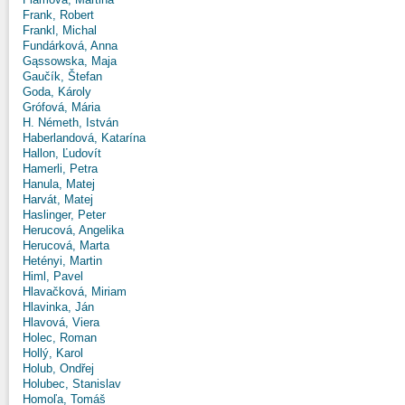
Frank, Robert
Frankl, Michal
Fundárková, Anna
Gąssowska, Maja
Gaučík, Štefan
Goda, Károly
Grófová, Mária
H. Németh, István
Haberlandová, Katarína
Hallon, Ľudovít
Hamerli, Petra
Hanula, Matej
Harvát, Matej
Haslinger, Peter
Herucová, Angelika
Herucová, Marta
Hetényi, Martin
Himl, Pavel
Hlavačková, Miriam
Hlavinka, Ján
Hlavová, Viera
Holec, Roman
Hollý, Karol
Holub, Ondřej
Holubec, Stanislav
Homoľa, Tomáš