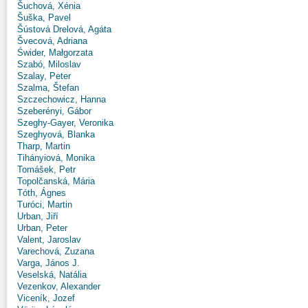
Šuchová, Xénia
Šuška, Pavel
Šústová Drelová, Agáta
Švecová, Adriana
Świder, Małgorzata
Szabó, Miloslav
Szalay, Peter
Szalma, Štefan
Szczechowicz, Hanna
Szeberényi, Gábor
Szeghy-Gayer, Veronika
Szeghyová, Blanka
Tharp, Martin
Tihányiová, Monika
Tomášek, Petr
Topolčanská, Mária
Tóth, Ágnes
Turóci, Martin
Urban, Jiří
Urban, Peter
Valent, Jaroslav
Varechová, Zuzana
Varga, János J.
Veselská, Natália
Vezenkov, Alexander
Viceník, Jozef