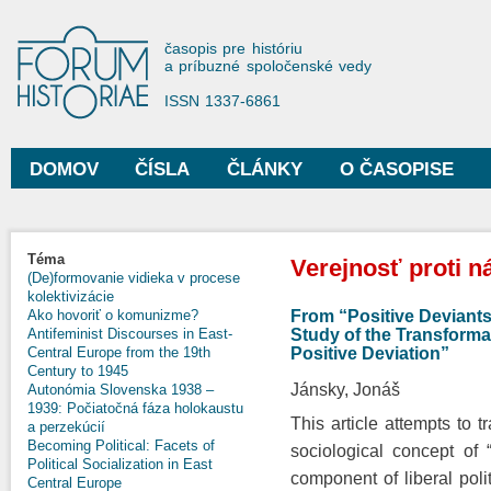
Sko
na
Forum Historiae
časopis pre históriu
hla
a príbuzné spoločenské vedy
obs
ISSN 1337-6861
DOMOV
ČÍSLA
ČLÁNKY
O ČASOPISE
Hlavné menu
Nachádzate sa tu
Téma
Verejnosť proti ná
(De)formovanie vidieka v procese
kolektivizácie
From “Positive Deviants”
Ako hovoriť o komunizme?
Study of the Transformat
Antifeminist Discourses in East-
Positive Deviation”
Central Europe from the 19th
Century to 1945
Jánsky, Jonáš
Autonómia Slovenska 1938 –
1939: Počiatočná fáza holokaustu
This article attempts to t
a perzekúcií
Becoming Political: Facets of
sociological concept of “
Political Socialization in East
component of liberal poli
Central Europe