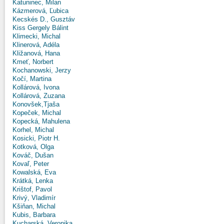
Katuninec, Milan
Kázmerová, Ľubica
Kecskés D., Gusztáv
Kiss Gergely Bálint
Klimecki, Michal
Klinerová, Adéla
Kližanová, Hana
Kmeť, Norbert
Kochanowski, Jerzy
Kočí, Martina
Kollárová, Ivona
Kollárová, Zuzana
Konovšek,Tjaša
Kopeček, Michal
Kopecká, Mahulena
Korhel, Michal
Kosicki, Piotr H.
Kotková, Olga
Kováč, Dušan
Kovaľ, Peter
Kowalská, Eva
Krátká, Lenka
Krištof, Pavol
Krivý, Vladimír
Kšiňan, Michal
Kubis, Barbara
Kucharská, Veronika