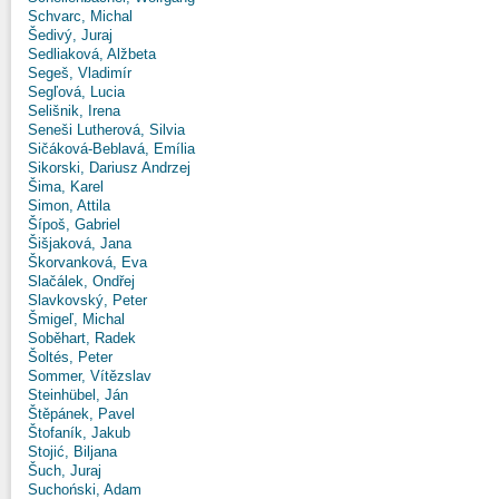
Schvarc, Michal
Šedivý, Juraj
Sedliaková, Alžbeta
Segeš, Vladimír
Segľová, Lucia
Selišnik, Irena
Seneši Lutherová, Silvia
Sičáková-Beblavá, Emília
Sikorski, Dariusz Andrzej
Šima, Karel
Simon, Attila
Šípoš, Gabriel
Šišjaková, Jana
Škorvanková, Eva
Slačálek, Ondřej
Slavkovský, Peter
Šmigeľ, Michal
Soběhart, Radek
Šoltés, Peter
Sommer, Vítězslav
Steinhübel, Ján
Štěpánek, Pavel
Štofaník, Jakub
Stojić, Biljana
Šuch, Juraj
Suchoński, Adam