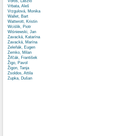
Vörös, László
Vrbata, Aleš
Vrzgulová, Monika
Wallet, Bart
Watterott, Kristin
Wciślik, Piotr
Wiśniewski, Jan
Zavacká, Katarína
Zavacká, Marína
Zeleňák, Eugen
Zemko, Milan
Žifčák, František
Žigo, Pavol
Žigon, Tanja
Zsoldos, Attila
Zupka, Dušan