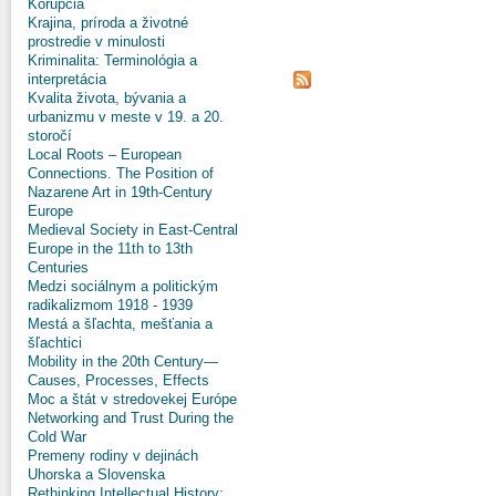
Korupcia
Krajina, príroda a životné
prostredie v minulosti
Kriminalita: Terminológia a
interpretácia
Kvalita života, bývania a
urbanizmu v meste v 19. a 20.
storočí
Local Roots – European
Connections. The Position of
Nazarene Art in 19th-Century
Europe
Medieval Society in East-Central
Europe in the 11th to 13th
Centuries
Medzi sociálnym a politickým
radikalizmom 1918 - 1939
Mestá a šľachta, mešťania a
šľachtici
Mobility in the 20th Century—
Causes, Processes, Effects
Moc a štát v stredovekej Európe
Networking and Trust During the
Cold War
Premeny rodiny v dejinách
Uhorska a Slovenska
Rethinking Intellectual History: