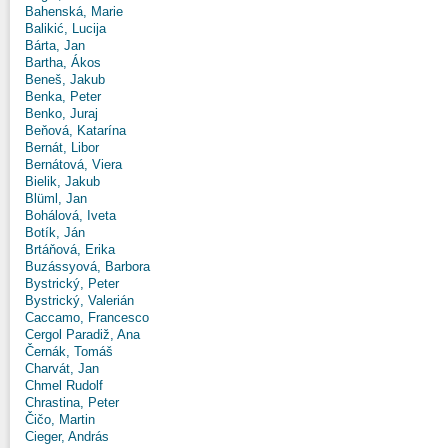
Bahenská, Marie
Balikić, Lucija
Bárta, Jan
Bartha, Ákos
Beneš, Jakub
Benka, Peter
Benko, Juraj
Beňová, Katarína
Bernát, Libor
Bernátová, Viera
Bielik, Jakub
Blüml, Jan
Bohálová, Iveta
Botík, Ján
Brtáňová, Erika
Buzássyová, Barbora
Bystrický, Peter
Bystrický, Valerián
Caccamo, Francesco
Cergol Paradiž, Ana
Černák, Tomáš
Charvát, Jan
Chmel Rudolf
Chrastina, Peter
Čičo, Martin
Cieger, András