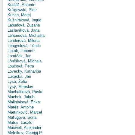
Kudláč, Antonín
Kuligowski, Piotr
Kurian, Matej
Kušniráková, Ingrid
Labudová, Zuzana
Laslavíková, Jana
Lenčéšová, Michaela
Lenderová, Milena
Lengyelová, Tünde
Lipták, Ľubomír
Lomíček, Jan
Lônčíková, Michala
Loučová, Petra
Lovecky, Katharina
Lukačka, Ján
Lysá, Žofia
Lysý, Miroslav
Machalíková, Pavla
Machek, Jakub
Maliniaková, Erika
Marès, Antoine
Martinkovič, Marcel
Maťugová, Soňa
Matus, László
Maxwell, Alexander
Meľnikov, Georgij P.