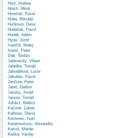
Horz, Andrea
Hroch, Miloš
Hronček, Pavel
Huba, Mikuláš
Hučková, Dana
Hudáček, Pavol
Hudek, Adam
Hyrja, Jozef
Ivančík, Matej
Ivanič, Peter
Ižák, Štefan
Jablonický, Viliam
Jahelka, Tomáš
Jahodářová, Lucie
Jakubec, Pavol
Jančura, Peter
Janiš, Dalibor
Jánsky, Jonáš
Janura, Tomáš
Juhász, Balázs
Kačírek, Ľuboš
Kalhous, David
Kamenec, Ivan
Karamoutsiou, Alexandra
Karcol, Marián
Kaška, Václav