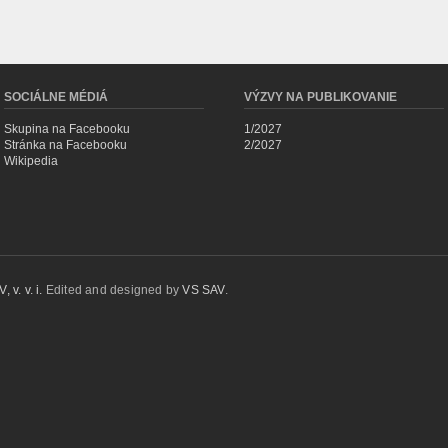
SOCIÁLNE MÉDIÁ
VÝZVY NA PUBLIKOVANIE
Skupina na Facebooku
1/2027
Stránka na Facebooku
2/2027
Wikipedia
 v. v. i.
Edited and designed by
VS SAV
.