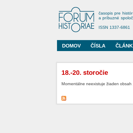
Forum His
časopis pre histór
a príbuzné spolo
ISSN 1337-6861
DOMOV
ČÍSLA
ČLÁNK
Hlavné menu
Nachádzate sa tu
18.-20. storočie
Momentálne neexistuje žiaden obsah 