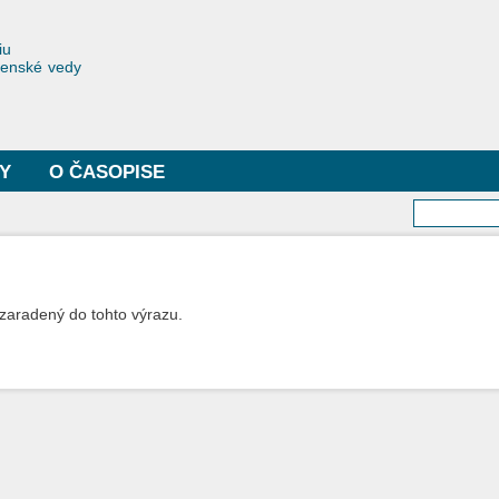
Skočiť
na
toriae
iu
hlavný
čenské vedy
obsah
Y
O ČASOPISE
Vyhľa
zaradený do tohto výrazu.