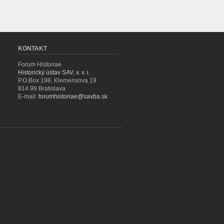
KONTAKT
Forum Historiae
Historický ústav SAV, v. v. i.
P.O.Box 198, Klemensova 19
814 99 Bratislava
E-mail:
forumhistoriae@savba.sk