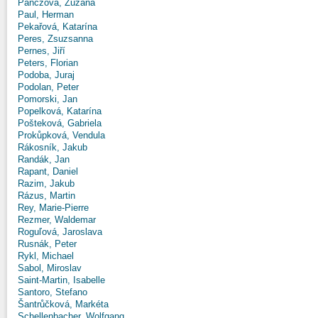
Panczová, Zuzana
Paul, Herman
Pekařová, Katarína
Peres, Zsuzsanna
Pernes, Jiří
Peters, Florian
Podoba, Juraj
Podolan, Peter
Pomorski, Jan
Popelková, Katarína
Pošteková, Gabriela
Prokůpková, Vendula
Rákosník, Jakub
Randák, Jan
Rapant, Daniel
Razim, Jakub
Rázus, Martin
Rey, Marie-Pierre
Rezmer, Waldemar
Roguľová, Jaroslava
Rusnák, Peter
Rykl, Michael
Sabol, Miroslav
Saint-Martin, Isabelle
Santoro, Stefano
Šantrůčková, Markéta
Schellenbacher, Wolfgang