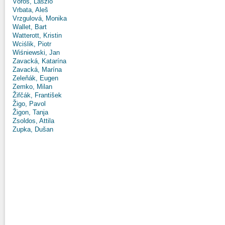
Vörös, László
Vrbata, Aleš
Vrzgulová, Monika
Wallet, Bart
Watterott, Kristin
Wciślik, Piotr
Wiśniewski, Jan
Zavacká, Katarína
Zavacká, Marína
Zeleňák, Eugen
Zemko, Milan
Žifčák, František
Žigo, Pavol
Žigon, Tanja
Zsoldos, Attila
Zupka, Dušan