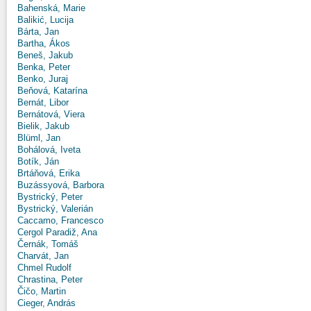
Bahenská, Marie
Balikić, Lucija
Bárta, Jan
Bartha, Ákos
Beneš, Jakub
Benka, Peter
Benko, Juraj
Beňová, Katarína
Bernát, Libor
Bernátová, Viera
Bielik, Jakub
Blüml, Jan
Bohálová, Iveta
Botík, Ján
Brtáňová, Erika
Buzássyová, Barbora
Bystrický, Peter
Bystrický, Valerián
Caccamo, Francesco
Cergol Paradiž, Ana
Černák, Tomáš
Charvát, Jan
Chmel Rudolf
Chrastina, Peter
Čičo, Martin
Cieger, András