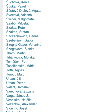
Šuchová, Xénia
Šuška, Pavel
Šústová Drelová, Agáta
Švecová, Adriana
Świder, Małgorzata
Szabó, Miloslav
Szalay, Peter
Szalma, Štefan
Szczechowicz, Hanna
Szeberényi, Gábor
Szeghy-Gayer, Veronika
Szeghyová, Blanka
Tharp, Martin
Tihányiová, Monika
Tomášek, Petr
Topolčanská, Mária
Tóth, Ágnes
Turóci, Martin
Urban, Jiří
Urban, Peter
Valent, Jaroslav
Varechová, Zuzana
Varga, János J.
Veselská, Natália
Vezenkov, Alexander
Viceník, Jozef