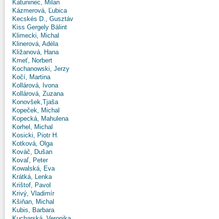
Katuninec, Milan
Kázmerová, Ľubica
Kecskés D., Gusztáv
Kiss Gergely Bálint
Klimecki, Michal
Klinerová, Adéla
Kližanová, Hana
Kmeť, Norbert
Kochanowski, Jerzy
Kočí, Martina
Kollárová, Ivona
Kollárová, Zuzana
Konovšek,Tjaša
Kopeček, Michal
Kopecká, Mahulena
Korhel, Michal
Kosicki, Piotr H.
Kotková, Olga
Kováč, Dušan
Kovaľ, Peter
Kowalská, Eva
Krátká, Lenka
Krištof, Pavol
Krivý, Vladimír
Kšiňan, Michal
Kubis, Barbara
Kucharská, Veronika