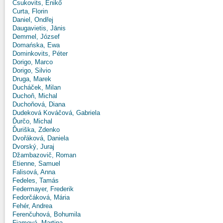
Csukovits, Enikő
Curta, Florin
Daniel, Ondřej
Daugavietis, Jānis
Demmel, József
Domańska, Ewa
Dominkovits, Péter
Dorigo, Marco
Dorigo, Silvio
Druga, Marek
Ducháček, Milan
Duchoň, Michal
Duchoňová, Diana
Dudeková Kováčová, Gabriela
Ďurčo, Michal
Ďuriška, Zdenko
Dvořáková, Daniela
Dvorský, Juraj
Džambazovič, Roman
Etienne, Samuel
Falisová, Anna
Fedeles, Tamás
Federmayer, Frederik
Fedorčáková, Mária
Fehér, Andrea
Ferenčuhová, Bohumila
Fiamová, Martina