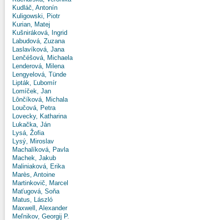
Kudláč, Antonín
Kuligowski, Piotr
Kurian, Matej
Kušniráková, Ingrid
Labudová, Zuzana
Laslavíková, Jana
Lenčéšová, Michaela
Lenderová, Milena
Lengyelová, Tünde
Lipták, Ľubomír
Lomíček, Jan
Lônčíková, Michala
Loučová, Petra
Lovecky, Katharina
Lukačka, Ján
Lysá, Žofia
Lysý, Miroslav
Machalíková, Pavla
Machek, Jakub
Maliniaková, Erika
Marès, Antoine
Martinkovič, Marcel
Maťugová, Soňa
Matus, László
Maxwell, Alexander
Meľnikov, Georgij P.