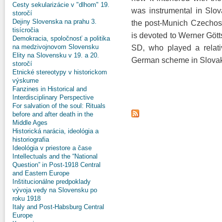
Cesty sekularizácie v "dlhom" 19.
was instrumental in Slo
storočí
Dejiny Slovenska na prahu 3.
the post-Munich Czechosl
tisícročia
is devoted to Werner Gött
Demokracia, spoločnosť a politika
na medzivojnovom Slovensku
SD, who played a relati
Elity na Slovensku v 19. a 20.
German scheme in Slovakia 
storočí
Etnické stereotypy v historickom
výskume
Fanzines in Historical and
Interdisciplinary Perspective
For salvation of the soul: Rituals
before and after death in the
Middle Ages
Historická narácia, ideológia a
historiografia
Ideológia v priestore a čase
Intellectuals and the “National
Question” in Post-1918 Central
and Eastern Europe
Inštitucionálne predpoklady
vývoja vedy na Slovensku po
roku 1918
Italy and Post-Habsburg Central
Europe