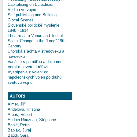
Capitalising on Eclecticism
Rodina vo vojne
Self-publishing and Building
Glocal Scenes
Slovenské politické myslenie
1848 - 1914
Theatre as a Venue and Tool of
Social Change in the “Long” 19th
Century
Uhorská šľachta v stredoveku a
novoveku
Variácie s pamäťou a dejinami
Verní a neverní kráľovi
Vystúpenia z vojen: od
napoleonských vojen po druhú
svetovú vojnu
AUTORI
Almer, Jiří
Andělová, Kristina
Arpáš, Róbert
Audoin-Rouzeau, Stéphane
Babić, Petra
Babják, Juraj
Bagdi, Sára