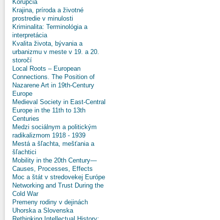
Korupcia
Krajina, príroda a životné
prostredie v minulosti
Kriminalita: Terminológia a
interpretácia
Kvalita života, bývania a
urbanizmu v meste v 19. a 20.
storočí
Local Roots – European
Connections. The Position of
Nazarene Art in 19th-Century
Europe
Medieval Society in East-Central
Europe in the 11th to 13th
Centuries
Medzi sociálnym a politickým
radikalizmom 1918 - 1939
Mestá a šľachta, mešťania a
šľachtici
Mobility in the 20th Century—
Causes, Processes, Effects
Moc a štát v stredovekej Európe
Networking and Trust During the
Cold War
Premeny rodiny v dejinách
Uhorska a Slovenska
Rethinking Intellectual History: