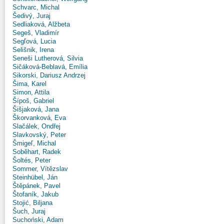
Schvarc, Michal
Šedivý, Juraj
Sedliaková, Alžbeta
Segeš, Vladimír
Segľová, Lucia
Selišnik, Irena
Seneši Lutherová, Silvia
Sičáková-Beblavá, Emília
Sikorski, Dariusz Andrzej
Šima, Karel
Simon, Attila
Šípoš, Gabriel
Šišjaková, Jana
Škorvanková, Eva
Slačálek, Ondřej
Slavkovský, Peter
Šmigeľ, Michal
Soběhart, Radek
Šoltés, Peter
Sommer, Vítězslav
Steinhübel, Ján
Štěpánek, Pavel
Štofaník, Jakub
Stojić, Biljana
Šuch, Juraj
Suchoński, Adam