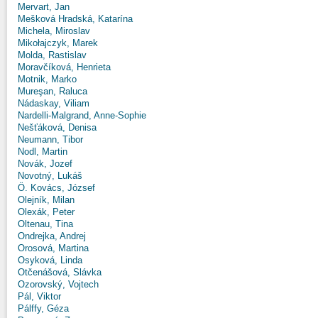
Mervart, Jan
Mešková Hradská, Katarína
Michela, Miroslav
Mikołajczyk, Marek
Molda, Rastislav
Moravčíková, Henrieta
Motnik, Marko
Mureşan, Raluca
Nádaskay, Viliam
Nardelli-Malgrand, Anne-Sophie
Nešťáková, Denisa
Neumann, Tibor
Nodl, Martin
Novák, Jozef
Novotný, Lukáš
Ö. Kovács, József
Olejník, Milan
Olexák, Peter
Oltenau, Tina
Ondrejka, Andrej
Orosová, Martina
Osyková, Linda
Otčenášová, Slávka
Ozorovský, Vojtech
Pál, Viktor
Pálffy, Géza