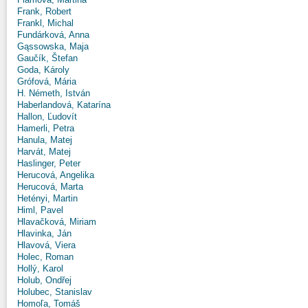
Frank, Robert
Frankl, Michal
Fundárková, Anna
Gąssowska, Maja
Gaučík, Štefan
Goda, Károly
Grófová, Mária
H. Németh, István
Haberlandová, Katarína
Hallon, Ľudovít
Hamerli, Petra
Hanula, Matej
Harvát, Matej
Haslinger, Peter
Herucová, Angelika
Herucová, Marta
Hetényi, Martin
Himl, Pavel
Hlavačková, Miriam
Hlavinka, Ján
Hlavová, Viera
Holec, Roman
Hollý, Karol
Holub, Ondřej
Holubec, Stanislav
Homoľa, Tomáš