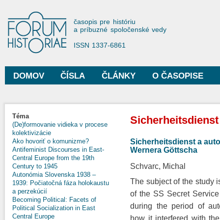
Sko
na
Forum Historiae
časopis pre históriu
hla
a príbuzné spoločenské vedy
obs
ISSN 1337-6861
DOMOV
ČÍSLA
ČLÁNKY
O ČASOPISE
Hlavné menu
Nachádzate sa tu
Téma
Sicherheitsdienst
(De)formovanie vidieka v procese
kolektivizácie
Sicherheitsdienst a au
Ako hovoriť o komunizme?
Wernera Göttscha
Antifeminist Discourses in East-
Central Europe from the 19th
Schvarc, Michal
Century to 1945
Autonómia Slovenska 1938 –
The subject of the study i
1939: Počiatočná fáza holokaustu
a perzekúcií
of the SS Secret Service
Becoming Political: Facets of
during the period of a
Political Socialization in East
Central Europe
how it interfered with the