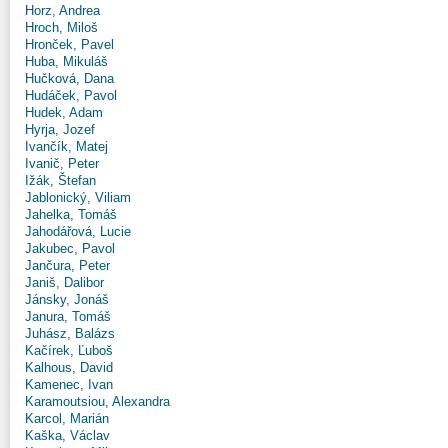
Horz, Andrea
Hroch, Miloš
Hronček, Pavel
Huba, Mikuláš
Hučková, Dana
Hudáček, Pavol
Hudek, Adam
Hyrja, Jozef
Ivančík, Matej
Ivanič, Peter
Ižák, Štefan
Jablonický, Viliam
Jahelka, Tomáš
Jahodářová, Lucie
Jakubec, Pavol
Jančura, Peter
Janiš, Dalibor
Jánsky, Jonáš
Janura, Tomáš
Juhász, Balázs
Kačírek, Ľuboš
Kalhous, David
Kamenec, Ivan
Karamoutsiou, Alexandra
Karcol, Marián
Kaška, Václav