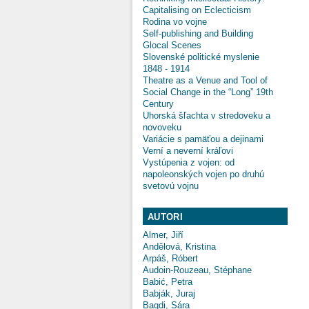
Capitalising on Eclecticism
Rodina vo vojne
Self-publishing and Building
Glocal Scenes
Slovenské politické myslenie
1848 - 1914
Theatre as a Venue and Tool of
Social Change in the “Long” 19th
Century
Uhorská šľachta v stredoveku a
novoveku
Variácie s pamäťou a dejinami
Verní a neverní kráľovi
Vystúpenia z vojen: od
napoleonských vojen po druhú
svetovú vojnu
AUTORI
Almer, Jiří
Andělová, Kristina
Arpáš, Róbert
Audoin-Rouzeau, Stéphane
Babić, Petra
Babják, Juraj
Bagdi, Sára