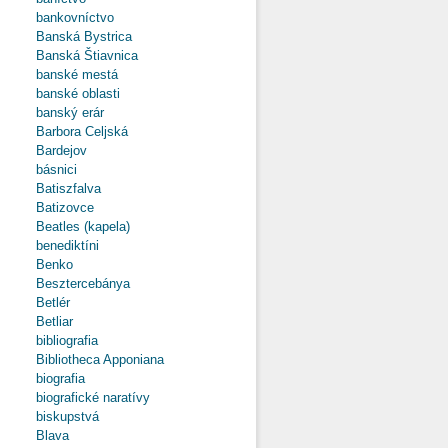
bankovníctvo
Banská Bystrica
Banská Štiavnica
banské mestá
banské oblasti
banský erár
Barbora Celjská
Bardejov
básnici
Batiszfalva
Batizovce
Beatles (kapela)
benediktíni
Benko
Besztercebánya
Betlér
Betliar
bibliografia
Bibliotheca Apponiana
biografia
biografické naratívy
biskupstvá
Blava