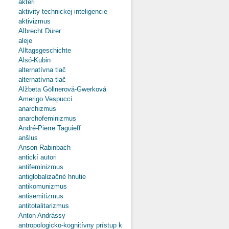
aktéri
aktivity technickej inteligencie
aktivizmus
Albrecht Dürer
aleje
Alltagsgeschichte
Alsó-Kubin
alternatívna tlač
alternatívna tlač
Alžbeta Göllnerová-Gwerková
Amerigo Vespucci
anarchizmus
anarchofeminizmus
André-Pierre Taguieff
anšlus
Anson Rabinbach
antickí autori
antifeminizmus
antiglobalizačné hnutie
antikomunizmus
antisemitizmus
antitotalitarizmus
Anton Andrássy
antropologicko-kognitívny prístup k