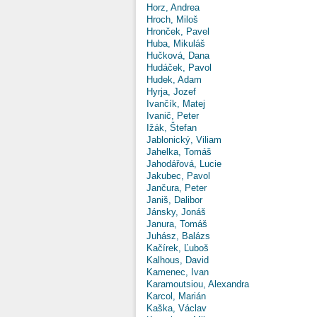
Horz, Andrea
Hroch, Miloš
Hronček, Pavel
Huba, Mikuláš
Hučková, Dana
Hudáček, Pavol
Hudek, Adam
Hyrja, Jozef
Ivančík, Matej
Ivanič, Peter
Ižák, Štefan
Jablonický, Viliam
Jahelka, Tomáš
Jahodářová, Lucie
Jakubec, Pavol
Jančura, Peter
Janiš, Dalibor
Jánsky, Jonáš
Janura, Tomáš
Juhász, Balázs
Kačírek, Ľuboš
Kalhous, David
Kamenec, Ivan
Karamoutsiou, Alexandra
Karcol, Marián
Kaška, Václav