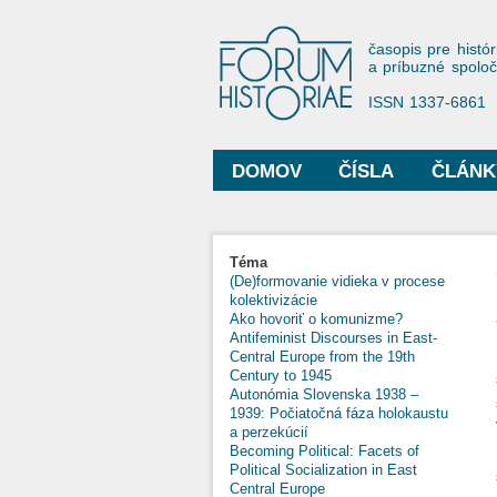
Forum His
časopis pre histór
a príbuzné spolo
ISSN 1337-6861
DOMOV
ČÍSLA
ČLÁNK
Hlavné menu
Nachádzate sa tu
Téma
(De)formovanie vidieka v procese
kolektivizácie
Ako hovoriť o komunizme?
Antifeminist Discourses in East-
Central Europe from the 19th
Century to 1945
Autonómia Slovenska 1938 –
1939: Počiatočná fáza holokaustu
a perzekúcií
Becoming Political: Facets of
Political Socialization in East
Central Europe