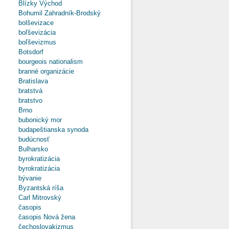
Blízky Východ
Bohumil Zahradník-Brodský
bolševizace
boľševizácia
boľševizmus
Botsdorf
bourgeois nationalism
branné organizácie
Bratislava
bratstvá
bratstvo
Brno
bubonický mor
budapeštianska synoda
budúcnosť
Bulharsko
byrokratizácia
byrokratizácia
bývanie
Byzantská ríša
Carl Mitrovský
časopis
časopis Nová žena
čechoslovakizmus