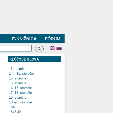
E-KNIŽNICA
FÓRUM
Vyhľadávanie
dávanie
KĽÚČOVÉ SLOVÁ
13. storočie
14. - 16. storočie
15. storočie
i
16. storočie
o
16.-17. storočie
.
17.-18. storočie
,
18. storočie
18.-20. storočie
i
1848
,
1848-49