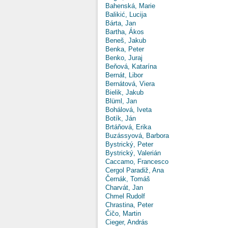
Bahenská, Marie
Balikić, Lucija
Bárta, Jan
Bartha, Ákos
Beneš, Jakub
Benka, Peter
Benko, Juraj
Beňová, Katarína
Bernát, Libor
Bernátová, Viera
Bielik, Jakub
Blüml, Jan
Bohálová, Iveta
Botík, Ján
Brtáňová, Erika
Buzássyová, Barbora
Bystrický, Peter
Bystrický, Valerián
Caccamo, Francesco
Cergol Paradiž, Ana
Černák, Tomáš
Charvát, Jan
Chmel Rudolf
Chrastina, Peter
Čičo, Martin
Cieger, András