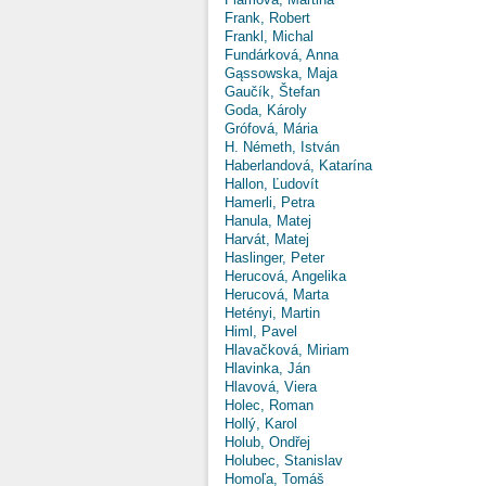
Frank, Robert
Frankl, Michal
Fundárková, Anna
Gąssowska, Maja
Gaučík, Štefan
Goda, Károly
Grófová, Mária
H. Németh, István
Haberlandová, Katarína
Hallon, Ľudovít
Hamerli, Petra
Hanula, Matej
Harvát, Matej
Haslinger, Peter
Herucová, Angelika
Herucová, Marta
Hetényi, Martin
Himl, Pavel
Hlavačková, Miriam
Hlavinka, Ján
Hlavová, Viera
Holec, Roman
Hollý, Karol
Holub, Ondřej
Holubec, Stanislav
Homoľa, Tomáš