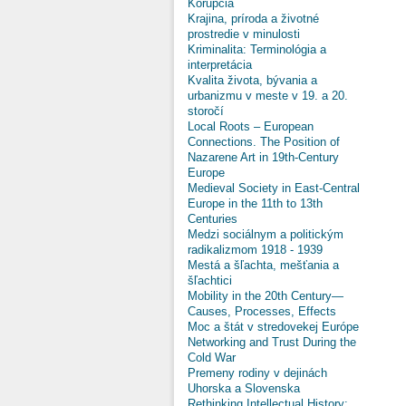
Korupcia
Krajina, príroda a životné
prostredie v minulosti
Kriminalita: Terminológia a
interpretácia
Kvalita života, bývania a
urbanizmu v meste v 19. a 20.
storočí
Local Roots – European
Connections. The Position of
Nazarene Art in 19th-Century
Europe
Medieval Society in East-Central
Europe in the 11th to 13th
Centuries
Medzi sociálnym a politickým
radikalizmom 1918 - 1939
Mestá a šľachta, mešťania a
šľachtici
Mobility in the 20th Century—
Causes, Processes, Effects
Moc a štát v stredovekej Európe
Networking and Trust During the
Cold War
Premeny rodiny v dejinách
Uhorska a Slovenska
Rethinking Intellectual History: