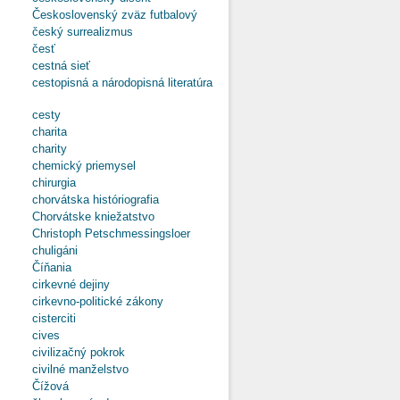
Československý zväz futbalový
český surrealizmus
česť
cestná sieť
cestopisná a národopisná literatúra
cesty
charita
charity
chemický priemysel
chirurgia
chorvátska históriografia
Chorvátske kniežatstvo
Christoph Petschmessingsloer
chuligáni
Číňania
cirkevné dejiny
cirkevno-politické zákony
cisterciti
cives
civilizačný pokrok
civilné manželstvo
Čížová