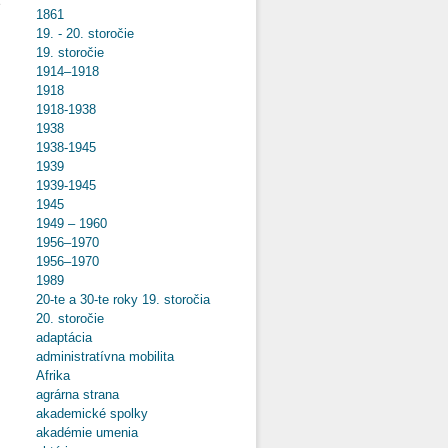
é
1861
19. - 20. storočie
19. storočie
1914–1918
1918
o Slováci a
Maďari:
1918-1938
Tisícročné
1938
manželstvo
1938-1945
1939
1939-1945
1945
1949 – 1960
1956–1970
1956–1970
1989
20-te a 30-te roky 19. storočia
20. storočie
adaptácia
administratívna mobilita
Afrika
agrárna strana
akademické spolky
akadémie umenia