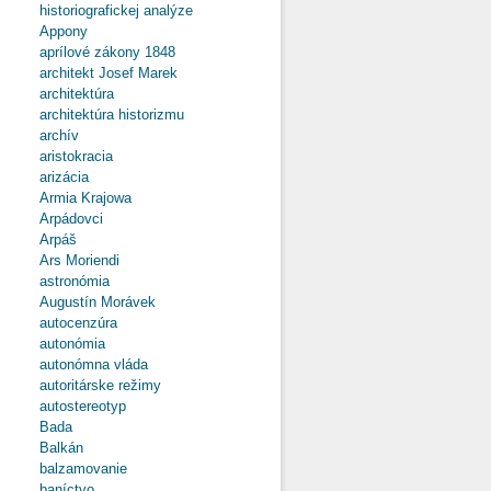
historiografickej analýze
Appony
aprílové zákony 1848
architekt Josef Marek
architektúra
architektúra historizmu
archív
aristokracia
arizácia
Armia Krajowa
Arpádovci
Arpáš
Ars Moriendi
astronómia
Augustín Morávek
autocenzúra
autonómia
autonómna vláda
autoritárske režimy
autostereotyp
Bada
Balkán
balzamovanie
baníctvo