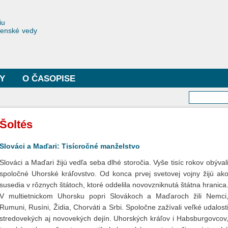
Skočiť
na
toriae
iu
hlavný
čenské vedy
obsah
Y
O ČASOPISE
Vyhľa
Šoltés
Slováci a Maďari: Tisícročné manželstvo
Slováci a Maďari žijú vedľa seba dlhé storočia. Vyše tisíc rokov obýval
spoločné Uhorské kráľovstvo. Od konca prvej svetovej vojny žijú ak
susedia v rôznych štátoch, ktoré oddelila novovzniknutá štátna hranica
V multietnickom Uhorsku popri Slovákoch a Maďaroch žili Nemci
Rumuni, Rusíni, Židia, Chorváti a Srbi. Spoločne zažívali veľké udalost
stredovekých aj novovekých dejín. Uhorských kráľov i Habsburgovcov