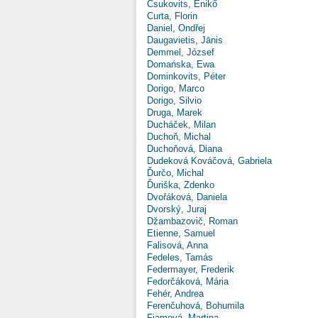
Csukovits, Enikő
Curta, Florin
Daniel, Ondřej
Daugavietis, Jānis
Demmel, József
Domańska, Ewa
Dominkovits, Péter
Dorigo, Marco
Dorigo, Silvio
Druga, Marek
Ducháček, Milan
Duchoň, Michal
Duchoňová, Diana
Dudeková Kováčová, Gabriela
Ďurčo, Michal
Ďuriška, Zdenko
Dvořáková, Daniela
Dvorský, Juraj
Džambazovič, Roman
Etienne, Samuel
Falisová, Anna
Fedeles, Tamás
Federmayer, Frederik
Fedorčáková, Mária
Fehér, Andrea
Ferenčuhová, Bohumila
Fiamová, Martina