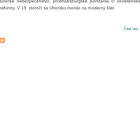
turecké nebezpečenstvo, protihabsburgské povstania či osvietensk
reformy. V 19. storočí sa Uhorsko menilo na moderný štát.
Čítať viac