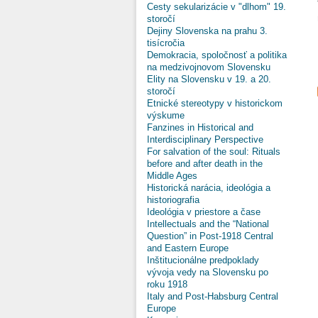
Cesty sekularizácie v "dlhom" 19.
storočí
Dejiny Slovenska na prahu 3.
tisícročia
Demokracia, spoločnosť a politika
na medzivojnovom Slovensku
Elity na Slovensku v 19. a 20.
storočí
Etnické stereotypy v historickom
výskume
Fanzines in Historical and
Interdisciplinary Perspective
For salvation of the soul: Rituals
before and after death in the
Middle Ages
Historická narácia, ideológia a
historiografia
Ideológia v priestore a čase
Intellectuals and the “National
Question” in Post-1918 Central
and Eastern Europe
Inštitucionálne predpoklady
vývoja vedy na Slovensku po
roku 1918
Italy and Post-Habsburg Central
Europe