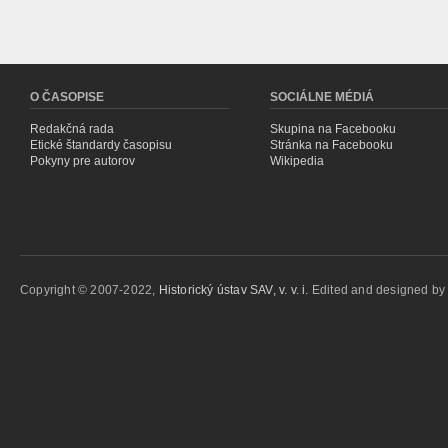
O ČASOPISE
SOCIÁLNE MÉDIÁ
Redakčná rada
Skupina na Facebooku
Etické štandardy časopisu
Stránka na Facebooku
Pokyny pre autorov
Wikipedia
Copyright © 2007-2022,
Historický ústav SAV, v. v. i.
Edited and designed b