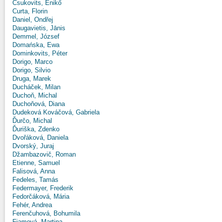
Csukovits, Enikő
Curta, Florin
Daniel, Ondřej
Daugavietis, Jānis
Demmel, József
Domańska, Ewa
Dominkovits, Péter
Dorigo, Marco
Dorigo, Silvio
Druga, Marek
Ducháček, Milan
Duchoň, Michal
Duchoňová, Diana
Dudeková Kováčová, Gabriela
Ďurčo, Michal
Ďuriška, Zdenko
Dvořáková, Daniela
Dvorský, Juraj
Džambazovič, Roman
Etienne, Samuel
Falisová, Anna
Fedeles, Tamás
Federmayer, Frederik
Fedorčáková, Mária
Fehér, Andrea
Ferenčuhová, Bohumila
Fiamová, Martina