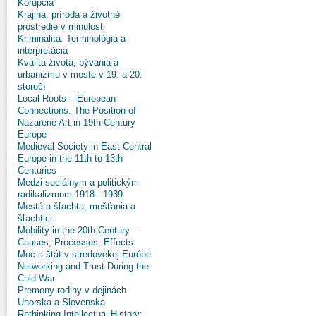
Korupcia
Krajina, príroda a životné
prostredie v minulosti
Kriminalita: Terminológia a
interpretácia
Kvalita života, bývania a
urbanizmu v meste v 19. a 20.
storočí
Local Roots – European
Connections. The Position of
Nazarene Art in 19th-Century
Europe
Medieval Society in East-Central
Europe in the 11th to 13th
Centuries
Medzi sociálnym a politickým
radikalizmom 1918 - 1939
Mestá a šľachta, mešťania a
šľachtici
Mobility in the 20th Century—
Causes, Processes, Effects
Moc a štát v stredovekej Európe
Networking and Trust During the
Cold War
Premeny rodiny v dejinách
Uhorska a Slovenska
Rethinking Intellectual History: