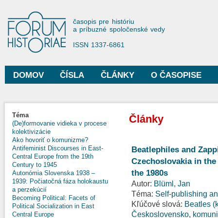
Sko
na
Forum Historiae
časopis pre históriu
hla
a príbuzné spoločenské vedy
obs
ISSN 1337-6861
DOMOV
ČÍSLA
ČLÁNKY
O ČASOPISE
Hlavné menu
Téma
Články
(De)formovanie vidieka v procese
kolektivizácie
Ako hovoriť o komunizme?
Antifeminist Discourses in East-
Beatlephiles and Zap
Central Europe from the 19th
Czechoslovakia in the
Century to 1945
the 1980s
Autonómia Slovenska 1938 –
1939: Počiatočná fáza holokaustu
Autor:
Blüml, Jan
a perzekúcií
Téma:
Self-publishing a
Becoming Political: Facets of
Kľúčové slová:
Beatles (
Political Socialization in East
Československo
,
komun
Central Europe