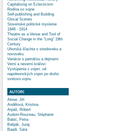
Capitalising on Eclecticism
Rodina vo vojne
Self-publishing and Building
Glocal Scenes
Slovenské politické myslenie
1848 - 1914
Theatre as a Venue and Tool of
Social Change in the “Long” 19th
Century
Uhorská šľachta v stredoveku a
novoveku
Variácie s pamäťou a dejinami
Verní a neverní kráľovi
Vystúpenia z vojen: od
napoleonských vojen po druhú
svetovú vojnu
AUTORI
Almer, Jiří
Andělová, Kristina
Arpáš, Róbert
Audoin-Rouzeau, Stéphane
Babić, Petra
Babják, Juraj
Bagdi, Sára