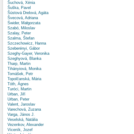
Šuchová, Xénia
Šuška, Pavel
Šústová Drelová, Agáta
Švecová, Adriana
Świder, Małgorzata
Szabó, Miloslav
Szalay, Peter
Szalma, Štefan
Szczechowicz, Hanna
Szeberényi, Gábor
Szeghy-Gayer, Veronika
Szeghyová, Blanka
Tharp, Martin
Tihányiová, Monika
Tomášek, Petr
Topolčanská, Mária
Tóth, Ágnes
Turóci, Martin
Urban, Jiří
Urban, Peter
Valent, Jaroslav
Varechová, Zuzana
Varga, János J.
Veselská, Natália
Vezenkov, Alexander
Viceník, Jozef