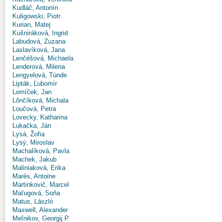
Kudláč, Antonín
Kuligowski, Piotr
Kurian, Matej
Kušniráková, Ingrid
Labudová, Zuzana
Laslavíková, Jana
Lenčéšová, Michaela
Lenderová, Milena
Lengyelová, Tünde
Lipták, Ľubomír
Lomíček, Jan
Lônčíková, Michala
Loučová, Petra
Lovecky, Katharina
Lukačka, Ján
Lysá, Žofia
Lysý, Miroslav
Machalíková, Pavla
Machek, Jakub
Maliniaková, Erika
Marès, Antoine
Martinkovič, Marcel
Maťugová, Soňa
Matus, László
Maxwell, Alexander
Meľnikov, Georgij P.