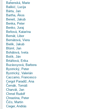
Bahenská, Marie
Balikić, Lucija
Bárta, Jan
Bartha, Ákos
Beneš, Jakub
Benka, Peter
Benko, Juraj
Beňová, Katarína
Bernát, Libor
Bernátová, Viera
Bielik, Jakub
Blüml, Jan
Bohálová, Iveta
Botík, Ján
Brtáňová, Erika
Buzássyová, Barbora
Bystrický, Peter
Bystrický, Valerián
Caccamo, Francesco
Cergol Paradiž, Ana
Černák, Tomáš
Charvát, Jan
Chmel Rudolf
Chrastina, Peter
Čičo, Martin
Cieger, András