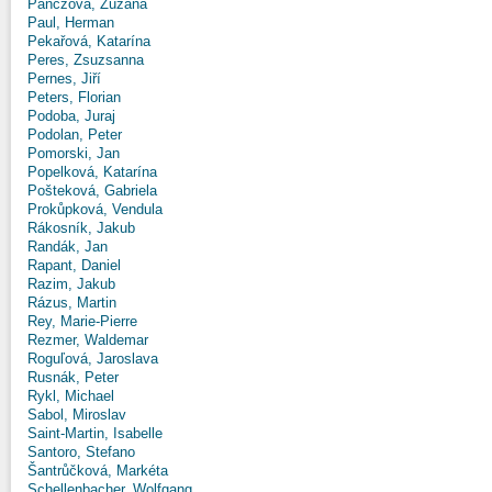
Panczová, Zuzana
Paul, Herman
Pekařová, Katarína
Peres, Zsuzsanna
Pernes, Jiří
Peters, Florian
Podoba, Juraj
Podolan, Peter
Pomorski, Jan
Popelková, Katarína
Pošteková, Gabriela
Prokůpková, Vendula
Rákosník, Jakub
Randák, Jan
Rapant, Daniel
Razim, Jakub
Rázus, Martin
Rey, Marie-Pierre
Rezmer, Waldemar
Roguľová, Jaroslava
Rusnák, Peter
Rykl, Michael
Sabol, Miroslav
Saint-Martin, Isabelle
Santoro, Stefano
Šantrůčková, Markéta
Schellenbacher, Wolfgang