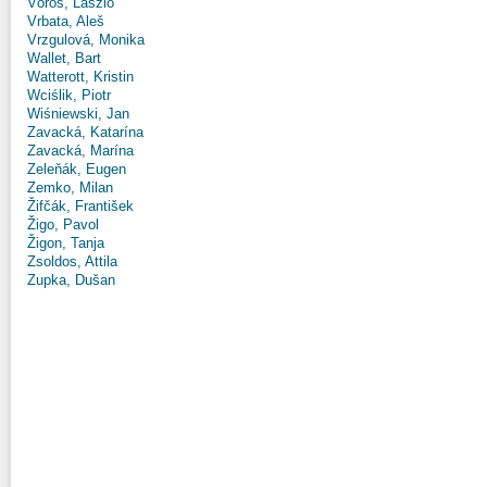
Vörös, László
Vrbata, Aleš
Vrzgulová, Monika
Wallet, Bart
Watterott, Kristin
Wciślik, Piotr
Wiśniewski, Jan
Zavacká, Katarína
Zavacká, Marína
Zeleňák, Eugen
Zemko, Milan
Žifčák, František
Žigo, Pavol
Žigon, Tanja
Zsoldos, Attila
Zupka, Dušan