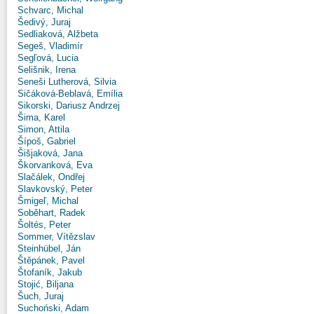
Schvarc, Michal
Šedivý, Juraj
Sedliaková, Alžbeta
Segeš, Vladimír
Segľová, Lucia
Selišnik, Irena
Seneši Lutherová, Silvia
Sičáková-Beblavá, Emília
Sikorski, Dariusz Andrzej
Šima, Karel
Simon, Attila
Šípoš, Gabriel
Šišjaková, Jana
Škorvanková, Eva
Slačálek, Ondřej
Slavkovský, Peter
Šmigeľ, Michal
Soběhart, Radek
Šoltés, Peter
Sommer, Vítězslav
Steinhübel, Ján
Štěpánek, Pavel
Štofaník, Jakub
Stojić, Biljana
Šuch, Juraj
Suchoński, Adam