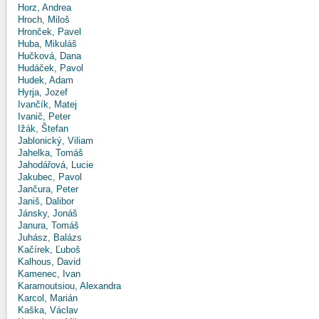
Horz, Andrea
Hroch, Miloš
Hronček, Pavel
Huba, Mikuláš
Hučková, Dana
Hudáček, Pavol
Hudek, Adam
Hyrja, Jozef
Ivančík, Matej
Ivanič, Peter
Ižák, Štefan
Jablonický, Viliam
Jahelka, Tomáš
Jahodářová, Lucie
Jakubec, Pavol
Jančura, Peter
Janiš, Dalibor
Jánsky, Jonáš
Janura, Tomáš
Juhász, Balázs
Kačírek, Ľuboš
Kalhous, David
Kamenec, Ivan
Karamoutsiou, Alexandra
Karcol, Marián
Kaška, Václav