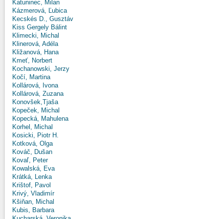
Katuninec, Milan
Kázmerová, Ľubica
Kecskés D., Gusztáv
Kiss Gergely Bálint
Klimecki, Michal
Klinerová, Adéla
Kližanová, Hana
Kmeť, Norbert
Kochanowski, Jerzy
Kočí, Martina
Kollárová, Ivona
Kollárová, Zuzana
Konovšek,Tjaša
Kopeček, Michal
Kopecká, Mahulena
Korhel, Michal
Kosicki, Piotr H.
Kotková, Olga
Kováč, Dušan
Kovaľ, Peter
Kowalská, Eva
Krátká, Lenka
Krištof, Pavol
Krivý, Vladimír
Kšiňan, Michal
Kubis, Barbara
Kucharská, Veronika