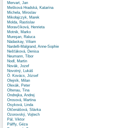
Mervart, Jan
Mešková Hradská, Katarína
Michela, Miroslav
Mikołajczyk, Marek
Molda, Rastislav
Moravčíková, Henrieta
Motnik, Marko
Mureşan, Raluca
Nádaskay, Viliam
Nardelli-Malgrand, Anne-Sophie
Nešťáková, Denisa
Neumann, Tibor
Nodl, Martin
Novák, Jozef
Novotný, Lukáš
Ö. Kovács, József
Olejník, Milan
Olexák, Peter
Oltenau, Tina
Ondrejka, Andrej
Orosová, Martina
Osyková, Linda
Otčenášová, Slávka
Ozorovský, Vojtech
Pál, Viktor
Pálffy, Géza