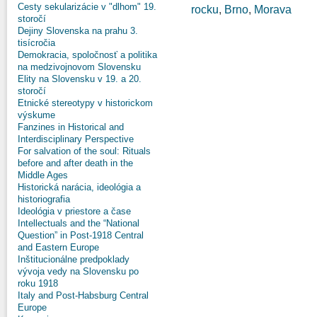
Cesty sekularizácie v "dlhom" 19.
rocku
,
Brno
,
Morava
storočí
Dejiny Slovenska na prahu 3.
tisícročia
Demokracia, spoločnosť a politika
na medzivojnovom Slovensku
Elity na Slovensku v 19. a 20.
storočí
Etnické stereotypy v historickom
výskume
Fanzines in Historical and
Interdisciplinary Perspective
For salvation of the soul: Rituals
before and after death in the
Middle Ages
Historická narácia, ideológia a
historiografia
Ideológia v priestore a čase
Intellectuals and the “National
Question” in Post-1918 Central
and Eastern Europe
Inštitucionálne predpoklady
vývoja vedy na Slovensku po
roku 1918
Italy and Post-Habsburg Central
Europe