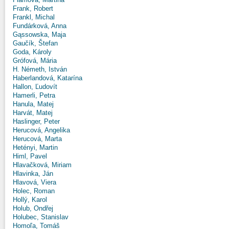
Frank, Robert
Frankl, Michal
Fundárková, Anna
Gąssowska, Maja
Gaučík, Štefan
Goda, Károly
Grófová, Mária
H. Németh, István
Haberlandová, Katarína
Hallon, Ľudovít
Hamerli, Petra
Hanula, Matej
Harvát, Matej
Haslinger, Peter
Herucová, Angelika
Herucová, Marta
Hetényi, Martin
Himl, Pavel
Hlavačková, Miriam
Hlavinka, Ján
Hlavová, Viera
Holec, Roman
Hollý, Karol
Holub, Ondřej
Holubec, Stanislav
Homoľa, Tomáš