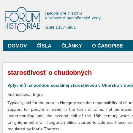
Sko
na
Forum Historiae
časopis pre históriu
hla
a príbuzné spoločenské vedy
obs
ISSN 1337-6861
DOMOV
ČÍSLA
ČLÁNKY
O ČASOPISE
Hlavné menu
Nachádzate sa tu
starostlivosť o chudobných
Vplyv elít na podobu sociálnej starostlivosti v Uhorsku v obd
Kušniráková, Ingrid
Typically, aid for the poor in Hungary was the responsibility of chu
support for people in need in the form of alms, not permanent
understanding until the second half of the 18th century when
Enlightenment era, Hungarian elites started to address these iss
regulated by Maria Theresa.