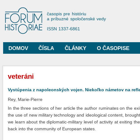
Sko
na
Forum Historiae
časopis pre históriu
hla
a príbuzné spoločenské vedy
obs
ISSN 1337-6861
DOMOV
ČÍSLA
ČLÁNKY
O ČASOPISE
Hlavné menu
Nachádzate sa tu
veteráni
Vystúpenia z napoleonských vojen. Niekoľko námetov na refl
Rey, Marie-Pierre
In the three sections of her article the author ruminates on the e
the use of new military technology and ideological content, brought 
we learn about the diplomatic-military level of activity at exitin
back into the community of European states.