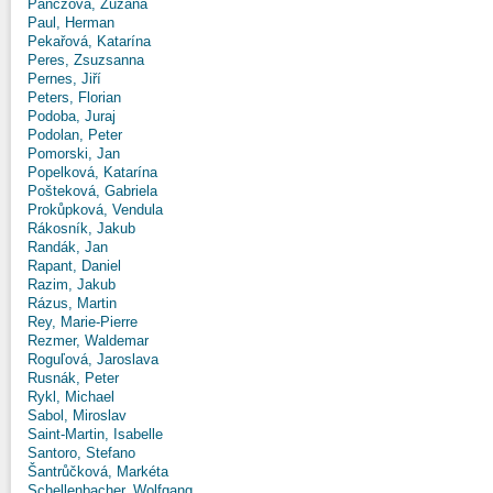
Panczová, Zuzana
Paul, Herman
Pekařová, Katarína
Peres, Zsuzsanna
Pernes, Jiří
Peters, Florian
Podoba, Juraj
Podolan, Peter
Pomorski, Jan
Popelková, Katarína
Pošteková, Gabriela
Prokůpková, Vendula
Rákosník, Jakub
Randák, Jan
Rapant, Daniel
Razim, Jakub
Rázus, Martin
Rey, Marie-Pierre
Rezmer, Waldemar
Roguľová, Jaroslava
Rusnák, Peter
Rykl, Michael
Sabol, Miroslav
Saint-Martin, Isabelle
Santoro, Stefano
Šantrůčková, Markéta
Schellenbacher, Wolfgang