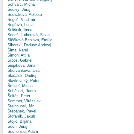
Schvarc, Michal
Šedivý, Juraj
Sedliaková, Alžbeta
Segeš, Vladimír
Segľová, Lucia
Selišnik, Irena
Seneši Lutherová, Silvia
Sičáková-Beblavá, Emília
Sikorski, Dariusz Andrzej
Šima, Karel
Simon, Attila
Šípoš, Gabriel
Šišjaková, Jana
Škorvanková, Eva
Slačálek, Ondřej
Slavkovský, Peter
Šmigeľ, Michal
Soběhart, Radek
Šoltés, Peter
Sommer, Vítězslav
Steinhübel, Ján
Štěpánek, Pavel
Štofaník, Jakub
Stojić, Biljana
Šuch, Juraj
Suchoński, Adam