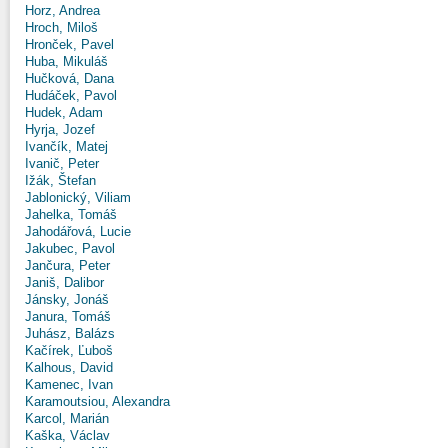
Horz, Andrea
Hroch, Miloš
Hronček, Pavel
Huba, Mikuláš
Hučková, Dana
Hudáček, Pavol
Hudek, Adam
Hyrja, Jozef
Ivančík, Matej
Ivanič, Peter
Ižák, Štefan
Jablonický, Viliam
Jahelka, Tomáš
Jahodářová, Lucie
Jakubec, Pavol
Jančura, Peter
Janiš, Dalibor
Jánsky, Jonáš
Janura, Tomáš
Juhász, Balázs
Kačírek, Ľuboš
Kalhous, David
Kamenec, Ivan
Karamoutsiou, Alexandra
Karcol, Marián
Kaška, Václav