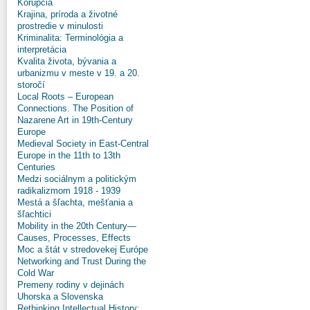
Korupcia
Krajina, príroda a životné
prostredie v minulosti
Kriminalita: Terminológia a
interpretácia
Kvalita života, bývania a
urbanizmu v meste v 19. a 20.
storočí
Local Roots – European
Connections. The Position of
Nazarene Art in 19th-Century
Europe
Medieval Society in East-Central
Europe in the 11th to 13th
Centuries
Medzi sociálnym a politickým
radikalizmom 1918 - 1939
Mestá a šľachta, mešťania a
šľachtici
Mobility in the 20th Century—
Causes, Processes, Effects
Moc a štát v stredovekej Európe
Networking and Trust During the
Cold War
Premeny rodiny v dejinách
Uhorska a Slovenska
Rethinking Intellectual History: