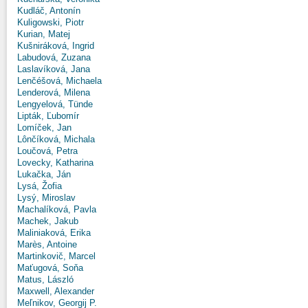
Kudláč, Antonín
Kuligowski, Piotr
Kurian, Matej
Kušniráková, Ingrid
Labudová, Zuzana
Laslavíková, Jana
Lenčéšová, Michaela
Lenderová, Milena
Lengyelová, Tünde
Lipták, Ľubomír
Lomíček, Jan
Lônčíková, Michala
Loučová, Petra
Lovecky, Katharina
Lukačka, Ján
Lysá, Žofia
Lysý, Miroslav
Machalíková, Pavla
Machek, Jakub
Maliniaková, Erika
Marès, Antoine
Martinkovič, Marcel
Maťugová, Soňa
Matus, László
Maxwell, Alexander
Meľnikov, Georgij P.