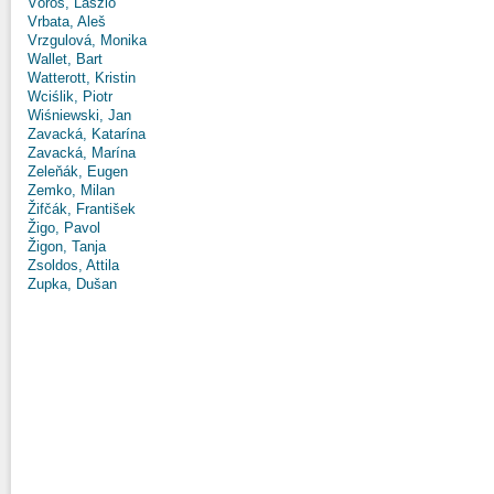
Vörös, László
Vrbata, Aleš
Vrzgulová, Monika
Wallet, Bart
Watterott, Kristin
Wciślik, Piotr
Wiśniewski, Jan
Zavacká, Katarína
Zavacká, Marína
Zeleňák, Eugen
Zemko, Milan
Žifčák, František
Žigo, Pavol
Žigon, Tanja
Zsoldos, Attila
Zupka, Dušan