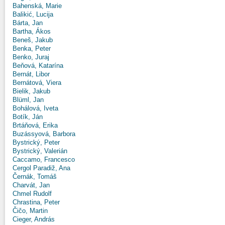
Bahenská, Marie
Balikić, Lucija
Bárta, Jan
Bartha, Ákos
Beneš, Jakub
Benka, Peter
Benko, Juraj
Beňová, Katarína
Bernát, Libor
Bernátová, Viera
Bielik, Jakub
Blüml, Jan
Bohálová, Iveta
Botík, Ján
Brtáňová, Erika
Buzássyová, Barbora
Bystrický, Peter
Bystrický, Valerián
Caccamo, Francesco
Cergol Paradiž, Ana
Černák, Tomáš
Charvát, Jan
Chmel Rudolf
Chrastina, Peter
Čičo, Martin
Cieger, András