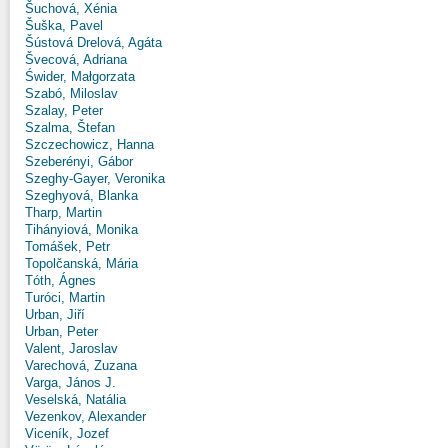
Šuchová, Xénia
Šuška, Pavel
Šústová Drelová, Agáta
Švecová, Adriana
Świder, Małgorzata
Szabó, Miloslav
Szalay, Peter
Szalma, Štefan
Szczechowicz, Hanna
Szeberényi, Gábor
Szeghy-Gayer, Veronika
Szeghyová, Blanka
Tharp, Martin
Tihányiová, Monika
Tomášek, Petr
Topolčanská, Mária
Tóth, Ágnes
Turóci, Martin
Urban, Jiří
Urban, Peter
Valent, Jaroslav
Varechová, Zuzana
Varga, János J.
Veselská, Natália
Vezenkov, Alexander
Viceník, Jozef