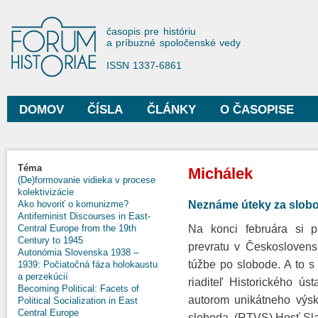
Sko
na
Forum Historiae
časopis pre históriu
hla
a príbuzné spoločenské vedy
obs
ISSN 1337-6861
DOMOV
ČÍSLA
ČLÁNKY
O ČASOPISE
Hlavné menu
Nachádzate sa tu
Téma
Michálek
(De)formovanie vidieka v procese
kolektivizácie
Neznáme úteky za slob
Ako hovoriť o komunizme?
Antifeminist Discourses in East-
Na konci februára si p
Central Europe from the 19th
Century to 1945
prevratu v Českoslovens
Autonómia Slovenska 1938 –
túžbe po slobode. A to 
1939: Počiatočná fáza holokaustu
a perzekúcií
riaditeľ Historického ú
Becoming Political: Facets of
autorom unikátneho výs
Political Socialization in East
Central Europe
sloboda. (RTVS) Hosť Sla