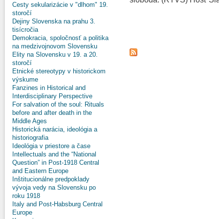
Cesty sekularizácie v "dlhom" 19.
storočí
Dejiny Slovenska na prahu 3.
tisícročia
Demokracia, spoločnosť a politika
na medzivojnovom Slovensku
Elity na Slovensku v 19. a 20.
storočí
Etnické stereotypy v historickom
výskume
Fanzines in Historical and
Interdisciplinary Perspective
For salvation of the soul: Rituals
before and after death in the
Middle Ages
Historická narácia, ideológia a
historiografia
Ideológia v priestore a čase
Intellectuals and the “National
Question” in Post-1918 Central
and Eastern Europe
Inštitucionálne predpoklady
vývoja vedy na Slovensku po
roku 1918
Italy and Post-Habsburg Central
Europe