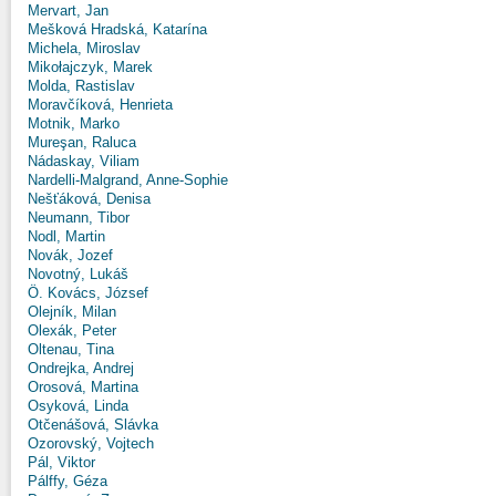
Mervart, Jan
Mešková Hradská, Katarína
Michela, Miroslav
Mikołajczyk, Marek
Molda, Rastislav
Moravčíková, Henrieta
Motnik, Marko
Mureşan, Raluca
Nádaskay, Viliam
Nardelli-Malgrand, Anne-Sophie
Nešťáková, Denisa
Neumann, Tibor
Nodl, Martin
Novák, Jozef
Novotný, Lukáš
Ö. Kovács, József
Olejník, Milan
Olexák, Peter
Oltenau, Tina
Ondrejka, Andrej
Orosová, Martina
Osyková, Linda
Otčenášová, Slávka
Ozorovský, Vojtech
Pál, Viktor
Pálffy, Géza