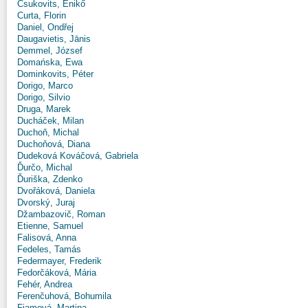
Csukovits, Enikő
Curta, Florin
Daniel, Ondřej
Daugavietis, Jānis
Demmel, József
Domańska, Ewa
Dominkovits, Péter
Dorigo, Marco
Dorigo, Silvio
Druga, Marek
Ducháček, Milan
Duchoň, Michal
Duchoňová, Diana
Dudeková Kováčová, Gabriela
Ďurčo, Michal
Ďuriška, Zdenko
Dvořáková, Daniela
Dvorský, Juraj
Džambazovič, Roman
Etienne, Samuel
Falisová, Anna
Fedeles, Tamás
Federmayer, Frederik
Fedorčáková, Mária
Fehér, Andrea
Ferenčuhová, Bohumila
Fiamová, Martina