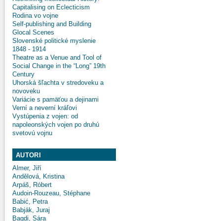
Capitalising on Eclecticism
Rodina vo vojne
Self-publishing and Building
Glocal Scenes
Slovenské politické myslenie
1848 - 1914
Theatre as a Venue and Tool of
Social Change in the “Long” 19th
Century
Uhorská šľachta v stredoveku a
novoveku
Variácie s pamäťou a dejinami
Verní a neverní kráľovi
Vystúpenia z vojen: od
napoleonských vojen po druhú
svetovú vojnu
AUTORI
Almer, Jiří
Andělová, Kristina
Arpáš, Róbert
Audoin-Rouzeau, Stéphane
Babić, Petra
Babják, Juraj
Bagdi, Sára