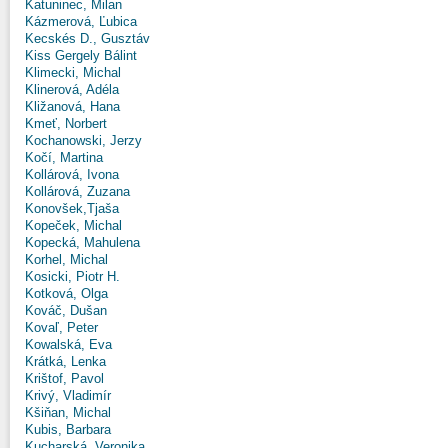
Katuninec, Milan
Kázmerová, Ľubica
Kecskés D., Gusztáv
Kiss Gergely Bálint
Klimecki, Michal
Klinerová, Adéla
Kližanová, Hana
Kmeť, Norbert
Kochanowski, Jerzy
Kočí, Martina
Kollárová, Ivona
Kollárová, Zuzana
Konovšek,Tjaša
Kopeček, Michal
Kopecká, Mahulena
Korhel, Michal
Kosicki, Piotr H.
Kotková, Olga
Kováč, Dušan
Kovaľ, Peter
Kowalská, Eva
Krátká, Lenka
Krištof, Pavol
Krivý, Vladimír
Kšiňan, Michal
Kubis, Barbara
Kucharská, Veronika