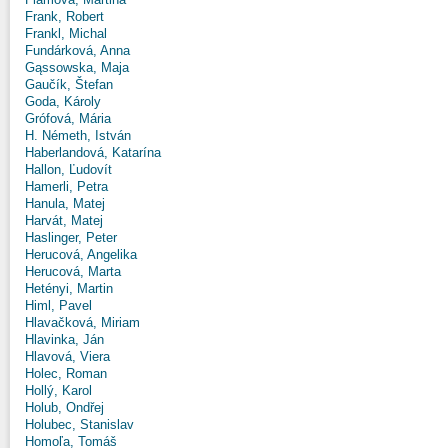
Frank, Robert
Frankl, Michal
Fundárková, Anna
Gąssowska, Maja
Gaučík, Štefan
Goda, Károly
Grófová, Mária
H. Németh, István
Haberlandová, Katarína
Hallon, Ľudovít
Hamerli, Petra
Hanula, Matej
Harvát, Matej
Haslinger, Peter
Herucová, Angelika
Herucová, Marta
Hetényi, Martin
Himl, Pavel
Hlavačková, Miriam
Hlavinka, Ján
Hlavová, Viera
Holec, Roman
Hollý, Karol
Holub, Ondřej
Holubec, Stanislav
Homoľa, Tomáš