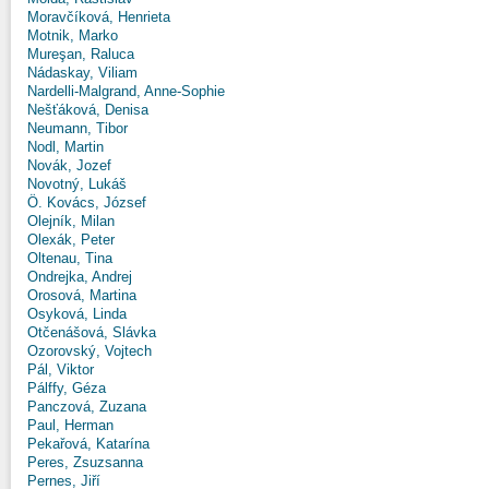
Moravčíková, Henrieta
Motnik, Marko
Mureşan, Raluca
Nádaskay, Viliam
Nardelli-Malgrand, Anne-Sophie
Nešťáková, Denisa
Neumann, Tibor
Nodl, Martin
Novák, Jozef
Novotný, Lukáš
Ö. Kovács, József
Olejník, Milan
Olexák, Peter
Oltenau, Tina
Ondrejka, Andrej
Orosová, Martina
Osyková, Linda
Otčenášová, Slávka
Ozorovský, Vojtech
Pál, Viktor
Pálffy, Géza
Panczová, Zuzana
Paul, Herman
Pekařová, Katarína
Peres, Zsuzsanna
Pernes, Jiří