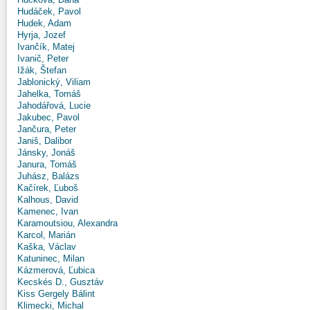
Hudáček, Pavol
Hudek, Adam
Hyrja, Jozef
Ivančík, Matej
Ivanič, Peter
Ižák, Štefan
Jablonický, Viliam
Jahelka, Tomáš
Jahodářová, Lucie
Jakubec, Pavol
Jančura, Peter
Janiš, Dalibor
Jánsky, Jonáš
Janura, Tomáš
Juhász, Balázs
Kačírek, Ľuboš
Kalhous, David
Kamenec, Ivan
Karamoutsiou, Alexandra
Karcol, Marián
Kaška, Václav
Katuninec, Milan
Kázmerová, Ľubica
Kecskés D., Gusztáv
Kiss Gergely Bálint
Klimecki, Michal