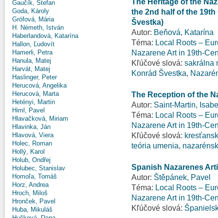
The Heritage of the Naz
Gaučík, Štefan
Goda, Károly
the 2nd half of the 19t
Grófová, Mária
Švestka)
H. Németh, István
Autor:
Beňová, Katarína
Haberlandová, Katarína
Téma:
Local Roots – Eur
Hallon, Ľudovít
Nazarene Art in 19th-Ce
Hamerli, Petra
Hanula, Matej
Kľúčové slová:
sakrálna
Harvát, Matej
Konrád Švestka
,
Nazarén
Haslinger, Peter
Herucová, Angelika
Herucová, Marta
The Reception of the 
Hetényi, Martin
Autor:
Saint-Martin, Isabe
Himl, Pavel
Téma:
Local Roots – Eur
Hlavačková, Miriam
Nazarene Art in 19th-Ce
Hlavinka, Ján
Kľúčové slová:
kresťans
Hlavová, Viera
Holec, Roman
teória umenia
,
nazarénsk
Hollý, Karol
Holub, Ondřej
Spanish Nazarenes Art
Holubec, Stanislav
Homoľa, Tomáš
Autor:
Štěpánek, Pavel
Horz, Andrea
Téma:
Local Roots – Eur
Hroch, Miloš
Nazarene Art in 19th-Ce
Hronček, Pavel
Kľúčové slová:
Španiels
Huba, Mikuláš
Hučková, Dana