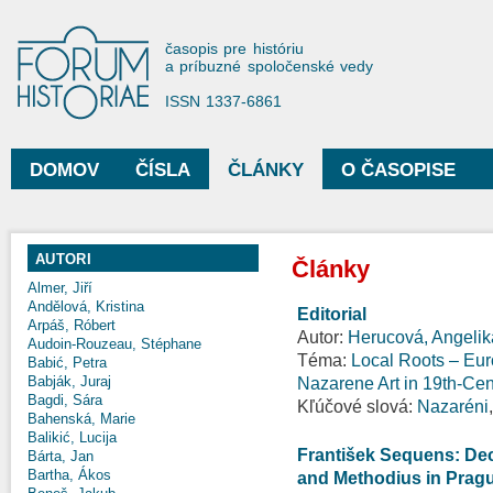
Sko
na
Forum Historiae
časopis pre históriu
hla
a príbuzné spoločenské vedy
obs
ISSN 1337-6861
DOMOV
ČÍSLA
ČLÁNKY
O ČASOPISE
Hlavné menu
AUTORI
Články
Almer, Jiří
Andělová, Kristina
Editorial
Arpáš, Róbert
Autor:
Herucová, Angelik
Audoin-Rouzeau, Stéphane
Téma:
Local Roots – Eur
Babić, Petra
Babják, Juraj
Nazarene Art in 19th-Ce
Bagdi, Sára
Kľúčové slová:
Nazaréni
Bahenská, Marie
Balikić, Lucija
František Sequens: Dec
Bárta, Jan
Bartha, Ákos
and Methodius in Pragu