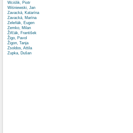
Wciślik, Piotr
Wiśniewski, Jan
Zavacká, Katarína
Zavacká, Marína
Zeleňák, Eugen
Zemko, Milan
Žifčák, František
Žigo, Pavol
Žigon, Tanja
Zsoldos, Attila
Zupka, Dušan