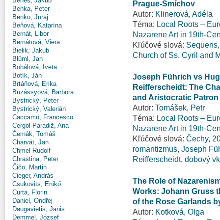
Beneš, Jakub
Prague-Smíchov
Benka, Peter
Autor:
Klinerová, Adéla
Benko, Juraj
Téma:
Local Roots – Eur
Beňová, Katarína
Bernát, Libor
Nazarene Art in 19th-Ce
Bernátová, Viera
Kľúčové slová:
Sequens
Bielik, Jakub
Church of Ss. Cyril and 
Blüml, Jan
Bohálová, Iveta
Botík, Ján
Joseph Führich vs Hugo 
Brtáňová, Erika
Reifferscheidt: The Ch
Buzássyová, Barbora
and Aristocratic Patro
Bystrický, Peter
Autor:
Tomášek, Petr
Bystrický, Valerián
Caccamo, Francesco
Téma:
Local Roots – Eur
Cergol Paradiž, Ana
Nazarene Art in 19th-Ce
Černák, Tomáš
Kľúčové slová:
Čechy
,
20
Charvát, Jan
romantizmus
,
Joseph Füh
Chmel Rudolf
Reifferscheidt
,
dobový v
Chrastina, Peter
Čičo, Martin
Cieger, András
The Role of Nazarenism
Csukovits, Enikő
Works: Johann Gruss th
Curta, Florin
Daniel, Ondřej
of the Rose Garlands b
Daugavietis, Jānis
Autor:
Kotková, Olga
Demmel, József