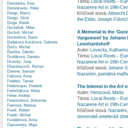
Téma:
Local Roots – Eur
Domańska, Ewa
Nazarene Art in 19th-Ce
Dominkovits, Péter
Kľúčové slová:
Albrecht 
Dorigo, Marco
Dorigo, Silvio
the Elder
,
Joseph Führic
Druga, Marek
Ducháček, Milan
A Memorial to the ‘Good
Duchoň, Michal
Duchoňová, Diana
Vargemont’ by Johann E
Dudeková Kováčová, Gabriela
Leonhardshoff
Ďurčo, Michal
Autor:
Lovecky, Katharin
Ďuriška, Zdenko
Téma:
Local Roots – Eur
Dvořáková, Daniela
Nazarene Art in 19th-Ce
Dvorský, Juraj
Džambazovič, Roman
Kľúčové slová:
Johann Sc
Etienne, Samuel
Nazaréni
,
pamätná maľb
Falisová, Anna
Fedeles, Tamás
Federmayer, Frederik
The Interest in the Art 
Fedorčáková, Mária
Autor:
Herucová, Marta
Fehér, Andrea
Téma:
Local Roots – Eur
Ferenčuhová, Bohumila
Nazarene Art in 19th-Ce
Fiamová, Martina
Kľúčové slová:
Nazaréni
Frank, Robert
Frankl, Michal
slovenské umelecké zbie
Fundárková, Anna
Gąssowska, Maja