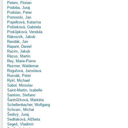
Peters, Florian
Podoba, Juraj
Podolan, Peter
Pomorski, Jan
Popelková, Katarína
Pošteková, Gabriela
Prokůpková, Vendula
Rákosník, Jakub
Randák, Jan
Rapant, Daniel
Razim, Jakub
Rázus, Martin
Rey, Marie-Pierre
Rezmer, Waldemar
Roguľová, Jaroslava
Rusnák, Peter
Rykl, Michael
Sabol, Miroslav
Saint-Martin, Isabelle
Santoro, Stefano
Šantrůčková, Markéta
Schellenbacher, Wolfgang
Schvarc, Michal
Šedivý, Juraj
Sedliaková, Alžbeta
Segeš, Vladimír