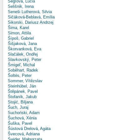
Segľová, Lucia
Selišnik, Irena
Seneši Lutherová, Silvia
Sičáková-Beblavá, Emília
Sikorski, Dariusz Andrzej
Šima, Karel
Simon, Attila
Šípoš, Gabriel
Šišjaková, Jana
Škorvanková, Eva
Slačálek, Ondřej
Slavkovský, Peter
Šmigeľ, Michal
Soběhart, Radek
Šoltés, Peter
Sommer, Vítězslav
Steinhübel, Ján
Štěpánek, Pavel
Štofaník, Jakub
Stojić, Biljana
Šuch, Juraj
Suchoński, Adam
Šuchová, Xénia
Šuška, Pavel
Šústová Drelová, Agáta
Švecová, Adriana
Świder, Małgorzata