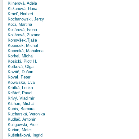
Klinerová, Adéla
Kližanová, Hana
Kmeť, Norbert
Kochanowski, Jerzy
Kočí, Martina
Kollárová, Ivona
Kollárová, Zuzana
Konovšek,Tjaša
Kopeček, Michal
Kopecká, Mahulena
Korhel, Michal
Kosicki, Piotr H.
Kotková, Olga
Kováč, Dušan
Kovaľ, Peter
Kowalská, Eva
Krátká, Lenka
Krištof, Pavol
Krivý, Vladimír
Kšiňan, Michal
Kubis, Barbara
Kucharská, Veronika
Kudláč, Antonín
Kuligowski, Piotr
Kurian, Matej
Kušniráková, Ingrid