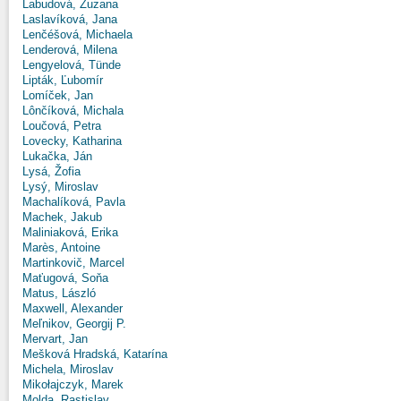
Labudová, Zuzana
Laslavíková, Jana
Lenčéšová, Michaela
Lenderová, Milena
Lengyelová, Tünde
Lipták, Ľubomír
Lomíček, Jan
Lônčíková, Michala
Loučová, Petra
Lovecky, Katharina
Lukačka, Ján
Lysá, Žofia
Lysý, Miroslav
Machalíková, Pavla
Machek, Jakub
Maliniaková, Erika
Marès, Antoine
Martinkovič, Marcel
Maťugová, Soňa
Matus, László
Maxwell, Alexander
Meľnikov, Georgij P.
Mervart, Jan
Mešková Hradská, Katarína
Michela, Miroslav
Mikołajczyk, Marek
Molda, Rastislav