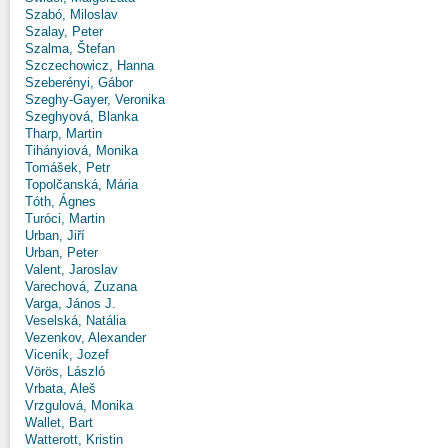
Szabó, Miloslav
Szalay, Peter
Szalma, Štefan
Szczechowicz, Hanna
Szeberényi, Gábor
Szeghy-Gayer, Veronika
Szeghyová, Blanka
Tharp, Martin
Tihányiová, Monika
Tomášek, Petr
Topolčanská, Mária
Tóth, Ágnes
Turóci, Martin
Urban, Jiří
Urban, Peter
Valent, Jaroslav
Varechová, Zuzana
Varga, János J.
Veselská, Natália
Vezenkov, Alexander
Viceník, Jozef
Vörös, László
Vrbata, Aleš
Vrzgulová, Monika
Wallet, Bart
Watterott, Kristin