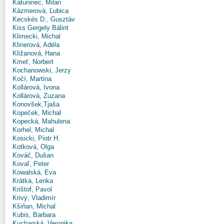
Katuninec, Milan
Kázmerová, Ľubica
Kecskés D., Gusztáv
Kiss Gergely Bálint
Klimecki, Michal
Klinerová, Adéla
Kližanová, Hana
Kmeť, Norbert
Kochanowski, Jerzy
Kočí, Martina
Kollárová, Ivona
Kollárová, Zuzana
Konovšek,Tjaša
Kopeček, Michal
Kopecká, Mahulena
Korhel, Michal
Kosicki, Piotr H.
Kotková, Olga
Kováč, Dušan
Kovaľ, Peter
Kowalská, Eva
Krátká, Lenka
Krištof, Pavol
Krivý, Vladimír
Kšiňan, Michal
Kubis, Barbara
Kucharská, Veronika