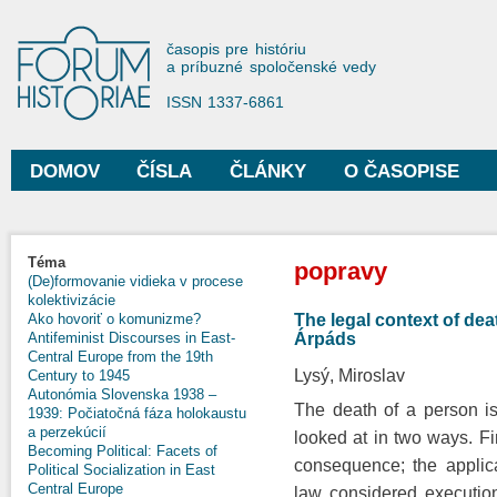
Sko
na
Forum Historiae
časopis pre históriu
hla
a príbuzné spoločenské vedy
obs
ISSN 1337-6861
DOMOV
ČÍSLA
ČLÁNKY
O ČASOPISE
Hlavné menu
Nachádzate sa tu
Téma
popravy
(De)formovanie vidieka v procese
kolektivizácie
The legal context of dea
Ako hovoriť o komunizme?
Árpáds
Antifeminist Discourses in East-
Central Europe from the 19th
Lysý, Miroslav
Century to 1945
Autonómia Slovenska 1938 –
The death of a person is
1939: Počiatočná fáza holokaustu
a perzekúcií
looked at in two ways. Fi
Becoming Political: Facets of
consequence; the applica
Political Socialization in East
Central Europe
law considered executio