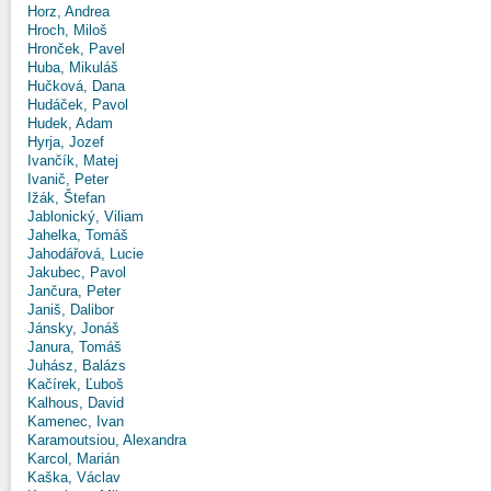
Horz, Andrea
Hroch, Miloš
Hronček, Pavel
Huba, Mikuláš
Hučková, Dana
Hudáček, Pavol
Hudek, Adam
Hyrja, Jozef
Ivančík, Matej
Ivanič, Peter
Ižák, Štefan
Jablonický, Viliam
Jahelka, Tomáš
Jahodářová, Lucie
Jakubec, Pavol
Jančura, Peter
Janiš, Dalibor
Jánsky, Jonáš
Janura, Tomáš
Juhász, Balázs
Kačírek, Ľuboš
Kalhous, David
Kamenec, Ivan
Karamoutsiou, Alexandra
Karcol, Marián
Kaška, Václav