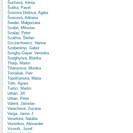
Šuchová, Xénia
Šuška, Pavel
Šústová Drelová, Agáta
Švecová, Adriana
Świder, Małgorzata
Szabó, Miloslav
Szalay, Peter
Szalma, Štefan
Szczechowicz, Hanna
Szeberényi, Gábor
Szeghy-Gayer, Veronika
Szeghyová, Blanka
Tharp, Martin
Tihányiová, Monika
Tomášek, Petr
Topolčanská, Mária
Tóth, Ágnes
Turóci, Martin
Urban, Jiří
Urban, Peter
Valent, Jaroslav
Varechová, Zuzana
Varga, János J.
Veselská, Natália
Vezenkov, Alexander
Viceník, Jozef