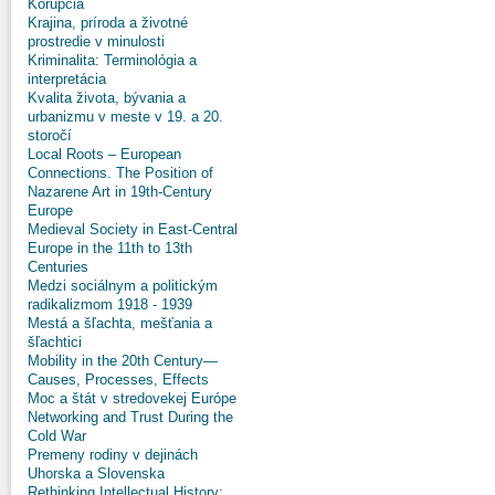
Korupcia
Krajina, príroda a životné
prostredie v minulosti
Kriminalita: Terminológia a
interpretácia
Kvalita života, bývania a
urbanizmu v meste v 19. a 20.
storočí
Local Roots – European
Connections. The Position of
Nazarene Art in 19th-Century
Europe
Medieval Society in East-Central
Europe in the 11th to 13th
Centuries
Medzi sociálnym a politickým
radikalizmom 1918 - 1939
Mestá a šľachta, mešťania a
šľachtici
Mobility in the 20th Century—
Causes, Processes, Effects
Moc a štát v stredovekej Európe
Networking and Trust During the
Cold War
Premeny rodiny v dejinách
Uhorska a Slovenska
Rethinking Intellectual History: