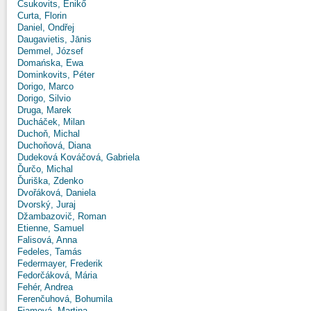
Csukovits, Enikő
Curta, Florin
Daniel, Ondřej
Daugavietis, Jānis
Demmel, József
Domańska, Ewa
Dominkovits, Péter
Dorigo, Marco
Dorigo, Silvio
Druga, Marek
Ducháček, Milan
Duchoň, Michal
Duchoňová, Diana
Dudeková Kováčová, Gabriela
Ďurčo, Michal
Ďuriška, Zdenko
Dvořáková, Daniela
Dvorský, Juraj
Džambazovič, Roman
Etienne, Samuel
Falisová, Anna
Fedeles, Tamás
Federmayer, Frederik
Fedorčáková, Mária
Fehér, Andrea
Ferenčuhová, Bohumila
Fiamová, Martina