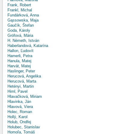
Frank, Robert
Frankl, Michal
Fundárková, Anna
Gąssowska, Maja
Gaučík, Štefan
Goda, Károly
Grófová, Mária
H. Németh, István
Haberlandová, Katarína
Hallon, Ľudovít
Hamerli, Petra
Hanula, Matej
Harvát, Matej
Haslinger, Peter
Herucová, Angelika
Herucová, Marta
Hetényi, Martin
Himl, Pavel
Hlavačková, Miriam
Hlavinka, Ján
Hlavová, Viera
Holec, Roman
Hollý, Karol
Holub, Ondřej
Holubec, Stanislav
Homoľa, Tomáš