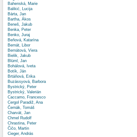
Bahenská, Marie
Balikić, Lucija
Bárta, Jan
Bartha, Ákos
Beneš, Jakub
Benka, Peter
Benko, Juraj
Beňová, Katarína
Bernát, Libor
Bernátová, Viera
Bielik, Jakub
Blüml, Jan
Bohálová, Iveta
Botík, Ján
Brtáňová, Erika
Buzássyová, Barbora
Bystrický, Peter
Bystrický, Valerián
Caccamo, Francesco
Cergol Paradiž, Ana
Černák, Tomáš
Charvát, Jan
Chmel Rudolf
Chrastina, Peter
Čičo, Martin
Cieger, András