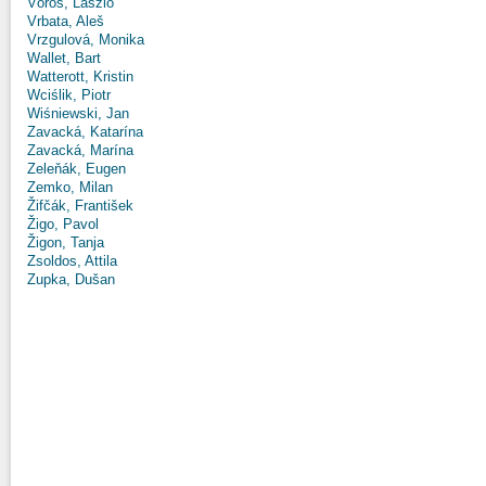
Vörös, László
Vrbata, Aleš
Vrzgulová, Monika
Wallet, Bart
Watterott, Kristin
Wciślik, Piotr
Wiśniewski, Jan
Zavacká, Katarína
Zavacká, Marína
Zeleňák, Eugen
Zemko, Milan
Žifčák, František
Žigo, Pavol
Žigon, Tanja
Zsoldos, Attila
Zupka, Dušan