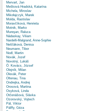
Mervart, Jan
Mešková Hradská, Katarína
Michela, Miroslav
Mikołajczyk, Marek
Molda, Rastislav
Moravčíková, Henrieta
Motnik, Marko
Mureşan, Raluca
Nádaskay, Viliam
Nardelli-Malgrand, Anne-Sophie
Nešťáková, Denisa
Neumann, Tibor
Nodl, Martin
Novák, Jozef
Novotný, Lukáš
Ö. Kovács, József
Olejník, Milan
Olexák, Peter
Oltenau, Tina
Ondrejka, Andrej
Orosová, Martina
Osyková, Linda
Otčenášová, Slávka
Ozorovský, Vojtech
Pál, Viktor
Pálffy, Géza