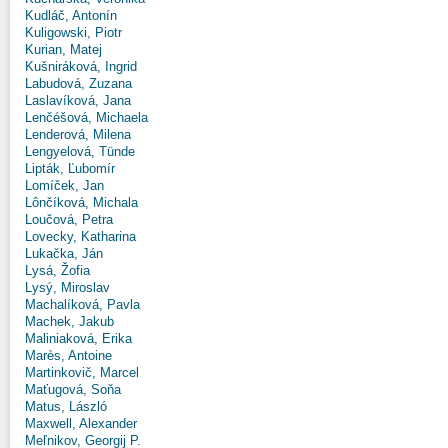
Kudláč, Antonín
Kuligowski, Piotr
Kurian, Matej
Kušniráková, Ingrid
Labudová, Zuzana
Laslavíková, Jana
Lenčéšová, Michaela
Lenderová, Milena
Lengyelová, Tünde
Lipták, Ľubomír
Lomíček, Jan
Lônčíková, Michala
Loučová, Petra
Lovecky, Katharina
Lukačka, Ján
Lysá, Žofia
Lysý, Miroslav
Machalíková, Pavla
Machek, Jakub
Maliniaková, Erika
Marès, Antoine
Martinkovič, Marcel
Maťugová, Soňa
Matus, László
Maxwell, Alexander
Meľnikov, Georgij P.