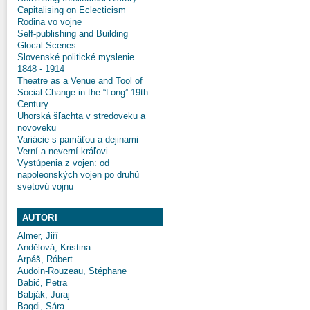
Capitalising on Eclecticism
Rodina vo vojne
Self-publishing and Building
Glocal Scenes
Slovenské politické myslenie
1848 - 1914
Theatre as a Venue and Tool of
Social Change in the “Long” 19th
Century
Uhorská šľachta v stredoveku a
novoveku
Variácie s pamäťou a dejinami
Verní a neverní kráľovi
Vystúpenia z vojen: od
napoleonských vojen po druhú
svetovú vojnu
AUTORI
Almer, Jiří
Andělová, Kristina
Arpáš, Róbert
Audoin-Rouzeau, Stéphane
Babić, Petra
Babják, Juraj
Bagdi, Sára