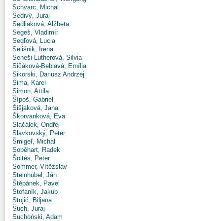
Schvarc, Michal
Šedivý, Juraj
Sedliaková, Alžbeta
Segeš, Vladimír
Segľová, Lucia
Selišnik, Irena
Seneši Lutherová, Silvia
Sičáková-Beblavá, Emília
Sikorski, Dariusz Andrzej
Šima, Karel
Simon, Attila
Šípoš, Gabriel
Šišjaková, Jana
Škorvanková, Eva
Slačálek, Ondřej
Slavkovský, Peter
Šmigeľ, Michal
Soběhart, Radek
Šoltés, Peter
Sommer, Vítězslav
Steinhübel, Ján
Štěpánek, Pavel
Štofaník, Jakub
Stojić, Biljana
Šuch, Juraj
Suchoński, Adam