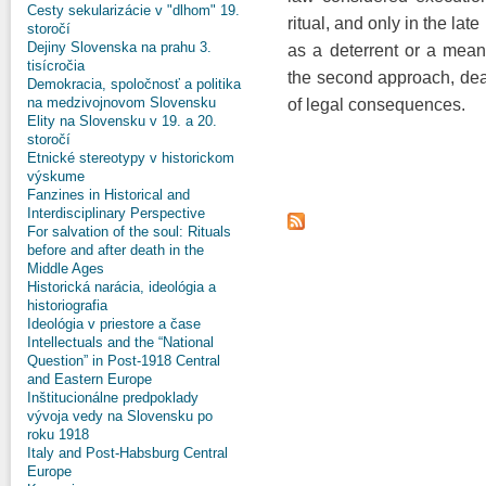
Cesty sekularizácie v "dlhom" 19.
ritual, and only in the la
storočí
Dejiny Slovenska na prahu 3.
as a deterrent or a means
tisícročia
the second approach, deat
Demokracia, spoločnosť a politika
na medzivojnovom Slovensku
of legal consequences.
Elity na Slovensku v 19. a 20.
storočí
Etnické stereotypy v historickom
výskume
Fanzines in Historical and
Interdisciplinary Perspective
For salvation of the soul: Rituals
before and after death in the
Middle Ages
Historická narácia, ideológia a
historiografia
Ideológia v priestore a čase
Intellectuals and the “National
Question” in Post-1918 Central
and Eastern Europe
Inštitucionálne predpoklady
vývoja vedy na Slovensku po
roku 1918
Italy and Post-Habsburg Central
Europe