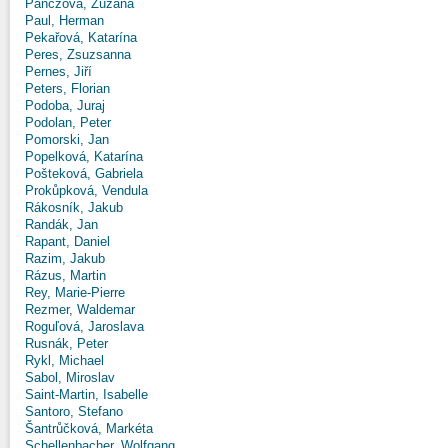
Panczová, Zuzana
Paul, Herman
Pekařová, Katarína
Peres, Zsuzsanna
Pernes, Jiří
Peters, Florian
Podoba, Juraj
Podolan, Peter
Pomorski, Jan
Popelková, Katarína
Pošteková, Gabriela
Prokůpková, Vendula
Rákosník, Jakub
Randák, Jan
Rapant, Daniel
Razim, Jakub
Rázus, Martin
Rey, Marie-Pierre
Rezmer, Waldemar
Roguľová, Jaroslava
Rusnák, Peter
Rykl, Michael
Sabol, Miroslav
Saint-Martin, Isabelle
Santoro, Stefano
Šantrůčková, Markéta
Schellenbacher, Wolfgang