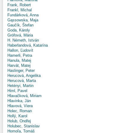
Frank, Robert
Frankl, Michal
Fundárková, Anna
Gąssowska, Maja
Gaučík, Štefan
Goda, Károly
Grófová, Mária
H. Németh, István
Haberlandová, Katarína
Hallon, Ľudovít
Hamerli, Petra
Hanula, Matej
Harvát, Matej
Haslinger, Peter
Herucová, Angelika
Herucová, Marta
Hetényi, Martin
Himl, Pavel
Hlavačková, Miriam
Hlavinka, Ján
Hlavová, Viera
Holec, Roman
Hollý, Karol
Holub, Ondřej
Holubec, Stanislav
Homoľa, Tomáš