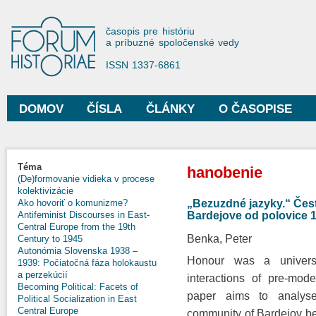
Sko
na
Forum Historiae
časopis pre históriu
hla
a príbuzné spoločenské vedy
obs
ISSN 1337-6861
DOMOV
ČÍSLA
ČLÁNKY
O ČASOPISE
Hlavné menu
Nachádzate sa tu
Téma
hanobenie
(De)formovanie vidieka v procese
kolektivizácie
„Bezuzdné jazyky.“ Česť
Ako hovoriť o komunizme?
Bardejove od polovice 1
Antifeminist Discourses in East-
Central Europe from the 19th
Benka, Peter
Century to 1945
Autonómia Slovenska 1938 –
Honour was a universa
1939: Počiatočná fáza holokaustu
a perzekúcií
interactions of pre-mod
Becoming Political: Facets of
paper aims to analyse
Political Socialization in East
Central Europe
community of Bardejov b