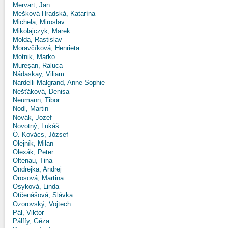
Mervart, Jan
Mešková Hradská, Katarína
Michela, Miroslav
Mikołajczyk, Marek
Molda, Rastislav
Moravčíková, Henrieta
Motnik, Marko
Mureşan, Raluca
Nádaskay, Viliam
Nardelli-Malgrand, Anne-Sophie
Nešťáková, Denisa
Neumann, Tibor
Nodl, Martin
Novák, Jozef
Novotný, Lukáš
Ö. Kovács, József
Olejník, Milan
Olexák, Peter
Oltenau, Tina
Ondrejka, Andrej
Orosová, Martina
Osyková, Linda
Otčenášová, Slávka
Ozorovský, Vojtech
Pál, Viktor
Pálffy, Géza