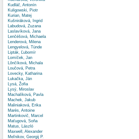
Kudláč, Antonín
Kuligowski, Piotr
Kurian, Matej
Kušniráková, Ingrid
Labudová, Zuzana
Laslavíková, Jana
Lenčéšová, Michaela
Lenderová, Milena
Lengyelová, Tünde
Lipták, Ľubomír
Lomíček, Jan
Lônčíková, Michala
Loučová, Petra
Lovecky, Katharina
Lukačka, Ján
Lysá, Žofia
Lysý, Miroslav
Machalíková, Pavla
Machek, Jakub
Maliniaková, Erika
Marès, Antoine
Martinkovič, Marcel
Maťugová, Soňa
Matus, László
Maxwell, Alexander
Meľnikov, Georgij P.