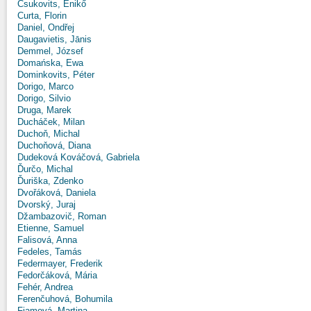
Csukovits, Enikő
Curta, Florin
Daniel, Ondřej
Daugavietis, Jānis
Demmel, József
Domańska, Ewa
Dominkovits, Péter
Dorigo, Marco
Dorigo, Silvio
Druga, Marek
Ducháček, Milan
Duchoň, Michal
Duchoňová, Diana
Dudeková Kováčová, Gabriela
Ďurčo, Michal
Ďuriška, Zdenko
Dvořáková, Daniela
Dvorský, Juraj
Džambazovič, Roman
Etienne, Samuel
Falisová, Anna
Fedeles, Tamás
Federmayer, Frederik
Fedorčáková, Mária
Fehér, Andrea
Ferenčuhová, Bohumila
Fiamová, Martina