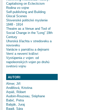
Capitalising on Eclecticism
Rodina vo vojne
Self-publishing and Building
Glocal Scenes
Slovenské politické myslenie
1848 - 1914
Theatre as a Venue and Tool of
Social Change in the “Long” 19th
Century
Uhorská šľachta v stredoveku a
novoveku
Variácie s pamäťou a dejinami
Verní a neverní kráľovi
Vystúpenia z vojen: od
napoleonských vojen po druhú
svetovú vojnu
AUTORI
Almer, Jiří
Andělová, Kristina
Arpáš, Róbert
Audoin-Rouzeau, Stéphane
Babić, Petra
Babják, Juraj
Bagdi, Sára