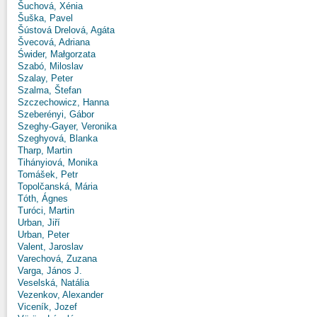
Šuchová, Xénia
Šuška, Pavel
Šústová Drelová, Agáta
Švecová, Adriana
Świder, Małgorzata
Szabó, Miloslav
Szalay, Peter
Szalma, Štefan
Szczechowicz, Hanna
Szeberényi, Gábor
Szeghy-Gayer, Veronika
Szeghyová, Blanka
Tharp, Martin
Tihányiová, Monika
Tomášek, Petr
Topolčanská, Mária
Tóth, Ágnes
Turóci, Martin
Urban, Jiří
Urban, Peter
Valent, Jaroslav
Varechová, Zuzana
Varga, János J.
Veselská, Natália
Vezenkov, Alexander
Viceník, Jozef