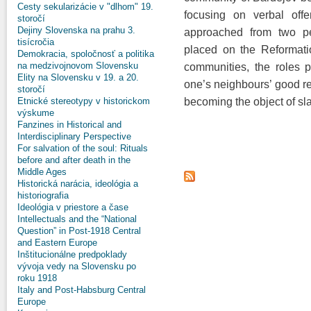
Cesty sekularizácie v "dlhom" 19.
focusing on verbal off
storočí
Dejiny Slovenska na prahu 3.
approached from two per
tisícročia
placed on the Reformati
Demokracia, spoločnosť a politika
na medzivojnovom Slovensku
communities, the roles 
Elity na Slovensku v 19. a 20.
one’s neighbours’ good re
storočí
becoming the object of sl
Etnické stereotypy v historickom
výskume
Fanzines in Historical and
Interdisciplinary Perspective
For salvation of the soul: Rituals
before and after death in the
Middle Ages
Historická narácia, ideológia a
historiografia
Ideológia v priestore a čase
Intellectuals and the “National
Question” in Post-1918 Central
and Eastern Europe
Inštitucionálne predpoklady
vývoja vedy na Slovensku po
roku 1918
Italy and Post-Habsburg Central
Europe