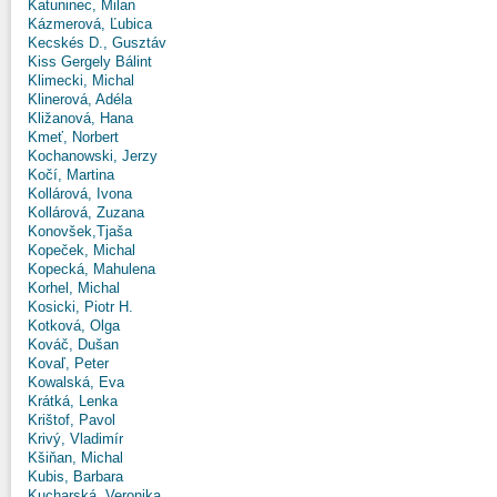
Katuninec, Milan
Kázmerová, Ľubica
Kecskés D., Gusztáv
Kiss Gergely Bálint
Klimecki, Michal
Klinerová, Adéla
Kližanová, Hana
Kmeť, Norbert
Kochanowski, Jerzy
Kočí, Martina
Kollárová, Ivona
Kollárová, Zuzana
Konovšek,Tjaša
Kopeček, Michal
Kopecká, Mahulena
Korhel, Michal
Kosicki, Piotr H.
Kotková, Olga
Kováč, Dušan
Kovaľ, Peter
Kowalská, Eva
Krátká, Lenka
Krištof, Pavol
Krivý, Vladimír
Kšiňan, Michal
Kubis, Barbara
Kucharská, Veronika