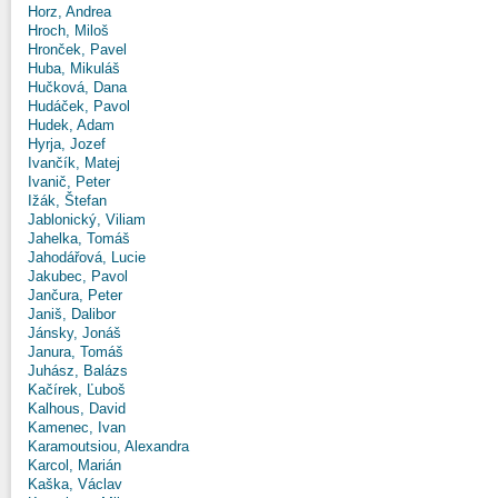
Horz, Andrea
Hroch, Miloš
Hronček, Pavel
Huba, Mikuláš
Hučková, Dana
Hudáček, Pavol
Hudek, Adam
Hyrja, Jozef
Ivančík, Matej
Ivanič, Peter
Ižák, Štefan
Jablonický, Viliam
Jahelka, Tomáš
Jahodářová, Lucie
Jakubec, Pavol
Jančura, Peter
Janiš, Dalibor
Jánsky, Jonáš
Janura, Tomáš
Juhász, Balázs
Kačírek, Ľuboš
Kalhous, David
Kamenec, Ivan
Karamoutsiou, Alexandra
Karcol, Marián
Kaška, Václav