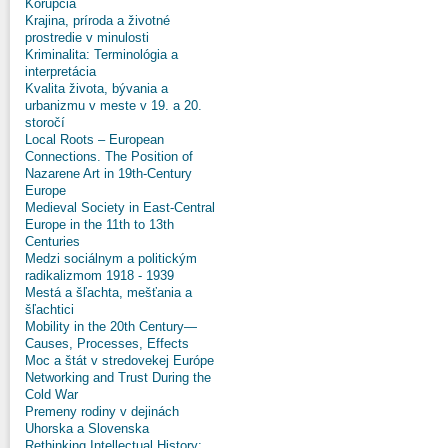
Korupcia
Krajina, príroda a životné
prostredie v minulosti
Kriminalita: Terminológia a
interpretácia
Kvalita života, bývania a
urbanizmu v meste v 19. a 20.
storočí
Local Roots – European
Connections. The Position of
Nazarene Art in 19th-Century
Europe
Medieval Society in East-Central
Europe in the 11th to 13th
Centuries
Medzi sociálnym a politickým
radikalizmom 1918 - 1939
Mestá a šľachta, mešťania a
šľachtici
Mobility in the 20th Century—
Causes, Processes, Effects
Moc a štát v stredovekej Európe
Networking and Trust During the
Cold War
Premeny rodiny v dejinách
Uhorska a Slovenska
Rethinking Intellectual History: