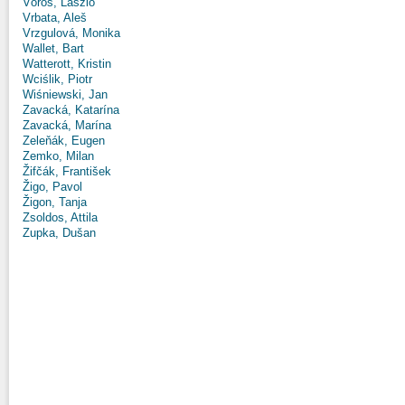
Vörös, László
Vrbata, Aleš
Vrzgulová, Monika
Wallet, Bart
Watterott, Kristin
Wciślik, Piotr
Wiśniewski, Jan
Zavacká, Katarína
Zavacká, Marína
Zeleňák, Eugen
Zemko, Milan
Žifčák, František
Žigo, Pavol
Žigon, Tanja
Zsoldos, Attila
Zupka, Dušan