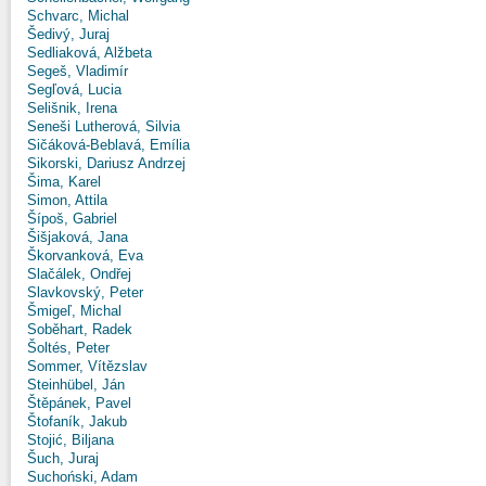
Schvarc, Michal
Šedivý, Juraj
Sedliaková, Alžbeta
Segeš, Vladimír
Segľová, Lucia
Selišnik, Irena
Seneši Lutherová, Silvia
Sičáková-Beblavá, Emília
Sikorski, Dariusz Andrzej
Šima, Karel
Simon, Attila
Šípoš, Gabriel
Šišjaková, Jana
Škorvanková, Eva
Slačálek, Ondřej
Slavkovský, Peter
Šmigeľ, Michal
Soběhart, Radek
Šoltés, Peter
Sommer, Vítězslav
Steinhübel, Ján
Štěpánek, Pavel
Štofaník, Jakub
Stojić, Biljana
Šuch, Juraj
Suchoński, Adam