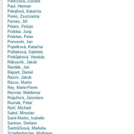
Panczová, Zuzana
Paul, Herman
Pekařová, Katarína
Peres, Zsuzsanna
Pernes, Jiří
Peters, Florian
Podoba, Juraj
Podolan, Peter
Pomorski, Jan
Popelková, Katarína
Pošteková, Gabriela
Prokůpková, Vendula
Rákosník, Jakub
Randák, Jan
Rapant, Daniel
Razim, Jakub
Rázus, Martin
Rey, Marie-Pierre
Rezmer, Waldemar
Roguľová, Jaroslava
Rusnák, Peter
Rykl, Michael
Sabol, Miroslav
Saint-Martin, Isabelle
Santoro, Stefano
Šantrůčková, Markéta
Schellenbacher, Wolfgang