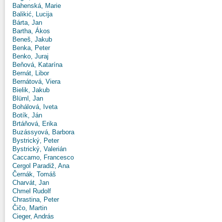
Bahenská, Marie
Balikić, Lucija
Bárta, Jan
Bartha, Ákos
Beneš, Jakub
Benka, Peter
Benko, Juraj
Beňová, Katarína
Bernát, Libor
Bernátová, Viera
Bielik, Jakub
Blüml, Jan
Bohálová, Iveta
Botík, Ján
Brtáňová, Erika
Buzássyová, Barbora
Bystrický, Peter
Bystrický, Valerián
Caccamo, Francesco
Cergol Paradiž, Ana
Černák, Tomáš
Charvát, Jan
Chmel Rudolf
Chrastina, Peter
Čičo, Martin
Cieger, András