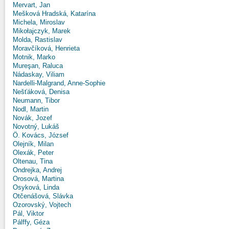
Mervart, Jan
Mešková Hradská, Katarína
Michela, Miroslav
Mikołajczyk, Marek
Molda, Rastislav
Moravčíková, Henrieta
Motnik, Marko
Mureşan, Raluca
Nádaskay, Viliam
Nardelli-Malgrand, Anne-Sophie
Nešťáková, Denisa
Neumann, Tibor
Nodl, Martin
Novák, Jozef
Novotný, Lukáš
Ö. Kovács, József
Olejník, Milan
Olexák, Peter
Oltenau, Tina
Ondrejka, Andrej
Orosová, Martina
Osyková, Linda
Otčenášová, Slávka
Ozorovský, Vojtech
Pál, Viktor
Pálffy, Géza