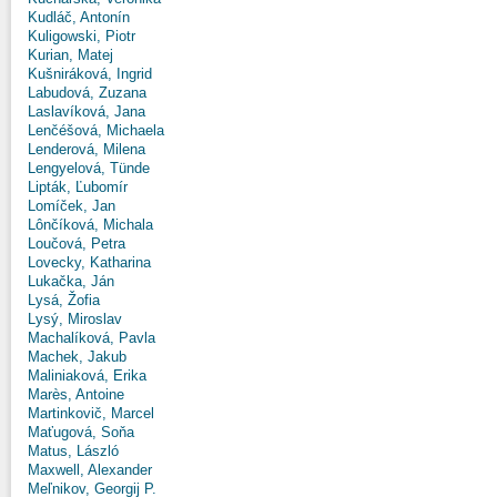
Kudláč, Antonín
Kuligowski, Piotr
Kurian, Matej
Kušniráková, Ingrid
Labudová, Zuzana
Laslavíková, Jana
Lenčéšová, Michaela
Lenderová, Milena
Lengyelová, Tünde
Lipták, Ľubomír
Lomíček, Jan
Lônčíková, Michala
Loučová, Petra
Lovecky, Katharina
Lukačka, Ján
Lysá, Žofia
Lysý, Miroslav
Machalíková, Pavla
Machek, Jakub
Maliniaková, Erika
Marès, Antoine
Martinkovič, Marcel
Maťugová, Soňa
Matus, László
Maxwell, Alexander
Meľnikov, Georgij P.