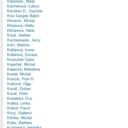
Katuninec, Milan
Kázmerová, Ľubica
Kecskés D., Gusztáv
Kiss Gergely Bálint
Klimecki, Michal
Klinerová, Adéla
Kližanová, Hana
Kmeť, Norbert
Kochanowski, Jerzy
Kočí, Martina
Kollárová, Ivona
Kollárová, Zuzana
Konovšek,Tjaša
Kopeček, Michal
Kopecká, Mahulena
Korhel, Michal
Kosicki, Piotr H.
Kotková, Olga
Kováč, Dušan
Kovaľ, Peter
Kowalská, Eva
Krátká, Lenka
Krištof, Pavol
Krivý, Vladimír
Kšiňan, Michal
Kubis, Barbara
Kucharská, Veronika