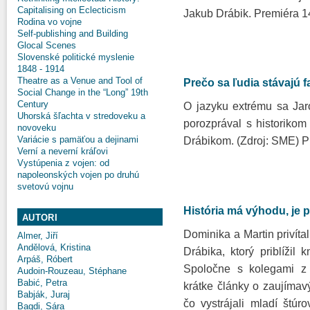
Capitalising on Eclecticism
Jakub Drábik. Premiéra 1
Rodina vo vojne
Self-publishing and Building
Glocal Scenes
Slovenské politické myslenie
1848 - 1914
Theatre as a Venue and Tool of
Prečo sa ľudia stávajú f
Social Change in the “Long” 19th
Century
O jazyku extrému sa Jar
Uhorská šľachta v stredoveku a
porozprával s historiko
novoveku
Variácie s pamäťou a dejinami
Drábikom. (Zdroj: SME) P
Verní a neverní kráľovi
Vystúpenia z vojen: od
napoleonských vojen po druhú
svetovú vojnu
História má výhodu, je 
AUTORI
Dominika a Martin privít
Almer, Jiří
Andělová, Kristina
Drábika, ktorý priblížil
Arpáš, Róbert
Spoločne s kolegami z 
Audoin-Rouzeau, Stéphane
Babić, Petra
krátke články o zaujímavý
Babják, Juraj
čo vystrájali mladí štúr
Bagdi, Sára