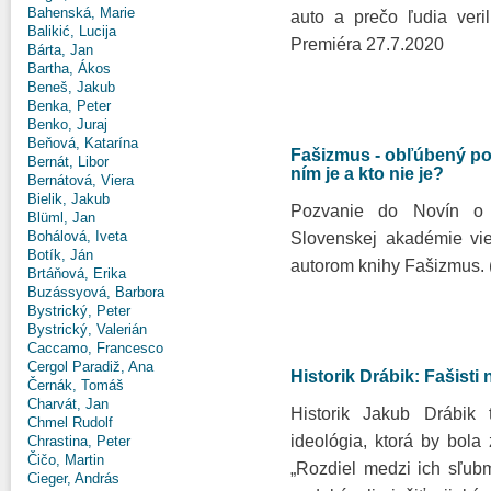
Bahenská, Marie
auto a prečo ľudia veri
Balikić, Lucija
Premiéra 27.7.2020
Bárta, Jan
Bartha, Ákos
Beneš, Jakub
Benka, Peter
Benko, Juraj
Beňová, Katarína
Fašizmus - obľúbený poj
Bernát, Libor
ním je a kto nie je?
Bernátová, Viera
Bielik, Jakub
Pozvanie do Novín o 1
Blüml, Jan
Bohálová, Iveta
Slovenskej akadémie vie
Botík, Ján
autorom knihy Fašizmus. 
Brtáňová, Erika
Buzássyová, Barbora
Bystrický, Peter
Bystrický, Valerián
Caccamo, Francesco
Cergol Paradiž, Ana
Historik Drábik: Fašisti 
Černák, Tomáš
Charvát, Jan
Historik Jakub Drábik t
Chmel Rudolf
ideológia, ktorá by bol
Chrastina, Peter
Čičo, Martin
„Rozdiel medzi ich sľubm
Cieger, András