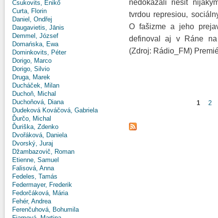
nedokázali riešiť nija
Csukovits, Enikő
Curta, Florin
tvrdou represiou, sociál
Daniel, Ondřej
O fašizme a jeho prejav
Daugavietis, Jānis
Demmel, József
definoval aj v Ráne n
Domańska, Ewa
(Zdroj: Rádio_FM) Premié
Dominkovits, Péter
Dorigo, Marco
Dorigo, Silvio
Druga, Marek
Ducháček, Milan
Duchoň, Michal
Duchoňová, Diana
1
2
Stránky
Dudeková Kováčová, Gabriela
Ďurčo, Michal
Ďuriška, Zdenko
Dvořáková, Daniela
Dvorský, Juraj
Džambazovič, Roman
Etienne, Samuel
Falisová, Anna
Fedeles, Tamás
Federmayer, Frederik
Fedorčáková, Mária
Fehér, Andrea
Ferenčuhová, Bohumila
Fiamová, Martina