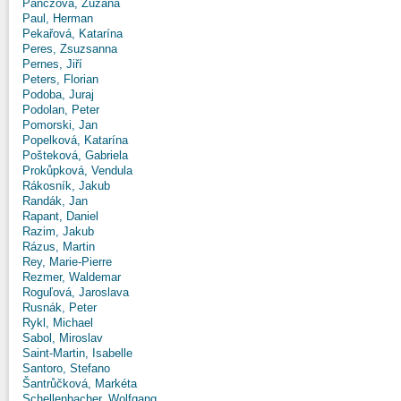
Panczová, Zuzana
Paul, Herman
Pekařová, Katarína
Peres, Zsuzsanna
Pernes, Jiří
Peters, Florian
Podoba, Juraj
Podolan, Peter
Pomorski, Jan
Popelková, Katarína
Pošteková, Gabriela
Prokůpková, Vendula
Rákosník, Jakub
Randák, Jan
Rapant, Daniel
Razim, Jakub
Rázus, Martin
Rey, Marie-Pierre
Rezmer, Waldemar
Roguľová, Jaroslava
Rusnák, Peter
Rykl, Michael
Sabol, Miroslav
Saint-Martin, Isabelle
Santoro, Stefano
Šantrůčková, Markéta
Schellenbacher, Wolfgang