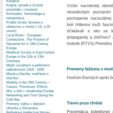
Korupcia
Krajina, príroda a životné
Vzťah nacistickej ideo
prostredie v minulosti
nevedeckým poznaním 
Kriminalita: Terminológia a
interpretácia
pochopenie iracionálnej
Kvalita života, bývania a
boli Hitlerovi muži fasc
urbanizmu v meste v 19. a 20.
očakávali a ako sa to
storočí
Local Roots – European
propagandy a zločinov? J
Connections. The Position of
historik (RTVS) Premiéra
Nazarene Art in 19th-Century
Europe
Medieval Society in East-Central
Europe in the 11th to 13th
Centuries
Medzi sociálnym a politickým
Premeny fašizmu v mod
radikalizmom 1918 - 1939
Mestá a šľachta, mešťania a
Hosťom Ranných správ bo
šľachtici
Mobility in the 20th Century—
Causes, Processes, Effects
Moc a štát v stredovekej Európe
Networking and Trust During the
Cold War
Tisovi poza chrbát
Premeny rodiny v dejinách
Uhorska a Slovenska
Prezentácia kolektívnej
Rethinking Intellectual History: