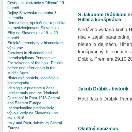
Cesty sekularizácie v "dlhom" 19.
storočí
Dejiny Slovenska na prahu 3.
S Jakubom Drábikom ni
tisícročia
Hitler a konšpirácie
Demokracia, spoločnosť a politika
na medzivojnovom Slovensku
Nedávno vydaná kniha Hit
Elity na Slovensku v 19. a 20.
ríša v zajatí paranoidn
storočí
Etnické stereotypy v historickom
nielen o dejinách, Hitle
výskume
konšpiračných teóriách 
Fanzines in Historical and
Interdisciplinary Perspective
Drábik. Premiéra 29.10.2
For salvation of the soul: Rituals
before and after death in the
Middle Ages
Historická narácia, ideológia a
historiografia
Ideológia v priestore a čase
Jakub Drábik - historik
Intellectuals and the “National
Question” in Post-1918 Central
Hosť Jakub Drábik. Prem
and Eastern Europe
Inštitucionálne predpoklady
vývoja vedy na Slovensku po
roku 1918
Italy and Post-Habsburg Central
Europe
Okultný nacizmus