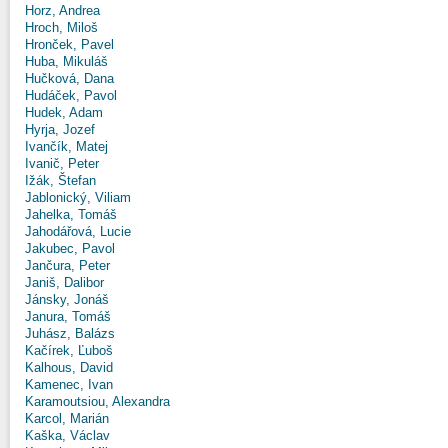
Horz, Andrea
Hroch, Miloš
Hronček, Pavel
Huba, Mikuláš
Hučková, Dana
Hudáček, Pavol
Hudek, Adam
Hyrja, Jozef
Ivančík, Matej
Ivanič, Peter
Ižák, Štefan
Jablonický, Viliam
Jahelka, Tomáš
Jahodářová, Lucie
Jakubec, Pavol
Jančura, Peter
Janiš, Dalibor
Jánsky, Jonáš
Janura, Tomáš
Juhász, Balázs
Kačírek, Ľuboš
Kalhous, David
Kamenec, Ivan
Karamoutsiou, Alexandra
Karcol, Marián
Kaška, Václav