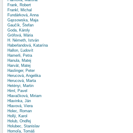
Frank, Robert
Frankl, Michal
Fundárková, Anna
Gąssowska, Maja
Gaučík, Štefan
Goda, Károly
Grófová, Mária
H. Németh, István
Haberlandová, Katarína
Hallon, Ľudovít
Hamerli, Petra
Hanula, Matej
Harvát, Matej
Haslinger, Peter
Herucová, Angelika
Herucová, Marta
Hetényi, Martin
Himl, Pavel
Hlavačková, Miriam
Hlavinka, Ján
Hlavová, Viera
Holec, Roman
Hollý, Karol
Holub, Ondřej
Holubec, Stanislav
Homoľa, Tomáš