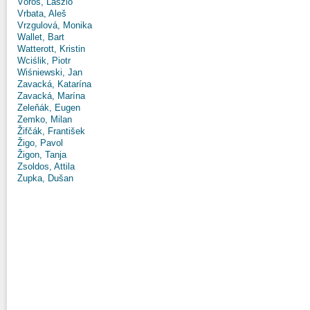
Vörös, László
Vrbata, Aleš
Vrzgulová, Monika
Wallet, Bart
Watterott, Kristin
Wciślik, Piotr
Wiśniewski, Jan
Zavacká, Katarína
Zavacká, Marína
Zeleňák, Eugen
Zemko, Milan
Žifčák, František
Žigo, Pavol
Žigon, Tanja
Zsoldos, Attila
Zupka, Dušan