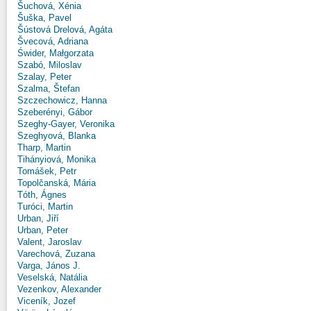
Šuchová, Xénia
Šuška, Pavel
Šústová Drelová, Agáta
Švecová, Adriana
Świder, Małgorzata
Szabó, Miloslav
Szalay, Peter
Szalma, Štefan
Szczechowicz, Hanna
Szeberényi, Gábor
Szeghy-Gayer, Veronika
Szeghyová, Blanka
Tharp, Martin
Tihányiová, Monika
Tomášek, Petr
Topolčanská, Mária
Tóth, Ágnes
Turóci, Martin
Urban, Jiří
Urban, Peter
Valent, Jaroslav
Varechová, Zuzana
Varga, János J.
Veselská, Natália
Vezenkov, Alexander
Viceník, Jozef