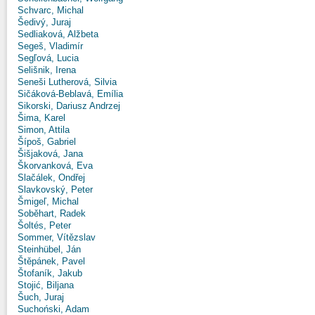
Schvarc, Michal
Šedivý, Juraj
Sedliaková, Alžbeta
Segeš, Vladimír
Segľová, Lucia
Selišnik, Irena
Seneši Lutherová, Silvia
Sičáková-Beblavá, Emília
Sikorski, Dariusz Andrzej
Šima, Karel
Simon, Attila
Šípoš, Gabriel
Šišjaková, Jana
Škorvanková, Eva
Slačálek, Ondřej
Slavkovský, Peter
Šmigeľ, Michal
Soběhart, Radek
Šoltés, Peter
Sommer, Vítězslav
Steinhübel, Ján
Štěpánek, Pavel
Štofaník, Jakub
Stojić, Biljana
Šuch, Juraj
Suchoński, Adam