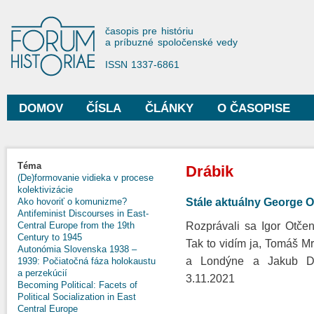
Sko
na
Forum Historiae
časopis pre históriu
hla
a príbuzné spoločenské vedy
obs
ISSN 1337-6861
DOMOV
ČÍSLA
ČLÁNKY
O ČASOPISE
Hlavné menu
Nachádzate sa tu
Téma
Drábik
(De)formovanie vidieka v procese
kolektivizácie
Stále aktuálny George O
Ako hovoriť o komunizme?
Antifeminist Discourses in East-
Rozprávali sa Igor Otčen
Central Europe from the 19th
Century to 1945
Tak to vidím ja, Tomáš Mr
Autonómia Slovenska 1938 –
a Londýne a Jakub Dráb
1939: Počiatočná fáza holokaustu
a perzekúcií
3.11.2021
Becoming Political: Facets of
Political Socialization in East
Central Europe