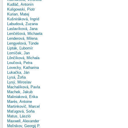
Kudláč, Antonín
Kuligowski, Piotr
Kurian, Matej
Kušniráková, Ingrid
Labudová, Zuzana
Laslavíková, Jana
Lenčéšová, Michaela
Lenderová, Milena
Lengyelová, Tünde
Lipták, Ľubomír
Lomíček, Jan
Lônčíková, Michala
Loučová, Petra
Lovecky, Katharina
Lukačka, Ján
Lysá, Žofia
Lysý, Miroslav
Machalíková, Pavla
Machek, Jakub
Maliniaková, Erika
Marès, Antoine
Martinkovič, Marcel
Maťugová, Soňa
Matus, László
Maxwell, Alexander
Meľnikov, Georgij P.