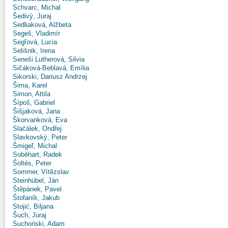
Schvarc, Michal
Šedivý, Juraj
Sedliaková, Alžbeta
Segeš, Vladimír
Segľová, Lucia
Selišnik, Irena
Seneši Lutherová, Silvia
Sičáková-Beblavá, Emília
Sikorski, Dariusz Andrzej
Šima, Karel
Simon, Attila
Šípoš, Gabriel
Šišjaková, Jana
Škorvanková, Eva
Slačálek, Ondřej
Slavkovský, Peter
Šmigeľ, Michal
Soběhart, Radek
Šoltés, Peter
Sommer, Vítězslav
Steinhübel, Ján
Štěpánek, Pavel
Štofaník, Jakub
Stojić, Biljana
Šuch, Juraj
Suchoński, Adam