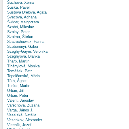
Šuchová, Xénia
Šuška, Pavel
Šústová Drelová, Agáta
Švecová, Adriana
Świder, Małgorzata
Szabó, Miloslav
Szalay, Peter
Szalma, Štefan
Szczechowicz, Hanna
Szeberényi, Gábor
Szeghy-Gayer, Veronika
Szeghyová, Blanka
Tharp, Martin
Tihányiová, Monika
Tomášek, Petr
Topolčanská, Mária
Tóth, Ágnes
Turóci, Martin
Urban, Jiří
Urban, Peter
Valent, Jaroslav
Varechová, Zuzana
Varga, János J.
Veselská, Natália
Vezenkov, Alexander
Viceník, Jozef