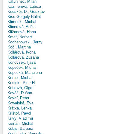
Katuninec, Milan
Kázmerová, Ľubica
Kecskés D., Gusztáv
Kiss Gergely Bálint
Klimecki, Michal
Klinerová, Adéla
Kližanová, Hana
Kmeť, Norbert
Kochanowski, Jerzy
Kočí, Martina
Kollárová, Ivona
Kollárová, Zuzana
Konovšek,Tjaša
Kopeček, Michal
Kopecká, Mahulena
Korhel, Michal
Kosicki, Piotr H.
Kotková, Olga
Kováč, Dušan
Kovaľ, Peter
Kowalská, Eva
Krátká, Lenka
Krištof, Pavol
Krivý, Vladimír
Kšiňan, Michal
Kubis, Barbara
Kucharská, Veronika