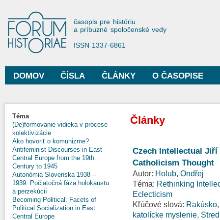
Sko
na
Forum Historiae
časopis pre históriu
hla
a príbuzné spoločenské vedy
obs
ISSN 1337-6861
DOMOV
ČÍSLA
ČLÁNKY
O ČASOPISE
Hlavné menu
Téma
Články
(De)formovanie vidieka v procese
kolektivizácie
Ako hovoriť o komunizme?
Antifeminist Discourses in East-
Czech Intellectual Jiř
Central Europe from the 19th
Catholicism Thought
Century to 1945
Autor:
Holub, Ondřej
Autonómia Slovenska 1938 –
1939: Počiatočná fáza holokaustu
Téma:
Rethinking Intelle
a perzekúcií
Eclecticism
Becoming Political: Facets of
Kľúčové slová:
Rakúsko
Political Socialization in East
katolícke myslenie
,
Stre
Central Europe