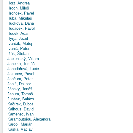
Horz, Andrea
Hroch, Miloš
Hronček, Pavel
Huba, Mikuláš
Hučková, Dana
Hudáček, Pavol
Hudek, Adam
Hyrja, Jozef
Ivančík, Matej
Ivanič, Peter
Ižák, Štefan
Jablonický, Viliam
Jahelka, Tomáš
Jahodářová, Lucie
Jakubec, Pavol
Jančura, Peter
Janiš, Dalibor
Jánsky, Jonáš
Janura, Tomáš
Juhász, Balázs
Kačírek, Ľuboš
Kalhous, David
Kamenec, Ivan
Karamoutsiou, Alexandra
Karcol, Marián
Kaška, Václav