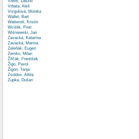
Vörös, László
Vrbata, Aleš
Vrzgulová, Monika
Wallet, Bart
Watterott, Kristin
Wciślik, Piotr
Wiśniewski, Jan
Zavacká, Katarína
Zavacká, Marína
Zeleňák, Eugen
Zemko, Milan
Žifčák, František
Žigo, Pavol
Žigon, Tanja
Zsoldos, Attila
Zupka, Dušan