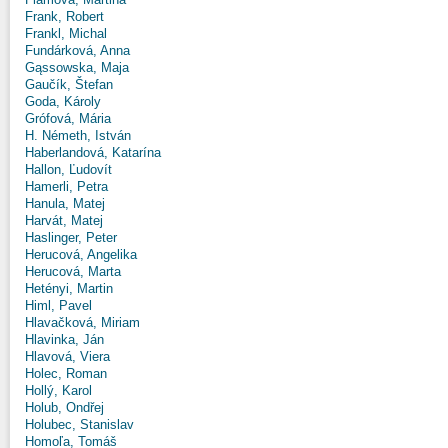
Frank, Robert
Frankl, Michal
Fundárková, Anna
Gąssowska, Maja
Gaučík, Štefan
Goda, Károly
Grófová, Mária
H. Németh, István
Haberlandová, Katarína
Hallon, Ľudovít
Hamerli, Petra
Hanula, Matej
Harvát, Matej
Haslinger, Peter
Herucová, Angelika
Herucová, Marta
Hetényi, Martin
Himl, Pavel
Hlavačková, Miriam
Hlavinka, Ján
Hlavová, Viera
Holec, Roman
Hollý, Karol
Holub, Ondřej
Holubec, Stanislav
Homoľa, Tomáš