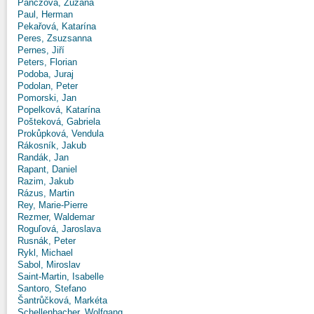
Panczová, Zuzana
Paul, Herman
Pekařová, Katarína
Peres, Zsuzsanna
Pernes, Jiří
Peters, Florian
Podoba, Juraj
Podolan, Peter
Pomorski, Jan
Popelková, Katarína
Pošteková, Gabriela
Prokůpková, Vendula
Rákosník, Jakub
Randák, Jan
Rapant, Daniel
Razim, Jakub
Rázus, Martin
Rey, Marie-Pierre
Rezmer, Waldemar
Roguľová, Jaroslava
Rusnák, Peter
Rykl, Michael
Sabol, Miroslav
Saint-Martin, Isabelle
Santoro, Stefano
Šantrůčková, Markéta
Schellenbacher, Wolfgang