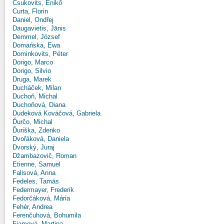
Csukovits, Enikő
Curta, Florin
Daniel, Ondřej
Daugavietis, Jānis
Demmel, József
Domańska, Ewa
Dominkovits, Péter
Dorigo, Marco
Dorigo, Silvio
Druga, Marek
Ducháček, Milan
Duchoň, Michal
Duchoňová, Diana
Dudeková Kováčová, Gabriela
Ďurčo, Michal
Ďuriška, Zdenko
Dvořáková, Daniela
Dvorský, Juraj
Džambazovič, Roman
Etienne, Samuel
Falisová, Anna
Fedeles, Tamás
Federmayer, Frederik
Fedorčáková, Mária
Fehér, Andrea
Ferenčuhová, Bohumila
Fiamová, Martina