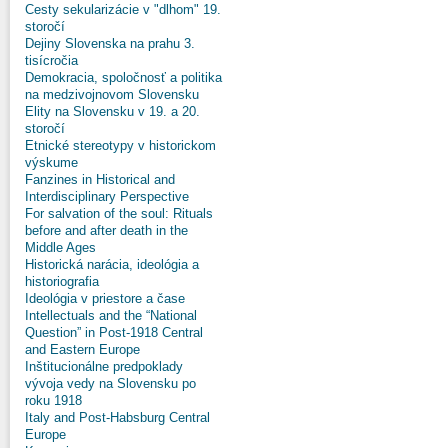
Cesty sekularizácie v "dlhom" 19.
storočí
Dejiny Slovenska na prahu 3.
tisícročia
Demokracia, spoločnosť a politika
na medzivojnovom Slovensku
Elity na Slovensku v 19. a 20.
storočí
Etnické stereotypy v historickom
výskume
Fanzines in Historical and
Interdisciplinary Perspective
For salvation of the soul: Rituals
before and after death in the
Middle Ages
Historická narácia, ideológia a
historiografia
Ideológia v priestore a čase
Intellectuals and the “National
Question” in Post-1918 Central
and Eastern Europe
Inštitucionálne predpoklady
vývoja vedy na Slovensku po
roku 1918
Italy and Post-Habsburg Central
Europe