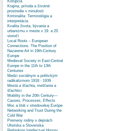
Korupcia
Krajina, príroda a životné
prostredie v minulosti
Kriminalita: Terminológia a
interpretácia
Kvalita života, bývania a
urbanizmu v meste v 19. a 20.
storočí
Local Roots – European
Connections. The Position of
Nazarene Art in 19th-Century
Europe
Medieval Society in East-Central
Europe in the 11th to 13th
Centuries
Medzi sociálnym a politickým
radikalizmom 1918 - 1939
Mestá a šľachta, mešťania a
šľachtici
Mobility in the 20th Century—
Causes, Processes, Effects
Moc a štát v stredovekej Európe
Networking and Trust During the
Cold War
Premeny rodiny v dejinách
Uhorska a Slovenska
Rethinking Intellectual History: