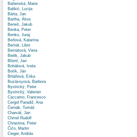
Bahenská, Marie
Balikić, Lucija
Bárta, Jan
Bartha, Ákos
Beneš, Jakub
Benka, Peter
Benko, Juraj
Beňová, Katarína
Bernát, Libor
Bernátová, Viera
Bielik, Jakub
Blüml, Jan
Bohálová, Iveta
Botík, Ján
Brtáňová, Erika
Buzássyová, Barbora
Bystrický, Peter
Bystrický, Valerián
Caccamo, Francesco
Cergol Paradiž, Ana
Černák, Tomáš
Charvát, Jan
Chmel Rudolf
Chrastina, Peter
Čičo, Martin
Cieger, András