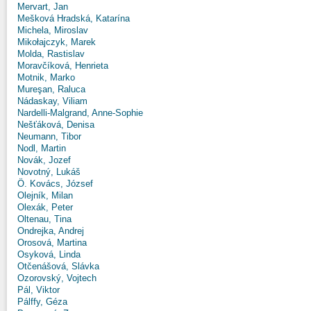
Mervart, Jan
Mešková Hradská, Katarína
Michela, Miroslav
Mikołajczyk, Marek
Molda, Rastislav
Moravčíková, Henrieta
Motnik, Marko
Mureşan, Raluca
Nádaskay, Viliam
Nardelli-Malgrand, Anne-Sophie
Nešťáková, Denisa
Neumann, Tibor
Nodl, Martin
Novák, Jozef
Novotný, Lukáš
Ö. Kovács, József
Olejník, Milan
Olexák, Peter
Oltenau, Tina
Ondrejka, Andrej
Orosová, Martina
Osyková, Linda
Otčenášová, Slávka
Ozorovský, Vojtech
Pál, Viktor
Pálffy, Géza