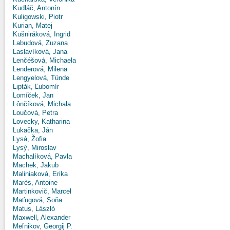
Kudláč, Antonín
Kuligowski, Piotr
Kurian, Matej
Kušniráková, Ingrid
Labudová, Zuzana
Laslavíková, Jana
Lenčéšová, Michaela
Lenderová, Milena
Lengyelová, Tünde
Lipták, Ľubomír
Lomíček, Jan
Lônčíková, Michala
Loučová, Petra
Lovecky, Katharina
Lukačka, Ján
Lysá, Žofia
Lysý, Miroslav
Machalíková, Pavla
Machek, Jakub
Maliniaková, Erika
Marès, Antoine
Martinkovič, Marcel
Maťugová, Soňa
Matus, László
Maxwell, Alexander
Meľnikov, Georgij P.