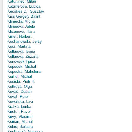
Katuninec, Milan
Kázmerová, Ľubica
Kecskés D., Gusztáv
Kiss Gergely Bálint
Klimecki, Michal
Klinerová, Adéla
Kližanová, Hana
Kmeť, Norbert
Kochanowski, Jerzy
Kočí, Martina
Kollárová, Ivona
Kollárová, Zuzana
Konovšek,Tjaša
Kopeček, Michal
Kopecká, Mahulena
Korhel, Michal
Kosicki, Piotr H.
Kotková, Olga
Kováč, Dušan
Kovaľ, Peter
Kowalská, Eva
Krátká, Lenka
Krištof, Pavol
Krivý, Vladimír
Kšiňan, Michal
Kubis, Barbara
Kucharská, Veronika