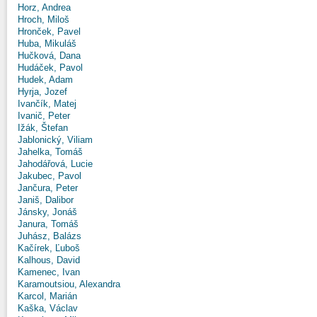
Horz, Andrea
Hroch, Miloš
Hronček, Pavel
Huba, Mikuláš
Hučková, Dana
Hudáček, Pavol
Hudek, Adam
Hyrja, Jozef
Ivančík, Matej
Ivanič, Peter
Ižák, Štefan
Jablonický, Viliam
Jahelka, Tomáš
Jahodářová, Lucie
Jakubec, Pavol
Jančura, Peter
Janiš, Dalibor
Jánsky, Jonáš
Janura, Tomáš
Juhász, Balázs
Kačírek, Ľuboš
Kalhous, David
Kamenec, Ivan
Karamoutsiou, Alexandra
Karcol, Marián
Kaška, Václav