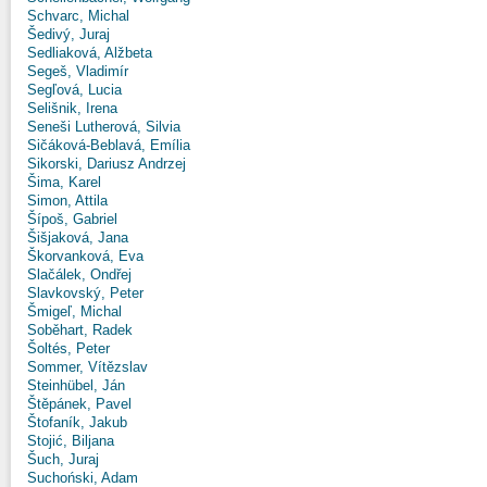
Schvarc, Michal
Šedivý, Juraj
Sedliaková, Alžbeta
Segeš, Vladimír
Segľová, Lucia
Selišnik, Irena
Seneši Lutherová, Silvia
Sičáková-Beblavá, Emília
Sikorski, Dariusz Andrzej
Šima, Karel
Simon, Attila
Šípoš, Gabriel
Šišjaková, Jana
Škorvanková, Eva
Slačálek, Ondřej
Slavkovský, Peter
Šmigeľ, Michal
Soběhart, Radek
Šoltés, Peter
Sommer, Vítězslav
Steinhübel, Ján
Štěpánek, Pavel
Štofaník, Jakub
Stojić, Biljana
Šuch, Juraj
Suchoński, Adam