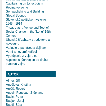
Capitalising on Eclecticism
Rodina vo vojne
Self-publishing and Building
Glocal Scenes
Slovenské politické myslenie
1848 - 1914
Theatre as a Venue and Tool of
Social Change in the “Long” 19th
Century
Uhorská šľachta v stredoveku a
novoveku
Variácie s pamäťou a dejinami
Verní a neverní kráľovi
Vystúpenia z vojen: od
napoleonských vojen po druhú
svetovú vojnu
AUTORI
Almer, Jiří
Andělová, Kristina
Arpáš, Róbert
Audoin-Rouzeau, Stéphane
Babić, Petra
Babják, Juraj
Bagdi, Sára