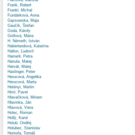
Frank, Robert
Frankl, Michal
Fundárková, Anna
Gąssowska, Maja
Gaučík, Štefan
Goda, Károly
Grófová, Mária
H. Németh, István
Haberlandová, Katarína
Hallon, Ľudovít
Hamerli, Petra
Hanula, Matej
Harvát, Matej
Haslinger, Peter
Herucová, Angelika
Herucová, Marta
Hetényi, Martin
Himl, Pavel
Hlavačková, Miriam
Hlavinka, Ján
Hlavová, Viera
Holec, Roman
Hollý, Karol
Holub, Ondřej
Holubec, Stanislav
Homoľa, Tomáš