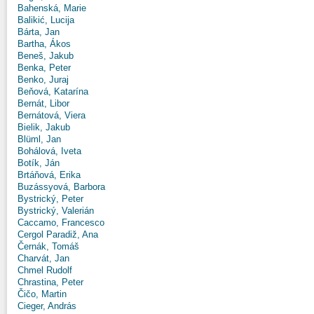
Bahenská, Marie
Balikić, Lucija
Bárta, Jan
Bartha, Ákos
Beneš, Jakub
Benka, Peter
Benko, Juraj
Beňová, Katarína
Bernát, Libor
Bernátová, Viera
Bielik, Jakub
Blüml, Jan
Bohálová, Iveta
Botík, Ján
Brtáňová, Erika
Buzássyová, Barbora
Bystrický, Peter
Bystrický, Valerián
Caccamo, Francesco
Cergol Paradiž, Ana
Černák, Tomáš
Charvát, Jan
Chmel Rudolf
Chrastina, Peter
Čičo, Martin
Cieger, András