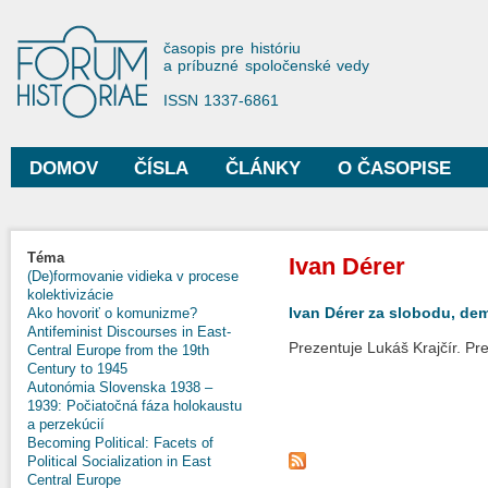
Sko
na
Forum Historiae
časopis pre históriu
hla
a príbuzné spoločenské vedy
obs
ISSN 1337-6861
DOMOV
ČÍSLA
ČLÁNKY
O ČASOPISE
Hlavné menu
Nachádzate sa tu
Téma
Ivan Dérer
(De)formovanie vidieka v procese
kolektivizácie
Ivan Dérer za slobodu, de
Ako hovoriť o komunizme?
Antifeminist Discourses in East-
Prezentuje Lukáš Krajčír. P
Central Europe from the 19th
Century to 1945
Autonómia Slovenska 1938 –
1939: Počiatočná fáza holokaustu
a perzekúcií
Becoming Political: Facets of
Political Socialization in East
Central Europe