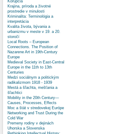
Korupcia
Krajina, príroda a životné
prostredie v minulosti
Kriminalita: Terminológia a
interpretácia
Kvalita života, bývania a
urbanizmu v meste v 19. a 20.
storočí
Local Roots – European
Connections. The Position of
Nazarene Art in 19th-Century
Europe
Medieval Society in East-Central
Europe in the 11th to 13th
Centuries
Medzi sociálnym a politickým
radikalizmom 1918 - 1939
Mestá a šľachta, mešťania a
šľachtici
Mobility in the 20th Century—
Causes, Processes, Effects
Moc a štát v stredovekej Európe
Networking and Trust During the
Cold War
Premeny rodiny v dejinách
Uhorska a Slovenska
Rethinking Intellectual History: