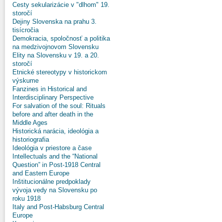
Cesty sekularizácie v "dlhom" 19.
storočí
Dejiny Slovenska na prahu 3.
tisícročia
Demokracia, spoločnosť a politika
na medzivojnovom Slovensku
Elity na Slovensku v 19. a 20.
storočí
Etnické stereotypy v historickom
výskume
Fanzines in Historical and
Interdisciplinary Perspective
For salvation of the soul: Rituals
before and after death in the
Middle Ages
Historická narácia, ideológia a
historiografia
Ideológia v priestore a čase
Intellectuals and the “National
Question” in Post-1918 Central
and Eastern Europe
Inštitucionálne predpoklady
vývoja vedy na Slovensku po
roku 1918
Italy and Post-Habsburg Central
Europe