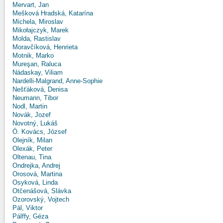
Mervart, Jan
Mešková Hradská, Katarína
Michela, Miroslav
Mikołajczyk, Marek
Molda, Rastislav
Moravčíková, Henrieta
Motnik, Marko
Mureşan, Raluca
Nádaskay, Viliam
Nardelli-Malgrand, Anne-Sophie
Nešťáková, Denisa
Neumann, Tibor
Nodl, Martin
Novák, Jozef
Novotný, Lukáš
Ö. Kovács, József
Olejník, Milan
Olexák, Peter
Oltenau, Tina
Ondrejka, Andrej
Orosová, Martina
Osyková, Linda
Otčenášová, Slávka
Ozorovský, Vojtech
Pál, Viktor
Pálffy, Géza