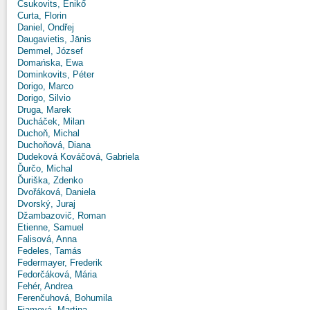
Csukovits, Enikő
Curta, Florin
Daniel, Ondřej
Daugavietis, Jānis
Demmel, József
Domańska, Ewa
Dominkovits, Péter
Dorigo, Marco
Dorigo, Silvio
Druga, Marek
Ducháček, Milan
Duchoň, Michal
Duchoňová, Diana
Dudeková Kováčová, Gabriela
Ďurčo, Michal
Ďuriška, Zdenko
Dvořáková, Daniela
Dvorský, Juraj
Džambazovič, Roman
Etienne, Samuel
Falisová, Anna
Fedeles, Tamás
Federmayer, Frederik
Fedorčáková, Mária
Fehér, Andrea
Ferenčuhová, Bohumila
Fiamová, Martina