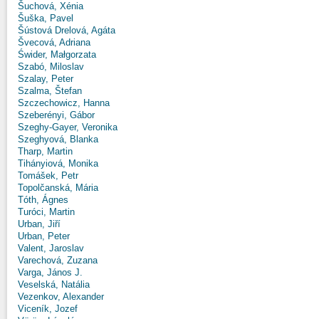
Šuchová, Xénia
Šuška, Pavel
Šústová Drelová, Agáta
Švecová, Adriana
Świder, Małgorzata
Szabó, Miloslav
Szalay, Peter
Szalma, Štefan
Szczechowicz, Hanna
Szeberényi, Gábor
Szeghy-Gayer, Veronika
Szeghyová, Blanka
Tharp, Martin
Tihányiová, Monika
Tomášek, Petr
Topolčanská, Mária
Tóth, Ágnes
Turóci, Martin
Urban, Jiří
Urban, Peter
Valent, Jaroslav
Varechová, Zuzana
Varga, János J.
Veselská, Natália
Vezenkov, Alexander
Viceník, Jozef