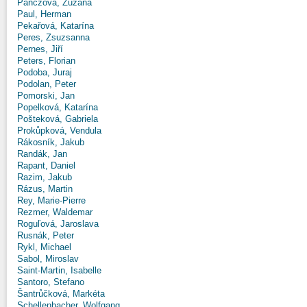
Panczová, Zuzana
Paul, Herman
Pekařová, Katarína
Peres, Zsuzsanna
Pernes, Jiří
Peters, Florian
Podoba, Juraj
Podolan, Peter
Pomorski, Jan
Popelková, Katarína
Pošteková, Gabriela
Prokůpková, Vendula
Rákosník, Jakub
Randák, Jan
Rapant, Daniel
Razim, Jakub
Rázus, Martin
Rey, Marie-Pierre
Rezmer, Waldemar
Roguľová, Jaroslava
Rusnák, Peter
Rykl, Michael
Sabol, Miroslav
Saint-Martin, Isabelle
Santoro, Stefano
Šantrůčková, Markéta
Schellenbacher, Wolfgang