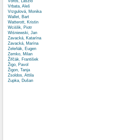
Vörös, László
Vrbata, Aleš
Vrzgulová, Monika
Wallet, Bart
Watterott, Kristin
Wciślik, Piotr
Wiśniewski, Jan
Zavacká, Katarína
Zavacká, Marína
Zeleňák, Eugen
Zemko, Milan
Žifčák, František
Žigo, Pavol
Žigon, Tanja
Zsoldos, Attila
Zupka, Dušan