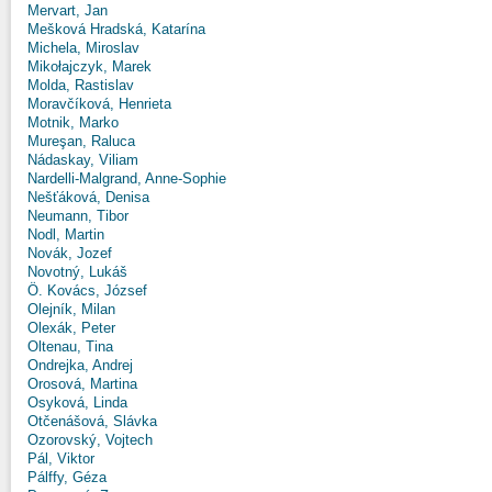
Mervart, Jan
Mešková Hradská, Katarína
Michela, Miroslav
Mikołajczyk, Marek
Molda, Rastislav
Moravčíková, Henrieta
Motnik, Marko
Mureşan, Raluca
Nádaskay, Viliam
Nardelli-Malgrand, Anne-Sophie
Nešťáková, Denisa
Neumann, Tibor
Nodl, Martin
Novák, Jozef
Novotný, Lukáš
Ö. Kovács, József
Olejník, Milan
Olexák, Peter
Oltenau, Tina
Ondrejka, Andrej
Orosová, Martina
Osyková, Linda
Otčenášová, Slávka
Ozorovský, Vojtech
Pál, Viktor
Pálffy, Géza