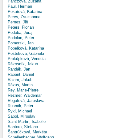
Panczová, Zuzana
Paul, Herman
Pekařová, Katarína
Peres, Zsuzsanna
Pernes, Jiří
Peters, Florian
Podoba, Juraj
Podolan, Peter
Pomorski, Jan
Popelková, Katarína
Pošteková, Gabriela
Prokůpková, Vendula
Rákosník, Jakub
Randák, Jan
Rapant, Daniel
Razim, Jakub
Rázus, Martin
Rey, Marie-Pierre
Rezmer, Waldemar
Roguľová, Jaroslava
Rusnák, Peter
Rykl, Michael
Sabol, Miroslav
Saint-Martin, Isabelle
Santoro, Stefano
Šantrůčková, Markéta
Schellenbacher, Wolfgang