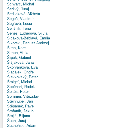
Schvarc, Michal
Šedivý, Juraj
Sedliaková, Alžbeta
Segeš, Vladimír
Segľová, Lucia
Selišnik, Irena
Seneši Lutherová, Silvia
Sičáková-Beblavá, Emília
Sikorski, Dariusz Andrzej
Šima, Karel
Simon, Attila
Šípoš, Gabriel
Šišjaková, Jana
Škorvanková, Eva
Slačálek, Ondřej
Slavkovský, Peter
Šmigeľ, Michal
Soběhart, Radek
Šoltés, Peter
Sommer, Vítězslav
Steinhübel, Ján
Štěpánek, Pavel
Štofaník, Jakub
Stojić, Biljana
Šuch, Juraj
Suchoński, Adam