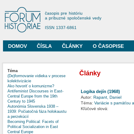
Sko
na
Forum Historiae
časopis pre históriu
hla
a príbuzné spoločenské vedy
obs
ISSN 1337-6861
DOMOV
ČÍSLA
ČLÁNKY
O ČASOPISE
Hlavné menu
Téma
Články
(De)formovanie vidieka v procese
kolektivizácie
Ako hovoriť o komunizme?
Antifeminist Discourses in East-
Logika dejín (1968)
Central Europe from the 19th
Autor:
Rapant, Daniel
Century to 1945
Téma:
Variácie s pamäťou a
Autonómia Slovenska 1938 –
Kľúčové slová:
1939: Počiatočná fáza holokaustu
a perzekúcií
Becoming Political: Facets of
Political Socialization in East
Central Europe