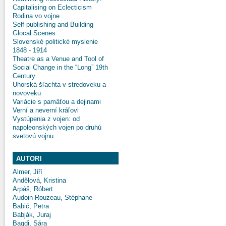
Capitalising on Eclecticism
Rodina vo vojne
Self-publishing and Building
Glocal Scenes
Slovenské politické myslenie
1848 - 1914
Theatre as a Venue and Tool of
Social Change in the “Long” 19th
Century
Uhorská šľachta v stredoveku a
novoveku
Variácie s pamäťou a dejinami
Verní a neverní kráľovi
Vystúpenia z vojen: od
napoleonských vojen po druhú
svetovú vojnu
AUTORI
Almer, Jiří
Andělová, Kristina
Arpáš, Róbert
Audoin-Rouzeau, Stéphane
Babić, Petra
Babják, Juraj
Bagdi, Sára