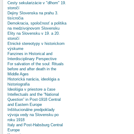
Cesty sekularizácie v "dlhom" 19.
storočí
Dejiny Slovenska na prahu 3.
tisícročia
Demokracia, spoločnosť a politika
na medzivojnovom Slovensku
Elity na Slovensku v 19. a 20.
storočí
Etnické stereotypy v historickom
výskume
Fanzines in Historical and
Interdisciplinary Perspective
For salvation of the soul: Rituals
before and after death in the
Middle Ages
Historická narácia, ideológia a
historiografia
Ideológia v priestore a čase
Intellectuals and the “National
Question” in Post-1918 Central
and Eastern Europe
Inštitucionálne predpoklady
vývoja vedy na Slovensku po
roku 1918
Italy and Post-Habsburg Central
Europe