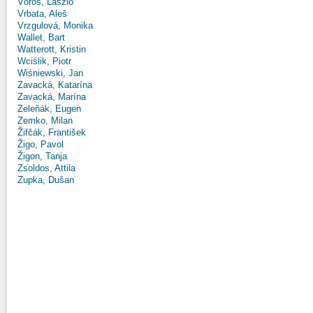
Vörös, László
Vrbata, Aleš
Vrzgulová, Monika
Wallet, Bart
Watterott, Kristin
Wciślik, Piotr
Wiśniewski, Jan
Zavacká, Katarína
Zavacká, Marína
Zeleňák, Eugen
Zemko, Milan
Žifčák, František
Žigo, Pavol
Žigon, Tanja
Zsoldos, Attila
Zupka, Dušan