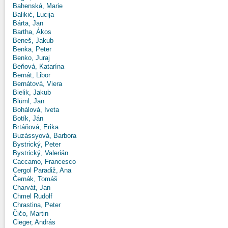
Bahenská, Marie
Balikić, Lucija
Bárta, Jan
Bartha, Ákos
Beneš, Jakub
Benka, Peter
Benko, Juraj
Beňová, Katarína
Bernát, Libor
Bernátová, Viera
Bielik, Jakub
Blüml, Jan
Bohálová, Iveta
Botík, Ján
Brtáňová, Erika
Buzássyová, Barbora
Bystrický, Peter
Bystrický, Valerián
Caccamo, Francesco
Cergol Paradiž, Ana
Černák, Tomáš
Charvát, Jan
Chmel Rudolf
Chrastina, Peter
Čičo, Martin
Cieger, András