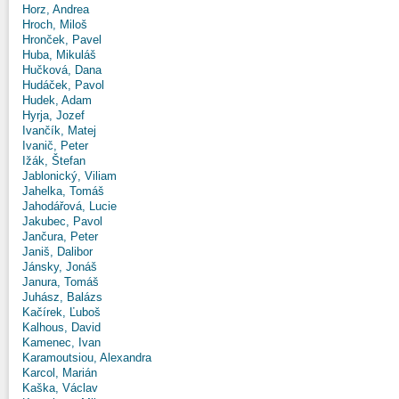
Horz, Andrea
Hroch, Miloš
Hronček, Pavel
Huba, Mikuláš
Hučková, Dana
Hudáček, Pavol
Hudek, Adam
Hyrja, Jozef
Ivančík, Matej
Ivanič, Peter
Ižák, Štefan
Jablonický, Viliam
Jahelka, Tomáš
Jahodářová, Lucie
Jakubec, Pavol
Jančura, Peter
Janiš, Dalibor
Jánsky, Jonáš
Janura, Tomáš
Juhász, Balázs
Kačírek, Ľuboš
Kalhous, David
Kamenec, Ivan
Karamoutsiou, Alexandra
Karcol, Marián
Kaška, Václav