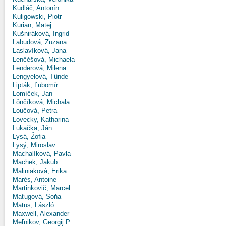
Kudláč, Antonín
Kuligowski, Piotr
Kurian, Matej
Kušniráková, Ingrid
Labudová, Zuzana
Laslavíková, Jana
Lenčéšová, Michaela
Lenderová, Milena
Lengyelová, Tünde
Lipták, Ľubomír
Lomíček, Jan
Lônčíková, Michala
Loučová, Petra
Lovecky, Katharina
Lukačka, Ján
Lysá, Žofia
Lysý, Miroslav
Machalíková, Pavla
Machek, Jakub
Maliniaková, Erika
Marès, Antoine
Martinkovič, Marcel
Maťugová, Soňa
Matus, László
Maxwell, Alexander
Meľnikov, Georgij P.