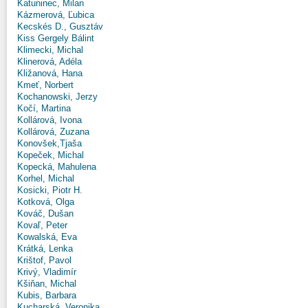
Katuninec, Milan
Kázmerová, Ľubica
Kecskés D., Gusztáv
Kiss Gergely Bálint
Klimecki, Michal
Klinerová, Adéla
Kližanová, Hana
Kmeť, Norbert
Kochanowski, Jerzy
Kočí, Martina
Kollárová, Ivona
Kollárová, Zuzana
Konovšek,Tjaša
Kopeček, Michal
Kopecká, Mahulena
Korhel, Michal
Kosicki, Piotr H.
Kotková, Olga
Kováč, Dušan
Kovaľ, Peter
Kowalská, Eva
Krátká, Lenka
Krištof, Pavol
Krivý, Vladimír
Kšiňan, Michal
Kubis, Barbara
Kucharská, Veronika