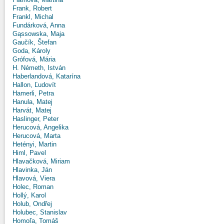
Frank, Robert
Frankl, Michal
Fundárková, Anna
Gąssowska, Maja
Gaučík, Štefan
Goda, Károly
Grófová, Mária
H. Németh, István
Haberlandová, Katarína
Hallon, Ľudovít
Hamerli, Petra
Hanula, Matej
Harvát, Matej
Haslinger, Peter
Herucová, Angelika
Herucová, Marta
Hetényi, Martin
Himl, Pavel
Hlavačková, Miriam
Hlavinka, Ján
Hlavová, Viera
Holec, Roman
Hollý, Karol
Holub, Ondřej
Holubec, Stanislav
Homoľa, Tomáš