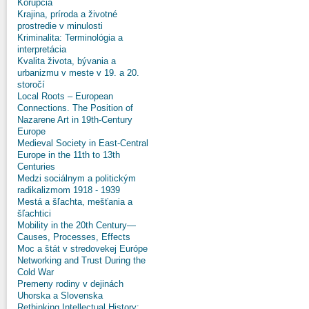
Korupcia
Krajina, príroda a životné
prostredie v minulosti
Kriminalita: Terminológia a
interpretácia
Kvalita života, bývania a
urbanizmu v meste v 19. a 20.
storočí
Local Roots – European
Connections. The Position of
Nazarene Art in 19th-Century
Europe
Medieval Society in East-Central
Europe in the 11th to 13th
Centuries
Medzi sociálnym a politickým
radikalizmom 1918 - 1939
Mestá a šľachta, mešťania a
šľachtici
Mobility in the 20th Century—
Causes, Processes, Effects
Moc a štát v stredovekej Európe
Networking and Trust During the
Cold War
Premeny rodiny v dejinách
Uhorska a Slovenska
Rethinking Intellectual History: