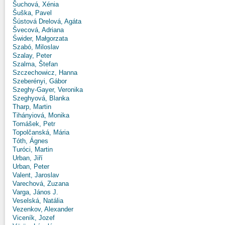
Šuchová, Xénia
Šuška, Pavel
Šústová Drelová, Agáta
Švecová, Adriana
Świder, Małgorzata
Szabó, Miloslav
Szalay, Peter
Szalma, Štefan
Szczechowicz, Hanna
Szeberényi, Gábor
Szeghy-Gayer, Veronika
Szeghyová, Blanka
Tharp, Martin
Tihányiová, Monika
Tomášek, Petr
Topolčanská, Mária
Tóth, Ágnes
Turóci, Martin
Urban, Jiří
Urban, Peter
Valent, Jaroslav
Varechová, Zuzana
Varga, János J.
Veselská, Natália
Vezenkov, Alexander
Viceník, Jozef