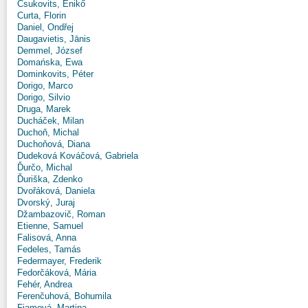
Csukovits, Enikő
Curta, Florin
Daniel, Ondřej
Daugavietis, Jānis
Demmel, József
Domańska, Ewa
Dominkovits, Péter
Dorigo, Marco
Dorigo, Silvio
Druga, Marek
Ducháček, Milan
Duchoň, Michal
Duchoňová, Diana
Dudeková Kováčová, Gabriela
Ďurčo, Michal
Ďuriška, Zdenko
Dvořáková, Daniela
Dvorský, Juraj
Džambazovič, Roman
Etienne, Samuel
Falisová, Anna
Fedeles, Tamás
Federmayer, Frederik
Fedorčáková, Mária
Fehér, Andrea
Ferenčuhová, Bohumila
Fiamová, Martina