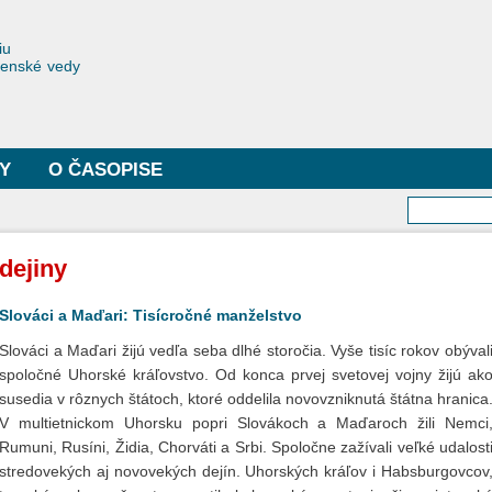
Skočiť
na
toriae
iu
hlavný
čenské vedy
obsah
Y
O ČASOPISE
Vyhľa
dejiny
Slováci a Maďari: Tisícročné manželstvo
Slováci a Maďari žijú vedľa seba dlhé storočia. Vyše tisíc rokov obýval
spoločné Uhorské kráľovstvo. Od konca prvej svetovej vojny žijú ak
susedia v rôznych štátoch, ktoré oddelila novovzniknutá štátna hranica
V multietnickom Uhorsku popri Slovákoch a Maďaroch žili Nemci
Rumuni, Rusíni, Židia, Chorváti a Srbi. Spoločne zažívali veľké udalost
stredovekých aj novovekých dejín. Uhorských kráľov i Habsburgovcov