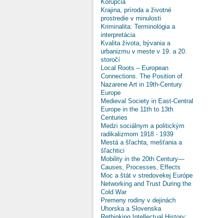
Korupcia
Krajina, príroda a životné
prostredie v minulosti
Kriminalita: Terminológia a
interpretácia
Kvalita života, bývania a
urbanizmu v meste v 19. a 20.
storočí
Local Roots – European
Connections. The Position of
Nazarene Art in 19th-Century
Europe
Medieval Society in East-Central
Europe in the 11th to 13th
Centuries
Medzi sociálnym a politickým
radikalizmom 1918 - 1939
Mestá a šľachta, mešťania a
šľachtici
Mobility in the 20th Century—
Causes, Processes, Effects
Moc a štát v stredovekej Európe
Networking and Trust During the
Cold War
Premeny rodiny v dejinách
Uhorska a Slovenska
Rethinking Intellectual History: