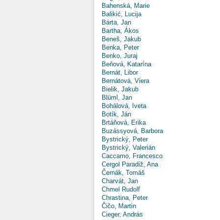
Bahenská, Marie
Balikić, Lucija
Bárta, Jan
Bartha, Ákos
Beneš, Jakub
Benka, Peter
Benko, Juraj
Beňová, Katarína
Bernát, Libor
Bernátová, Viera
Bielik, Jakub
Blüml, Jan
Bohálová, Iveta
Botík, Ján
Brtáňová, Erika
Buzássyová, Barbora
Bystrický, Peter
Bystrický, Valerián
Caccamo, Francesco
Cergol Paradiž, Ana
Černák, Tomáš
Charvát, Jan
Chmel Rudolf
Chrastina, Peter
Čičo, Martin
Cieger, András