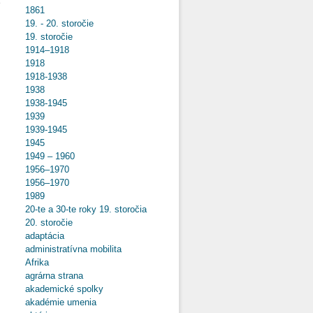
é
1861
19. - 20. storočie
19. storočie
1914–1918
1918
o Slováci a
Maďari:
1918-1938
Tisícročné
1938
manželstvo
1938-1945
1939
1939-1945
1945
1949 – 1960
1956–1970
1956–1970
1989
20-te a 30-te roky 19. storočia
20. storočie
adaptácia
administratívna mobilita
Afrika
agrárna strana
akademické spolky
akadémie umenia