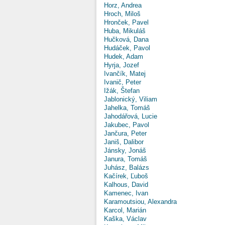
Horz, Andrea
Hroch, Miloš
Hronček, Pavel
Huba, Mikuláš
Hučková, Dana
Hudáček, Pavol
Hudek, Adam
Hyrja, Jozef
Ivančík, Matej
Ivanič, Peter
Ižák, Štefan
Jablonický, Viliam
Jahelka, Tomáš
Jahodářová, Lucie
Jakubec, Pavol
Jančura, Peter
Janiš, Dalibor
Jánsky, Jonáš
Janura, Tomáš
Juhász, Balázs
Kačírek, Ľuboš
Kalhous, David
Kamenec, Ivan
Karamoutsiou, Alexandra
Karcol, Marián
Kaška, Václav