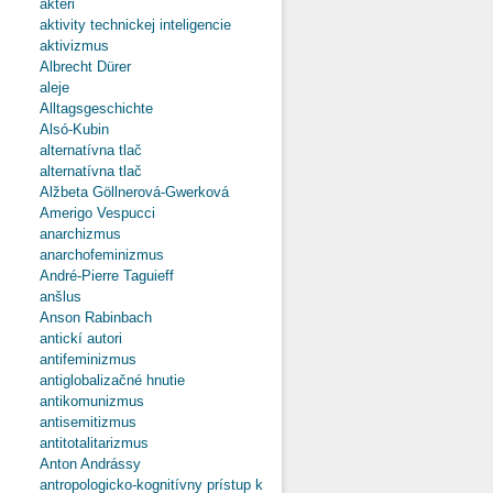
aktéri
aktivity technickej inteligencie
aktivizmus
Albrecht Dürer
aleje
Alltagsgeschichte
Alsó-Kubin
alternatívna tlač
alternatívna tlač
Alžbeta Göllnerová-Gwerková
Amerigo Vespucci
anarchizmus
anarchofeminizmus
André-Pierre Taguieff
anšlus
Anson Rabinbach
antickí autori
antifeminizmus
antiglobalizačné hnutie
antikomunizmus
antisemitizmus
antitotalitarizmus
Anton Andrássy
antropologicko-kognitívny prístup k