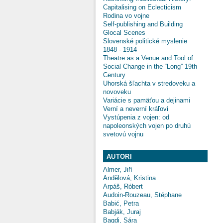
Capitalising on Eclecticism
Rodina vo vojne
Self-publishing and Building
Glocal Scenes
Slovenské politické myslenie
1848 - 1914
Theatre as a Venue and Tool of
Social Change in the “Long” 19th
Century
Uhorská šľachta v stredoveku a
novoveku
Variácie s pamäťou a dejinami
Verní a neverní kráľovi
Vystúpenia z vojen: od
napoleonských vojen po druhú
svetovú vojnu
AUTORI
Almer, Jiří
Andělová, Kristina
Arpáš, Róbert
Audoin-Rouzeau, Stéphane
Babić, Petra
Babják, Juraj
Bagdi, Sára