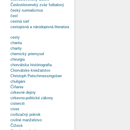
Československý zväz futbalový
český surrealizmus
česť
cestná sieť
cestopisná a národopisná literatúra
cesty
charita
charity
chemický priemysel
chirurgia
chorvátska históriografia
Chorvátske kniežatstvo
Christoph Petschmessingsloer
chuligáni
Číňania
cirkevné dejiny
cirkevno-politické zákony
cisterciti
cives
civilizačný pokrok
civilné manželstvo
Čížová