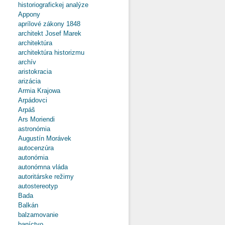
historiografickej analýze
Appony
aprílové zákony 1848
architekt Josef Marek
architektúra
architektúra historizmu
archív
aristokracia
arizácia
Armia Krajowa
Arpádovci
Arpáš
Ars Moriendi
astronómia
Augustín Morávek
autocenzúra
autonómia
autonómna vláda
autoritárske režimy
autostereotyp
Bada
Balkán
balzamovanie
baníctvo