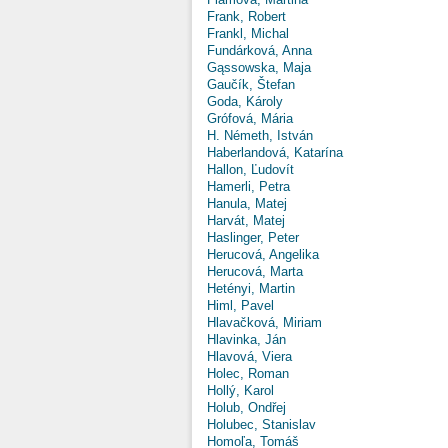
Frank, Robert
Frankl, Michal
Fundárková, Anna
Gąssowska, Maja
Gaučík, Štefan
Goda, Károly
Grófová, Mária
H. Németh, István
Haberlandová, Katarína
Hallon, Ľudovít
Hamerli, Petra
Hanula, Matej
Harvát, Matej
Haslinger, Peter
Herucová, Angelika
Herucová, Marta
Hetényi, Martin
Himl, Pavel
Hlavačková, Miriam
Hlavinka, Ján
Hlavová, Viera
Holec, Roman
Hollý, Karol
Holub, Ondřej
Holubec, Stanislav
Homoľa, Tomáš