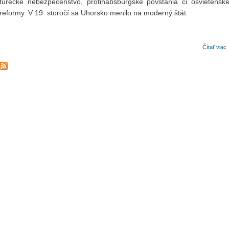
turecké nebezpečenstvo, protihabsburgské povstania či osvietensk
reformy. V 19. storočí sa Uhorsko menilo na moderný štát.
Čítať viac