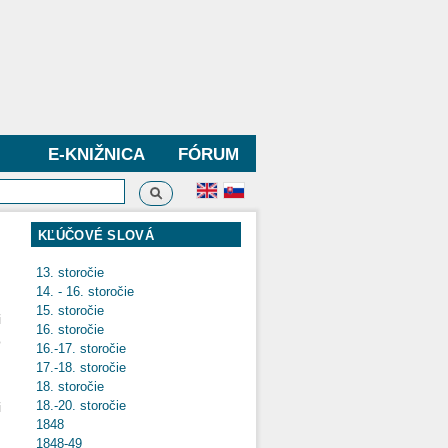
E-KNIŽNICA
FÓRUM
Vyhľadávanie
dávanie
KĽÚČOVÉ SLOVÁ
13. storočie
14. - 16. storočie
15. storočie
i
16. storočie
o
16.-17. storočie
.
17.-18. storočie
,
18. storočie
18.-20. storočie
i
1848
,
1848-49