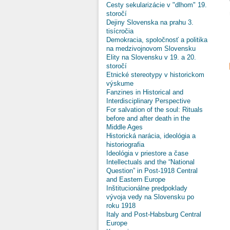
Cesty sekularizácie v "dlhom" 19.
storočí
Dejiny Slovenska na prahu 3.
tisícročia
Demokracia, spoločnosť a politika
na medzivojnovom Slovensku
Elity na Slovensku v 19. a 20.
storočí
Etnické stereotypy v historickom
výskume
Fanzines in Historical and
Interdisciplinary Perspective
For salvation of the soul: Rituals
before and after death in the
Middle Ages
Historická narácia, ideológia a
historiografia
Ideológia v priestore a čase
Intellectuals and the “National
Question” in Post-1918 Central
and Eastern Europe
Inštitucionálne predpoklady
vývoja vedy na Slovensku po
roku 1918
Italy and Post-Habsburg Central
Europe