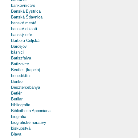
bankovníctvo
Banská Bystrica
Banská Štiavnica
banské mestá
banské oblasti
banský erár
Barbora Celjská
Bardejov
básnici
Batiszfalva
Batizovce
Beatles (kapela)
benediktíni
Benko
Besztercebánya
Betlér
Betliar
bibliografia
Bibliotheca Apponiana
biografia
biografické naratívy
biskupstvá
Blava