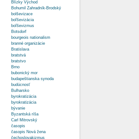
Blízky Východ
Bohumil Zahradník-Brodský
bolševizace
boľševizácia
boľševizmus
Botsdorf
bourgeois nationalism
branné organizácie
Bratislava
bratstvá
bratstvo
Brno
bubonický mor
budapeštianska synoda
budúcnosť
Bulharsko
byrokratizácia
byrokratizácia
bývanie
Byzantská ríša
Carl Mitrovský
časopis
časopis Nová žena
čechoslovakizmus