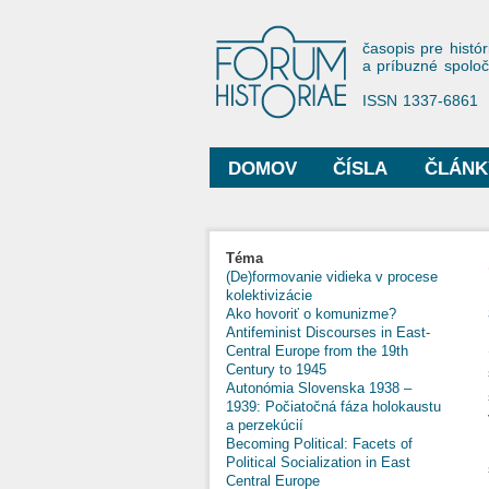
Forum His
časopis pre histór
a príbuzné spolo
ISSN 1337-6861
DOMOV
ČÍSLA
ČLÁNK
Hlavné menu
Nachádzate sa tu
Téma
(De)formovanie vidieka v procese
kolektivizácie
Ako hovoriť o komunizme?
Antifeminist Discourses in East-
Central Europe from the 19th
Century to 1945
Autonómia Slovenska 1938 –
1939: Počiatočná fáza holokaustu
a perzekúcií
Becoming Political: Facets of
Political Socialization in East
Central Europe