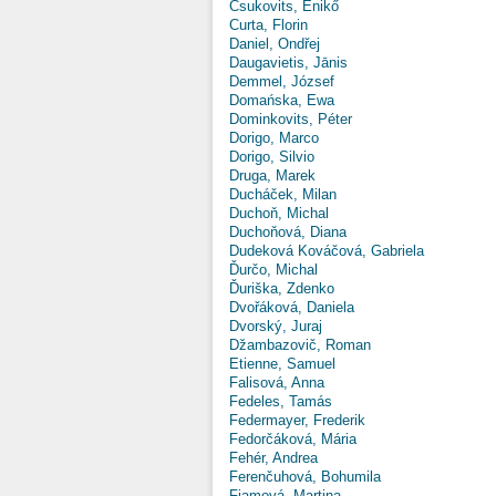
Csukovits, Enikő
Curta, Florin
Daniel, Ondřej
Daugavietis, Jānis
Demmel, József
Domańska, Ewa
Dominkovits, Péter
Dorigo, Marco
Dorigo, Silvio
Druga, Marek
Ducháček, Milan
Duchoň, Michal
Duchoňová, Diana
Dudeková Kováčová, Gabriela
Ďurčo, Michal
Ďuriška, Zdenko
Dvořáková, Daniela
Dvorský, Juraj
Džambazovič, Roman
Etienne, Samuel
Falisová, Anna
Fedeles, Tamás
Federmayer, Frederik
Fedorčáková, Mária
Fehér, Andrea
Ferenčuhová, Bohumila
Fiamová, Martina