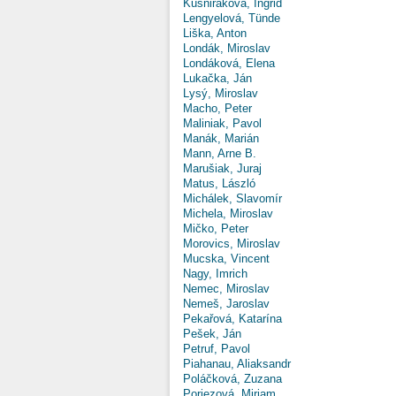
Kušniráková, Ingrid
Lengyelová, Tünde
Liška, Anton
Londák, Miroslav
Londáková, Elena
Lukačka, Ján
Lysý, Miroslav
Macho, Peter
Maliniak, Pavol
Manák, Marián
Mann, Arne B.
Marušiak, Juraj
Matus, László
Michálek, Slavomír
Michela, Miroslav
Mičko, Peter
Morovics, Miroslav
Mucska, Vincent
Nagy, Imrich
Nemec, Miroslav
Nemeš, Jaroslav
Pekařová, Katarína
Pešek, Ján
Petruf, Pavol
Piahanau, Aliaksandr
Poláčková, Zuzana
Poriezová, Miriam