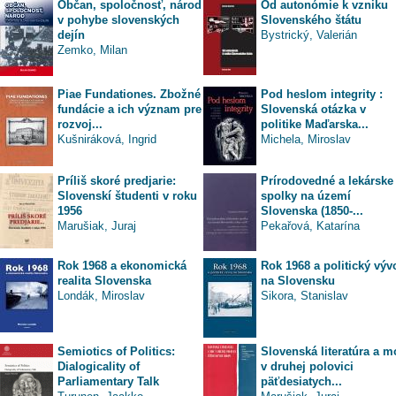
Občan, spoločnosť, národ
Od autonómie k vzniku
v pohybe slovenských
Slovenského štátu
dejín
Bystrický, Valerián
Zemko, Milan
Piae Fundationes. Zbožné
Pod heslom integrity :
fundácie a ich význam pre
Slovenská otázka v
rozvoj...
politike Maďarska...
Kušniráková, Ingrid
Michela, Miroslav
Príliš skoré predjarie:
Prírodovedné a lekárske
Slovenskí študenti v roku
spolky na území
1956
Slovenska (1850-...
Marušiak, Juraj
Pekařová, Katarína
Rok 1968 a ekonomická
Rok 1968 a politický výv
realita Slovenska
na Slovensku
Londák, Miroslav
Sikora, Stanislav
Semiotics of Politics:
Slovenská literatúra a m
Dialogicality of
v druhej polovici
Parliamentary Talk
päťdesiatych...