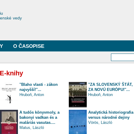
Skočiť
na
toriae
iu
hlavný
čenské vedy
obsah
Y
O ČASOPISE
Vyhľa
E-knihy
''Blaho vlasti - zákon
''ZA SLOVENSKÝ ŠTÁT,
najvyšší!''...
ZA NOVÚ EURÓPU!''...
Hruboň, Anton
Hruboň, Anton
A tudós könyvmoly, a
Analytická historiografia
bakonyi vadkan és a
versus národné dejiny
maláriás vasutas....
Vörös, László
Matus, László