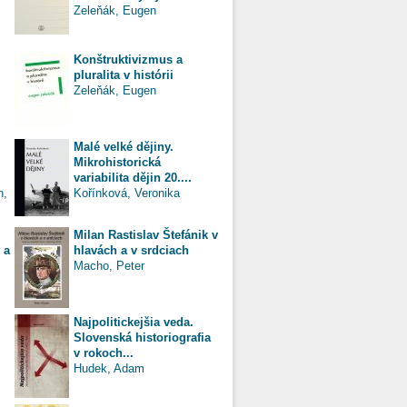
Zeleňák, Eugen
Konštruktivizmus a
pluralita v histórii
Zeleňák, Eugen
Malé velké dějiny.
Mikrohistorická
variabilita dějin 20....
n,
Kořínková, Veronika
Milan Rastislav Štefánik v
 a
hlavách a v srdciach
Macho, Peter
Najpolitickejšia veda.
Slovenská historiografia
v rokoch...
Hudek, Adam