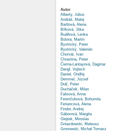
Autor
Alberty, Július
Andráš, Matej
Bartlová, Alena
Bílková, Jitka
Budilová, Lenka
Bútora, Martin
Bystrický, Peter
Bystrický, Valerián
Chorvát, Ivan
Chrastina, Peter
Čierna-Lantayová, Dagmar
Dangl, Vojtech
Daniel, Ondřej
Demmel, József
Dráľ, Peter
Ducháček, Milan
Falisová, Anna
Ferenčuhová, Bohumila
Feriancová, Alena
Findor, Andrej
Gáborová, Margita
Glejtek, Miroslav
Gniazdowski, Mateusz
Gronowski, Michał Tomasz