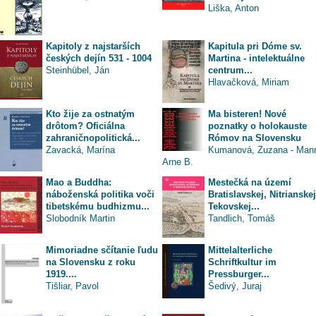
Liška, Anton
Kapitoly z najstarších
Kapitula pri Dóme sv.
českých dejín 531 - 1004
Martina - intelektuálne
Steinhübel, Ján
centrum...
Hlavačková, Miriam
Kto žije za ostnatým
Ma bisteren! Nové
drôtom? Oficiálna
poznatky o holokauste
zahraničnopolitická...
Rómov na Slovensku
Zavacká, Marína
Kumanová, Zuzana
-
Man
Arne B.
Mao a Buddha:
Mestečká na území
náboženská politika voči
Bratislavskej, Nitrianskej
tibetskému budhizmu...
Tekovskej...
Slobodník Martin
Tandlich, Tomáš
Mimoriadne sčítanie ľudu
Mittelalterliche
na Slovensku z roku
Schriftkultur im
1919....
Pressburger...
Tišliar, Pavol
Šedivý, Juraj