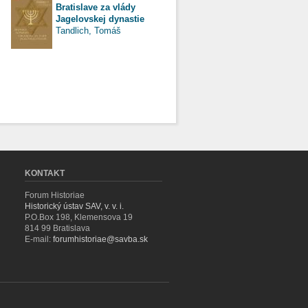
Bratislave za vlády
Jagelovskej dynastie
Tandlich, Tomáš
KONTAKT
Forum Historiae
Historický ústav SAV, v. v. i.
P.O.Box 198, Klemensova 19
814 99 Bratislava
E-mail:
forumhistoriae@savba.sk