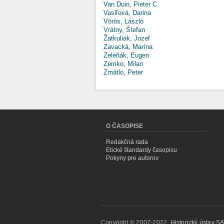
Van Duin, Pieter C.
Vasiľová, Darina
Vörös, László
Vrátny, Štefan
Žatkuliak, Jozef
Zavacká, Marína
Zeleňák, Eugen
Zemko, Milan
Zmátlo, Peter
O ČASOPISE
Redakčná rada
Etické štandardy časopisu
Pokyny pre autorov
Copyright © 2007-2022,
Historický ústav SAV,