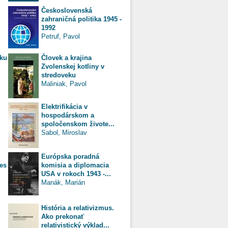
Československá
zahraničná politika 1945 -
1992
Petruf, Pavol
oku
Človek a krajina
Zvolenskej kotliny v
stredoveku
Maliniak, Pavol
Elektrifikácia v
hospodárskom a
spoločenskom živote...
Sabol, Miroslav
Európska poradná
es
komisia a diplomacia
USA v rokoch 1943 -...
Manák, Marián
História a relativizmus.
j
Ako prekonať
relativistický výklad...