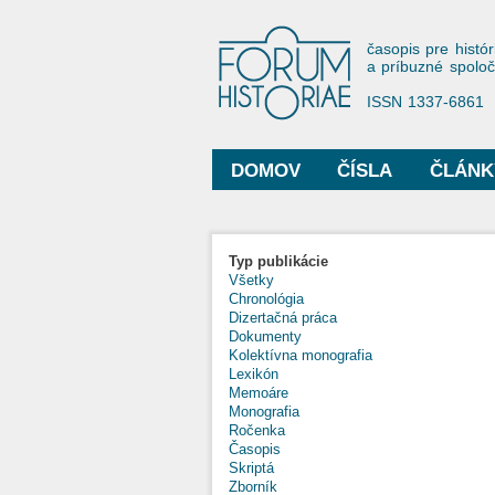
Forum His
časopis pre histór
a príbuzné spolo
ISSN 1337-6861
DOMOV
ČÍSLA
ČLÁNK
Hlavné menu
Typ publikácie
Všetky
Chronológia
Dizertačná práca
Dokumenty
Kolektívna monografia
Lexikón
Memoáre
Monografia
Ročenka
Časopis
Skriptá
Zborník