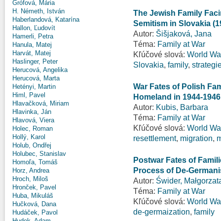
Grófová, Mária
H. Németh, István
The Jewish Family Facin
Haberlandová, Katarína
Semitism in Slovakia (1
Hallon, Ľudovít
Autor:
Šišjaková, Jana
Hamerli, Petra
Téma:
Family at War
Hanula, Matej
Harvát, Matej
Kľúčové slová:
World War
Haslinger, Peter
Slovakia
,
family
,
strategi
Herucová, Angelika
Herucová, Marta
War Fates of Polish Fam
Hetényi, Martin
Himl, Pavel
Homeland in 1944-1946
Hlavačková, Miriam
Autor:
Kubis, Barbara
Hlavinka, Ján
Téma:
Family at War
Hlavová, Viera
Kľúčové slová:
World War
Holec, Roman
Hollý, Karol
resettlement
,
migration
,
m
Holub, Ondřej
Holubec, Stanislav
Postwar Fates of Famili
Homoľa, Tomáš
Process of De-Germani
Horz, Andrea
Hroch, Miloš
Autor:
Świder, Małgorzat
Hronček, Pavel
Téma:
Family at War
Huba, Mikuláš
Kľúčové slová:
World War
Hučková, Dana
de-germaization
,
family
Hudáček, Pavol
Hudek, Adam