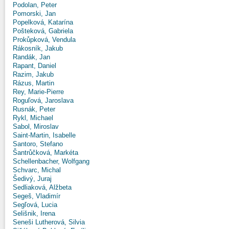
Podolan, Peter
Pomorski, Jan
Popelková, Katarína
Pošteková, Gabriela
Prokůpková, Vendula
Rákosník, Jakub
Randák, Jan
Rapant, Daniel
Razim, Jakub
Rázus, Martin
Rey, Marie-Pierre
Roguľová, Jaroslava
Rusnák, Peter
Rykl, Michael
Sabol, Miroslav
Saint-Martin, Isabelle
Santoro, Stefano
Šantrůčková, Markéta
Schellenbacher, Wolfgang
Schvarc, Michal
Šedivý, Juraj
Sedliaková, Alžbeta
Segeš, Vladimír
Segľová, Lucia
Selišnik, Irena
Seneši Lutherová, Silvia