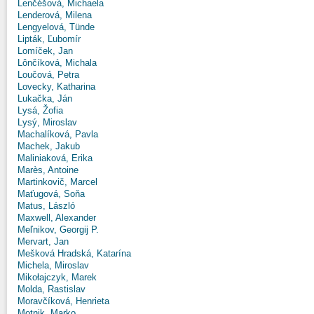
Lenčéšová, Michaela
Lenderová, Milena
Lengyelová, Tünde
Lipták, Ľubomír
Lomíček, Jan
Lônčíková, Michala
Loučová, Petra
Lovecky, Katharina
Lukačka, Ján
Lysá, Žofia
Lysý, Miroslav
Machalíková, Pavla
Machek, Jakub
Maliniaková, Erika
Marès, Antoine
Martinkovič, Marcel
Maťugová, Soňa
Matus, László
Maxwell, Alexander
Meľnikov, Georgij P.
Mervart, Jan
Mešková Hradská, Katarína
Michela, Miroslav
Mikołajczyk, Marek
Molda, Rastislav
Moravčíková, Henrieta
Motnik, Marko