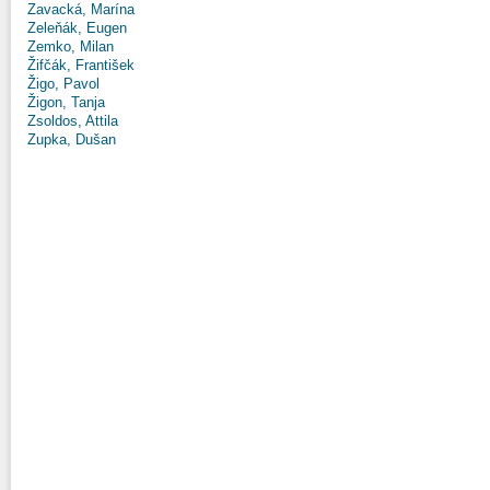
Zavacká, Marína
Zeleňák, Eugen
Zemko, Milan
Žifčák, František
Žigo, Pavol
Žigon, Tanja
Zsoldos, Attila
Zupka, Dušan