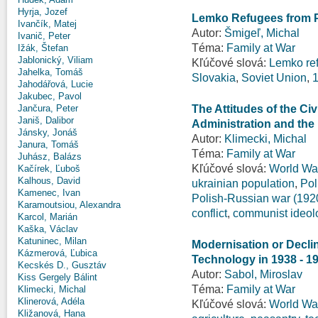
Hyrja, Jozef
Lemko Refugees from Po
Ivančík, Matej
Autor:
Šmigeľ, Michal
Ivanič, Peter
Téma:
Family at War
Ižák, Štefan
Jablonický, Viliam
Kľúčové slová:
Lemko re
Jahelka, Tomáš
Slovakia
,
Soviet Union
,
Jahodářová, Lucie
Jakubec, Pavol
The Attitudes of the Ci
Jančura, Peter
Janiš, Dalibor
Administration and the
Jánsky, Jonáš
Autor:
Klimecki, Michal
Janura, Tomáš
Téma:
Family at War
Juhász, Balázs
Kľúčové slová:
World War
Kačírek, Ľuboš
Kalhous, David
ukrainian population
,
Pol
Kamenec, Ivan
Polish-Russian war (192
Karamoutsiou, Alexandra
conflict
,
communist ideol
Karcol, Marián
Kaška, Václav
Katuninec, Milan
Modernisation or Declin
Kázmerová, Ľubica
Technology in 1938 - 1
Kecskés D., Gusztáv
Autor:
Sabol, Miroslav
Kiss Gergely Bálint
Téma:
Family at War
Klimecki, Michal
Klinerová, Adéla
Kľúčové slová:
World War
Kližanová, Hana