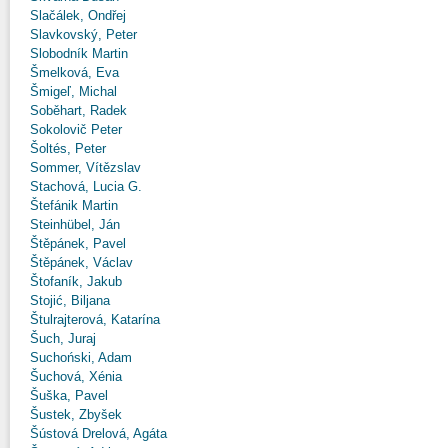
Slačálek, Ondřej
Slavkovský, Peter
Slobodník Martin
Šmelková, Eva
Šmigeľ, Michal
Soběhart, Radek
Sokolovič Peter
Šoltés, Peter
Sommer, Vítězslav
Stachová, Lucia G.
Štefánik Martin
Steinhübel, Ján
Štěpánek, Pavel
Štěpánek, Václav
Štofaník, Jakub
Stojić, Biljana
Štulrajterová, Katarína
Šuch, Juraj
Suchoński, Adam
Šuchová, Xénia
Šuška, Pavel
Šustek, Zbyšek
Šústová Drelová, Agáta