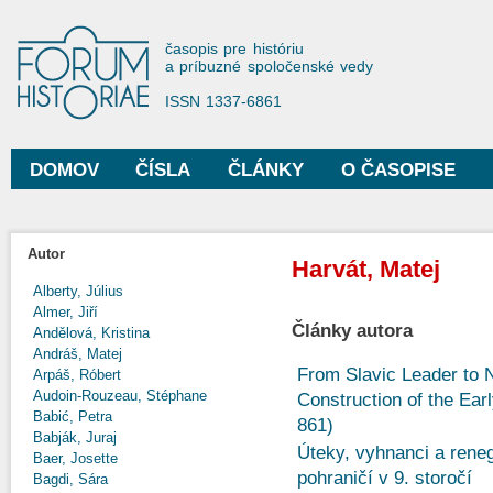
Sko
na
Forum Historiae
časopis pre históriu
hla
a príbuzné spoločenské vedy
obs
ISSN 1337-6861
DOMOV
ČÍSLA
ČLÁNKY
O ČASOPISE
Hlavné menu
Autor
Harvát, Matej
Alberty, Július
Almer, Jiří
Články autora
Andělová, Kristina
Andráš, Matej
From Slavic Leader to N
Arpáš, Róbert
Audoin-Rouzeau, Stéphane
Construction of the Earl
Babić, Petra
861)
Babják, Juraj
Úteky, vyhnanci a ren
Baer, Josette
pohraničí v 9. storočí
Bagdi, Sára