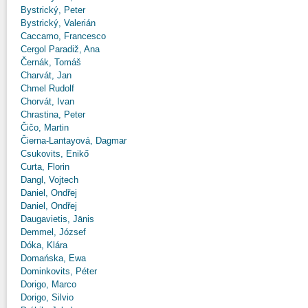
Bystrický, Peter
Bystrický, Valerián
Caccamo, Francesco
Cergol Paradiž, Ana
Černák, Tomáš
Charvát, Jan
Chmel Rudolf
Chorvát, Ivan
Chrastina, Peter
Čičo, Martin
Čierna-Lantayová, Dagmar
Csukovits, Enikő
Curta, Florin
Dangl, Vojtech
Daniel, Ondřej
Daniel, Ondřej
Daugavietis, Jānis
Demmel, József
Dóka, Klára
Domańska, Ewa
Dominkovits, Péter
Dorigo, Marco
Dorigo, Silvio