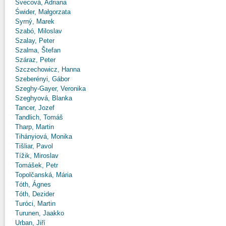
Švecová, Adriana
Świder, Małgorzata
Syrný, Marek
Szabó, Miloslav
Szalay, Peter
Szalma, Štefan
Száraz, Peter
Szczechowicz, Hanna
Szeberényi, Gábor
Szeghy-Gayer, Veronika
Szeghyová, Blanka
Tancer, Jozef
Tandlich, Tomáš
Tharp, Martin
Tihányiová, Monika
Tišliar, Pavol
Tížik, Miroslav
Tomášek, Petr
Topolčanská, Mária
Tóth, Ágnes
Tóth, Dezider
Turóci, Martin
Turunen, Jaakko
Urban, Jiří