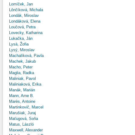
Lomíček, Jan
Lônčíková, Michala
Londák, Miroslav
Londáková, Elena
Loučová, Petra
Lovecky, Katharina
Lukačka, Ján
Lysá, Žofia
Lysý, Miroslav
Machalíková, Pavla
Machek, Jakub
Macho, Peter
Maglia, Radka
Maliniak, Pavol
Maliniaková, Erika
Manák, Marián
Mann, Arne B.
Marès, Antoine
Martinkovič, Marcel
Marušiak, Juraj
Maťugová, Soňa
Matus, László
Maxwell, Alexander