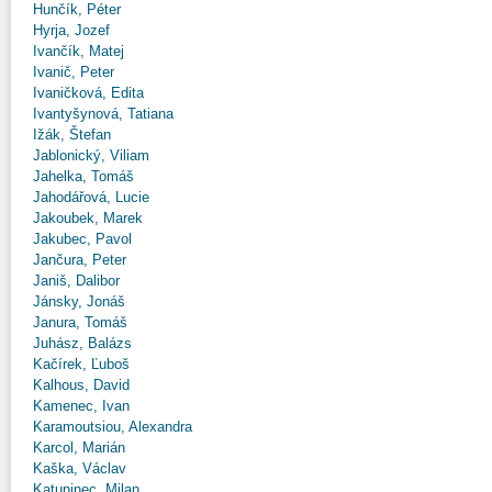
Hunčík, Péter
Hyrja, Jozef
Ivančík, Matej
Ivanič, Peter
Ivaničková, Edita
Ivantyšynová, Tatiana
Ižák, Štefan
Jablonický, Viliam
Jahelka, Tomáš
Jahodářová, Lucie
Jakoubek, Marek
Jakubec, Pavol
Jančura, Peter
Janiš, Dalibor
Jánsky, Jonáš
Janura, Tomáš
Juhász, Balázs
Kačírek, Ľuboš
Kalhous, David
Kamenec, Ivan
Karamoutsiou, Alexandra
Karcol, Marián
Kaška, Václav
Katuninec, Milan