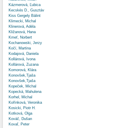
Kázmerová, Ľubica
Kecskés D., Gusztáv
Kiss Gergely Bálint
Klimecki, Michal
Klinerová, Adéla
Kližanová, Hana
Kmeť, Norbert
Kochanowski, Jerzy
Kočí, Martina
Kodajová, Daniela
Kollárová, Ivona
Kollárová, Zuzana
Komorová, Klára
Konovšek,Tjaša
Konovšek,Tjaša
Kopeček, Michal
Kopecká, Mahulena
Korhel, Michal
Kořínková, Veronika
Kosicki, Piotr H.
Kotková, Olga
Kováč, Dušan
Kovaľ, Peter