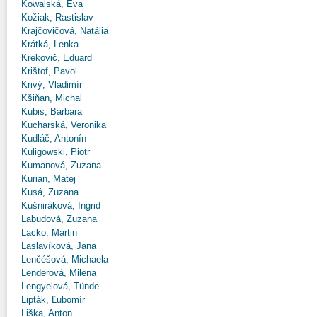
Kowalská, Eva
Kožiak, Rastislav
Krajčovičová, Natália
Krátká, Lenka
Krekovič, Eduard
Krištof, Pavol
Krivý, Vladimír
Kšiňan, Michal
Kubis, Barbara
Kucharská, Veronika
Kudláč, Antonín
Kuligowski, Piotr
Kumanová, Zuzana
Kurian, Matej
Kusá, Zuzana
Kušniráková, Ingrid
Labudová, Zuzana
Lacko, Martin
Laslavíková, Jana
Lenčéšová, Michaela
Lenderová, Milena
Lengyelová, Tünde
Lipták, Ľubomír
Liška, Anton