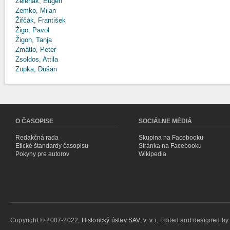
Zeleňák, Eugen
Zemko, Milan
Žifčák, František
Žigo, Pavol
Žigon, Tanja
Zmátlo, Peter
Zsoldos, Attila
Zupka, Dušan
O ČASOPISE
SOCIÁLNE MÉDIÁ
Redakčná rada
Skupina na Facebooku
Etické štandardy časopisu
Stránka na Facebooku
Pokyny pre autorov
Wikipedia
Copyright © 2007-2022,
Historický ústav SAV, v. v. i.
Edited and designed b