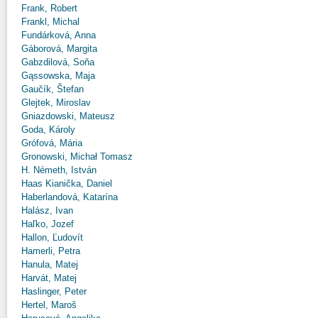
Frank, Robert
Frankl, Michal
Fundárková, Anna
Gáborová, Margita
Gabzdilová, Soňa
Gąssowska, Maja
Gaučík, Štefan
Glejtek, Miroslav
Gniazdowski, Mateusz
Goda, Károly
Grófová, Mária
Gronowski, Michał Tomasz
H. Németh, István
Haas Kianička, Daniel
Haberlandová, Katarína
Halász, Ivan
Haľko, Jozef
Hallon, Ľudovít
Hamerli, Petra
Hanula, Matej
Harvát, Matej
Haslinger, Peter
Hertel, Maroš