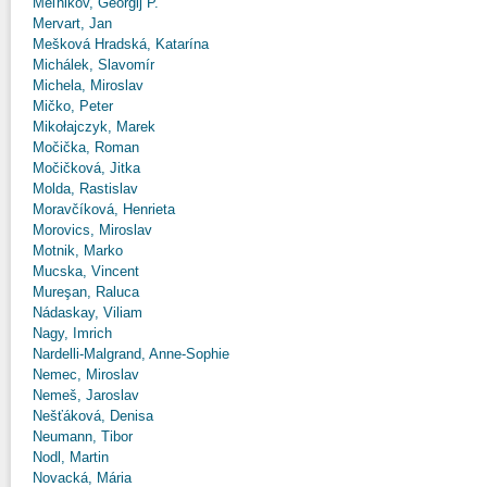
Meľnikov, Georgij P.
Mervart, Jan
Mešková Hradská, Katarína
Michálek, Slavomír
Michela, Miroslav
Mičko, Peter
Mikołajczyk, Marek
Močička, Roman
Močičková, Jitka
Molda, Rastislav
Moravčíková, Henrieta
Morovics, Miroslav
Motnik, Marko
Mucska, Vincent
Mureşan, Raluca
Nádaskay, Viliam
Nagy, Imrich
Nardelli-Malgrand, Anne-Sophie
Nemec, Miroslav
Nemeš, Jaroslav
Nešťáková, Denisa
Neumann, Tibor
Nodl, Martin
Novacká, Mária