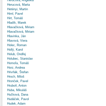
Herucová, Angelika
Herucová, Marta
Hetényi, Martin
Himl, Pavel
Hirt, Tomáš
Hladík, Marek
Hlavačková, Miriam
Hlavačková, Miriam
Hlavinka, Ján
Hlavová, Viera
Holec, Roman
Hollý, Karol
Holub, Ondřej
Holubec, Stanislav
Homoľa, Tomáš
Horz, Andrea
Hrivňák, Štefan
Hroch, Miloš
Hronček, Pavel
Hruboň, Anton
Huba, Mikuláš
Hučková, Dana
Hudáček, Pavol
Hudek, Adam