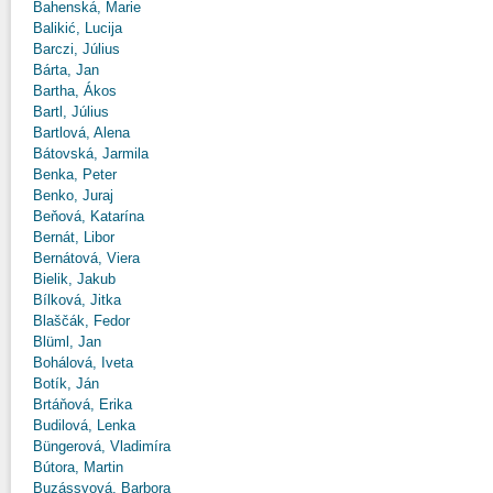
Bahenská, Marie
Balikić, Lucija
Barczi, Július
Bárta, Jan
Bartha, Ákos
Bartl, Július
Bartlová, Alena
Bátovská, Jarmila
Benka, Peter
Benko, Juraj
Beňová, Katarína
Bernát, Libor
Bernátová, Viera
Bielik, Jakub
Bílková, Jitka
Blaščák, Fedor
Blüml, Jan
Bohálová, Iveta
Botík, Ján
Brtáňová, Erika
Budilová, Lenka
Büngerová, Vladimíra
Bútora, Martin
Buzássyová, Barbora