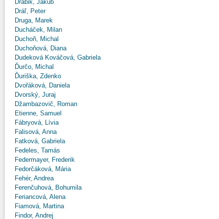
Drábik, Jakub
Dráľ, Peter
Druga, Marek
Ducháček, Milan
Duchoň, Michal
Duchoňová, Diana
Dudeková Kováčová, Gabriela
Ďurčo, Michal
Ďuriška, Zdenko
Dvořáková, Daniela
Dvorský, Juraj
Džambazovič, Roman
Etienne, Samuel
Fábryová, Lívia
Falisová, Anna
Fatková, Gabriela
Fedeles, Tamás
Federmayer, Frederik
Fedorčáková, Mária
Fehér, Andrea
Ferenčuhová, Bohumila
Feriancová, Alena
Fiamová, Martina
Findor, Andrej