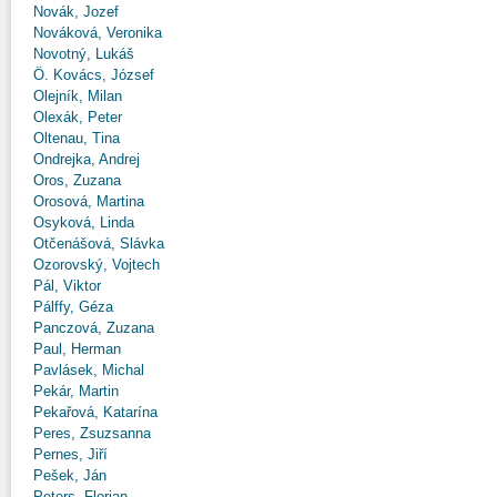
Novák, Jozef
Nováková, Veronika
Novotný, Lukáš
Ö. Kovács, József
Olejník, Milan
Olexák, Peter
Oltenau, Tina
Ondrejka, Andrej
Oros, Zuzana
Orosová, Martina
Osyková, Linda
Otčenášová, Slávka
Ozorovský, Vojtech
Pál, Viktor
Pálffy, Géza
Panczová, Zuzana
Paul, Herman
Pavlásek, Michal
Pekár, Martin
Pekařová, Katarína
Peres, Zsuzsanna
Pernes, Jiří
Pešek, Ján
Peters, Florian