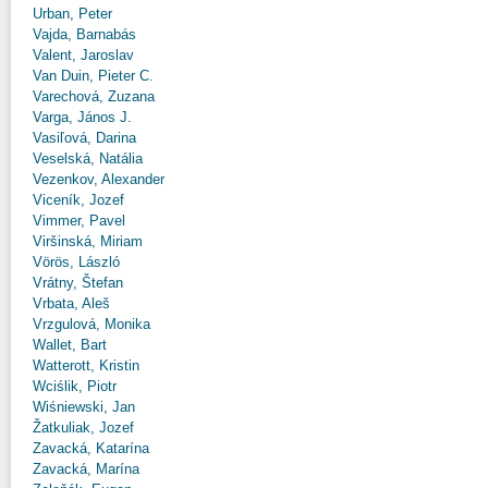
Urban, Peter
Vajda, Barnabás
Valent, Jaroslav
Van Duin, Pieter C.
Varechová, Zuzana
Varga, János J.
Vasiľová, Darina
Veselská, Natália
Vezenkov, Alexander
Viceník, Jozef
Vimmer, Pavel
Viršinská, Miriam
Vörös, László
Vrátny, Štefan
Vrbata, Aleš
Vrzgulová, Monika
Wallet, Bart
Watterott, Kristin
Wciślik, Piotr
Wiśniewski, Jan
Žatkuliak, Jozef
Zavacká, Katarína
Zavacká, Marína