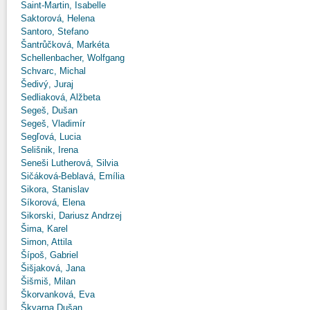
Saint-Martin, Isabelle
Saktorová, Helena
Santoro, Stefano
Šantrůčková, Markéta
Schellenbacher, Wolfgang
Schvarc, Michal
Šedivý, Juraj
Sedliaková, Alžbeta
Segeš, Dušan
Segeš, Vladimír
Segľová, Lucia
Selišnik, Irena
Seneši Lutherová, Silvia
Sičáková-Beblavá, Emília
Sikora, Stanislav
Síkorová, Elena
Sikorski, Dariusz Andrzej
Šima, Karel
Simon, Attila
Šípoš, Gabriel
Šišjaková, Jana
Šišmiš, Milan
Škorvanková, Eva
Škvarna Dušan