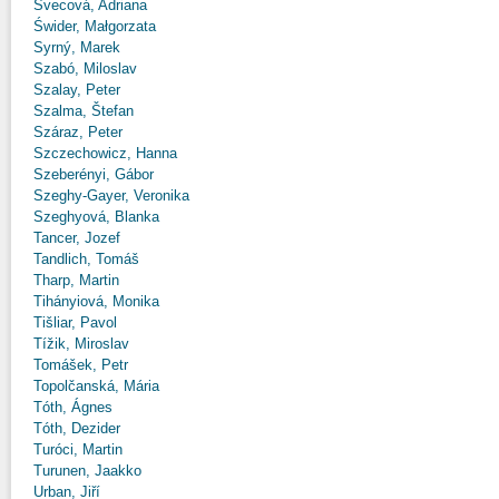
Švecová, Adriana
Świder, Małgorzata
Syrný, Marek
Szabó, Miloslav
Szalay, Peter
Szalma, Štefan
Száraz, Peter
Szczechowicz, Hanna
Szeberényi, Gábor
Szeghy-Gayer, Veronika
Szeghyová, Blanka
Tancer, Jozef
Tandlich, Tomáš
Tharp, Martin
Tihányiová, Monika
Tišliar, Pavol
Tížik, Miroslav
Tomášek, Petr
Topolčanská, Mária
Tóth, Ágnes
Tóth, Dezider
Turóci, Martin
Turunen, Jaakko
Urban, Jiří