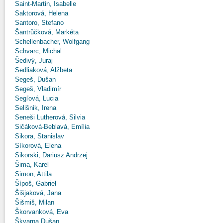
Saint-Martin, Isabelle
Saktorová, Helena
Santoro, Stefano
Šantrůčková, Markéta
Schellenbacher, Wolfgang
Schvarc, Michal
Šedivý, Juraj
Sedliaková, Alžbeta
Segeš, Dušan
Segeš, Vladimír
Segľová, Lucia
Selišnik, Irena
Seneši Lutherová, Silvia
Sičáková-Beblavá, Emília
Sikora, Stanislav
Síkorová, Elena
Sikorski, Dariusz Andrzej
Šima, Karel
Simon, Attila
Šípoš, Gabriel
Šišjaková, Jana
Šišmiš, Milan
Škorvanková, Eva
Škvarna Dušan