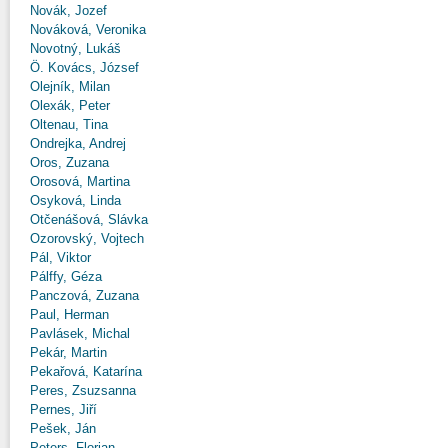
Novák, Jozef
Nováková, Veronika
Novotný, Lukáš
Ö. Kovács, József
Olejník, Milan
Olexák, Peter
Oltenau, Tina
Ondrejka, Andrej
Oros, Zuzana
Orosová, Martina
Osyková, Linda
Otčenášová, Slávka
Ozorovský, Vojtech
Pál, Viktor
Pálffy, Géza
Panczová, Zuzana
Paul, Herman
Pavlásek, Michal
Pekár, Martin
Pekařová, Katarína
Peres, Zsuzsanna
Pernes, Jiří
Pešek, Ján
Peters, Florian