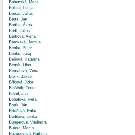
Bahenská, Marie
Balikić, Lucija
Barczi, Július
Bárta, Jan
Bartha, Ákos
Bartl, Július
Bartlová, Alena
Bátovská, Jarmila
Benka, Peter
Benko, Juraj
Beňová, Katarína
Bernát, Libor
Bernátová, Viera
Bielik, Jakub
Bílková, Jitka
Blaščák, Fedor
Blüml, Jan
Bohálová, Iveta
Botík, Ján
Brtáňová, Erika
Budilová, Lenka
Büngerová, Vladimíra
Bútora, Martin
Buzássyová, Barbora