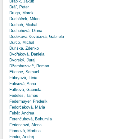
Drábik, Jakub
Dráľ, Peter
Druga, Marek
Ducháček, Milan
Duchoň, Michal
Duchoňová, Diana
Dudeková Kováčová, Gabriela
Ďurčo, Michal
Ďuriška, Zdenko
Dvořáková, Daniela
Dvorský, Juraj
Džambazovič, Roman
Etienne, Samuel
Fábryová, Lívia
Falisová, Anna
Fatková, Gabriela
Fedeles, Tamás
Federmayer, Frederik
Fedorčáková, Mária
Fehér, Andrea
Ferenčuhová, Bohumila
Feriancová, Alena
Fiamová, Martina
Findor, Andrej