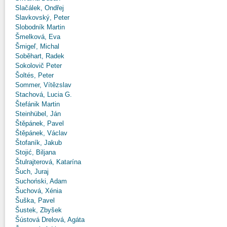
Slačálek, Ondřej
Slavkovský, Peter
Slobodník Martin
Šmelková, Eva
Šmigeľ, Michal
Soběhart, Radek
Sokolovič Peter
Šoltés, Peter
Sommer, Vítězslav
Stachová, Lucia G.
Štefánik Martin
Steinhübel, Ján
Štěpánek, Pavel
Štěpánek, Václav
Štofaník, Jakub
Stojić, Biljana
Štulrajterová, Katarína
Šuch, Juraj
Suchoński, Adam
Šuchová, Xénia
Šuška, Pavel
Šustek, Zbyšek
Šústová Drelová, Agáta