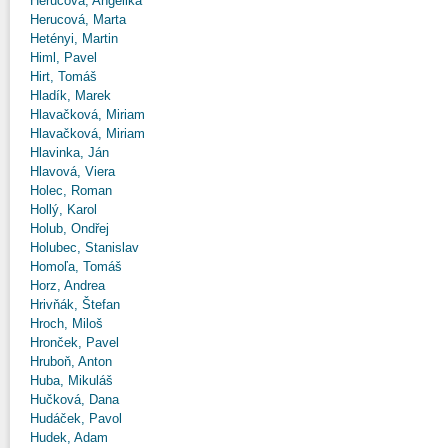
Herucová, Angelika
Herucová, Marta
Hetényi, Martin
Himl, Pavel
Hirt, Tomáš
Hladík, Marek
Hlavačková, Miriam
Hlavačková, Miriam
Hlavinka, Ján
Hlavová, Viera
Holec, Roman
Hollý, Karol
Holub, Ondřej
Holubec, Stanislav
Homoľa, Tomáš
Horz, Andrea
Hrivňák, Štefan
Hroch, Miloš
Hronček, Pavel
Hruboň, Anton
Huba, Mikuláš
Hučková, Dana
Hudáček, Pavol
Hudek, Adam