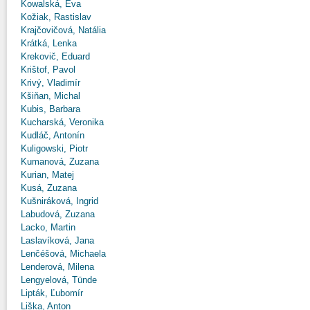
Kowalská, Eva
Kožiak, Rastislav
Krajčovičová, Natália
Krátká, Lenka
Krekovič, Eduard
Krištof, Pavol
Krivý, Vladimír
Kšiňan, Michal
Kubis, Barbara
Kucharská, Veronika
Kudláč, Antonín
Kuligowski, Piotr
Kumanová, Zuzana
Kurian, Matej
Kusá, Zuzana
Kušniráková, Ingrid
Labudová, Zuzana
Lacko, Martin
Laslavíková, Jana
Lenčéšová, Michaela
Lenderová, Milena
Lengyelová, Tünde
Lipták, Ľubomír
Liška, Anton