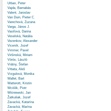
Urban, Peter
Vajda, Barnabás
Valent, Jaroslav
Van Duin, Pieter C.
Varechová, Zuzana
Varga, János J.
Vasiľová, Darina
Veselská, Natália
Vezenkov, Alexander
Viceník, Jozef
Vimmer, Pavel
Viršinská, Miriam
Vörös, László
Vrátny, Štefan
Vrbata, Aleš
Vrzgulová, Monika
Wallet, Bart
Watterott, Kristin
Wciślik, Piotr
Wiśniewski, Jan
Žatkuliak, Jozef
Zavacká, Katarína
Zavacká, Marína