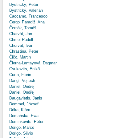
Bystrický, Peter
Bystrický, Valerián
Caccamo, Francesco
Cergol Paradiž, Ana
Černák, Tomáš
Charvát, Jan
Chmel Rudolf
Chorvát, Ivan
Chrastina, Peter
Čičo, Martin
Čierna-Lantayová, Dagmar
Csukovits, Enikő
Curta, Florin
Dangl, Vojtech
Daniel, Ondřej
Daniel, Ondřej
Daugavietis, Jānis
Demmel, József
Dóka, Klára
Domańska, Ewa
Dominkovits, Péter
Dorigo, Marco
Dorigo, Silvio