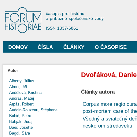
Sko
na
Forum Historiae
časopis pre históriu
hla
a príbuzné spoločenské vedy
obs
ISSN 1337-6861
DOMOV
ČÍSLA
ČLÁNKY
O ČASOPISE
Hlavné menu
Autor
Dvořáková, Danie
Alberty, Július
Almer, Jiří
Články autora
Andělová, Kristina
Andráš, Matej
Corpus more regio cura
Arpáš, Róbert
Audoin-Rouzeau, Stéphane
post-mortem care of th
Babić, Petra
Všedný a sviatočný deň
Babják, Juraj
neskorom stredoveku
Baer, Josette
Bagdi, Sára