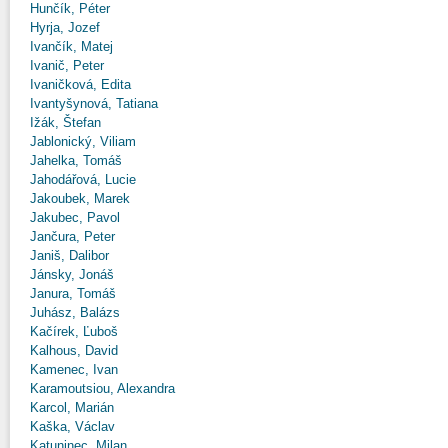
Hunčík, Péter
Hyrja, Jozef
Ivančík, Matej
Ivanič, Peter
Ivaničková, Edita
Ivantyšynová, Tatiana
Ižák, Štefan
Jablonický, Viliam
Jahelka, Tomáš
Jahodářová, Lucie
Jakoubek, Marek
Jakubec, Pavol
Jančura, Peter
Janiš, Dalibor
Jánsky, Jonáš
Janura, Tomáš
Juhász, Balázs
Kačírek, Ľuboš
Kalhous, David
Kamenec, Ivan
Karamoutsiou, Alexandra
Karcol, Marián
Kaška, Václav
Katuninec, Milan