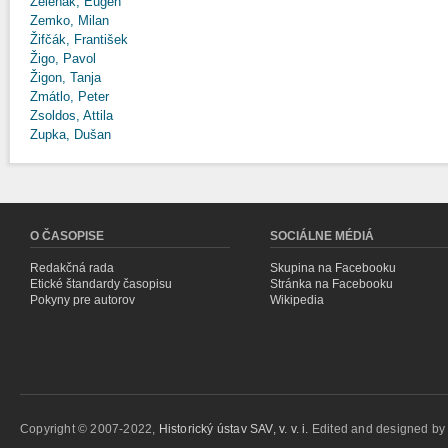
Zeleňák, Eugen
Zemko, Milan
Žifčák, František
Žigo, Pavol
Žigon, Tanja
Zmátlo, Peter
Zsoldos, Attila
Zupka, Dušan
O ČASOPISE
SOCIÁLNE MÉDIÁ
Redakčná rada
Skupina na Facebooku
Etické štandardy časopisu
Stránka na Facebooku
Pokyny pre autorov
Wikipedia
Copyright © 2007-2022,
Historický ústav SAV, v. v. i.
Edited and designed b