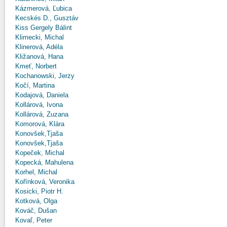
Kázmerová, Ľubica
Kecskés D., Gusztáv
Kiss Gergely Bálint
Klimecki, Michal
Klinerová, Adéla
Kližanová, Hana
Kmeť, Norbert
Kochanowski, Jerzy
Kočí, Martina
Kodajová, Daniela
Kollárová, Ivona
Kollárová, Zuzana
Komorová, Klára
Konovšek,Tjaša
Konovšek,Tjaša
Kopeček, Michal
Kopecká, Mahulena
Korhel, Michal
Kořínková, Veronika
Kosicki, Piotr H.
Kotková, Olga
Kováč, Dušan
Kovaľ, Peter