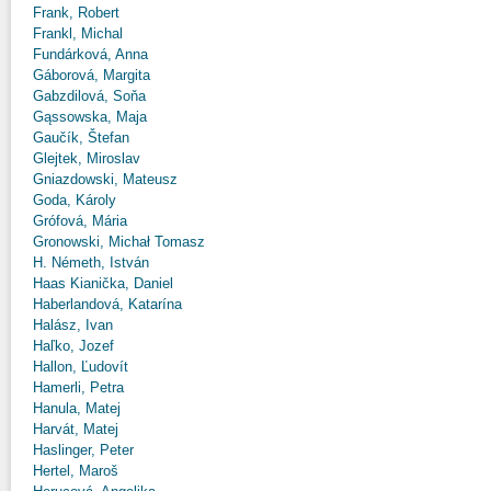
Frank, Robert
Frankl, Michal
Fundárková, Anna
Gáborová, Margita
Gabzdilová, Soňa
Gąssowska, Maja
Gaučík, Štefan
Glejtek, Miroslav
Gniazdowski, Mateusz
Goda, Károly
Grófová, Mária
Gronowski, Michał Tomasz
H. Németh, István
Haas Kianička, Daniel
Haberlandová, Katarína
Halász, Ivan
Haľko, Jozef
Hallon, Ľudovít
Hamerli, Petra
Hanula, Matej
Harvát, Matej
Haslinger, Peter
Hertel, Maroš