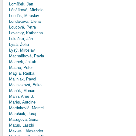
Lomíček, Jan
Lônčíková, Michala
Londák, Miroslav
Londáková, Elena
Loučová, Petra
Lovecky, Katharina
Lukačka, Ján
Lysá, Žofia
Lysý, Miroslav
Machalíková, Pavla
Machek, Jakub
Macho, Peter
Maglia, Radka
Maliniak, Pavol
Maliniaková, Erika
Manák, Marián
Mann, Arne B.
Marès, Antoine
Martinkovič, Marcel
Marušiak, Juraj
Maťugová, Soňa
Matus, László
Maxwell, Alexander