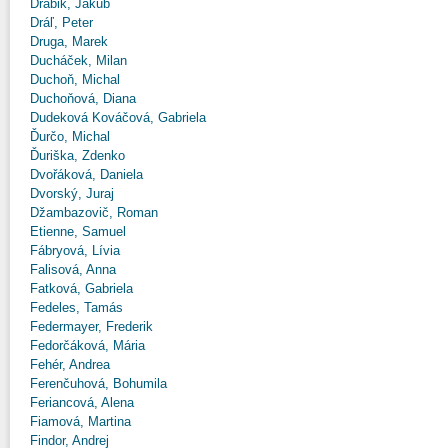
Drábik, Jakub
Dráľ, Peter
Druga, Marek
Ducháček, Milan
Duchoň, Michal
Duchoňová, Diana
Dudeková Kováčová, Gabriela
Ďurčo, Michal
Ďuriška, Zdenko
Dvořáková, Daniela
Dvorský, Juraj
Džambazovič, Roman
Etienne, Samuel
Fábryová, Lívia
Falisová, Anna
Fatková, Gabriela
Fedeles, Tamás
Federmayer, Frederik
Fedorčáková, Mária
Fehér, Andrea
Ferenčuhová, Bohumila
Feriancová, Alena
Fiamová, Martina
Findor, Andrej