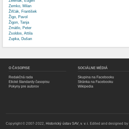
Zeleňák, Eugen
Zemko, Milan
Žifčák, František
Žigo, Pavol
Žigon, Tanja
Zmátlo, Peter
Zsoldos, Attila
Zupka, Dušan
O ČASOPISE
SOCIÁLNE MÉDIÁ
Redakčná rada
Skupina na Facebooku
Etické štandardy časopisu
Stránka na Facebooku
Pokyny pre autorov
Wikipedia
Copyright © 2007-2022,
Historický ústav SAV, v. v. i.
Edited and designed b