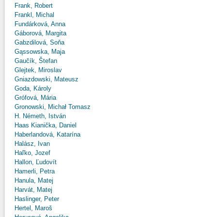
Frank, Robert
Frankl, Michal
Fundárková, Anna
Gáborová, Margita
Gabzdilová, Soňa
Gąssowska, Maja
Gaučík, Štefan
Glejtek, Miroslav
Gniazdowski, Mateusz
Goda, Károly
Grófová, Mária
Gronowski, Michał Tomasz
H. Németh, István
Haas Kianička, Daniel
Haberlandová, Katarína
Halász, Ivan
Haľko, Jozef
Hallon, Ľudovít
Hamerli, Petra
Hanula, Matej
Harvát, Matej
Haslinger, Peter
Hertel, Maroš