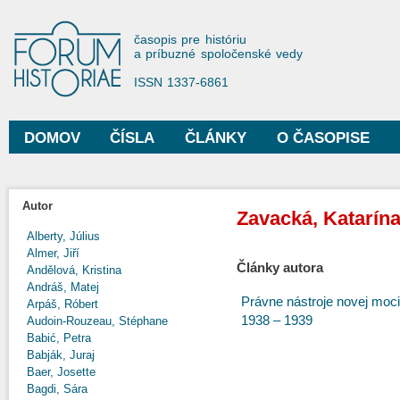
Sko
na
Forum Historiae
časopis pre históriu
hla
a príbuzné spoločenské vedy
obs
ISSN 1337-6861
DOMOV
ČÍSLA
ČLÁNKY
O ČASOPISE
Hlavné menu
Autor
Zavacká, Katarín
Alberty, Július
Almer, Jiří
Články autora
Andělová, Kristina
Andráš, Matej
Právne nástroje novej moci
Arpáš, Róbert
1938 – 1939
Audoin-Rouzeau, Stéphane
Babić, Petra
Babják, Juraj
Baer, Josette
Bagdi, Sára