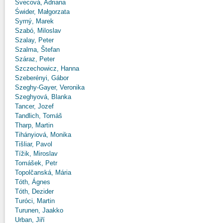
Švecová, Adriana
Świder, Małgorzata
Syrný, Marek
Szabó, Miloslav
Szalay, Peter
Szalma, Štefan
Száraz, Peter
Szczechowicz, Hanna
Szeberényi, Gábor
Szeghy-Gayer, Veronika
Szeghyová, Blanka
Tancer, Jozef
Tandlich, Tomáš
Tharp, Martin
Tihányiová, Monika
Tišliar, Pavol
Tížik, Miroslav
Tomášek, Petr
Topolčanská, Mária
Tóth, Ágnes
Tóth, Dezider
Turóci, Martin
Turunen, Jaakko
Urban, Jiří