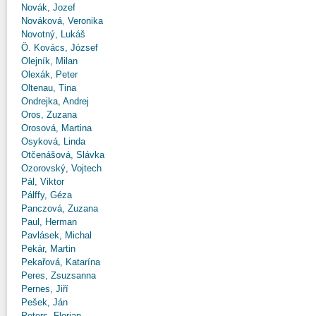
Novák, Jozef
Nováková, Veronika
Novotný, Lukáš
Ö. Kovács, József
Olejník, Milan
Olexák, Peter
Oltenau, Tina
Ondrejka, Andrej
Oros, Zuzana
Orosová, Martina
Osyková, Linda
Otčenášová, Slávka
Ozorovský, Vojtech
Pál, Viktor
Pálffy, Géza
Panczová, Zuzana
Paul, Herman
Pavlásek, Michal
Pekár, Martin
Pekařová, Katarína
Peres, Zsuzsanna
Pernes, Jiří
Pešek, Ján
Peters, Florian