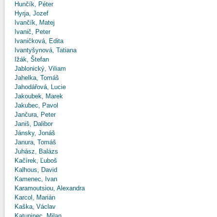
Hunčík, Péter
Hyrja, Jozef
Ivančík, Matej
Ivanič, Peter
Ivaničková, Edita
Ivantyšynová, Tatiana
Ižák, Štefan
Jablonický, Viliam
Jahelka, Tomáš
Jahodářová, Lucie
Jakoubek, Marek
Jakubec, Pavol
Jančura, Peter
Janiš, Dalibor
Jánsky, Jonáš
Janura, Tomáš
Juhász, Balázs
Kačírek, Ľuboš
Kalhous, David
Kamenec, Ivan
Karamoutsiou, Alexandra
Karcol, Marián
Kaška, Václav
Katuninec, Milan