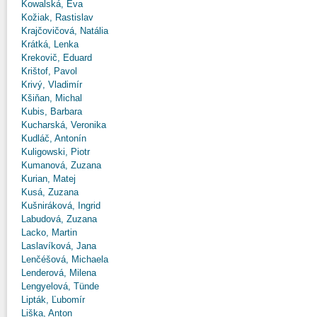
Kowalská, Eva
Kožiak, Rastislav
Krajčovičová, Natália
Krátká, Lenka
Krekovič, Eduard
Krištof, Pavol
Krivý, Vladimír
Kšiňan, Michal
Kubis, Barbara
Kucharská, Veronika
Kudláč, Antonín
Kuligowski, Piotr
Kumanová, Zuzana
Kurian, Matej
Kusá, Zuzana
Kušniráková, Ingrid
Labudová, Zuzana
Lacko, Martin
Laslavíková, Jana
Lenčéšová, Michaela
Lenderová, Milena
Lengyelová, Tünde
Lipták, Ľubomír
Liška, Anton