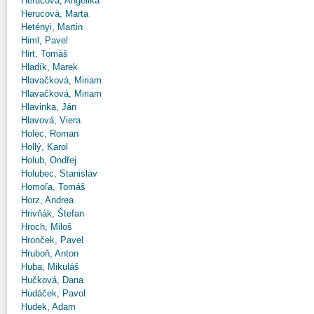
Herucová, Angelika
Herucová, Marta
Hetényi, Martin
Himl, Pavel
Hirt, Tomáš
Hladík, Marek
Hlavačková, Miriam
Hlavačková, Miriam
Hlavinka, Ján
Hlavová, Viera
Holec, Roman
Hollý, Karol
Holub, Ondřej
Holubec, Stanislav
Homoľa, Tomáš
Horz, Andrea
Hrivňák, Štefan
Hroch, Miloš
Hronček, Pavel
Hruboň, Anton
Huba, Mikuláš
Hučková, Dana
Hudáček, Pavol
Hudek, Adam