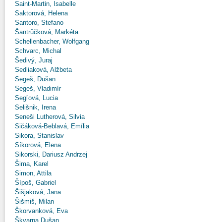
Saint-Martin, Isabelle
Saktorová, Helena
Santoro, Stefano
Šantrůčková, Markéta
Schellenbacher, Wolfgang
Schvarc, Michal
Šedivý, Juraj
Sedliaková, Alžbeta
Segeš, Dušan
Segeš, Vladimír
Segľová, Lucia
Selišnik, Irena
Seneši Lutherová, Silvia
Sičáková-Beblavá, Emília
Sikora, Stanislav
Síkorová, Elena
Sikorski, Dariusz Andrzej
Šima, Karel
Simon, Attila
Šípoš, Gabriel
Šišjaková, Jana
Šišmiš, Milan
Škorvanková, Eva
Škvarna Dušan