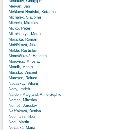
Meľnikov, Georgij P.
Mervart, Jan
Mešková Hradská, Katarína
Michálek, Slavomír
Michela, Miroslav
Mičko, Peter
Mikołajczyk, Marek
Močička, Roman
Močičková, Jitka
Molda, Rastislav
Moravčíková, Henrieta
Morovics, Miroslav
Motnik, Marko
Mucska, Vincent
Mureşan, Raluca
Nádaskay, Viliam
Nagy, Imrich
Nardelli-Malgrand, Anne-Sophie
Nemec, Miroslav
Nemeš, Jaroslav
Nešťáková, Denisa
Neumann, Tibor
Nodl, Martin
Novacká, Mária