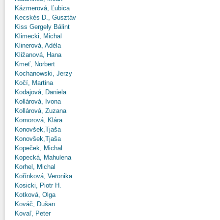
Kázmerová, Ľubica
Kecskés D., Gusztáv
Kiss Gergely Bálint
Klimecki, Michal
Klinerová, Adéla
Kližanová, Hana
Kmeť, Norbert
Kochanowski, Jerzy
Kočí, Martina
Kodajová, Daniela
Kollárová, Ivona
Kollárová, Zuzana
Komorová, Klára
Konovšek,Tjaša
Konovšek,Tjaša
Kopeček, Michal
Kopecká, Mahulena
Korhel, Michal
Kořínková, Veronika
Kosicki, Piotr H.
Kotková, Olga
Kováč, Dušan
Kovaľ, Peter