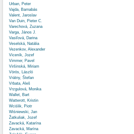
Urban, Peter
Vajda, Barnabás
Valent, Jaroslav
Van Duin, Pieter C.
Varechová, Zuzana
Varga, János J.
Vasiľová, Darina
Veselská, Natália
Vezenkov, Alexander
Viceník, Jozef
Vimmer, Pavel
Viršinská, Miriam
Vörös, László
Vrátny, Štefan
Vrbata, Aleš
Vrzgulová, Monika
Wallet, Bart
Watterott, Kristin
Wciślik, Piotr
Wiśniewski, Jan
Žatkuliak, Jozef
Zavacká, Katarína
Zavacká, Marína