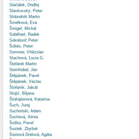
Slačálek, Ondřej
Slavkovský, Peter
Slobodník Martin
Šmelková, Eva
Šmigeľ, Michal
Soběhart, Radek
Sokolovič Peter
Šoltés, Peter
Sommer, Vítězslav
Stachová, Lucia G.
Štefánik Martin
Steinhübel, Ján
Štěpánek, Pavel
Štěpánek, Václav
Štofaník, Jakub
Stojić, Biljana
Štulrajterová, Katarína
Šuch, Juraj
Suchoński, Adam
Šuchová, Xénia
Šuška, Pavel
Šustek, Zbyšek
Šústová Drelová, Agáta