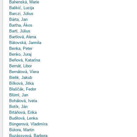
Bahenská, Marie
Balikić, Lucija
Barczi, Július
Bárta, Jan
Bartha, Ákos
Bartl, Július
Bartlová, Alena
Bátovská, Jarmila
Benka, Peter
Benko, Juraj
Beňová, Katarína
Bernát, Libor
Bernátová, Viera
Bielik, Jakub
Bílková, Jitka
Blaščák, Fedor
Blüml, Jan
Bohálová, Iveta
Botík, Ján
Brtáňová, Erika
Budilová, Lenka
Büngerová, Vladimíra
Bútora, Martin
Buzássyová, Barbora