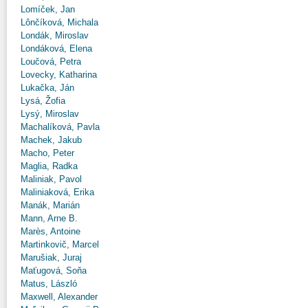
Lomíček, Jan
Lônčíková, Michala
Londák, Miroslav
Londáková, Elena
Loučová, Petra
Lovecky, Katharina
Lukačka, Ján
Lysá, Žofia
Lysý, Miroslav
Machalíková, Pavla
Machek, Jakub
Macho, Peter
Maglia, Radka
Maliniak, Pavol
Maliniaková, Erika
Manák, Marián
Mann, Arne B.
Marès, Antoine
Martinkovič, Marcel
Marušiak, Juraj
Maťugová, Soňa
Matus, László
Maxwell, Alexander