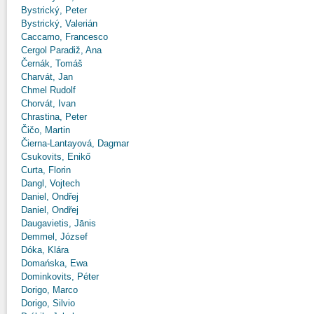
Bystrický, Peter
Bystrický, Valerián
Caccamo, Francesco
Cergol Paradiž, Ana
Černák, Tomáš
Charvát, Jan
Chmel Rudolf
Chorvát, Ivan
Chrastina, Peter
Čičo, Martin
Čierna-Lantayová, Dagmar
Csukovits, Enikő
Curta, Florin
Dangl, Vojtech
Daniel, Ondřej
Daniel, Ondřej
Daugavietis, Jānis
Demmel, József
Dóka, Klára
Domańska, Ewa
Dominkovits, Péter
Dorigo, Marco
Dorigo, Silvio