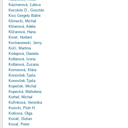
Kázmerová, Ľubica
Kecskés D., Gusztáv
Kiss Gergely Bálint
Klimecki, Michal
Klinerová, Adéla
Kližanová, Hana
Kmeť, Norbert
Kochanowski, Jerzy
Kočí, Martina
Kodajová, Daniela
Kollárová, Ivona
Kollárová, Zuzana
Komorová, Klára
Konovšek,Tjaša
Konovšek,Tjaša
Kopeček, Michal
Kopecká, Mahulena
Korhel, Michal
Kořínková, Veronika
Kosicki, Piotr H.
Kotková, Olga
Kováč, Dušan
Kovaľ, Peter