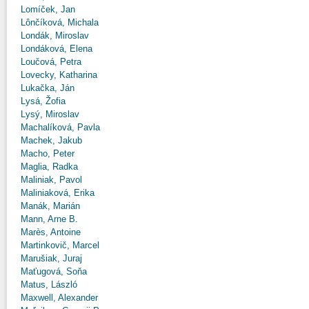
Lomíček, Jan
Lônčíková, Michala
Londák, Miroslav
Londáková, Elena
Loučová, Petra
Lovecky, Katharina
Lukačka, Ján
Lysá, Žofia
Lysý, Miroslav
Machalíková, Pavla
Machek, Jakub
Macho, Peter
Maglia, Radka
Maliniak, Pavol
Maliniaková, Erika
Manák, Marián
Mann, Arne B.
Marès, Antoine
Martinkovič, Marcel
Marušiak, Juraj
Maťugová, Soňa
Matus, László
Maxwell, Alexander