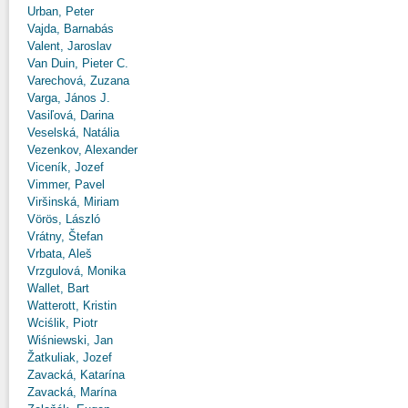
Urban, Peter
Vajda, Barnabás
Valent, Jaroslav
Van Duin, Pieter C.
Varechová, Zuzana
Varga, János J.
Vasiľová, Darina
Veselská, Natália
Vezenkov, Alexander
Viceník, Jozef
Vimmer, Pavel
Viršinská, Miriam
Vörös, László
Vrátny, Štefan
Vrbata, Aleš
Vrzgulová, Monika
Wallet, Bart
Watterott, Kristin
Wciślik, Piotr
Wiśniewski, Jan
Žatkuliak, Jozef
Zavacká, Katarína
Zavacká, Marína