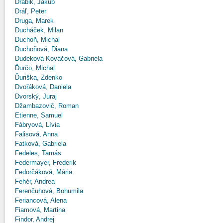
Drábik, Jakub
Dráľ, Peter
Druga, Marek
Ducháček, Milan
Duchoň, Michal
Duchoňová, Diana
Dudeková Kováčová, Gabriela
Ďurčo, Michal
Ďuriška, Zdenko
Dvořáková, Daniela
Dvorský, Juraj
Džambazovič, Roman
Etienne, Samuel
Fábryová, Lívia
Falisová, Anna
Fatková, Gabriela
Fedeles, Tamás
Federmayer, Frederik
Fedorčáková, Mária
Fehér, Andrea
Ferenčuhová, Bohumila
Feriancová, Alena
Fiamová, Martina
Findor, Andrej