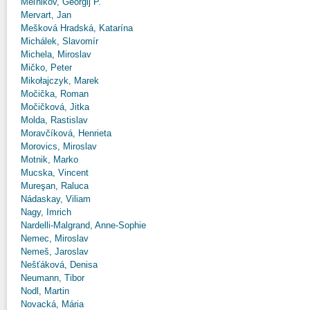
Meľnikov, Georgij P.
Mervart, Jan
Mešková Hradská, Katarína
Michálek, Slavomír
Michela, Miroslav
Mičko, Peter
Mikołajczyk, Marek
Močička, Roman
Močičková, Jitka
Molda, Rastislav
Moravčíková, Henrieta
Morovics, Miroslav
Motnik, Marko
Mucska, Vincent
Mureşan, Raluca
Nádaskay, Viliam
Nagy, Imrich
Nardelli-Malgrand, Anne-Sophie
Nemec, Miroslav
Nemeš, Jaroslav
Nešťáková, Denisa
Neumann, Tibor
Nodl, Martin
Novacká, Mária