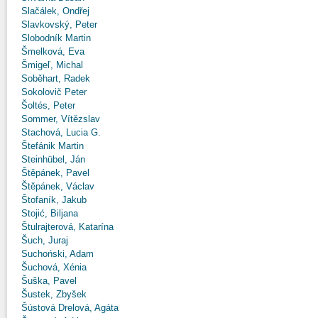
Slačálek, Ondřej
Slavkovský, Peter
Slobodník Martin
Šmelková, Eva
Šmigeľ, Michal
Soběhart, Radek
Sokolovič Peter
Šoltés, Peter
Sommer, Vítězslav
Stachová, Lucia G.
Štefánik Martin
Steinhübel, Ján
Štěpánek, Pavel
Štěpánek, Václav
Štofaník, Jakub
Stojić, Biljana
Štulrajterová, Katarína
Šuch, Juraj
Suchoński, Adam
Šuchová, Xénia
Šuška, Pavel
Šustek, Zbyšek
Šústová Drelová, Agáta