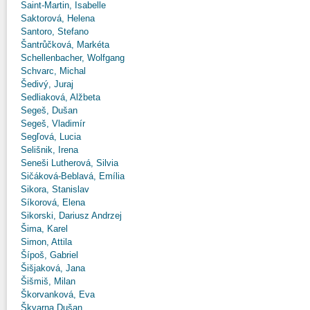
Saint-Martin, Isabelle
Saktorová, Helena
Santoro, Stefano
Šantrůčková, Markéta
Schellenbacher, Wolfgang
Schvarc, Michal
Šedivý, Juraj
Sedliaková, Alžbeta
Segeš, Dušan
Segeš, Vladimír
Segľová, Lucia
Selišnik, Irena
Seneši Lutherová, Silvia
Sičáková-Beblavá, Emília
Sikora, Stanislav
Síkorová, Elena
Sikorski, Dariusz Andrzej
Šima, Karel
Simon, Attila
Šípoš, Gabriel
Šišjaková, Jana
Šišmiš, Milan
Škorvanková, Eva
Škvarna Dušan