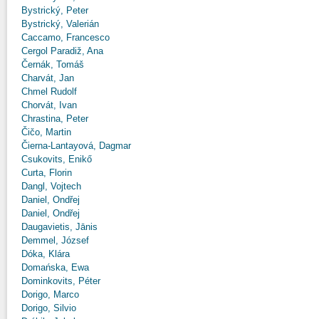
Bystrický, Peter
Bystrický, Valerián
Caccamo, Francesco
Cergol Paradiž, Ana
Černák, Tomáš
Charvát, Jan
Chmel Rudolf
Chorvát, Ivan
Chrastina, Peter
Čičo, Martin
Čierna-Lantayová, Dagmar
Csukovits, Enikő
Curta, Florin
Dangl, Vojtech
Daniel, Ondřej
Daniel, Ondřej
Daugavietis, Jānis
Demmel, József
Dóka, Klára
Domańska, Ewa
Dominkovits, Péter
Dorigo, Marco
Dorigo, Silvio