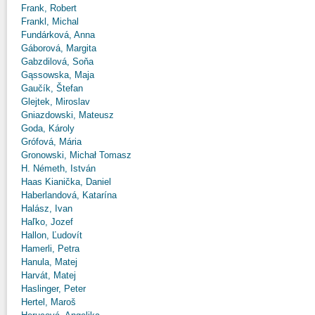
Frank, Robert
Frankl, Michal
Fundárková, Anna
Gáborová, Margita
Gabzdilová, Soňa
Gąssowska, Maja
Gaučík, Štefan
Glejtek, Miroslav
Gniazdowski, Mateusz
Goda, Károly
Grófová, Mária
Gronowski, Michał Tomasz
H. Németh, István
Haas Kianička, Daniel
Haberlandová, Katarína
Halász, Ivan
Haľko, Jozef
Hallon, Ľudovít
Hamerli, Petra
Hanula, Matej
Harvát, Matej
Haslinger, Peter
Hertel, Maroš