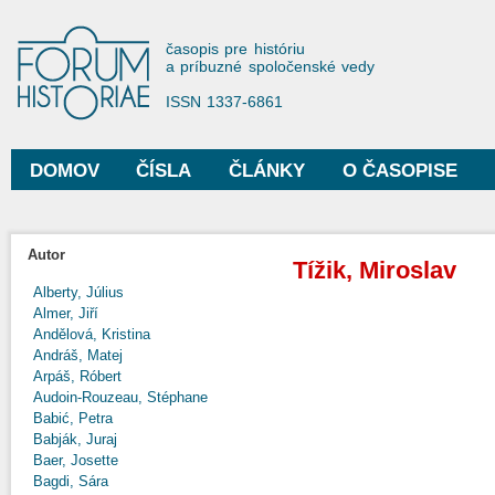
Sko
na
Forum Historiae
časopis pre históriu
hla
a príbuzné spoločenské vedy
obs
ISSN 1337-6861
DOMOV
ČÍSLA
ČLÁNKY
O ČASOPISE
Hlavné menu
Autor
Tížik, Miroslav
Alberty, Július
Almer, Jiří
Andělová, Kristina
Andráš, Matej
Arpáš, Róbert
Audoin-Rouzeau, Stéphane
Babić, Petra
Babják, Juraj
Baer, Josette
Bagdi, Sára