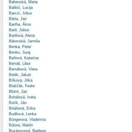
Bahenská, Marie
Balikić, Lucija
Barczi, Július
Bárta, Jan
Bartha, Ákos
Bartl, Július
Bartlová, Alena
Bátovská, Jarmila
Benka, Peter
Benko, Juraj
Beňová, Katarína
Bernát, Libor
Bernátová, Viera
Bielik, Jakub
Bílková, Jitka
Blaščák, Fedor
Blüml, Jan
Bohálová, Iveta
Botík, Ján
Brtáňová, Erika
Budilová, Lenka
Büngerová, Vladimíra
Bútora, Martin
Buzássyová, Barbora