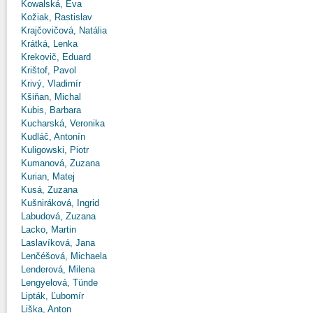
Kowalská, Eva
Kožiak, Rastislav
Krajčovičová, Natália
Krátká, Lenka
Krekovič, Eduard
Krištof, Pavol
Krivý, Vladimír
Kšiňan, Michal
Kubis, Barbara
Kucharská, Veronika
Kudláč, Antonín
Kuligowski, Piotr
Kumanová, Zuzana
Kurian, Matej
Kusá, Zuzana
Kušniráková, Ingrid
Labudová, Zuzana
Lacko, Martin
Laslavíková, Jana
Lenčéšová, Michaela
Lenderová, Milena
Lengyelová, Tünde
Lipták, Ľubomír
Liška, Anton