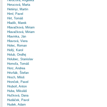
Herucová, Angelika
Herucová, Marta
Hetényi, Martin
Himl, Pavel
Hirt, Tomáš
Hladík, Marek
Hlavačková, Miriam
Hlavačková, Miriam
Hlavinka, Ján
Hlavová, Viera
Holec, Roman
Hollý, Karol
Holub, Ondřej
Holubec, Stanislav
Homoľa, Tomáš
Horz, Andrea
Hrivňák, Štefan
Hroch, Miloš
Hronček, Pavel
Hruboň, Anton
Huba, Mikuláš
Hučková, Dana
Hudáček, Pavol
Hudek, Adam