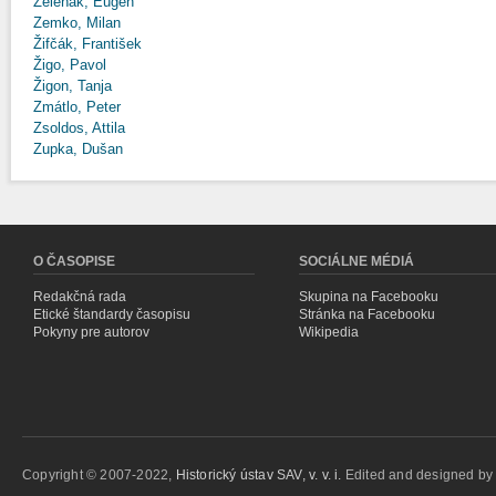
Zeleňák, Eugen
Zemko, Milan
Žifčák, František
Žigo, Pavol
Žigon, Tanja
Zmátlo, Peter
Zsoldos, Attila
Zupka, Dušan
O ČASOPISE
SOCIÁLNE MÉDIÁ
Redakčná rada
Skupina na Facebooku
Etické štandardy časopisu
Stránka na Facebooku
Pokyny pre autorov
Wikipedia
Copyright © 2007-2022,
Historický ústav SAV, v. v. i.
Edited and designed b