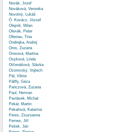
Novák, Jozef
Nováková, Veronika
Novotný, Lukáš
Ö. Kovács, József
Olejník, Milan
Olexák, Peter
Oltenau, Tina
Ondrejka, Andrej
Oros, Zuzana
Orosová, Martina
Osyková, Linda
Otčenášová, Slávka
Ozorovský, Vojtech
Pál, Viktor
Pálffy, Géza
Panczová, Zuzana
Paul, Herman
Pavlásek, Michal
Pekár, Martin
Pekařová, Katarína
Peres, Zsuzsanna
Pernes, Jiří
Pešek, Ján
Peters, Florian