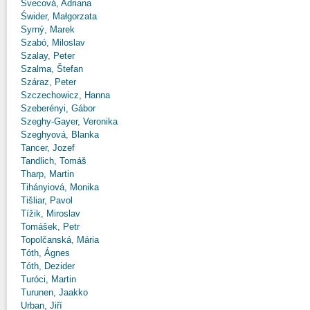
Švecová, Adriana
Świder, Małgorzata
Syrný, Marek
Szabó, Miloslav
Szalay, Peter
Szalma, Štefan
Száraz, Peter
Szczechowicz, Hanna
Szeberényi, Gábor
Szeghy-Gayer, Veronika
Szeghyová, Blanka
Tancer, Jozef
Tandlich, Tomáš
Tharp, Martin
Tihányiová, Monika
Tišliar, Pavol
Tížik, Miroslav
Tomášek, Petr
Topolčanská, Mária
Tóth, Ágnes
Tóth, Dezider
Turóci, Martin
Turunen, Jaakko
Urban, Jiří