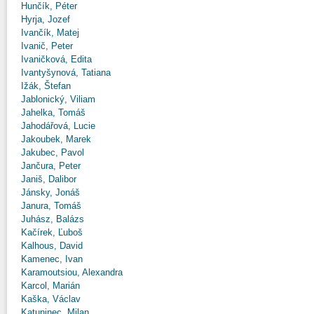
Hunčík, Péter
Hyrja, Jozef
Ivančík, Matej
Ivanič, Peter
Ivaničková, Edita
Ivantyšynová, Tatiana
Ižák, Štefan
Jablonický, Viliam
Jahelka, Tomáš
Jahodářová, Lucie
Jakoubek, Marek
Jakubec, Pavol
Jančura, Peter
Janiš, Dalibor
Jánsky, Jonáš
Janura, Tomáš
Juhász, Balázs
Kačírek, Ľuboš
Kalhous, David
Kamenec, Ivan
Karamoutsiou, Alexandra
Karcol, Marián
Kaška, Václav
Katuninec, Milan