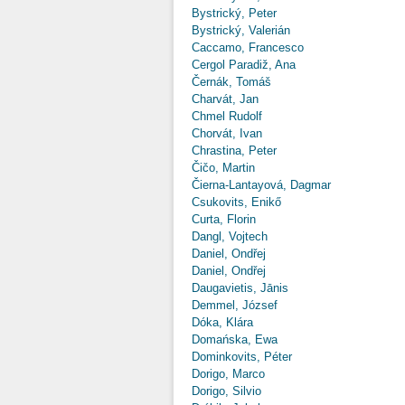
Bystrický, Peter
Bystrický, Valerián
Caccamo, Francesco
Cergol Paradiž, Ana
Černák, Tomáš
Charvát, Jan
Chmel Rudolf
Chorvát, Ivan
Chrastina, Peter
Čičo, Martin
Čierna-Lantayová, Dagmar
Csukovits, Enikő
Curta, Florin
Dangl, Vojtech
Daniel, Ondřej
Daniel, Ondřej
Daugavietis, Jānis
Demmel, József
Dóka, Klára
Domańska, Ewa
Dominkovits, Péter
Dorigo, Marco
Dorigo, Silvio