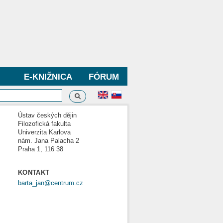
E-KNIŽNICA
FÓRUM
Vyhľadávanie
dávanie
Ústav českých dějin
Filozofická fakulta
Univerzita Karlova
nám. Jana Palacha 2
Praha 1, 116 38
KONTAKT
barta_jan@centrum.cz