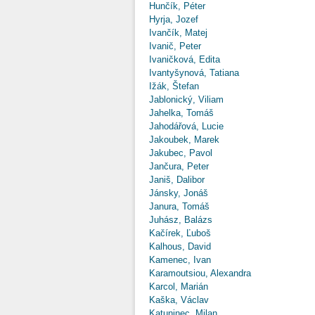
Hunčík, Péter
Hyrja, Jozef
Ivančík, Matej
Ivanič, Peter
Ivaničková, Edita
Ivantyšynová, Tatiana
Ižák, Štefan
Jablonický, Viliam
Jahelka, Tomáš
Jahodářová, Lucie
Jakoubek, Marek
Jakubec, Pavol
Jančura, Peter
Janiš, Dalibor
Jánsky, Jonáš
Janura, Tomáš
Juhász, Balázs
Kačírek, Ľuboš
Kalhous, David
Kamenec, Ivan
Karamoutsiou, Alexandra
Karcol, Marián
Kaška, Václav
Katuninec, Milan