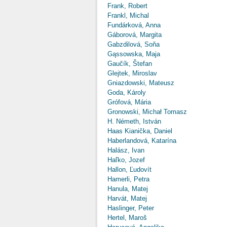
Frank, Robert
Frankl, Michal
Fundárková, Anna
Gáborová, Margita
Gabzdilová, Soňa
Gąssowska, Maja
Gaučík, Štefan
Glejtek, Miroslav
Gniazdowski, Mateusz
Goda, Károly
Grófová, Mária
Gronowski, Michał Tomasz
H. Németh, István
Haas Kianička, Daniel
Haberlandová, Katarína
Halász, Ivan
Haľko, Jozef
Hallon, Ľudovít
Hamerli, Petra
Hanula, Matej
Harvát, Matej
Haslinger, Peter
Hertel, Maroš