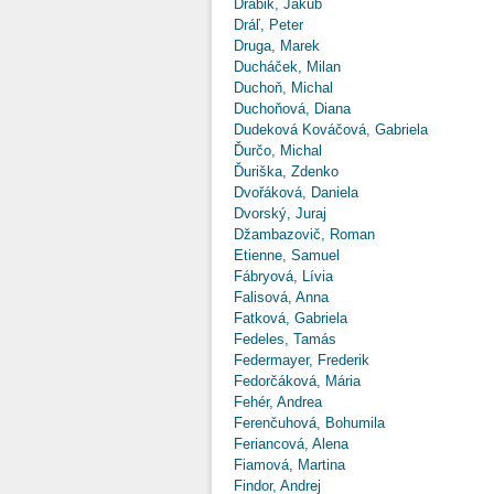
Drábik, Jakub
Dráľ, Peter
Druga, Marek
Ducháček, Milan
Duchoň, Michal
Duchoňová, Diana
Dudeková Kováčová, Gabriela
Ďurčo, Michal
Ďuriška, Zdenko
Dvořáková, Daniela
Dvorský, Juraj
Džambazovič, Roman
Etienne, Samuel
Fábryová, Lívia
Falisová, Anna
Fatková, Gabriela
Fedeles, Tamás
Federmayer, Frederik
Fedorčáková, Mária
Fehér, Andrea
Ferenčuhová, Bohumila
Feriancová, Alena
Fiamová, Martina
Findor, Andrej