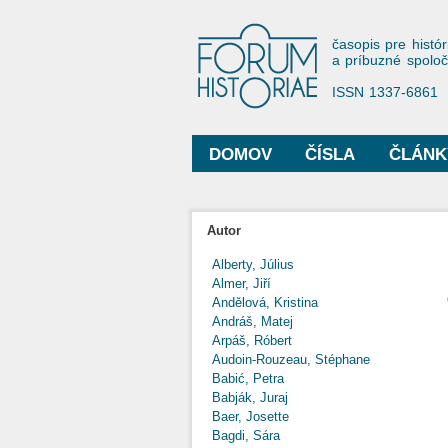
Forum His
časopis pre histór
a príbuzné spolo
ISSN 1337-6861
DOMOV
ČÍSLA
ČLÁNK
Hlavné menu
Autor
Alberty, Július
Almer, Jiří
Andělová, Kristina
Andráš, Matej
Arpáš, Róbert
Audoin-Rouzeau, Stéphane
Babić, Petra
Babják, Juraj
Baer, Josette
Bagdi, Sára