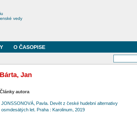
Skočiť
na
toriae
iu
hlavný
čenské vedy
obsah
Y
O ČASOPISE
Vyhľa
Bárta, Jan
Články autora
JONSSONOVÁ, Pavla. Devět z české hudební alternativy
osmdesátých let. Praha : Karolinum, 2019