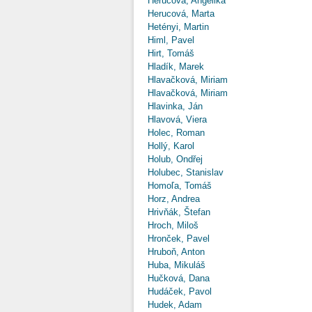
Herucová, Angelika
Herucová, Marta
Hetényi, Martin
Himl, Pavel
Hirt, Tomáš
Hladík, Marek
Hlavačková, Miriam
Hlavačková, Miriam
Hlavinka, Ján
Hlavová, Viera
Holec, Roman
Hollý, Karol
Holub, Ondřej
Holubec, Stanislav
Homoľa, Tomáš
Horz, Andrea
Hrivňák, Štefan
Hroch, Miloš
Hronček, Pavel
Hruboň, Anton
Huba, Mikuláš
Hučková, Dana
Hudáček, Pavol
Hudek, Adam