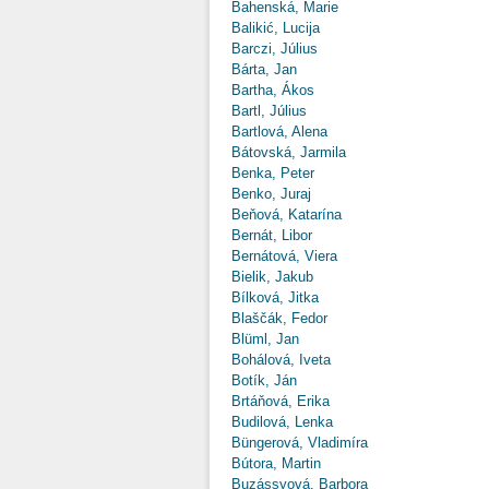
Bahenská, Marie
Balikić, Lucija
Barczi, Július
Bárta, Jan
Bartha, Ákos
Bartl, Július
Bartlová, Alena
Bátovská, Jarmila
Benka, Peter
Benko, Juraj
Beňová, Katarína
Bernát, Libor
Bernátová, Viera
Bielik, Jakub
Bílková, Jitka
Blaščák, Fedor
Blüml, Jan
Bohálová, Iveta
Botík, Ján
Brtáňová, Erika
Budilová, Lenka
Büngerová, Vladimíra
Bútora, Martin
Buzássyová, Barbora