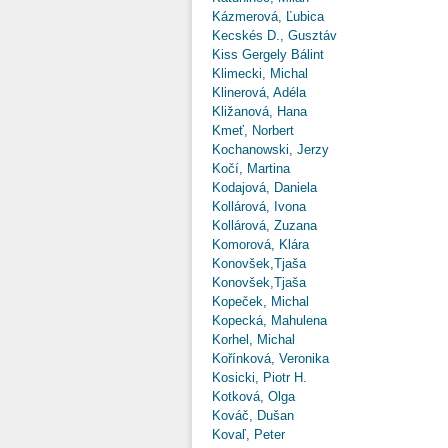
Kázmerová, Ľubica
Kecskés D., Gusztáv
Kiss Gergely Bálint
Klimecki, Michal
Klinerová, Adéla
Kližanová, Hana
Kmeť, Norbert
Kochanowski, Jerzy
Kočí, Martina
Kodajová, Daniela
Kollárová, Ivona
Kollárová, Zuzana
Komorová, Klára
Konovšek,Tjaša
Konovšek,Tjaša
Kopeček, Michal
Kopecká, Mahulena
Korhel, Michal
Kořínková, Veronika
Kosicki, Piotr H.
Kotková, Olga
Kováč, Dušan
Kovaľ, Peter