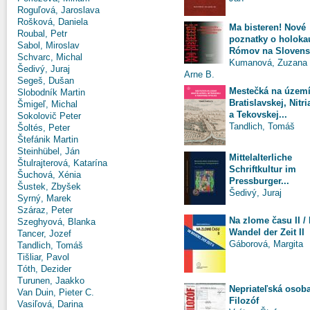
Roguľová, Jaroslava
Rošková, Daniela
Ma bisteren! Nové
Roubal, Petr
poznatky o holoka
Sabol, Miroslav
Rómov na Sloven
Schvarc, Michal
Kumanová, Zuzana
Šedivý, Juraj
Arne B.
Segeš, Dušan
Mestečká na územ
Slobodník Martin
Bratislavskej, Nitr
Šmigeľ, Michal
a Tekovskej...
Sokolovič Peter
Tandlich, Tomáš
Šoltés, Peter
Štefánik Martin
Steinhübel, Ján
Mittelalterliche
Štulrajterová, Katarína
Schriftkultur im
Šuchová, Xénia
Pressburger...
Šustek, Zbyšek
Šedivý, Juraj
Syrný, Marek
Száraz, Peter
Na zlome času II /
Szeghyová, Blanka
Wandel der Zeit II
Tancer, Jozef
Gáborová, Margita
Tandlich, Tomáš
Tišliar, Pavol
Tóth, Dezider
Turunen, Jaakko
Nepriateľská osob
Van Duin, Pieter C.
Filozóf
Vasiľová, Darina