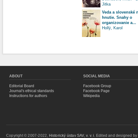
Jitka
Veda a slovenské 
hnutie. Snahy o
organizovanie a...
Hollý, Karol
Pages
ABOUT
SOCIAL MEDIA
Editorial Board
Facebook Group
Journal's ethical standards
Facebook Page
Instructions for authors
Wikipedia
Copyright © 2007-2022,
Historický ústav SAV, v. v. i.
Edited and designed b