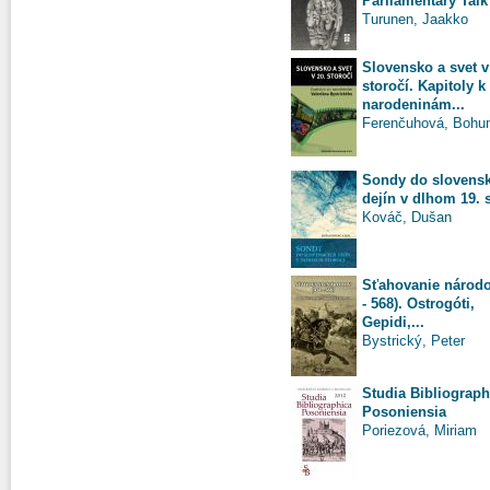
Parliamentary Talk
Turunen, Jaakko
Slovensko a svet v
storočí. Kapitoly k
narodeninám...
Ferenčuhová, Bohu
Sondy do slovens
dejín v dlhom 19. 
Kováč, Dušan
Sťahovanie národo
- 568). Ostrogóti,
Gepidi,...
Bystrický, Peter
Studia Bibliograph
Posoniensia
Poriezová, Miriam