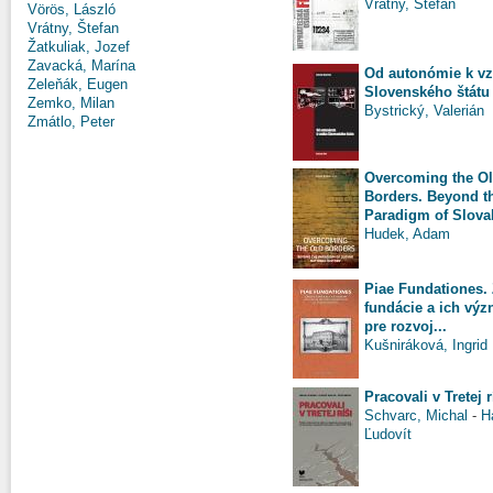
Vrátny, Štefan
Vörös, László
Vrátny, Štefan
Žatkuliak, Jozef
Zavacká, Marína
Od autonómie k vz
Zeleňák, Eugen
Slovenského štátu
Zemko, Milan
Bystrický, Valerián
Zmátlo, Peter
Overcoming the O
Borders. Beyond t
Paradigm of Slovak
Hudek, Adam
Piae Fundationes.
fundácie a ich vý
pre rozvoj...
Kušniráková, Ingrid
Pracovali v Tretej r
Schvarc, Michal
-
H
Ľudovít