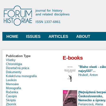
Ski
mai
Forum Historiae
journal for history
con
and related disciplines
ISSN 1337-6861
HOME
ISSUES
ARTICLES
ABOUT
Main menu
Publication Type
E-books
Všetky
Chronológia
''Blaho vlasti - zák
Dizertačná práca
najvyšší!''...
Dokumenty
Hruboň, Anton
Kolektívna monografia
Lexikón
Memoáre
Monografia
(Ne)nájdená bezpe
Ročenka
Československo,
Časopis
Nemecko a úpravy.
Skriptá
Feriancová, Alena
Zborník