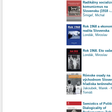
Radikálny sociali
komunizmus na
Slovensku (1918 -..
Šmigeľ, Michal
Rok 1968 a ekono
realita Slovenska
Londák, Miroslav
Rok 1968. Eto vaše
Londák, Miroslav
Rómske osady na
východnom Sloven
hľadiska terénneho
Jakoubek, Marek
-
H
Tomáš
Semiotics of Politi
Dialogicality of