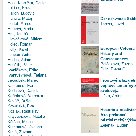
Haas Kianička, Daniel
Halász, Ivan
Hallon, Ľudovít
Hanula, Matej
Der schwarze Sabb
Hertel, Maroš
Tancer, Jozef
Hetényi, Martin
Hirt, Tomáš
Hlavačková, Miriam
Holec, Roman
European Colonial
Hollý, Karol
History and
Hruboň, Anton
Consequences
Hudek, Adam
Poláčková, Zuzana
Hunčík, Péter
Duin, Pieter C.
Ivaničková, Edita
Ivantyšynová, Tatiana
Frontové a lazaret
Jakoubek, Marek
vojnové cintoríny 
Kamenec, Ivan
svetovej...
Kodajová, Daniela
Liška, Anton
Kořínková, Veronika
Kováč, Dušan
Kowalská, Eva
História a relativi
Kožiak, Rastislav
Ako prekonať
Krajčovičová, Natália
relativistický výkla
Kšiňan, Michal
Zeleňák, Eugen
Kumanová, Zuzana
Kusá, Zuzana