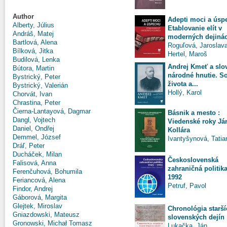
Author
Adepti moci a úsp
Alberty, Július
Etablovanie elít v
Andráš, Matej
moderných dejiná
Bartlová, Alena
Roguľová, Jaroslav
Bílková, Jitka
Hertel, Maroš
Budilová, Lenka
Andrej Kmeť a slo
Bútora, Martin
národné hnutie. S
Bystrický, Peter
života a...
Bystrický, Valerián
Hollý, Karol
Chorvát, Ivan
Chrastina, Peter
Čierna-Lantayová, Dagmar
Básnik a mesto :
Dangl, Vojtech
Viedenské roky Já
Daniel, Ondřej
Kollára
Demmel, József
Ivantyšynová, Tatia
Dráľ, Peter
Ducháček, Milan
Československá
Falisová, Anna
zahraničná politika
Ferenčuhová, Bohumila
1992
Feriancová, Alena
Petruf, Pavol
Findor, Andrej
Gáborová, Margita
Glejtek, Miroslav
Chronológia starší
Gniazdowski, Mateusz
slovenských dejín
Gronowski, Michał Tomasz
Lukačka, Ján