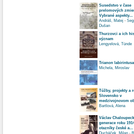
Susedstvo v čase
prelomových zmie
Vybrané aspekty...
Andráš, Matej
-
Seg
Dušan
Thurzovci a ich hi
význam
Lengyelová, Tünde
Trianon labirintus
Michela, Miroslav
Túžby, projekty a re
Slovensko v
medzivojnovom o
Bartlová, Alena
Václav Chaloupeck
generace roku 191
otazníky české a...
Ducháček, Milan
-
B