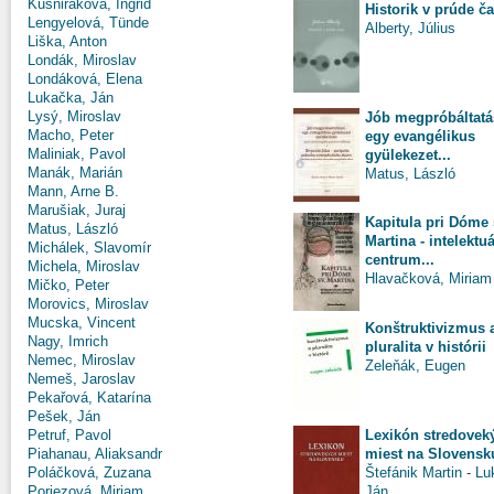
Kušniráková, Ingrid
Historik v prúde č
Lengyelová, Tünde
Alberty, Július
Liška, Anton
Londák, Miroslav
Londáková, Elena
Lukačka, Ján
Lysý, Miroslav
Jób megpróbáltatás
Macho, Peter
egy evangélikus
Maliniak, Pavol
gyülekezet...
Manák, Marián
Matus, László
Mann, Arne B.
Marušiak, Juraj
Kapitula pri Dóme 
Matus, László
Martina - intelektu
Michálek, Slavomír
centrum...
Michela, Miroslav
Hlavačková, Miriam
Mičko, Peter
Morovics, Miroslav
Mucska, Vincent
Konštruktivizmus 
Nagy, Imrich
pluralita v histórii
Nemec, Miroslav
Zeleňák, Eugen
Nemeš, Jaroslav
Pekařová, Katarína
Pešek, Ján
Lexikón stredovek
Petruf, Pavol
miest na Slovensk
Piahanau, Aliaksandr
Štefánik Martin
-
Lu
Poláčková, Zuzana
Ján
Poriezová, Miriam