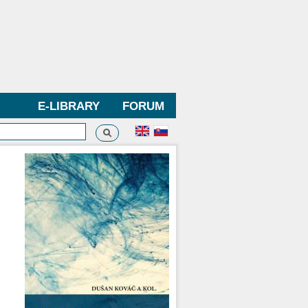
E-LIBRARY
FORUM
Search
h form