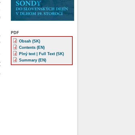
ť
v
h
,
z
PDF
e
Obsah (SK)
é
Contents (EN)
Plný text | Full Text (SK)
y
Summary (EN)
a
ť
e