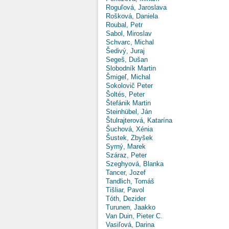
Roguľová, Jaroslava
Rošková, Daniela
Roubal, Petr
Sabol, Miroslav
Schvarc, Michal
Šedivý, Juraj
Segeš, Dušan
Slobodník Martin
Šmigeľ, Michal
Sokolovič Peter
Šoltés, Peter
Štefánik Martin
Steinhübel, Ján
Štulrajterová, Katarína
Šuchová, Xénia
Šustek, Zbyšek
Syrný, Marek
Száraz, Peter
Szeghyová, Blanka
Tancer, Jozef
Tandlich, Tomáš
Tišliar, Pavol
Tóth, Dezider
Turunen, Jaakko
Van Duin, Pieter C.
Vasiľová, Darina