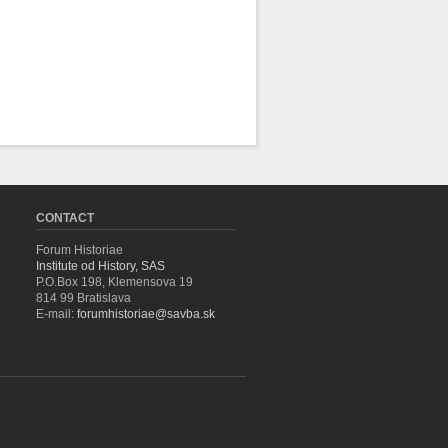
CONTACT
Forum Historiae
Institute od History, SAS
P.O.Box 198, Klemensova 19
814 99 Bratislava
E-mail:
forumhistoriae@savba.sk