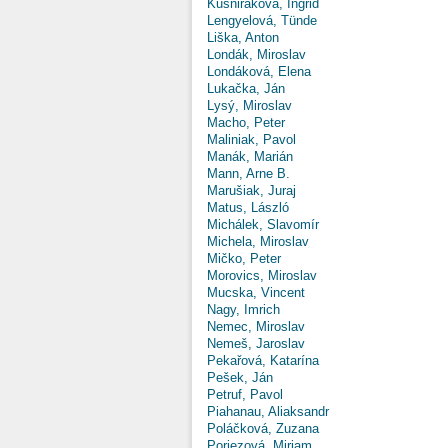
Kušniráková, Ingrid
Lengyelová, Tünde
Liška, Anton
Londák, Miroslav
Londáková, Elena
Lukačka, Ján
Lysý, Miroslav
Macho, Peter
Maliniak, Pavol
Manák, Marián
Mann, Arne B.
Marušiak, Juraj
Matus, László
Michálek, Slavomír
Michela, Miroslav
Mičko, Peter
Morovics, Miroslav
Mucska, Vincent
Nagy, Imrich
Nemec, Miroslav
Nemeš, Jaroslav
Pekařová, Katarína
Pešek, Ján
Petruf, Pavol
Piahanau, Aliaksandr
Poláčková, Zuzana
Poriezová, Miriam