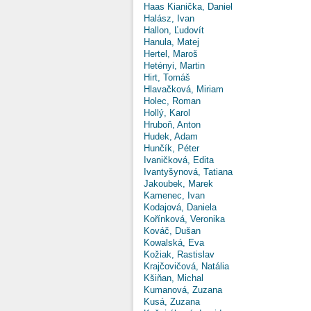
Haas Kianička, Daniel
Halász, Ivan
Hallon, Ľudovít
Hanula, Matej
Hertel, Maroš
Hetényi, Martin
Hirt, Tomáš
Hlavačková, Miriam
Holec, Roman
Hollý, Karol
Hruboň, Anton
Hudek, Adam
Hunčík, Péter
Ivaničková, Edita
Ivantyšynová, Tatiana
Jakoubek, Marek
Kamenec, Ivan
Kodajová, Daniela
Kořínková, Veronika
Kováč, Dušan
Kowalská, Eva
Kožiak, Rastislav
Krajčovičová, Natália
Kšiňan, Michal
Kumanová, Zuzana
Kusá, Zuzana