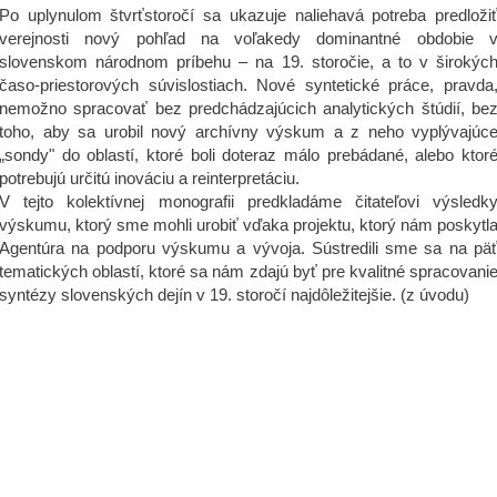
Po uplynulom štvrťstoročí sa ukazuje naliehavá potreba predloži
verejnosti nový pohľad na voľakedy dominantné obdobie 
slovenskom národnom príbehu – na 19. storočie, a to v širokýc
časo-priestorových súvislostiach. Nové syntetické práce, pravda
nemožno spracovať bez predchádzajúcich analytických štúdií, be
toho, aby sa urobil nový archívny výskum a z neho vyplývajúc
„sondy" do oblastí, ktoré boli doteraz málo prebádané, alebo ktor
potrebujú určitú inováciu a reinterpretáciu.
V tejto kolektívnej monografii predkladáme čitateľovi výsledk
výskumu, ktorý sme mohli urobiť vďaka projektu, ktorý nám poskytl
Agentúra na podporu výskumu a vývoja. Sústredili sme sa na pä
tematických oblastí, ktoré sa nám zdajú byť pre kvalitné spracovani
syntézy slovenských dejín v 19. storočí najdôležitejšie. (z úvodu)