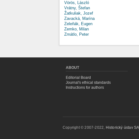
Vörös, László
Vrátny, Štefan
Žatkuliak, Jozef
Zavacká, Marína
Zeleňák, Eugen
Zemko, Milan
Zmátlo, Peter
ABOUT
Editorial Board
Journal's ethical standards
Instructions for authors
Copyright © 2007-2022,
Historický ústav SAV,