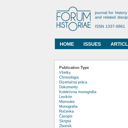
Forum His
journal for history
and related discip
ISSN 1337-6861
HOME
ISSUES
ARTIC
Main menu
Publication Type
Všetky
Chronológia
Dizertačná práca
Dokumenty
Kolektívna monografia
Lexikón
Memoáre
Monografia
Ročenka
Časopis
Skriptá
Zborník