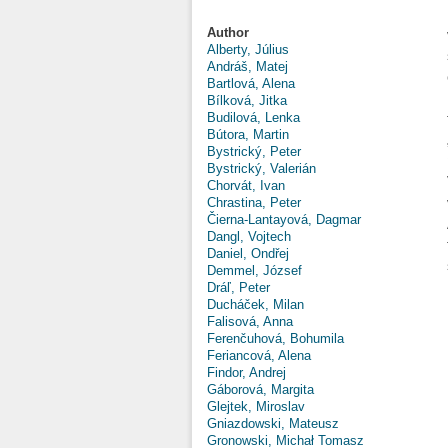
Author
Alberty, Július
Andráš, Matej
Bartlová, Alena
Bílková, Jitka
Budilová, Lenka
Bútora, Martin
Bystrický, Peter
Bystrický, Valerián
Chorvát, Ivan
Chrastina, Peter
Čierna-Lantayová, Dagmar
Dangl, Vojtech
Daniel, Ondřej
Demmel, József
Dráľ, Peter
Ducháček, Milan
Falisová, Anna
Ferenčuhová, Bohumila
Feriancová, Alena
Findor, Andrej
Gáborová, Margita
Glejtek, Miroslav
Gniazdowski, Mateusz
Gronowski, Michał Tomasz