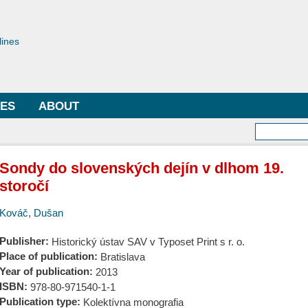
Skip to
main
toriae
content
lines
LES
ABOUT
Searc
Sondy do slovenských dejín v dlhom 19.
storočí
Kováč, Dušan
Publisher:
Historický ústav SAV v Typoset Print s r. o.
Place of publication:
Bratislava
Year of publication:
2013
ISBN:
978-80-971540-1-1
Publication type:
Kolektívna monografia