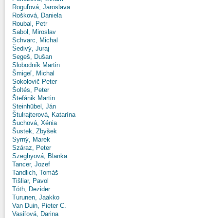
Roguľová, Jaroslava
Rošková, Daniela
Roubal, Petr
Sabol, Miroslav
Schvarc, Michal
Šedivý, Juraj
Segeš, Dušan
Slobodník Martin
Šmigeľ, Michal
Sokolovič Peter
Šoltés, Peter
Štefánik Martin
Steinhübel, Ján
Štulrajterová, Katarína
Šuchová, Xénia
Šustek, Zbyšek
Syrný, Marek
Száraz, Peter
Szeghyová, Blanka
Tancer, Jozef
Tandlich, Tomáš
Tišliar, Pavol
Tóth, Dezider
Turunen, Jaakko
Van Duin, Pieter C.
Vasiľová, Darina