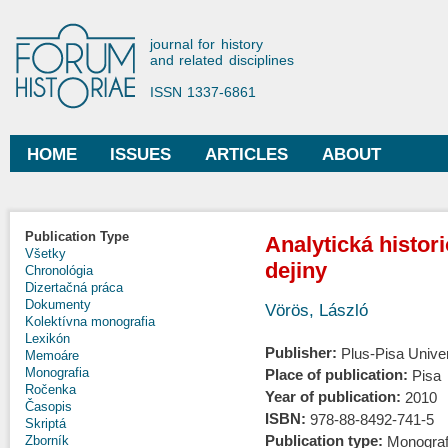
Ski
mai
Forum Historiae
journal for history
con
and related disciplines
ISSN 1337-6861
HOME
ISSUES
ARTICLES
ABOUT
Main menu
Publication Type
Analytická histor
Všetky
dejiny
Chronológia
Dizertačná práca
Dokumenty
Vörös, László
Kolektívna monografia
Lexikón
Publisher:
Plus-Pisa Unive
Memoáre
Monografia
Place of publication:
Pisa
Ročenka
Year of publication:
2010
Časopis
ISBN:
978-88-8492-741-5
Skriptá
Publication type:
Monograf
Zborník