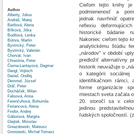
Cieľom tejto knihy je
Author
podmienenosť a pomýl
Alberty, Július
jednak navrhnúť opatre
Andráš, Matej
reflexiu deformujúc
Bartlová, Alena
Bílková, Jitka
historické bádanie 
Budilová, Lenka
Nakoniec cieľom tejto kn
Bútora, Martin
Bystrický, Peter
analytickému štúdiu fe
Bystrický, Valerián
„národov" v období upl
Chorvát, Ivan
predložiť alternatívny 
Chrastina, Peter
Čierna-Lantayová, Dagmar
historik neuvažuje o „ná
Dangl, Vojtech
o kategórii sociálne
Daniel, Ondřej
identifikačnom rámci, a
Demmel, József
Dráľ, Peter
forme organizácie sp
Ducháček, Milan
miestach sveta začala o
Falisová, Anna
20. storočí sa v celo
Ferenčuhová, Bohumila
Feriancová, Alena
jedinou predstaviteľn
Findor, Andrej
ľudských spoločností. (
Gáborová, Margita
Glejtek, Miroslav
Gniazdowski, Mateusz
Gronowski, Michał Tomasz