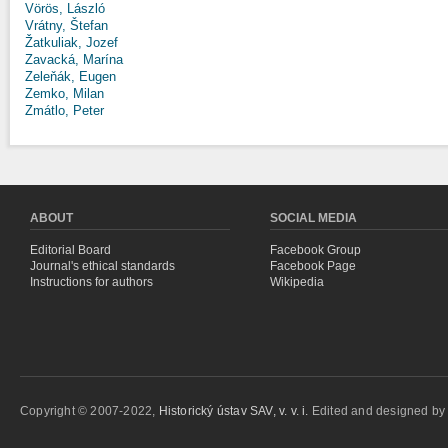
Vörös, László
Vrátny, Štefan
Žatkuliak, Jozef
Zavacká, Marína
Zeleňák, Eugen
Zemko, Milan
Zmátlo, Peter
ABOUT
SOCIAL MEDIA
Editorial Board
Facebook Group
Journal's ethical standards
Facebook Page
Instructions for authors
Wikipedia
Copyright © 2007-2022,
Historický ústav SAV, v. v. i.
Edited and designed b