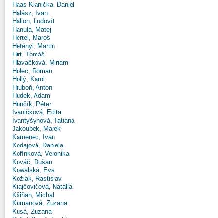
Haas Kianička, Daniel
Halász, Ivan
Hallon, Ľudovít
Hanula, Matej
Hertel, Maroš
Hetényi, Martin
Hirt, Tomáš
Hlavačková, Miriam
Holec, Roman
Hollý, Karol
Hruboň, Anton
Hudek, Adam
Hunčík, Péter
Ivaničková, Edita
Ivantyšynová, Tatiana
Jakoubek, Marek
Kamenec, Ivan
Kodajová, Daniela
Kořínková, Veronika
Kováč, Dušan
Kowalská, Eva
Kožiak, Rastislav
Krajčovičová, Natália
Kšiňan, Michal
Kumanová, Zuzana
Kusá, Zuzana