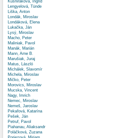
Kušniráková, Ingrid
Lengyelová, Tünde
Liška, Anton
Londák, Miroslav
Londáková, Elena
Lukačka, Ján
Lysý, Miroslav
Macho, Peter
Maliniak, Pavol
Manák, Marián
Mann, Arne B.
Marušiak, Juraj
Matus, László
Michálek, Slavomír
Michela, Miroslav
Mičko, Peter
Morovics, Miroslav
Mucska, Vincent
Nagy, Imrich
Nemec, Miroslav
Nemeš, Jaroslav
Pekařová, Katarína
Pešek, Ján
Petruf, Pavol
Piahanau, Aliaksandr
Poláčková, Zuzana
Poriezová, Miriam