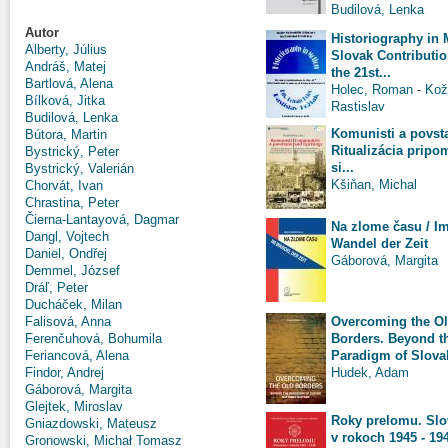
Budilová, Lenka
Autor
Historiography in 
Alberty, Július
Slovak Contributio
Andráš, Matej
the 21st...
Bartlová, Alena
Holec, Roman
-
Kož
Bílková, Jitka
Rastislav
Budilová, Lenka
Komunisti a povsta
Bútora, Martin
Ritualizácia pripo
Bystrický, Peter
si...
Bystrický, Valerián
Kšiňan, Michal
Chorvát, Ivan
Chrastina, Peter
Čierna-Lantayová, Dagmar
Na zlome času / I
Dangl, Vojtech
Wandel der Zeit
Daniel, Ondřej
Gáborová, Margita
Demmel, József
Dráľ, Peter
Ducháček, Milan
Overcoming the O
Falisová, Anna
Borders. Beyond t
Ferenčuhová, Bohumila
Paradigm of Slovak
Feriancová, Alena
Hudek, Adam
Findor, Andrej
Gáborová, Margita
Glejtek, Miroslav
Roky prelomu. Sl
Gniazdowski, Mateusz
v rokoch 1945 - 19
Gronowski, Michał Tomasz