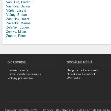
Van Duin, Pieter C.
Vasiľová, Darina
Vörös, László
Vrátny, Štefan
Žatkuliak, Jozef
Zavacká, Marína
Zeleňák, Eugen
Zemko, Milan
Zmátlo, Peter
O ČASOPISE
SOCIÁLNE MÉDIÁ
Redakčná rada
Skupina na Facebooku
Etické štandardy časopisu
Stránka na Facebooku
Pokyny pre autorov
Wikipedia
Copyright © 2007-2022,
Historický ústav SAV, v. v. i.
Edited and designed b