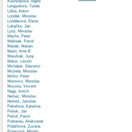
Kušniráková, Ingrid
Lengyelová, Tünde
Liška, Anton
Londák, Miroslav
Londáková, Elena
Lukačka, Ján
Lysý, Miroslav
Macho, Peter
Maliniak, Pavol
Manák, Marián
Mann, Arne B.
Marušiak, Juraj
Matus, László
Michálek, Slavomír
Michela, Miroslav
Mičko, Peter
Morovics, Miroslav
Mucska, Vincent
Nagy, Imrich
Nemec, Miroslav
Nemeš, Jaroslav
Pekařová, Katarína
Pešek, Ján
Petruf, Pavol
Piahanau, Aliaksandr
Poláčková, Zuzana
Poriezová, Miriam