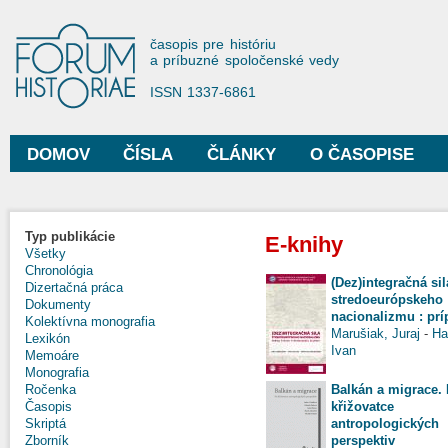
Sko
na
Forum Historiae
časopis pre históriu
hla
a príbuzné spoločenské vedy
obs
ISSN 1337-6861
DOMOV
ČÍSLA
ČLÁNKY
O ČASOPISE
Hlavné menu
Typ publikácie
E-knihy
Všetky
Chronológia
(Dez)integračná sil
Dizertačná práca
stredoeurópskeho
Dokumenty
nacionalizmu : prí
Kolektívna monografia
Marušiak, Juraj
-
Ha
Lexikón
Ivan
Memoáre
Monografia
Balkán a migrace.
Ročenka
křižovatce
Časopis
antropologických
Skriptá
perspektiv
Zborník