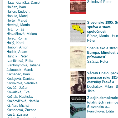
Sokolovič Peter
Haas Kianička, Daniel
Halász, Ivan
Hallon, Ľudovít
Hanula, Matej
Hertel, Maroš
Slovensko 1995. S
Hetényi, Martin
správa o stave
Hirt, Tomáš
spoločnosti
Hlavačková, Miriam
Bútora, Martin
-
Hun
Holec, Roman
Péter
Hollý, Karol
Hruboň, Anton
Španielsko a stred
Hudek, Adam
Európa. Minulosť 
Hunčík, Péter
prítomnosť...
Ivaničková, Edita
Száraz, Peter
Ivantyšynová, Tatiana
Jakoubek, Marek
Václav Chaloupeck
Kamenec, Ivan
generace roku 191
Kodajová, Daniela
otazníky české a...
Kořínková, Veronika
Ducháček, Milan
-
B
Kováč, Dušan
Jitka
Kowalská, Eva
Kožiak, Rastislav
Z dejín demokratic
Krajčovičová, Natália
totalitných režimo
Kšiňan, Michal
Slovensku a...
Kumanová, Zuzana
Ivaničková, Edita
Kusá, Zuzana