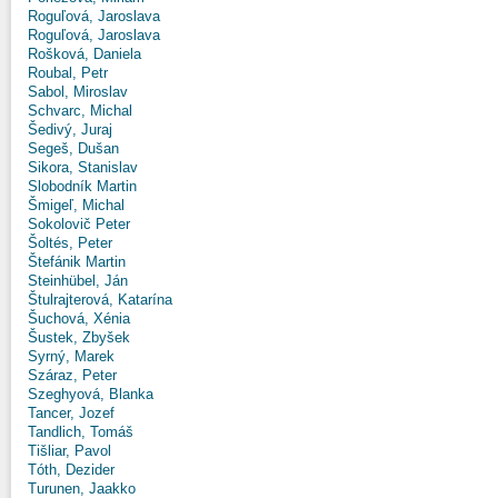
Roguľová, Jaroslava
Roguľová, Jaroslava
Rošková, Daniela
Roubal, Petr
Sabol, Miroslav
Schvarc, Michal
Šedivý, Juraj
Segeš, Dušan
Sikora, Stanislav
Slobodník Martin
Šmigeľ, Michal
Sokolovič Peter
Šoltés, Peter
Štefánik Martin
Steinhübel, Ján
Štulrajterová, Katarína
Šuchová, Xénia
Šustek, Zbyšek
Syrný, Marek
Száraz, Peter
Szeghyová, Blanka
Tancer, Jozef
Tandlich, Tomáš
Tišliar, Pavol
Tóth, Dezider
Turunen, Jaakko