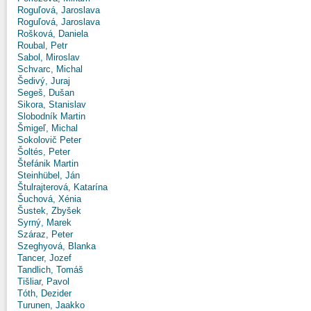
Roguľová, Jaroslava
Roguľová, Jaroslava
Rošková, Daniela
Roubal, Petr
Sabol, Miroslav
Schvarc, Michal
Šedivý, Juraj
Segeš, Dušan
Sikora, Stanislav
Slobodník Martin
Šmigeľ, Michal
Sokolovič Peter
Šoltés, Peter
Štefánik Martin
Steinhübel, Ján
Štulrajterová, Katarína
Šuchová, Xénia
Šustek, Zbyšek
Syrný, Marek
Száraz, Peter
Szeghyová, Blanka
Tancer, Jozef
Tandlich, Tomáš
Tišliar, Pavol
Tóth, Dezider
Turunen, Jaakko