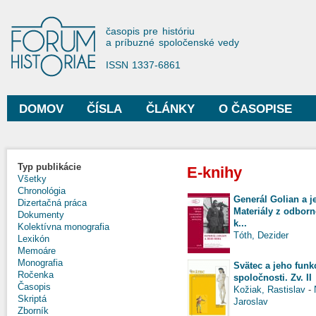
Sko
na
Forum Historiae
časopis pre históriu
hla
a príbuzné spoločenské vedy
obs
ISSN 1337-6861
DOMOV
ČÍSLA
ČLÁNKY
O ČASOPISE
Hlavné menu
Typ publikácie
E-knihy
Všetky
Chronológia
Generál Golian a 
Dizertačná práca
Materiály z odbor
Dokumenty
k...
Kolektívna monografia
Tóth, Dezider
Lexikón
Memoáre
Monografia
Svätec a jeho funk
Ročenka
spoločnosti. Zv. II
Časopis
Kožiak, Rastislav
-
Skriptá
Jaroslav
Zborník