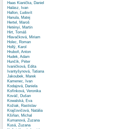
Haas Kianička, Daniel
Halász, Ivan
Hallon, Ľudovít
Hanula, Matej
Hertel, Maroš
Hetényi, Martin
Hirt, Tomáš
Hlavačková, Miriam
Holec, Roman
Hollý, Karol
Hruboň, Anton
Hudek, Adam
Hunčík, Péter
Ivaničková, Edita
Ivantyšynová, Tatiana
Jakoubek, Marek
Kamenec, Ivan
Kodajová, Daniela
Kořínková, Veronika
Kováč, Dušan
Kowalská, Eva
Kožiak, Rastislav
Krajčovičová, Natália
Kšiňan, Michal
Kumanová, Zuzana
Kusá, Zuzana