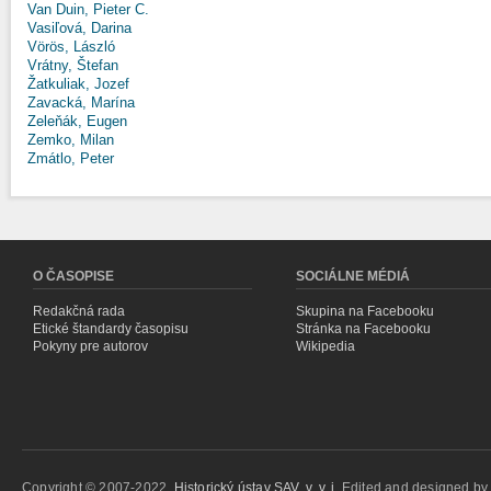
Van Duin, Pieter C.
Vasiľová, Darina
Vörös, László
Vrátny, Štefan
Žatkuliak, Jozef
Zavacká, Marína
Zeleňák, Eugen
Zemko, Milan
Zmátlo, Peter
O ČASOPISE
SOCIÁLNE MÉDIÁ
Redakčná rada
Skupina na Facebooku
Etické štandardy časopisu
Stránka na Facebooku
Pokyny pre autorov
Wikipedia
Copyright © 2007-2022,
Historický ústav SAV, v. v. i.
Edited and designed b