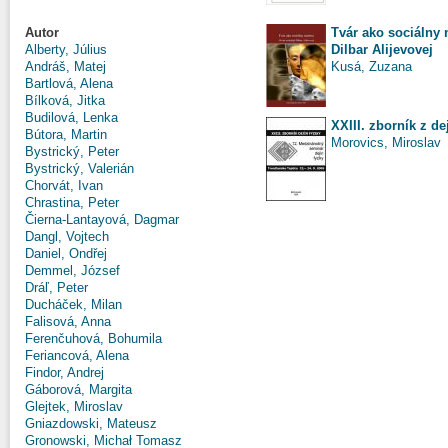
Tvár ako sociálny 
Autor
Dilbar Alijevovej
Alberty, Július
Kusá, Zuzana
Andráš, Matej
Bartlová, Alena
Bílková, Jitka
Budilová, Lenka
XXIII. zborník z de
Bútora, Martin
Morovics, Miroslav
Bystrický, Peter
Bystrický, Valerián
Chorvát, Ivan
Chrastina, Peter
Čierna-Lantayová, Dagmar
Dangl, Vojtech
Daniel, Ondřej
Demmel, József
Dráľ, Peter
Ducháček, Milan
Falisová, Anna
Ferenčuhová, Bohumila
Feriancová, Alena
Findor, Andrej
Gáborová, Margita
Glejtek, Miroslav
Gniazdowski, Mateusz
Gronowski, Michał Tomasz