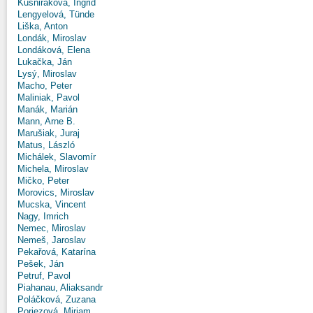
Kušniráková, Ingrid
Lengyelová, Tünde
Liška, Anton
Londák, Miroslav
Londáková, Elena
Lukačka, Ján
Lysý, Miroslav
Macho, Peter
Maliniak, Pavol
Manák, Marián
Mann, Arne B.
Marušiak, Juraj
Matus, László
Michálek, Slavomír
Michela, Miroslav
Mičko, Peter
Morovics, Miroslav
Mucska, Vincent
Nagy, Imrich
Nemec, Miroslav
Nemeš, Jaroslav
Pekařová, Katarína
Pešek, Ján
Petruf, Pavol
Piahanau, Aliaksandr
Poláčková, Zuzana
Poriezová, Miriam