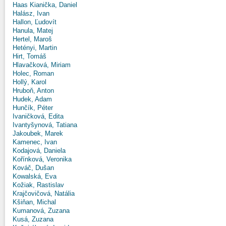
Haas Kianička, Daniel
Halász, Ivan
Hallon, Ľudovít
Hanula, Matej
Hertel, Maroš
Hetényi, Martin
Hirt, Tomáš
Hlavačková, Miriam
Holec, Roman
Hollý, Karol
Hruboň, Anton
Hudek, Adam
Hunčík, Péter
Ivaničková, Edita
Ivantyšynová, Tatiana
Jakoubek, Marek
Kamenec, Ivan
Kodajová, Daniela
Kořínková, Veronika
Kováč, Dušan
Kowalská, Eva
Kožiak, Rastislav
Krajčovičová, Natália
Kšiňan, Michal
Kumanová, Zuzana
Kusá, Zuzana