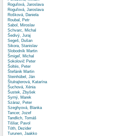
Roguľová, Jaroslava
Roguľová, Jaroslava
Rošková, Daniela
Roubal, Petr
Sabol, Miroslav
Schvarc, Michal
Šedivý, Juraj
Segeš, Dušan
Sikora, Stanislav
Slobodník Martin
Šmigeľ, Michal
Sokolovič Peter
Šoltés, Peter
Štefánik Martin
Steinhübel, Ján
Štulrajterová, Katarína
Šuchová, Xénia
Šustek, Zbyšek
Syrný, Marek
Száraz, Peter
Szeghyová, Blanka
Tancer, Jozef
Tandlich, Tomáš
Tišliar, Pavol
Tóth, Dezider
Turunen, Jaakko