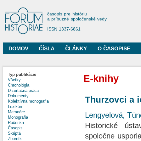
Sko
na
Forum Historiae
časopis pre históriu
hla
a príbuzné spoločenské vedy
obs
ISSN 1337-6861
DOMOV
ČÍSLA
ČLÁNKY
O ČASOPISE
Hlavné menu
Typ publikácie
E-knihy
Všetky
Chronológia
Dizertačná práca
Dokumenty
Thurzovci a 
Kolektívna monografia
Lexikón
Memoáre
Lengyelová, Tün
Monografia
Ročenka
Historické úst
Časopis
Skriptá
spoločne usporia
Zborník