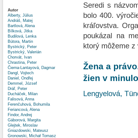
Seredi s názvom
Autor
bolo 400. výroči
Alberty, Július
Andráš, Matej
kráľovstva. Orga
Bartlová, Alena
Bílková, Jitka
poukázal na med
Budilová, Lenka
Bútora, Martin
ktorý môžeme z 
Bystrický, Peter
Bystrický, Valerián
Chorvát, Ivan
Chrastina, Peter
Žena a právo
Čierna-Lantayová, Dagmar
Dangl, Vojtech
žien v minulo
Daniel, Ondřej
Demmel, József
Dráľ, Peter
Lengyelová, Tün
Ducháček, Milan
Falisová, Anna
Ferenčuhová, Bohumila
Feriancová, Alena
Findor, Andrej
Gáborová, Margita
Glejtek, Miroslav
Gniazdowski, Mateusz
Gronowski, Michał Tomasz