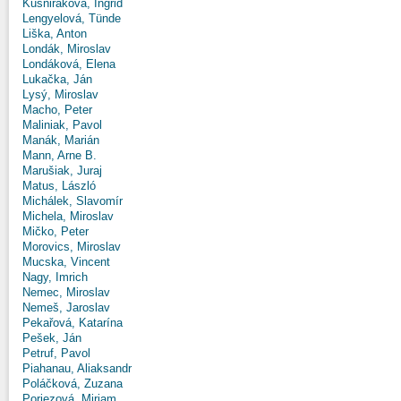
Kušniráková, Ingrid
Lengyelová, Tünde
Liška, Anton
Londák, Miroslav
Londáková, Elena
Lukačka, Ján
Lysý, Miroslav
Macho, Peter
Maliniak, Pavol
Manák, Marián
Mann, Arne B.
Marušiak, Juraj
Matus, László
Michálek, Slavomír
Michela, Miroslav
Mičko, Peter
Morovics, Miroslav
Mucska, Vincent
Nagy, Imrich
Nemec, Miroslav
Nemeš, Jaroslav
Pekařová, Katarína
Pešek, Ján
Petruf, Pavol
Piahanau, Aliaksandr
Poláčková, Zuzana
Poriezová, Miriam