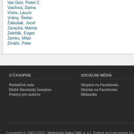
Van Duin, Pieter C.
Vasiľová, Darina
Vörös, László
Vrátny, Štefan
Žatkuliak, Jozef
Zavacká, Marína
Zeleňák, Eugen
Zemko, Milan
Zmátlo, Peter
O ČASOPISE
SOCIÁLNE MÉDIÁ
Redakčná rada
Skupina na Facebooku
Etické štandardy časopisu
Stránka na Facebooku
Pokyny pre autorov
Wikipedia
Copyright © 2007-2022,
Historický ústav SAV, v. v. i.
Edited and designed b