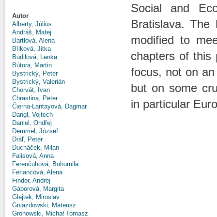
Social and Eco
Autor
Bratislava. The
Alberty, Július
Andráš, Matej
modified to mee
Bartlová, Alena
Bílková, Jitka
chapters of this 
Budilová, Lenka
Bútora, Martin
focus, not on an
Bystrický, Peter
Bystrický, Valerián
but on some cru
Chorvát, Ivan
Chrastina, Peter
in particular Eur
Čierna-Lantayová, Dagmar
Dangl, Vojtech
Daniel, Ondřej
Demmel, József
Dráľ, Peter
Ducháček, Milan
Falisová, Anna
Ferenčuhová, Bohumila
Feriancová, Alena
Findor, Andrej
Gáborová, Margita
Glejtek, Miroslav
Gniazdowski, Mateusz
Gronowski, Michał Tomasz