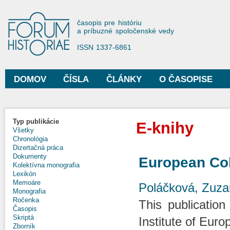
Sko
na
Forum Historiae
časopis pre históriu
hla
a príbuzné spoločenské vedy
obs
ISSN 1337-6861
DOMOV
ČÍSLA
ČLÁNKY
O ČASOPISE
Hlavné menu
Typ publikácie
E-knihy
Všetky
Chronológia
Dizertačná práca
Dokumenty
European Col
Kolektívna monografia
Lexikón
Memoáre
Poláčková, Zuz
Monografia
Ročenka
This publication
Časopis
Skriptá
Institute of Euro
Zborník