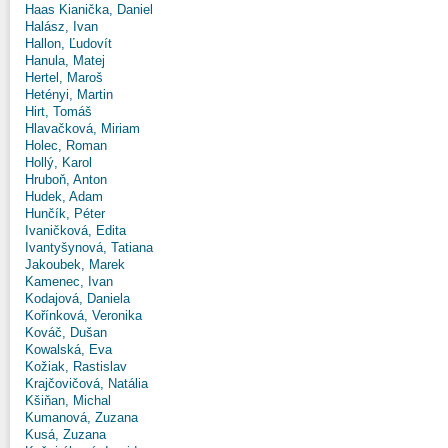
Haas Kianička, Daniel
Halász, Ivan
Hallon, Ľudovít
Hanula, Matej
Hertel, Maroš
Hetényi, Martin
Hirt, Tomáš
Hlavačková, Miriam
Holec, Roman
Hollý, Karol
Hruboň, Anton
Hudek, Adam
Hunčík, Péter
Ivaničková, Edita
Ivantyšynová, Tatiana
Jakoubek, Marek
Kamenec, Ivan
Kodajová, Daniela
Kořínková, Veronika
Kováč, Dušan
Kowalská, Eva
Kožiak, Rastislav
Krajčovičová, Natália
Kšiňan, Michal
Kumanová, Zuzana
Kusá, Zuzana