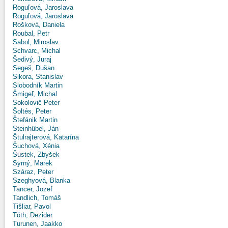
Roguľová, Jaroslava
Roguľová, Jaroslava
Rošková, Daniela
Roubal, Petr
Sabol, Miroslav
Schvarc, Michal
Šedivý, Juraj
Segeš, Dušan
Sikora, Stanislav
Slobodník Martin
Šmigeľ, Michal
Sokolovič Peter
Šoltés, Peter
Štefánik Martin
Steinhübel, Ján
Štulrajterová, Katarína
Šuchová, Xénia
Šustek, Zbyšek
Syrný, Marek
Száraz, Peter
Szeghyová, Blanka
Tancer, Jozef
Tandlich, Tomáš
Tišliar, Pavol
Tóth, Dezider
Turunen, Jaakko