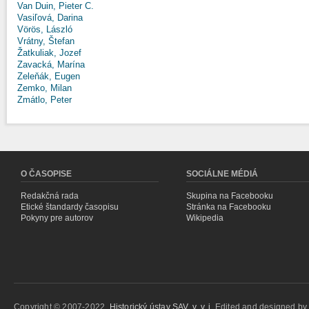
Van Duin, Pieter C.
Vasiľová, Darina
Vörös, László
Vrátny, Štefan
Žatkuliak, Jozef
Zavacká, Marína
Zeleňák, Eugen
Zemko, Milan
Zmátlo, Peter
O ČASOPISE
SOCIÁLNE MÉDIÁ
Redakčná rada
Skupina na Facebooku
Etické štandardy časopisu
Stránka na Facebooku
Pokyny pre autorov
Wikipedia
Copyright © 2007-2022,
Historický ústav SAV, v. v. i.
Edited and designed b