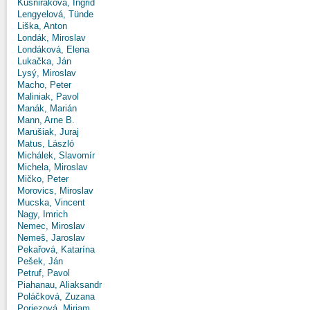
Kušniráková, Ingrid
Lengyelová, Tünde
Liška, Anton
Londák, Miroslav
Londáková, Elena
Lukačka, Ján
Lysý, Miroslav
Macho, Peter
Maliniak, Pavol
Manák, Marián
Mann, Arne B.
Marušiak, Juraj
Matus, László
Michálek, Slavomír
Michela, Miroslav
Mičko, Peter
Morovics, Miroslav
Mucska, Vincent
Nagy, Imrich
Nemec, Miroslav
Nemeš, Jaroslav
Pekařová, Katarína
Pešek, Ján
Petruf, Pavol
Piahanau, Aliaksandr
Poláčková, Zuzana
Poriezová, Miriam