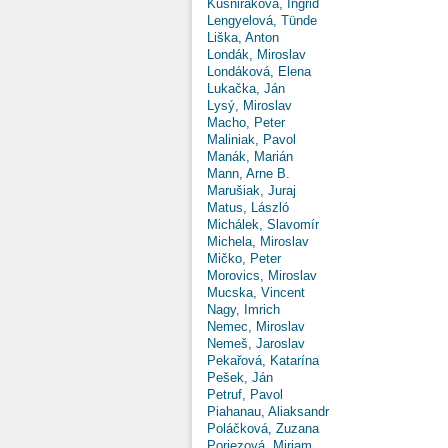
Kušniráková, Ingrid
Lengyelová, Tünde
Liška, Anton
Londák, Miroslav
Londáková, Elena
Lukačka, Ján
Lysý, Miroslav
Macho, Peter
Maliniak, Pavol
Manák, Marián
Mann, Arne B.
Marušiak, Juraj
Matus, László
Michálek, Slavomír
Michela, Miroslav
Mičko, Peter
Morovics, Miroslav
Mucska, Vincent
Nagy, Imrich
Nemec, Miroslav
Nemeš, Jaroslav
Pekařová, Katarína
Pešek, Ján
Petruf, Pavol
Piahanau, Aliaksandr
Poláčková, Zuzana
Poriezová, Miriam