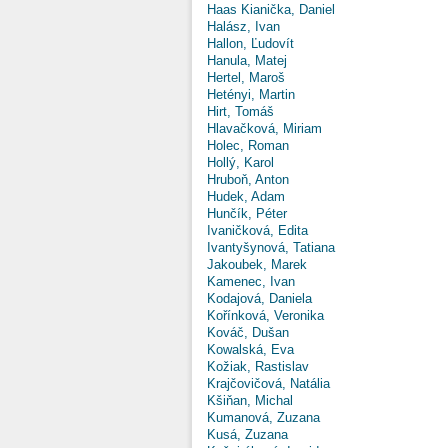
Haas Kianička, Daniel
Halász, Ivan
Hallon, Ľudovít
Hanula, Matej
Hertel, Maroš
Hetényi, Martin
Hirt, Tomáš
Hlavačková, Miriam
Holec, Roman
Hollý, Karol
Hruboň, Anton
Hudek, Adam
Hunčík, Péter
Ivaničková, Edita
Ivantyšynová, Tatiana
Jakoubek, Marek
Kamenec, Ivan
Kodajová, Daniela
Kořínková, Veronika
Kováč, Dušan
Kowalská, Eva
Kožiak, Rastislav
Krajčovičová, Natália
Kšiňan, Michal
Kumanová, Zuzana
Kusá, Zuzana