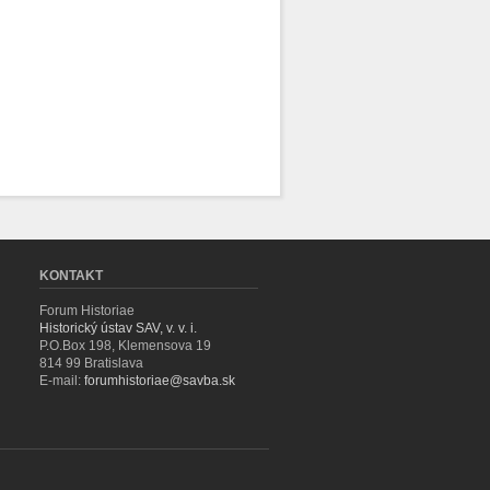
KONTAKT
Forum Historiae
Historický ústav SAV, v. v. i.
P.O.Box 198, Klemensova 19
814 99 Bratislava
E-mail:
forumhistoriae@savba.sk