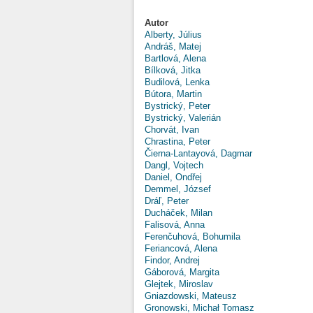
Autor
Alberty, Július
Andráš, Matej
Bartlová, Alena
Bílková, Jitka
Budilová, Lenka
Bútora, Martin
Bystrický, Peter
Bystrický, Valerián
Chorvát, Ivan
Chrastina, Peter
Čierna-Lantayová, Dagmar
Dangl, Vojtech
Daniel, Ondřej
Demmel, József
Dráľ, Peter
Ducháček, Milan
Falisová, Anna
Ferenčuhová, Bohumila
Feriancová, Alena
Findor, Andrej
Gáborová, Margita
Glejtek, Miroslav
Gniazdowski, Mateusz
Gronowski, Michał Tomasz