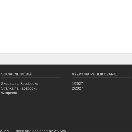
SOCIÁLNE MÉDIÁ
VÝZVY NA PUBLIKOVANIE
Skupina na Facebooku
1/2027
Stránka na Facebooku
2/2027
Wikipedia
 v. v. i.
Edited and designed by
VS SAV
.