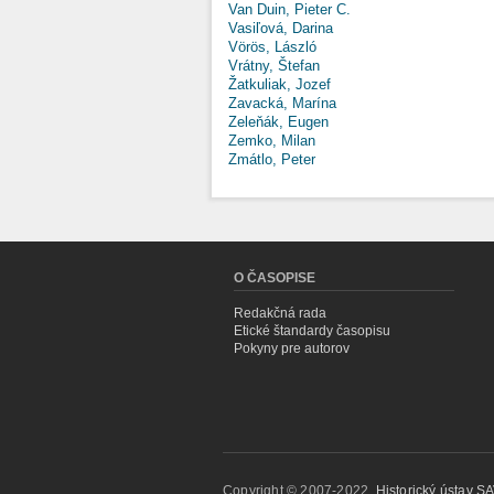
Van Duin, Pieter C.
Vasiľová, Darina
Vörös, László
Vrátny, Štefan
Žatkuliak, Jozef
Zavacká, Marína
Zeleňák, Eugen
Zemko, Milan
Zmátlo, Peter
O ČASOPISE
Redakčná rada
Etické štandardy časopisu
Pokyny pre autorov
Copyright © 2007-2022,
Historický ústav SAV,