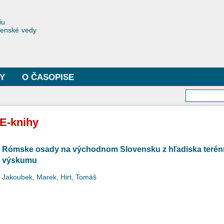
Skočiť
na
toriae
iu
hlavný
čenské vedy
obsah
Y
O ČASOPISE
Vyhľa
E-knihy
Rómske osady na východnom Slovensku z hľadiska terén
výskumu
Jakoubek, Marek
,
Hirt, Tomáš