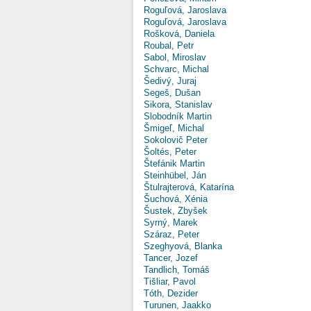
Roguľová, Jaroslava
Roguľová, Jaroslava
Rošková, Daniela
Roubal, Petr
Sabol, Miroslav
Schvarc, Michal
Šedivý, Juraj
Segeš, Dušan
Sikora, Stanislav
Slobodník Martin
Šmigeľ, Michal
Sokolovič Peter
Šoltés, Peter
Štefánik Martin
Steinhübel, Ján
Štulrajterová, Katarína
Šuchová, Xénia
Šustek, Zbyšek
Syrný, Marek
Száraz, Peter
Szeghyová, Blanka
Tancer, Jozef
Tandlich, Tomáš
Tišliar, Pavol
Tóth, Dezider
Turunen, Jaakko