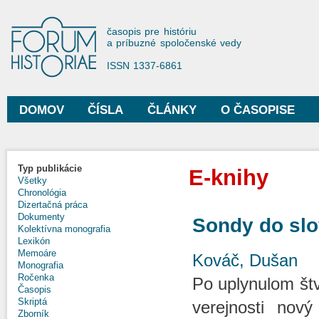
Sko
na
Forum Historiae
časopis pre históriu
hla
a príbuzné spoločenské vedy
obs
ISSN 1337-6861
DOMOV
ČÍSLA
ČLÁNKY
O ČASOPISE
Hlavné menu
Typ publikácie
E-knihy
Všetky
Chronológia
Dizertačná práca
Dokumenty
Sondy do slo
Kolektívna monografia
Lexikón
Memoáre
Kováč, Dušan
Monografia
Ročenka
Po uplynulom štv
Časopis
Skriptá
verejnosti nov
Zborník