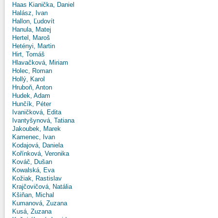
Haas Kianička, Daniel
Halász, Ivan
Hallon, Ľudovít
Hanula, Matej
Hertel, Maroš
Hetényi, Martin
Hirt, Tomáš
Hlavačková, Miriam
Holec, Roman
Hollý, Karol
Hruboň, Anton
Hudek, Adam
Hunčík, Péter
Ivaničková, Edita
Ivantyšynová, Tatiana
Jakoubek, Marek
Kamenec, Ivan
Kodajová, Daniela
Kořínková, Veronika
Kováč, Dušan
Kowalská, Eva
Kožiak, Rastislav
Krajčovičová, Natália
Kšiňan, Michal
Kumanová, Zuzana
Kusá, Zuzana