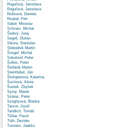
Roguľová, Jaroslava
Roguľová, Jaroslava
Rošková, Daniela
Roubal, Petr
Sabol, Miroslav
Schvarc, Michal
Šedivý, Juraj
Segeš, Dušan
Sikora, Stanislav
Slobodník Martin
Šmigeľ, Michal
Sokolovič Peter
Šoltés, Peter
Štefánik Martin
Steinhübel, Ján
Štulrajterová, Katarína
Šuchová, Xénia
Šustek, Zbyšek
Syrný, Marek
Száraz, Peter
Szeghyová, Blanka
Tancer, Jozef
Tandlich, Tomáš
Tišliar, Pavol
Tóth, Dezider
Turunen, Jaakko