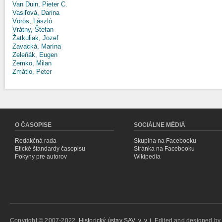
Van Duin, Pieter C.
Vasiľová, Darina
Vörös, László
Vrátny, Štefan
Žatkuliak, Jozef
Zavacká, Marína
Zeleňák, Eugen
Zemko, Milan
Zmátlo, Peter
O ČASOPISE
SOCIÁLNE MÉDIÁ
Redakčná rada
Skupina na Facebooku
Etické štandardy časopisu
Stránka na Facebooku
Pokyny pre autorov
Wikipedia
Copyright © 2007-2022,
Historický ústav SAV, v. v. i.
Edited and designed b