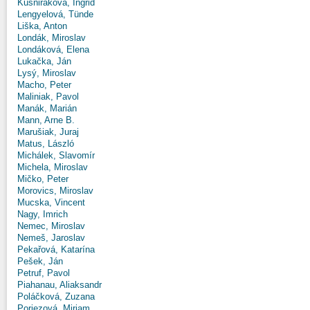
Kušniráková, Ingrid
Lengyelová, Tünde
Liška, Anton
Londák, Miroslav
Londáková, Elena
Lukačka, Ján
Lysý, Miroslav
Macho, Peter
Maliniak, Pavol
Manák, Marián
Mann, Arne B.
Marušiak, Juraj
Matus, László
Michálek, Slavomír
Michela, Miroslav
Mičko, Peter
Morovics, Miroslav
Mucska, Vincent
Nagy, Imrich
Nemec, Miroslav
Nemeš, Jaroslav
Pekařová, Katarína
Pešek, Ján
Petruf, Pavol
Piahanau, Aliaksandr
Poláčková, Zuzana
Poriezová, Miriam