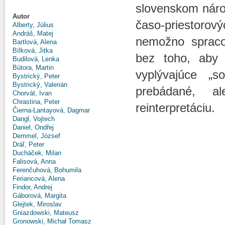
slovenskom národ
Autor
časo-priestorový
Alberty, Július
Andráš, Matej
nemožno spracov
Bartlová, Alena
Bílková, Jitka
bez toho, aby
Budilová, Lenka
Bútora, Martin
vyplývajúce „s
Bystrický, Peter
Bystrický, Valerián
prebádané, a
Chorvát, Ivan
Chrastina, Peter
reinterpretáciu.
Čierna-Lantayová, Dagmar
Dangl, Vojtech
Daniel, Ondřej
Demmel, József
Dráľ, Peter
Ducháček, Milan
Falisová, Anna
Ferenčuhová, Bohumila
Feriancová, Alena
Findor, Andrej
Gáborová, Margita
Glejtek, Miroslav
Gniazdowski, Mateusz
Gronowski, Michał Tomasz