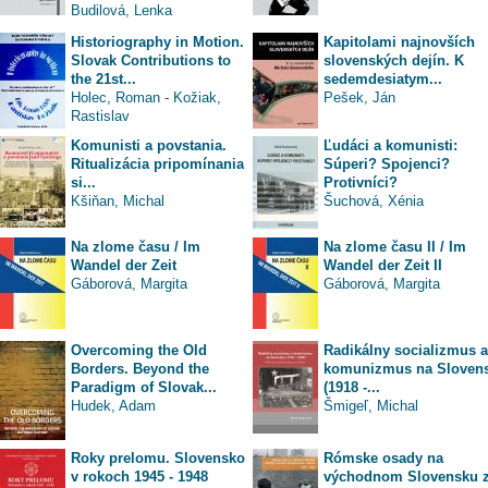
Budilová, Lenka
Historiography in Motion.
Kapitolami najnovších
Slovak Contributions to
slovenských dejín. K
the 21st...
sedemdesiatym...
Holec, Roman
-
Kožiak,
Pešek, Ján
Rastislav
Komunisti a povstania.
Ľudáci a komunisti:
Ritualizácia pripomínania
Súperi? Spojenci?
si...
Protivníci?
Kšiňan, Michal
Šuchová, Xénia
Na zlome času / Im
Na zlome času II / Im
Wandel der Zeit
Wandel der Zeit II
Gáborová, Margita
Gáborová, Margita
Overcoming the Old
Radikálny socializmus a
Borders. Beyond the
komunizmus na Sloven
Paradigm of Slovak...
(1918 -...
Hudek, Adam
Šmigeľ, Michal
Roky prelomu. Slovensko
Rómske osady na
v rokoch 1945 - 1948
východnom Slovensku 