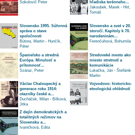
Sokolovič Peter
hľadiska terénneho...
Jakoubek, Marek
-
Hirt,
Tomáš
Slovensko 1995. Súhrnná
Slovensko a svet v 20.
správa o stave
storočí. Kapitoly k 70.
spoločnosti
narodeninám...
Bútora, Martin
-
Hunčík,
Ferenčuhová, Bohumila
Péter
Španielsko a stredná
Stredoveké mesto ako
Európa. Minulosť a
miesto stretnutí a
prítomnosť...
komunikácie
Száraz, Peter
Lukačka, Ján
-
Štefánik
Martin
Václav Chaloupecký a
Vojvodovo: historicko-
generace roku 1914:
etnologická ohlédnutí
otazníky české a...
Ducháček, Milan
-
Bílková,
Jitka
Z dejín demokratických a
totalitných režimov na
Slovensku a...
Ivaničková, Edita