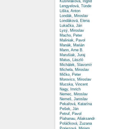
Kušniráková, Ingrid
Lengyelová, Tünde
Liška, Anton
Londák, Miroslav
Londáková, Elena
Lukačka, Ján
Lysý, Miroslav
Macho, Peter
Maliniak, Pavol
Manák, Marián
Mann, Arne B.
Marušiak, Juraj
Matus, László
Michálek, Slavomír
Michela, Miroslav
Mičko, Peter
Morovics, Miroslav
Mucska, Vincent
Nagy, Imrich
Nemec, Miroslav
Nemeš, Jaroslav
Pekařová, Katarína
Pešek, Ján
Petruf, Pavol
Piahanau, Aliaksandr
Poláčková, Zuzana
Poriezová, Miriam