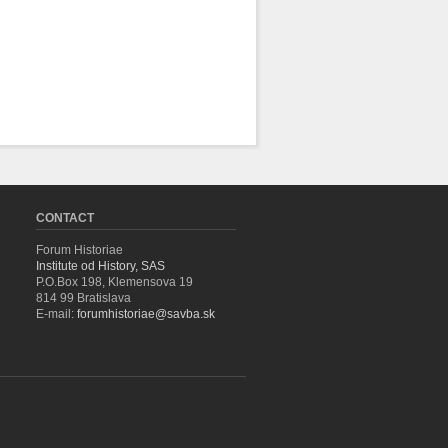
CONTACT
Forum Historiae
Institute od History, SAS
P.O.Box 198, Klemensova 19
814 99 Bratislava
E-mail:
forumhistoriae@savba.sk