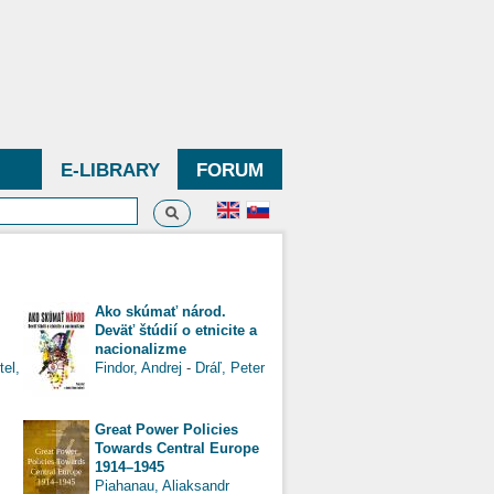
E-LIBRARY
FORUM
Search
h form
Ako skúmať národ.
Deväť štúdií o etnicite a
nacionalizme
tel,
Findor, Andrej
-
Dráľ, Peter
.
Great Power Policies
Towards Central Europe
1914–1945
Piahanau, Aliaksandr