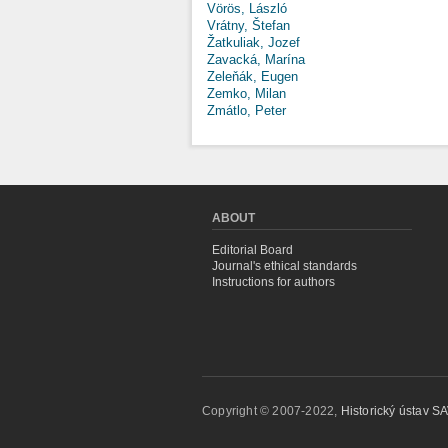
Vörös, László
Vrátny, Štefan
Žatkuliak, Jozef
Zavacká, Marína
Zeleňák, Eugen
Zemko, Milan
Zmátlo, Peter
ABOUT
Editorial Board
Journal's ethical standards
Instructions for authors
Copyright © 2007-2022,
Historický ústav SAV,