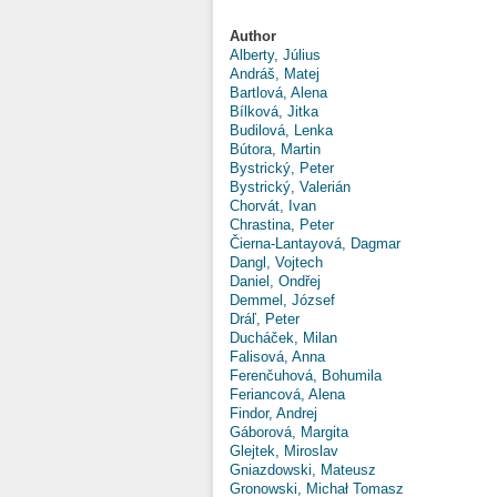
Author
Alberty, Július
Andráš, Matej
Bartlová, Alena
Bílková, Jitka
Budilová, Lenka
Bútora, Martin
Bystrický, Peter
Bystrický, Valerián
Chorvát, Ivan
Chrastina, Peter
Čierna-Lantayová, Dagmar
Dangl, Vojtech
Daniel, Ondřej
Demmel, József
Dráľ, Peter
Ducháček, Milan
Falisová, Anna
Ferenčuhová, Bohumila
Feriancová, Alena
Findor, Andrej
Gáborová, Margita
Glejtek, Miroslav
Gniazdowski, Mateusz
Gronowski, Michał Tomasz