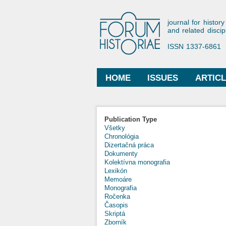
Forum His
journal for history
and related discip
ISSN 1337-6861
HOME
ISSUES
ARTIC
Main menu
Publication Type
Všetky
Chronológia
Dizertačná práca
Dokumenty
Kolektívna monografia
Lexikón
Memoáre
Monografia
Ročenka
Časopis
Skriptá
Zborník