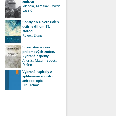
zmluva
Michela, Miroslav
-
Vörös,
László
Sondy do slovenských
dejín v dlhom 19.
storočí
Kováč, Dušan
Susedstvo v čase
prelomových zmien.
Vybrané aspekty...
Andráš, Matej
-
Segeš,
Dušan
Vybrané kapitoly z
aplikované sociální
antropologie
Hirt, Tomáš