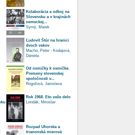
Kolaborácia a odboj na
Slovensku a v krajinách
nemeckej...
Syrný, Marek
Ľudovít Štúr na hranici
dvoch vekov
Macho, Peter
-
Kodajová,
Daniela
Od osmičky k osmičke.
Premeny slovenskej
spoločnosti v...
Roguľová, Jaroslava
Rok 1968. Eto vaše delo
sku
Londák, Miroslav
Rozpad Uhorska a
z
trianonská mierová