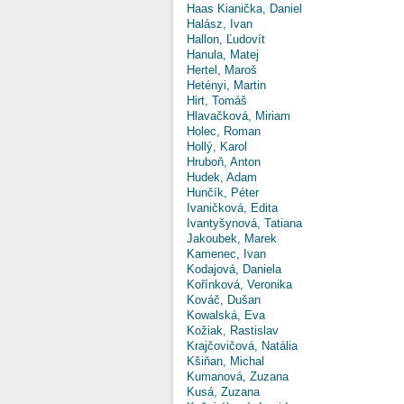
Haas Kianička, Daniel
Halász, Ivan
Hallon, Ľudovít
Hanula, Matej
Hertel, Maroš
Hetényi, Martin
Hirt, Tomáš
Hlavačková, Miriam
Holec, Roman
Hollý, Karol
Hruboň, Anton
Hudek, Adam
Hunčík, Péter
Ivaničková, Edita
Ivantyšynová, Tatiana
Jakoubek, Marek
Kamenec, Ivan
Kodajová, Daniela
Kořínková, Veronika
Kováč, Dušan
Kowalská, Eva
Kožiak, Rastislav
Krajčovičová, Natália
Kšiňan, Michal
Kumanová, Zuzana
Kusá, Zuzana