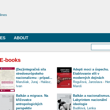
Skip to
main
toriae
content
lines
LES
ABOUT
Searc
E-books
(Dez)integračná sila
Adepti moci a úspechu.
stredoeurópskeho
Etablovanie elít v
nacionalizmu : prípad...
moderných dejinách
Marušiak, Juraj
-
Halász,
Roguľová, Jaroslava
-
Her
Ivan
Maroš
Balkán a migrace. Na
Balkán a nacionalismus
křižovatce
Labyrintem nacionální
antropologických
ideologie
perspektiv
Budilová, Lenka