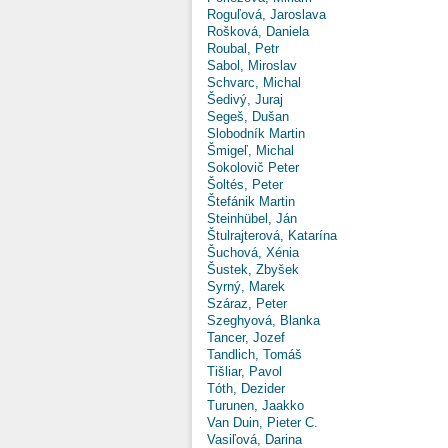
Roguľová, Jaroslava
Rošková, Daniela
Roubal, Petr
Sabol, Miroslav
Schvarc, Michal
Šedivý, Juraj
Segeš, Dušan
Slobodník Martin
Šmigeľ, Michal
Sokolovič Peter
Šoltés, Peter
Štefánik Martin
Steinhübel, Ján
Štulrajterová, Katarína
Šuchová, Xénia
Šustek, Zbyšek
Syrný, Marek
Száraz, Peter
Szeghyová, Blanka
Tancer, Jozef
Tandlich, Tomáš
Tišliar, Pavol
Tóth, Dezider
Turunen, Jaakko
Van Duin, Pieter C.
Vasiľová, Darina