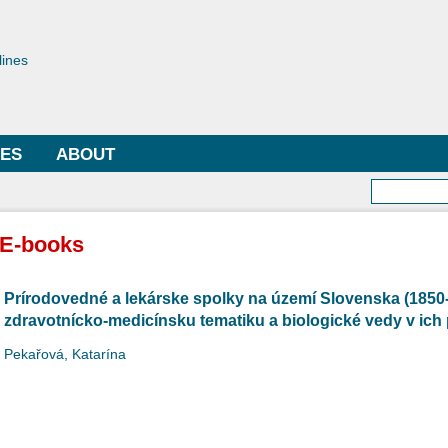
Skip to
main
toriae
content
lines
LES
ABOUT
Searc
E-books
Prírodovedné a lekárske spolky na území Slovenska (1850
zdravotnícko-medicínsku tematiku a biologické vedy v ich 
Pekařová, Katarína