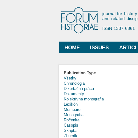
Forum His
journal for history
and related discip
ISSN 1337-6861
HOME
ISSUES
ARTIC
Main menu
Publication Type
Všetky
Chronológia
Dizertačná práca
Dokumenty
Kolektívna monografia
Lexikón
Memoáre
Monografia
Ročenka
Časopis
Skriptá
Zborník