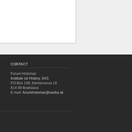
CONTACT
Forum Historiae
Institute od History, SAS
P.O.Box 198, Klemensova 19
814 99 Bratislava
E-mail:
forumhistoriae@savba.sk