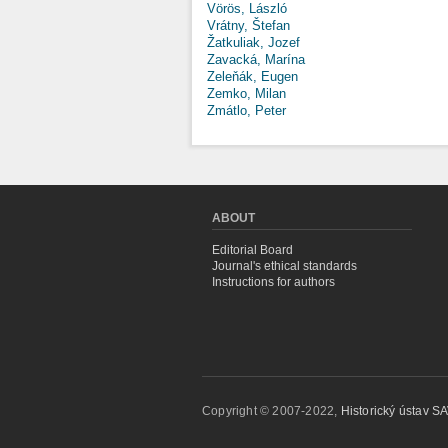
Vörös, László
Vrátny, Štefan
Žatkuliak, Jozef
Zavacká, Marína
Zeleňák, Eugen
Zemko, Milan
Zmátlo, Peter
ABOUT
Editorial Board
Journal's ethical standards
Instructions for authors
Copyright © 2007-2022,
Historický ústav SAV,