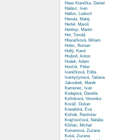
Haas Kianička, Daniel
Halász, Ivan
Hallon, Ľudovít
Hanula, Matej
Hertel, Maroš
Hetényi, Martin
Hirt, Tomáš
Hlavačková, Miriam
Holec, Roman
Hollý, Karol
Hruboň, Anton
Hudek, Adam
Hunčík, Péter
Ivaničková, Edita
Ivantyšynová, Tatiana
Jakoubek, Marek
Kamenec, Ivan
Kodajová, Daniela
Kořínková, Veronika
Kováč, Dušan
Kowalská, Eva
Kožiak, Rastislav
Krajčovičová, Natália
Kšiňan, Michal
Kumanová, Zuzana
Kusá, Zuzana