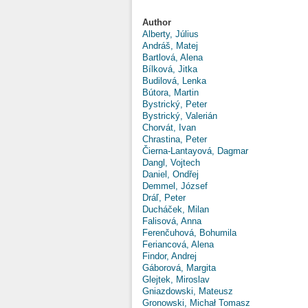
Author
Alberty, Július
Andráš, Matej
Bartlová, Alena
Bílková, Jitka
Budilová, Lenka
Bútora, Martin
Bystrický, Peter
Bystrický, Valerián
Chorvát, Ivan
Chrastina, Peter
Čierna-Lantayová, Dagmar
Dangl, Vojtech
Daniel, Ondřej
Demmel, József
Dráľ, Peter
Ducháček, Milan
Falisová, Anna
Ferenčuhová, Bohumila
Feriancová, Alena
Findor, Andrej
Gáborová, Margita
Glejtek, Miroslav
Gniazdowski, Mateusz
Gronowski, Michał Tomasz