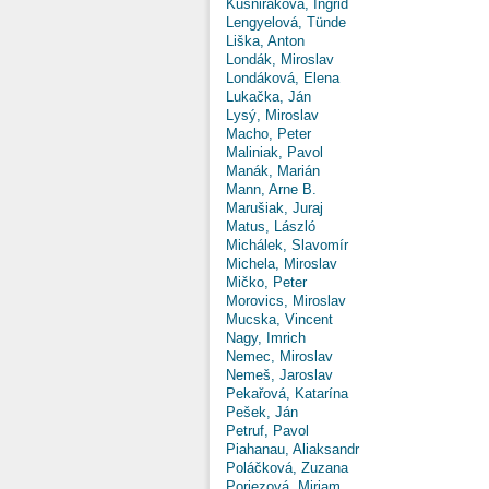
Kušniráková, Ingrid
Lengyelová, Tünde
Liška, Anton
Londák, Miroslav
Londáková, Elena
Lukačka, Ján
Lysý, Miroslav
Macho, Peter
Maliniak, Pavol
Manák, Marián
Mann, Arne B.
Marušiak, Juraj
Matus, László
Michálek, Slavomír
Michela, Miroslav
Mičko, Peter
Morovics, Miroslav
Mucska, Vincent
Nagy, Imrich
Nemec, Miroslav
Nemeš, Jaroslav
Pekařová, Katarína
Pešek, Ján
Petruf, Pavol
Piahanau, Aliaksandr
Poláčková, Zuzana
Poriezová, Miriam