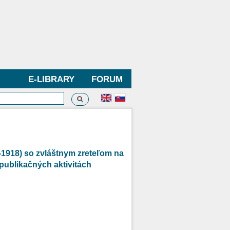
E-LIBRARY
FORUM
Search
h form
-1918) so zvláštnym zreteľom na
publikačných aktivitách