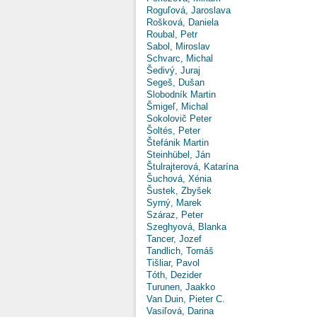
Roguľová, Jaroslava
Rošková, Daniela
Roubal, Petr
Sabol, Miroslav
Schvarc, Michal
Šedivý, Juraj
Segeš, Dušan
Slobodník Martin
Šmigeľ, Michal
Sokolovič Peter
Šoltés, Peter
Štefánik Martin
Steinhübel, Ján
Štulrajterová, Katarína
Šuchová, Xénia
Šustek, Zbyšek
Syrný, Marek
Száraz, Peter
Szeghyová, Blanka
Tancer, Jozef
Tandlich, Tomáš
Tišliar, Pavol
Tóth, Dezider
Turunen, Jaakko
Van Duin, Pieter C.
Vasiľová, Darina