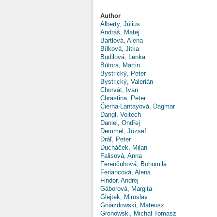
Author
Alberty, Július
Andráš, Matej
Bartlová, Alena
Bílková, Jitka
Budilová, Lenka
Bútora, Martin
Bystrický, Peter
Bystrický, Valerián
Chorvát, Ivan
Chrastina, Peter
Čierna-Lantayová, Dagmar
Dangl, Vojtech
Daniel, Ondřej
Demmel, József
Dráľ, Peter
Ducháček, Milan
Falisová, Anna
Ferenčuhová, Bohumila
Feriancová, Alena
Findor, Andrej
Gáborová, Margita
Glejtek, Miroslav
Gniazdowski, Mateusz
Gronowski, Michał Tomasz