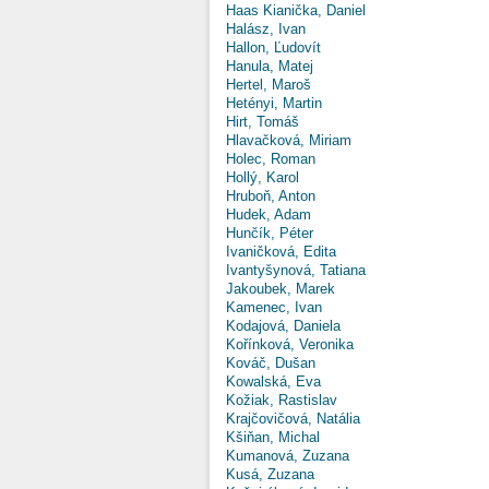
Haas Kianička, Daniel
Halász, Ivan
Hallon, Ľudovít
Hanula, Matej
Hertel, Maroš
Hetényi, Martin
Hirt, Tomáš
Hlavačková, Miriam
Holec, Roman
Hollý, Karol
Hruboň, Anton
Hudek, Adam
Hunčík, Péter
Ivaničková, Edita
Ivantyšynová, Tatiana
Jakoubek, Marek
Kamenec, Ivan
Kodajová, Daniela
Kořínková, Veronika
Kováč, Dušan
Kowalská, Eva
Kožiak, Rastislav
Krajčovičová, Natália
Kšiňan, Michal
Kumanová, Zuzana
Kusá, Zuzana