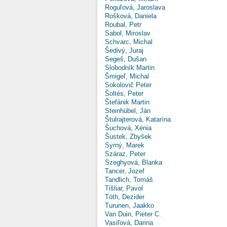
Roguľová, Jaroslava
Rošková, Daniela
Roubal, Petr
Sabol, Miroslav
Schvarc, Michal
Šedivý, Juraj
Segeš, Dušan
Slobodník Martin
Šmigeľ, Michal
Sokolovič Peter
Šoltés, Peter
Štefánik Martin
Steinhübel, Ján
Štulrajterová, Katarína
Šuchová, Xénia
Šustek, Zbyšek
Syrný, Marek
Száraz, Peter
Szeghyová, Blanka
Tancer, Jozef
Tandlich, Tomáš
Tišliar, Pavol
Tóth, Dezider
Turunen, Jaakko
Van Duin, Pieter C.
Vasiľová, Darina