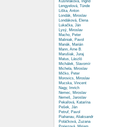
Kušniráková, Ingrid
Lengyelová, Tünde
Liška, Anton
Londák, Miroslav
Londáková, Elena
Lukačka, Ján
Lysý, Miroslav
Macho, Peter
Maliniak, Pavol
Manák, Marián
Mann, Arne B.
Marušiak, Juraj
Matus, László
Michálek, Slavomír
Michela, Miroslav
Mičko, Peter
Morovics, Miroslav
Mucska, Vincent
Nagy, Imrich
Nemec, Miroslav
Nemeš, Jaroslav
Pekařová, Katarína
Pešek, Ján
Petruf, Pavol
Piahanau, Aliaksandr
Poláčková, Zuzana
Poriezová, Miriam