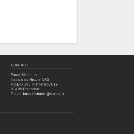
CONTACT
Forum Historiae
Institute od History, SAS
P.O.Box 198, Klemensova 19
814 99 Bratislava
E-mail:
forumhistoriae@savba.sk