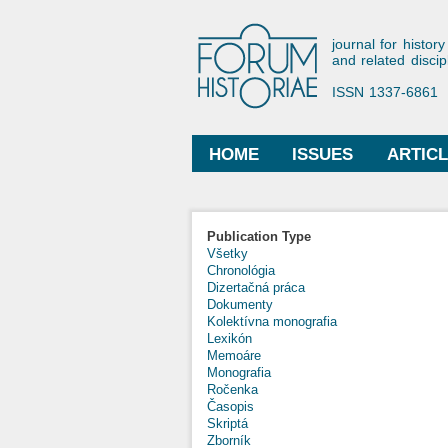
Forum His
journal for history
and related discip
ISSN 1337-6861
HOME
ISSUES
ARTIC
Main menu
Publication Type
Všetky
Chronológia
Dizertačná práca
Dokumenty
Kolektívna monografia
Lexikón
Memoáre
Monografia
Ročenka
Časopis
Skriptá
Zborník