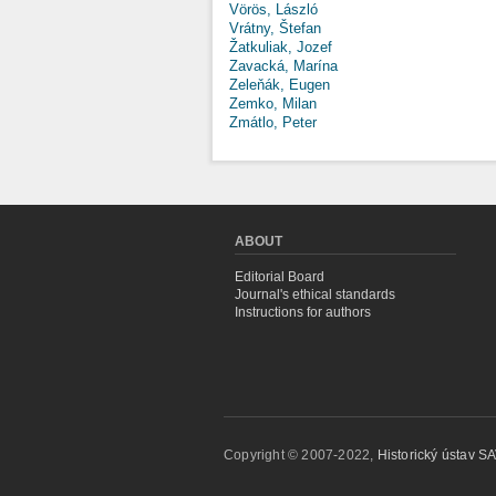
Vörös, László
Vrátny, Štefan
Žatkuliak, Jozef
Zavacká, Marína
Zeleňák, Eugen
Zemko, Milan
Zmátlo, Peter
ABOUT
Editorial Board
Journal's ethical standards
Instructions for authors
Copyright © 2007-2022,
Historický ústav SAV,