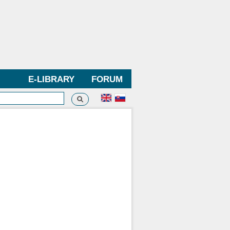
E-LIBRARY
FORUM
Search
h form