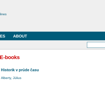
Skip to
main
toriae
content
lines
LES
ABOUT
Searc
E-books
Historik v prúde času
Alberty, Július