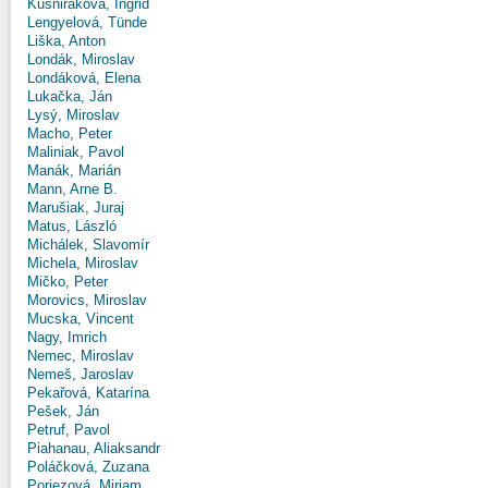
Kušniráková, Ingrid
Lengyelová, Tünde
Liška, Anton
Londák, Miroslav
Londáková, Elena
Lukačka, Ján
Lysý, Miroslav
Macho, Peter
Maliniak, Pavol
Manák, Marián
Mann, Arne B.
Marušiak, Juraj
Matus, László
Michálek, Slavomír
Michela, Miroslav
Mičko, Peter
Morovics, Miroslav
Mucska, Vincent
Nagy, Imrich
Nemec, Miroslav
Nemeš, Jaroslav
Pekařová, Katarína
Pešek, Ján
Petruf, Pavol
Piahanau, Aliaksandr
Poláčková, Zuzana
Poriezová, Miriam