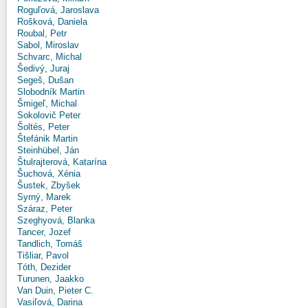
Roguľová, Jaroslava
Rošková, Daniela
Roubal, Petr
Sabol, Miroslav
Schvarc, Michal
Šedivý, Juraj
Segeš, Dušan
Slobodník Martin
Šmigeľ, Michal
Sokolovič Peter
Šoltés, Peter
Štefánik Martin
Steinhübel, Ján
Štulrajterová, Katarína
Šuchová, Xénia
Šustek, Zbyšek
Syrný, Marek
Száraz, Peter
Szeghyová, Blanka
Tancer, Jozef
Tandlich, Tomáš
Tišliar, Pavol
Tóth, Dezider
Turunen, Jaakko
Van Duin, Pieter C.
Vasiľová, Darina