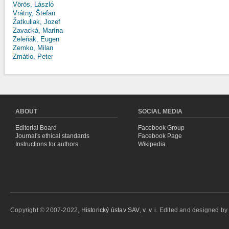
Vörös, László
Vrátny, Štefan
Žatkuliak, Jozef
Zavacká, Marína
Zeleňák, Eugen
Zemko, Milan
Zmátlo, Peter
ABOUT
SOCIAL MEDIA
Editorial Board
Facebook Group
Journal's ethical standards
Facebook Page
Instructions for authors
Wikipedia
Copyright © 2007-2022,
Historický ústav SAV, v. v. i.
Edited and designed b