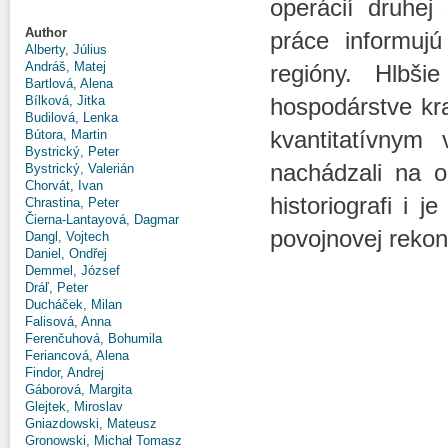
operácií druhej
Author
práce informujú
Alberty, Július
Andráš, Matej
regióny. Hlbši
Bartlová, Alena
Bílková, Jitka
hospodárstve kr
Budilová, Lenka
kvantitatívnym
Bútora, Martin
Bystrický, Peter
nachádzali na o
Bystrický, Valerián
Chorvát, Ivan
historiografi i 
Chrastina, Peter
Čierna-Lantayová, Dagmar
povojnovej rekon
Dangl, Vojtech
Daniel, Ondřej
Demmel, József
Dráľ, Peter
Ducháček, Milan
Falisová, Anna
Ferenčuhová, Bohumila
Feriancová, Alena
Findor, Andrej
Gáborová, Margita
Glejtek, Miroslav
Gniazdowski, Mateusz
Gronowski, Michał Tomasz