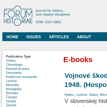
Ski
mai
Forum Historiae
journal for history
con
and related disciplines
ISSN 1337-6861
HOME
ISSUES
ARTICLES
ABOUT
Main menu
Publication Type
E-books
Všetky
Chronológia
Dizertačná práca
Dokumenty
Vojnové škod
Kolektívna monografia
Lexikón
1948. (Hospod
Memoáre
Monografia
Ročenka
Hallon, Ľudovít
,
Sabol, Miro
Časopis
V slovenskej hist
Skriptá
Zborník