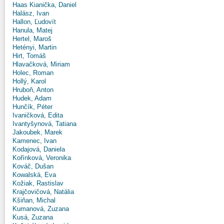
Haas Kianička, Daniel
Halász, Ivan
Hallon, Ľudovít
Hanula, Matej
Hertel, Maroš
Hetényi, Martin
Hirt, Tomáš
Hlavačková, Miriam
Holec, Roman
Hollý, Karol
Hruboň, Anton
Hudek, Adam
Hunčík, Péter
Ivaničková, Edita
Ivantyšynová, Tatiana
Jakoubek, Marek
Kamenec, Ivan
Kodajová, Daniela
Kořínková, Veronika
Kováč, Dušan
Kowalská, Eva
Kožiak, Rastislav
Krajčovičová, Natália
Kšiňan, Michal
Kumanová, Zuzana
Kusá, Zuzana