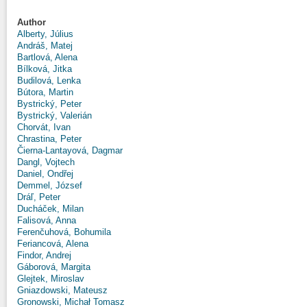
Author
Alberty, Július
Andráš, Matej
Bartlová, Alena
Bílková, Jitka
Budilová, Lenka
Bútora, Martin
Bystrický, Peter
Bystrický, Valerián
Chorvát, Ivan
Chrastina, Peter
Čierna-Lantayová, Dagmar
Dangl, Vojtech
Daniel, Ondřej
Demmel, József
Dráľ, Peter
Ducháček, Milan
Falisová, Anna
Ferenčuhová, Bohumila
Feriancová, Alena
Findor, Andrej
Gáborová, Margita
Glejtek, Miroslav
Gniazdowski, Mateusz
Gronowski, Michał Tomasz