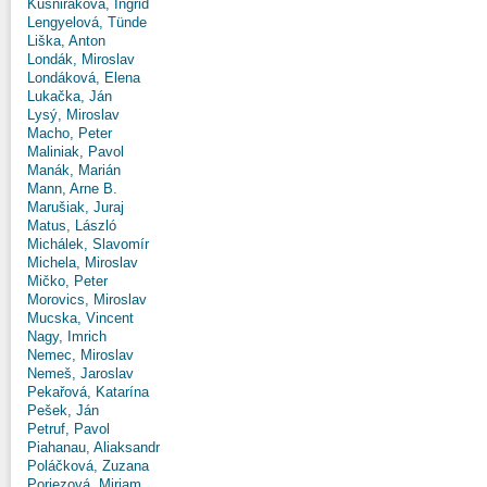
Kušniráková, Ingrid
Lengyelová, Tünde
Liška, Anton
Londák, Miroslav
Londáková, Elena
Lukačka, Ján
Lysý, Miroslav
Macho, Peter
Maliniak, Pavol
Manák, Marián
Mann, Arne B.
Marušiak, Juraj
Matus, László
Michálek, Slavomír
Michela, Miroslav
Mičko, Peter
Morovics, Miroslav
Mucska, Vincent
Nagy, Imrich
Nemec, Miroslav
Nemeš, Jaroslav
Pekařová, Katarína
Pešek, Ján
Petruf, Pavol
Piahanau, Aliaksandr
Poláčková, Zuzana
Poriezová, Miriam