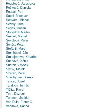
Roguľová, Jaroslava
Rošková, Daniela
Roubal, Petr
Sabol, Miroslav
Schvarc, Michal
Šedivý, Juraj
Segeš, Dušan
Slobodník Martin
Šmigeľ, Michal
Sokolovič Peter
Šoltés, Peter
Štefánik Martin
Steinhübel, Ján
Štulrajterová, Katarína
Šuchová, Xénia
Šustek, Zbyšek
Syrný, Marek
Száraz, Peter
Szeghyová, Blanka
Tancer, Jozef
Tandlich, Tomáš
Tišliar, Pavol
Tóth, Dezider
Turunen, Jaakko
Van Duin, Pieter C.
Vasiľová, Darina