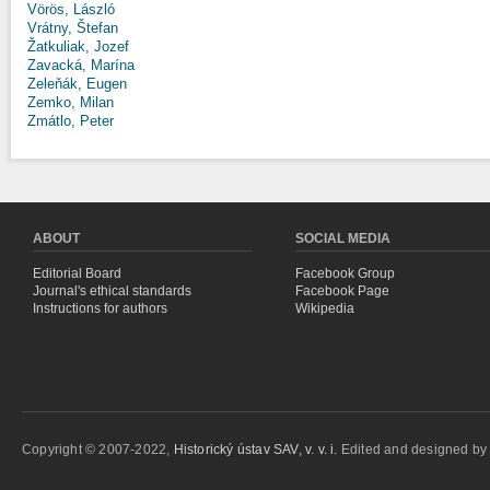
Vörös, László
Vrátny, Štefan
Žatkuliak, Jozef
Zavacká, Marína
Zeleňák, Eugen
Zemko, Milan
Zmátlo, Peter
ABOUT
SOCIAL MEDIA
Editorial Board
Facebook Group
Journal's ethical standards
Facebook Page
Instructions for authors
Wikipedia
Copyright © 2007-2022,
Historický ústav SAV, v. v. i.
Edited and designed b