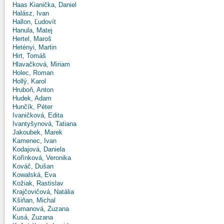
Haas Kianička, Daniel
Halász, Ivan
Hallon, Ľudovít
Hanula, Matej
Hertel, Maroš
Hetényi, Martin
Hirt, Tomáš
Hlavačková, Miriam
Holec, Roman
Hollý, Karol
Hruboň, Anton
Hudek, Adam
Hunčík, Péter
Ivaničková, Edita
Ivantyšynová, Tatiana
Jakoubek, Marek
Kamenec, Ivan
Kodajová, Daniela
Kořínková, Veronika
Kováč, Dušan
Kowalská, Eva
Kožiak, Rastislav
Krajčovičová, Natália
Kšiňan, Michal
Kumanová, Zuzana
Kusá, Zuzana