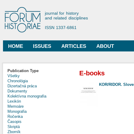
Ski
mai
Forum Historiae
journal for history
con
and related disciplines
ISSN 1337-6861
HOME
ISSUES
ARTICLES
ABOUT
Main menu
Publication Type
E-books
Všetky
Chronológia
KOR/RIDOR. Slove
Dizertačná práca
Dokumenty
Kolektívna monografia
Lexikón
Memoáre
Monografia
Ročenka
Časopis
Skriptá
Zborník